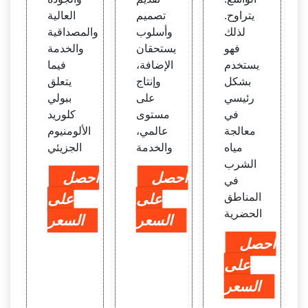
يتراوح.
تصميم
العالية
لذلك
وأسلوب
والمصداقية
فهو
يستحقان
والخدمة
يستخدم
الإضافة،
فيما
بشكل
وإنتاج
يتعلق
رئيسي
على
ببولي
في
مستوى
كلوريد
معالجة
عالمي،
الألومنيوم
مياه
والخدمة
الجزيئي
الشرب
احصل
احصل
في
المناطق
على
على
الحضرية
السعر
السعر
احصل
على
السعر