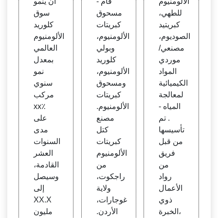
الألومنيوم
فام -
أن ينمو
ريتيد ا
بولي
م العا
للطهي،
مسحوق
سوق
لصودي
كلوري
لمي و
كبريتيد
كبريتات
كلوريد
وم، ال
د الألو
تقييم
الصوديوم،
الألومنيوم،
الألومنيوم
مورد
منيوم
السو
مصنعي/
وبولي
العالمي
الكيمي
| صنا
ق وس
موردي
كلوريد
بمعدل
ائي ل
عات
يناريو
المواد
الألومنيوم،
نمو
معالج
شري
المنا
الكيميائية
ومسحوق
سنوي
ة المي
فام، ر
فسة
لمعالجة
كبريتات
مركب
اه - .
اجكو
والاتج
المياه -
الألومنيوم.
xx٪
ت
اهات
. تم
مصنع
على
والتوق
تأسيسها
كتل
مدى
عات
من قبل
كبريتات
السنوات
2019-
فريق
الألومنيوم
العشر
2028
من
من
القادمة،
رواد
راجكوت،
وسيصل
الأعمال
ولاية
إلى
ذوي
غوجارات،
XX.X
الخبرة،
الأردن.
مليون