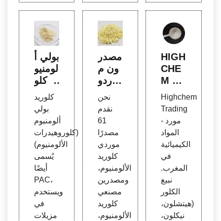
HIGH
مصدر
بولي أ
CHE
ون م
لومنيو
M TR
وردو
م كلو
ADIN
كلوري
ريد
Highchem
نحن
كلوريد
G
د الألو
(PA
Trading
نقدم
بولي
منيوم،
C)، بو
- مورد
61
ألومنيوم
الشرك
لي أك
المواد
مصدرًا
(كلوروهيدرات
ة الم
ريلامي
الكيميائية
موردي
الألومنيوم)
صنعة،
د (PA
في
كلوريد
يُسمى
الموز
M)، ك
المغرب.
الألومنيوم،
أيضًا
ع، الم
بريتا
نبيع
ومصدرين
PAC،
صانع،
ت بول
الكلور
مصنعي
ويستخدم
ي الح
(هيتشلون،
كلوريد
في
ديديك
نيكلون،
الألومنيوم،
مزيلات