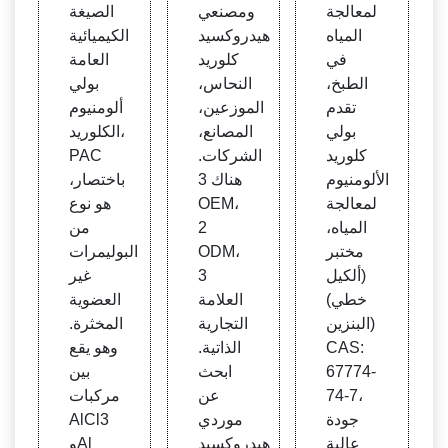
وريد ا
ع، الم
لصناع
لمعالجة
ومصنعي
الصيغة
لألومن
صانع،
ي - ط
المياه
هيدروكسيد
الكيميائية
يوم،
هي كل
في
كلوريد
العامة
PAC
وريد ا
الطبخ،
النحاس،
بولي
لألومن
تقدم
الموزعين،
ألومنيوم
يوم ال
بولي
المصانع،
الكلوريد،
لامائ
كلوريد
الشركات.
PAC
ي، فل
الألومنيوم
هناك 3
باختصار،
وريد ا
لمعالجة
OEM،
هو نوع
لألومن
المياه،
2
من
يوم -
مختبر
ODM،
البوليمرات
صنع أ
(ألكيل
3
غير
ثناء ال
خطي)
العلامة
العضوية
طهي
البنزين)
التجارية
المخثرة.
CAS:
الذاتية.
وهو يقع
67774-
ابحث
بين
74-7،
عن
مركبات
جودة
موردي
AlCl3
عالية
هيدروكسيد
وAl