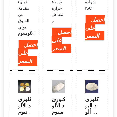
شهادة
ودرجة
أخرى)
ISO
حرارة
مقدمة
التفاعل
عن
احصل
و
السوق
على
بولي
احصل
الألومنيوم
السعر
على
احصل
السعر
على
السعر
كلوري
كلوري
كلوري
د البو
د الألو
د الألو
لي ألو
منيوم
منيوم