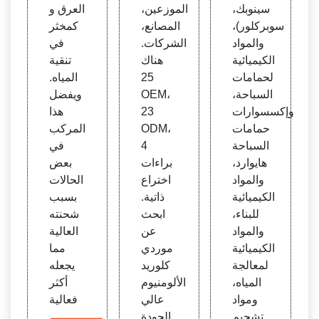
(PF
سينوبك،
الموزعين،
العرق و
S) - ال
سوبركلور)،
المصانع،
كمخثر
شركة
والمواد
الشركات.
في
المصن
الكيميائية
هناك
تنقية
عة لل
لحمامات
25
المياه.
مواد ا
السباحة،
OEM،
ويفضل
لكيميا
وإكسسوارات
23
هذا
ئية لم
حمامات
ODM،
المركب
عالجة
السباحة
4
في
المياه
هايوارد،
براءات
بعض
- مجم
والمواد
اختراع
الحالات
وعة
الكيميائية
ذاتية.
بسبب
XUN
للبناء،
ابحث
شحنته
YU
والمواد
عن
العالية
الكيميائية
موردي
مما
لمعالجة
كلوريد
يجعله
المياه،
الألومنيوم
أكثر
ومواد
عالي
فعالية
تشحيم
الجودة