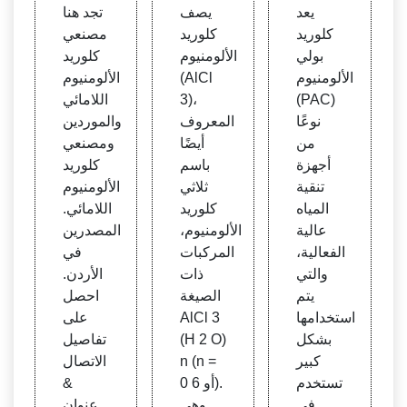
منيوم
اللاما
يعد
يصف
تجد هنا
- العم
ئي -
كلوريد
كلوريد
مصنعي
لية وال
كلوري
بولي
الألومنيوم
كلوريد
خصائ
د الألو
الألومنيوم
(AlCl
الألومنيوم
ص وا
منيوم
(PAC)
3)،
اللامائي
لوظائ
اللاما
نوعًا
المعروف
والموردين
ف وال
ئي أح
من
أيضًا
ومصنعي
تطبيقا
دث الأ
أجهزة
باسم
كلوريد
ت وب
سعار
تنقية
ثلاثي
الألومنيوم
راءات
والمص
المياه
كلوريد
اللامائي.
الاختر
نعين&
عالية
الألومنيوم،
المصدرين
اع والا
المور
الفعالية،
المركبات
في
ستشا
دين
والتي
ذات
الأردن.
ريون
يتم
الصيغة
احصل
وملفا
استخدامها
AlCl 3
على
ت تع
بشكل
(H 2 O)
تفاصيل
ريف ا
كبير
n (n =
الاتصال
لشرك
تستخدم
0 أو 6).
&
ة والت
في
وهي
عنوان