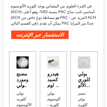
في الجزء العلوي من المقياس يوجد كلوريد الألومنيوم
(ACH): بنسبة 83%، وهو أعلى PAC أساسي ثابت متاح.
(ACH هو ببساطة نوع خاص من PAC - المزيد عن ACH
في القسم التالي). يمكن أن تقدم PAC عددًا من المزايا
الاستفسار عبر الإنترنت
بولي
هيدرو
مصنع
كلوري
كسيد
ومورد
د الألو
الألوم
بولي
منيوم
نيوم،
كلوري
يتميز
بولي
بولي
(PA
كبريتا
د الألو
بولي
ألومنيوم
كلوريد
C) - م
ت الأل
منيوم
كلوريد
كلوريد -
الألومنيوم