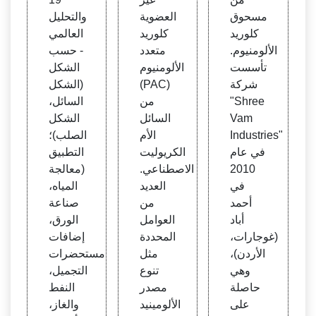
بولي
حمض
لمست
مسحوق
العضوية
والتحليل
كلوري
ي الم
خدمي
كلوريد
كلوريد
العالمي
د الألو
حتوي
ن النه
الألومنيوم.
متعدد
- حسب
منيوم
على ا
ائيين
تأسست
الألومنيوم
الشكل
لفلور
والمنا
شركة
(PAC)
(الشكل
من ال
طق |
"Shree
من
السائل،
طين
The I
Vam
السائل
الشكل
والمح
nsig
Industries"
الأم
الصلب)؛
لول ال
ht Pa
في عام
الكريوليت
التطبيق
ملحي
rtner
2010
الاصطناعي.
(معالجة
الاصط
s
في
العديد
المياه،
ناعي
أحمد
من
صناعة
أباد
العوامل
الورق،
(غوجارات،
المحددة
إضافات
الأردن)،
مثل
مستحضرات
وهي
تنوع
التجميل،
حاصلة
مصدر
النفط
على
الألومينيد
والغاز،