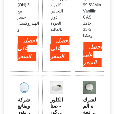
99.5%Min
كلوريد
(OH) 3
Vanillin
النحاس
مع
CAS:
ذوي
جسر
121-
الجودة
الهيدروكسيل
33-5
العالية.
و
وهكذا.
احصل
احصل
احصل
على
على
على
السعر
السعر
السعر
الشرك
الكلور
شركة
ة الم
- صنا
ويفانغ
صنعة
عة كي
تينور