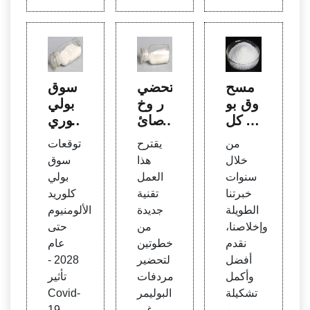
مسح
تحضي
سوق
وق بو
ر وخ
بولي
لي كل
صائ
كلوري
وريد ا
ص كل
د الألو
من
يقترح
توقعات
لألومن
وريد
منيوم
خلال
هذا
سوق
يوم ب
متعدد
2028
سنوات
العمل
بولي
سعر
الألوم
حسب
خبرتنا
تقنية
كلوريد
22 رو
نيوم
الأنواع
الطويلة
جديدة
الألومنيوم
بية/ك
عن ط
والتط
وإخلاصنا،
من
حتى
جم | ب
ريق ا
بيقات
نقدم
خطوتين
عام
ولي ك
ستخد
والتكن
أفضل
لتحضير
2028 -
لوريد
ام ال
ولوجيا
وأكمل
مردفات
تأثير
الألوم
سائل
والفر
تشكيلة
البوليمر
Covid-
نيوم،
الأم ال
ص وا
من
غير
19