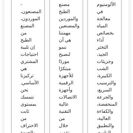
ادة كي
ومنيو
بالجمل
الألومنيوم
مصنع
-
ميائية
م، الأل
ة، قائ
في
الطبخ
المصنعون،
لمعال
ومينا ا
مة أس
معالجة
والموردين
الموردون،
جة ال
لمنش
عار ال
المياه
والمصنعين
المصنع
مياه
طة -
مصنع
بخصائص
مهمتنا
من
مصنع
| طن
أداء
هي أن
الطبخ
ومورد
السنة
التخثر
ننمو
إن تلبية
كلوري
الجيد،
لنصبح
احتياجات
د البو
وجزيئات
موردًا
المشتري
لي ألو
الشب
مبتكرًا
هي
منيوم
الكبيرة،
للأجهزة
تركيزنا
بالجمل
والترسيب
الرقمية
الأساسي.
ة، قائ
السريع،
وأجهزة
نحن
مة أس
والجرعة
الاتصالات
نتمسك
عار ال
المنخفضة،
عالية
بمستوى
مصنع
والكفاءة
التقنية
ثابت
| طن
العالية،
من
من
سنة
والتطبيق
خلال
الاحتراف
الواسع.
تقديم
والجودة