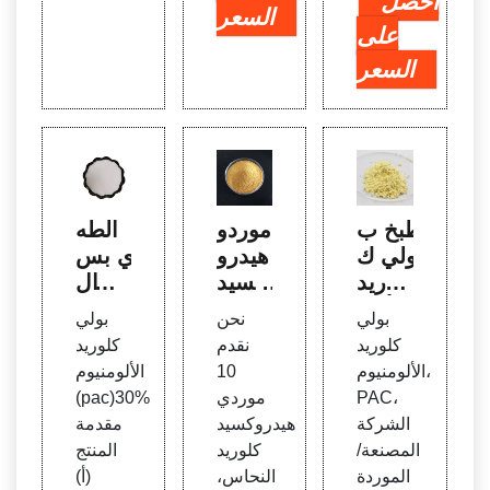
احصل
السعر
على
السعر
طبخ ب
موردو
الطه
ولي ك
هيدرو
ي بس
لوريد
كسيد
عر ال
الألوم
كلوري
مصنع
بولي
نحن
بولي
نيوم ل
د النح
كلوري
كلوريد
نقدم
كلوريد
معالج
اس، ا
د الألو
الألومنيوم،
10
الألومنيوم
ة المي
لشرك
منيوم
PAC،
موردي
(pac)30%
اه - ط
ة الم
اللاما
الشركة
هيدروكسيد
مقدمة
هي بو
صنعة،
ئي لل
المصنعة/
كلوريد
المنتج
لي كل
الموز
صف ا
الموردة
النحاس،
(أ)