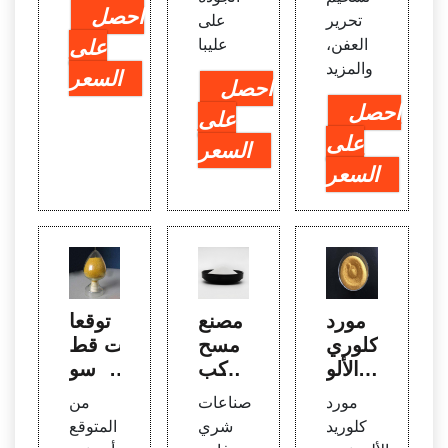
احصل
تحرير
على
العفن،
عليبا
على
والمزيد
السعر
احصل
احصل
على
على
السعر
السعر
مورد
مصنع
توقعا
كلوري
مسح
ت قط
د الألو
وق كب
اع سو
منيوم
ريتات
ق كلو
مورد
صناعات
من
للطه
الألوم
ريد الأ
كلوريد
شري
المتوقع
ي، كب
نيوم و
لومنيو