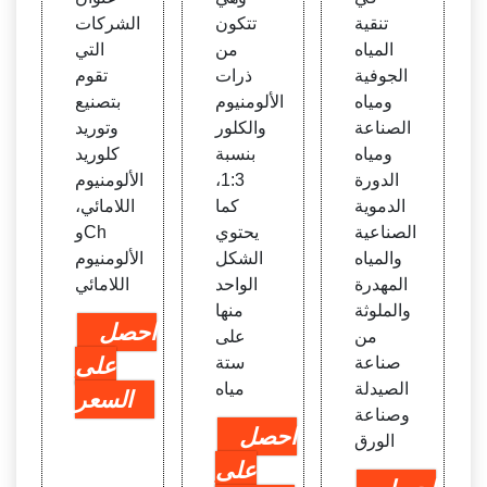
قارير
تنقية
تتكون
الشركات
والسو
المياه
من
التي
ق
الجوفية
ذرات
تقوم
ومياه
الألومنيوم
بتصنيع
الصناعة
والكلور
وتوريد
ومياه
بنسبة
كلوريد
الدورة
1:3،
الألومنيوم
الدموية
كما
اللامائي،
الصناعية
يحتوي
وCh
والمياه
الشكل
الألومنيوم
المهدرة
الواحد
اللامائي
والملوثة
منها
احصل
من
على
صناعة
ستة
على
الصيدلة
مياه
السعر
وصناعة
احصل
الورق
على