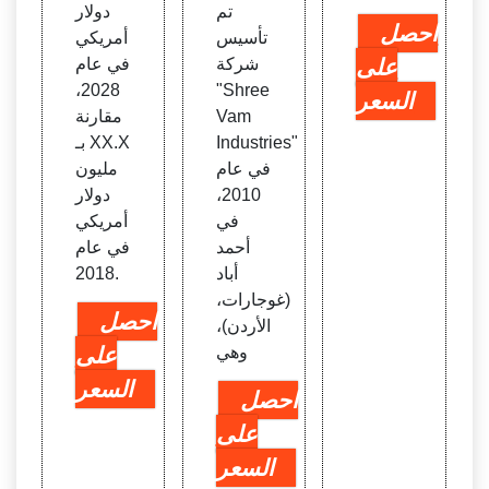
تم
دولار
احصل
تأسيس
أمريكي
على
شركة
في عام
2028،
"Shree
السعر
Vam
مقارنة
Industries"
بـ XX.X
في عام
مليون
2010،
دولار
في
أمريكي
أحمد
في عام
أباد
2018.
(غوجارات،
احصل
الأردن)،
وهي
على
السعر
احصل
على
السعر