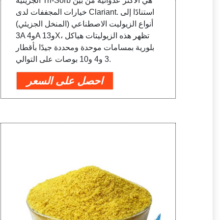
الجزيئية Tri-Sorb هي الأكثر عدوانية من بين
خيارات المجففات لدى Clariant. استنادًا إلى
أنواع الزيوليت الاصطناعي (المنخل الجزيئي)
3A و4A و13X، تظهر هذه الزيوليتات هياكل
بلورية بمسامات موحدة ومحددة جيدًا بأقطار
3 و4 و10 بوصات على التوالي.
احصل على السعر