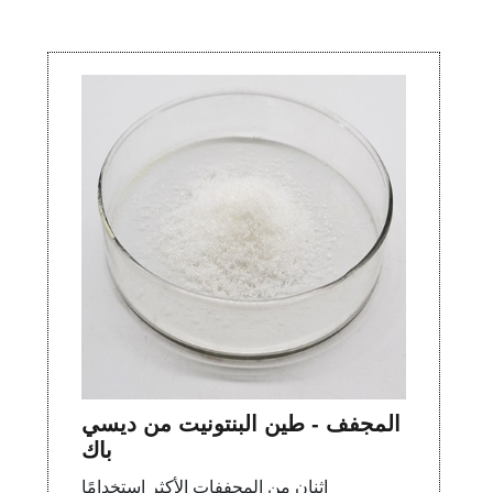
المجفف - طين البنتونيت من ديسي
باك
اثنان من المجففات الأكثر استخدامًا