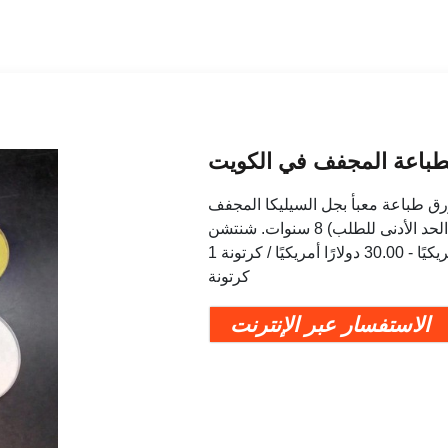
الطباعة المجفف في الكويت
عبأ بجل السيليكا المجفف. US $22.80-$60.00 / كرتون
1 كرتون (الحد الأدنى للطلب) 8 سنوات. شنتشن Chunwang تكنولوجيا حماية البيئة المحدودة
حقيبة المجففة هلام السيليكا الصناعية. 30.00 دولارًا أمريكيًا - 30.00 دولارًا أمريكيًا / كرتونة 1
كرتونة
الاستفسار عبر الإنترنت