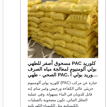
مسحوق أصفر للطهي PAC كلوريد
بولي ألومنيوم لمعالجة مياه الصرف
الصحي - طهي PAC، كلوريد بولي أ
لومنيوم - مصنوع في الطبخ
كلوريد بولي ألومنيوم (PAC) عبارة عن مركب
جزيئي عالي الكفاءة ورخيص وغير سام. إنه
قابل للذوبان في الماء بسهولة. وفي عملية
التحلل المائي، تكون مصحوبة بالعمليات
الكيميائية مثل الكيمياء الكهربائية،