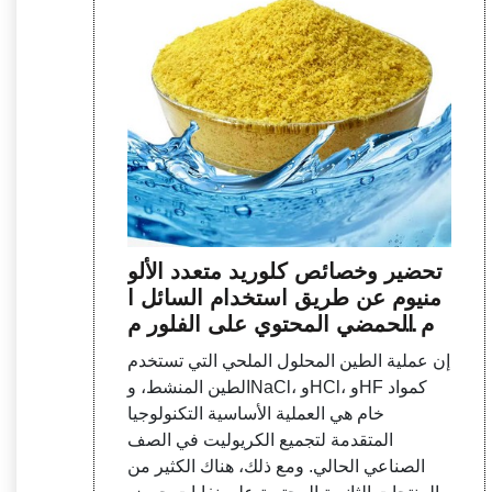
تحضير وخصائص كلوريد متعدد الألو
منيوم عن طريق استخدام السائل ا
لأم الحمضي المحتوي على الفلور م
ن الطين والمحلول الملحي الاصطنا
إن عملية الطين المحلول الملحي التي تستخدم
عي
الطين المنشط، وNaCl، وHCl، وHF كمواد
خام هي العملية الأساسية التكنولوجيا
المتقدمة لتجميع الكريوليت في الصف
الصناعي الحالي. ومع ذلك، هناك الكثير من