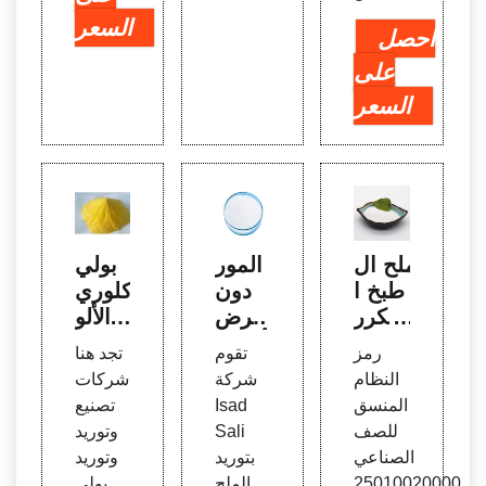
السعر
احصل
على
السعر
ملح ال
المور
بولي
طبخ ا
دون
كلوري
لمكرر
عرض
د الألو
كلوري
أسعار
منيوم
رمز
تقوم
تجد هنا
د الص
شراء
- بول
النظام
شركة
شركات
وديوم
كلوري
ي كلو
المنسق
Isad
تصنيع
- ملح
د الكا
ريد الأ
للصف
Sali
وتوريد
الطبخ
لسيو
لومنيو
الصناعي
بتوريد
وتوريد
المكر
م | يو
م أحد
25010020000
الملح
بولي