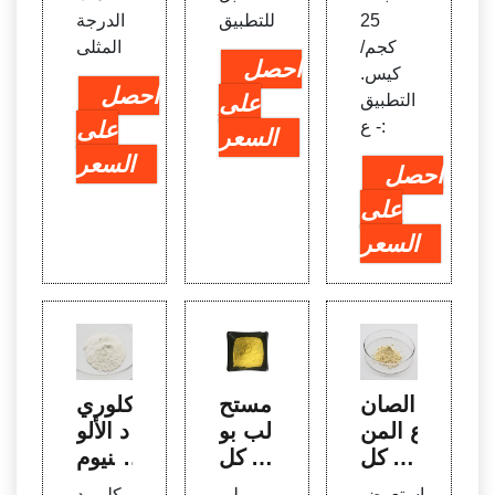
25
للتطبيق
الدرجة
كجم/
المثلى
احصل
كيس.
احصل
التطبيق
على
:- ع
على
السعر
السعر
احصل
على
السعر
الصان
مستح
كلوري
ع المن
لب بو
د الألو
تج كل
لي كل
منيوم
وريد ا
وريد ا
- كلور
استعرض
بولي
كلوريد