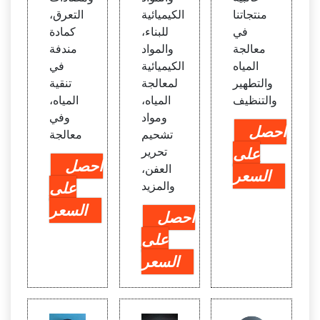
منتجاتنا
الكيميائية
التعرق،
في
للبناء،
كمادة
معالجة
والمواد
مندفة
المياه
الكيميائية
في
والتطهير
لمعالجة
تنقية
والتنظيف
المياه،
المياه،
ومواد
وفي
احصل
تشحيم
معالجة
على
تحرير
احصل
العفن،
السعر
والمزيد
على
السعر
احصل
على
السعر