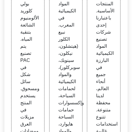
ت الأ
واد ال
emic
المنتجات
المواد
بولي
ساسي
كيميا
als
الأساسية.
الكيميائية
كلوريد
ة | مو
ئية ال
باعتبارنا
في
الألومنيوم
ردو ال
خاص
إحدى
المغرب.
الشائعة
مواد ا
بك
شركات
نبيع
بتنقية
لكيميا
تصنيع
الكلور
المياه.
ئية
المواد
(هيتشلون،
يتم
الكيميائية
نيكلون،
تصنيع
البارزة
سينوبك،
PAC
في
سوبركلور)،
في
جميع
والمواد
شكل
أنحاء
الكيميائية
سائل
العالم،
لحمامات
ومسحوق.
لدينا
السباحة،
يستخدم
محفظة
وإكسسوارات
المنتج
متنوعة.
حمامات
في
تتنوع
السباحة
مزيلات
استخدامات
هايوارد،
العرق
غالبية
والمواد
ومضادات