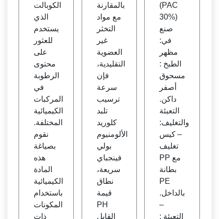
HƯƠ
لمعال
(PAC
بالمقارنة
الكوبالت
NG
جة ال
30%)
مع مواد
الذي
مياه ال
صنع
التخثر
يستخدم
صناعي
في:
غير
للعثور
ة
مظهر
العضوية
على
الطبخ :
التقليدية،
محتوى
مسحوق
فإن
الرطوبة
أصفر
سرعة
في
داكن.
ترسيب
المركبات
التعبئة
تلبد
الكيميائية
والتغليف:
كلوريد
المختلفة.
– كيس
الألومنيوم
نقوم
تغليف
بولي
بصياغة
PP مع
فينجباي
هذه
بطانة
سريعة،
المادة
PE
نطاق
الكيميائية
بالداخل.
قيمة
باستخدام
–
PH
المكونات
التعبئة :
القابل
ذات