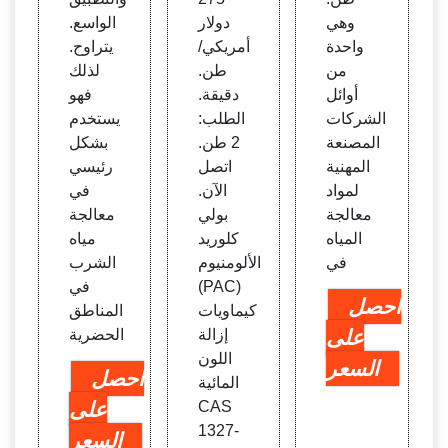
وهي
دولار
الواسع.
واحدة
أمريكي/
يتراوح.
من
طن.
لذلك
أوائل
دقيقة.
فهو
الشركات
الطلب:
يستخدم
المصنعة
2 طن.
بشكل
المهنية
اتصل
رئيسي
لمواد
الآن.
في
معالجة
بولي
معالجة
المياه
كلوريد
مياه
في
الألومنيوم
الشرب
(PAC)
في
احصل
كيماويات
المناطق
على
إزالة
الحضرية
اللون
السعر
احصل
المائية
CAS
على
1327-
السعر