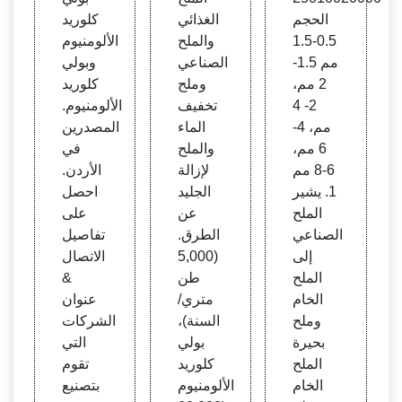
ر كلو
روبيج
ث الأ
الحجم
الغذائي
كلوريد
ريد ال
ز
سعار
0.5-1.5
والملح
الألومنيوم
صودي
والمص
مم 1.5-
الصناعي
وبولي
وم، كل
نعين&
2 مم،
وملح
كلوريد
وريد ا
المور
2- 4
تخفيف
الألومنيوم.
لصودي
دين
مم، 4-
الماء
المصدرين
وم - ا
6 مم،
والملح
في
لشرك
6-8 مم
لإزالة
الأردن.
ة الم
1. يشير
الجليد
احصل
صنعة
الملح
عن
على
لليوريا
الصناعي
الطرق.
تفاصيل
للطه
إلى
(5,000
الاتصال
ي، A
الملح
طن
&
dblu
الخام
متري/
عنوان
e، مو
وملح
السنة)،
الشركات
رد الي
بحيرة
بولي
التي
وريا S
الملح
كلوريد
تقوم
CR
الخام
الألومنيوم
بتصنيع