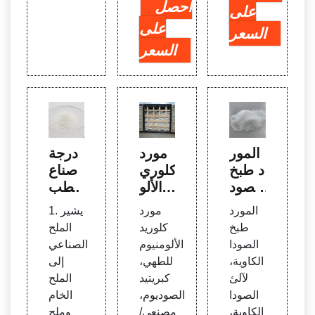
احصل
على
على
السعر
السعر
المور
مورد
درجة
د طبخ
كلوري
صناع
الصود
د الألو
ة الطب
ا الكاو
منيوم
خ كلو
المورد
مورد
1. يشير
ية، لآل
للطه
ريد ال
طبخ
كلوريد
الملح
ئ الص
ي، كب
صودي
الصودا
الألومنيوم
الصناعي
ودا ال
ريتيد ا
وم - د
الكاوية،
للطهي،
إلى
كاوية،
لصودي
رجة
لآلئ
كبريتيد
الملح
رقائق
وم، ال
صناع
الصودا
الصوديوم،
الخام
الصود
مورد
ة الطب
الكاوية،
مصنعي/
وملح