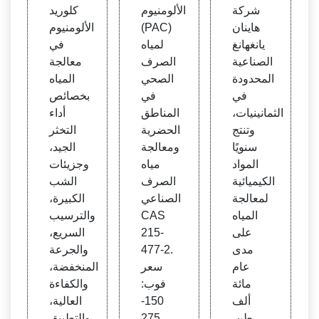
ة الم
اه للط
C) - م
شركة
الألومنيوم
كلوريد
حدود
هي، ب
ادة كي
هاينان
(PAC)
الألومنيوم
ة - بول
ولي ك
ميائية
يانغهانغ
لمياه
في
ي أكر
لوريد
لمعال
الصناعية
الصرف
معالجة
يلامي
الألوم
جة ال
المحدودة
الصحي
المياه
د، كلو
نيوم،
مياه
في
في
بخصائص
ريد بو
كبري
الثمانينيات،
المناطق
أداء
لي ألو
تيد ال
وتنتج
الحضرية
التخثر
منيوم
صودي
سنويًا
ومعالجة
الجيد،
وم. -
المواد
مياه
وجزيئات
الصف
الكيميائية
الصرف
الشب
حة 1.
لمعالجة
الصناعي
الكبيرة،
المياه
CAS
والترسيب
على
215-
السريع،
مدى
477-2.
والجرعة
عام
سعر
المنخفضة،
مائة
فوب:
والكفاءة
ألف
150-
العالية،
طن.
275
والتطبيق