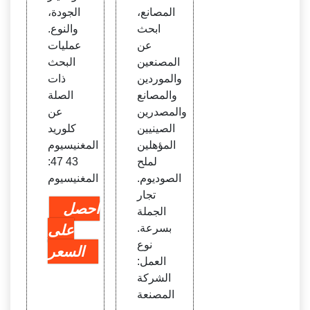
طبخ
المصانع،
الجودة،
ابحث
والنوع.
عن
عمليات
المصنعين
البحث
والموردين
ذات
والمصانع
الصلة
والمصدرين
عن
الصينيين
كلوريد
المؤهلين
المغنيسيوم
لملح
43 47:
الصوديوم.
المغنيسيوم
تجار
احصل
الجملة
بسرعة.
على
نوع
السعر
العمل:
الشركة
المصنعة