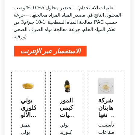
تعليمات الاستخدام: – تحضير محلول 5%-10% وصب
المحلول الناتج في مصدر المياه المراد معالجتها. – جرعة
معالجة المياه السطحية: 1-10 جم/م3 من PAC حسب
تعكر المياه الخام. جرعة معالجة مياه الصرف الصحي
(ورقية
الاستفسار عبر الإنترنت
شركة
المور
بولي
هاينان
د كيمي
كلوري
يانغها
ائيات
د الألو
نغ ال
معالج
منيوم
تأسست
بولي
يتميز
صناعي
ة المي
(PA
صناعات
كلوريد
بولي