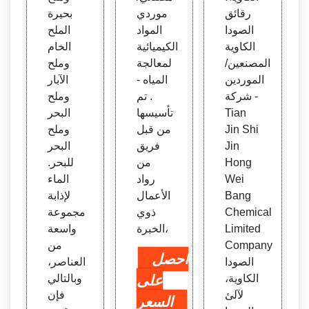
ا الكاو
الكيمي
خ كلو
رقائق
موردي
بحيرة
ية - T
ائي ل
ريد ال
الصودا
المواد
الملح
ian J
معالج
صودي
الكاوية
الكيميائية
الخام
in Sh
ة المي
وم، د
المصنعين/
لمعالجة
وملح
i Jin
اه - .
رجة
الموردين
المياه -
الآبار
Hong
صناع
- شركة
. تم
وملح
Wei
ة كلو
Tian
تأسيسها
البحر
Bang
ريد ال
Jin Shi
من قبل
وملح
Che
صودي
Jin
فريق
البحر
mica
وم
Hong
من
للبحر.
l Co
Wei
رواد
الماء
mpa
Bang
الأعمال
لإذابة
ny Li
Chemical
ذوي
مجموعة
mite
Limited
الخبرة،
واسعة
d Co
Company
من
mpa
احصل
الصودا
العناصر،
ny
الكاوية،
على
وبالتالي
لآلئ
فإن
السعر