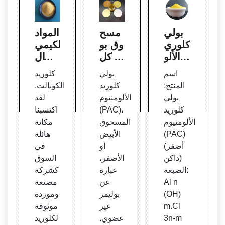
بولي
مسح
المواد
كلوري
وق بو
الكيمي
د الألو
لي كل
ائية ال
منيوم
وريد ا
صناعي
اسم
بولي
كلوريد
(PA
لألومن
ة - م
المنتج:
كلوريد
الكوبالت.
C) (أ
يوم با
صنع ك
بولي
الألومنيوم
لقد
صفر
ك لمع
لوريد
كلوريد
(PAC)،
اكتسبنا
داكن)
الجة ا
الكوبا
الألومنيوم
المسحوق
مكانة
| CÔ
لمياه
لت م
(PAC)
الأبيض
هائلة
NG T
| الش
ن أحم
(أصفر
أو
في
Y TN
ركة ال
د أباد
داكن)
الأصفر،
السوق
HH H
مصنع
الصيغة:
عبارة
كشركة
ÓA C
ة لماد
Al n
عن
مصنعة
HẤT
ة بول
(OH)
بوليمر
وموردة
THÀ
ي أكر
m.Cl
غير
موثوقة
NH P
يلاميد
3n-m
عضوي.
لكلوريد