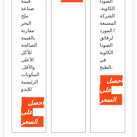
الصودا
قيمة
الكاوية،
صناعة
الشركة
ملح
المصنعة
البحر
/ المورد
مقارنة
لرقائق
بالقيمة
الصودا
الصالحة
الكاوية
للأكل
في
الأعلى
الطبخ،
والأقل.
المكونات
احصل
الرئيسية
على
للإندو
السعر
احصل
على
السعر