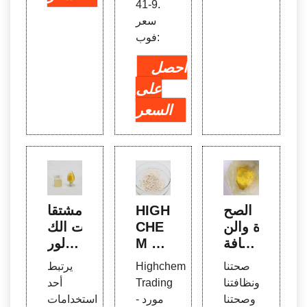
41-9.
سعر
فوب:
احصل
على
السعر
الصح
HIGH
مشتقا
ة والن
CHE
ت الك
ظافة
M TR
لور -
الشخ
ADIN
Adity
صحتنا
Highchem
يرتبط
صية ا
G: مو
a Birl
ونظافتنا
Trading
أحد
لمنتجا
رد الم
a Ch
وصحتنا
- مورد
استخدامات