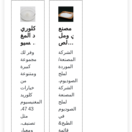
مصنع
كلوري
ي ومل
د المغ
ح الص
نيسيو
وديوم
م 43
الشركة
وفر لك
المور
47، كل
المصنعة/
مجموعة
دين،
وريد ا
الموردة
كبيرة
مصنع
لمغني
لملح
ومتنوعة
ي مل
سيوم
الصوديوم،
من
ح الص
43 47
الشركة
خيارات
وديوم
المصنعة
كلوريد
للطبخ
لملح
المغنيسيوم
& الم
الصوديوم
43 47،
صانع
في
مثل
- صنع
الطبخ&
تصنيف،
في ال
قائمة
ومعيار