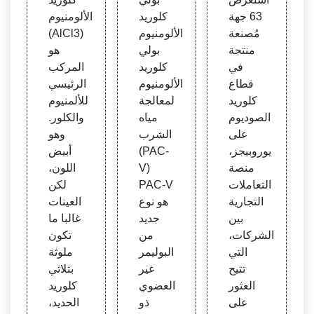
لصودي
لألومن
يد الأل
63 جهة
كلوريد
الألومنيوم
وم | ي
يوم ع
ومنيو
مُصنعة
الألومنيوم
(AlCl3)
وروبي
الي ال
م أحد
منتجة
بولي
هو
جز
نقاء ف
ث الأ
في
كلوريد
المركب
ي الب
سعار
قطاع
الألومنيوم
الرئيسي
حرين
والمص
كلوريد
لمعالجة
للألمنيوم
| الش
نعين&
الصوديوم
مياه
والكلور.
ركة ال
المور
على
الشرب
وهو
مصنع
دون
يوروبيجز،
(PAC-
أبيض
ة للبو
منصة
V)
اللون،
لي أك
التعاملات
PAC-V
لكن
ريلامي
التجارية
هو نوع
العينات
د لمعا
بين
جديد
غالبا ما
لجة ال
الشركات،
من
تكون
مياه ال
التي
البوليمر
ملوثة
صناعي
تتيح
غير
بثلاثي
ة
العثور
العضوي
كلوريد
على
ذو
الحديد،