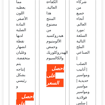
شركاء
الكفاءة
مما
من
العالية.
يعطيه
جميع
هذا
اللون
أنحاء
المنتج
الأصفر.
العالم.
مصنوع
المادة
:مورد
من
الصلبة
السلعة
هيدروكسيد
لديها
التالية
الألومنيوم
نقطة
الملح
وحمض
انصهار
الصناعي
الهيدروكلوريك
وغليان
|
والكالسيوم
منخفضة.
الصلب
يتم
احصل
| أنابيب
إنتاجه
ومواسير
على
بشكل
حديدية |
رئيسي
السعر
مواسير
و
ومواسير
احصل
فولاذية
| سلس
على