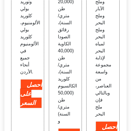
وملح
(20,000
وتوريد
الآبار
طن
بولي
وملح
متري/
كلوريد
البحر
السنة)،
الألومنيوم،
وملح
رقائق
بولي
البحر
الصودا
كلوريد
لمياه
الكاوية
الألومنيوم
البحر
(40,000
في
لإذابة
طن
جميع
مجموعة
متري/
أنحاء
واسعة
السنة)،
الأردن.
من
كلوريد
احصل
العناصر،
الكالسيوم
وبالتالي
(50,000
على
فإن
طن
السعر
ملح
متري/
البحر
السنة)
و
احصل