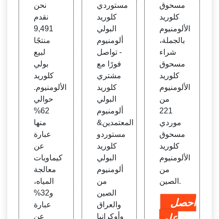
ريد الأ
يد البو
يوم با
مسحوق
مستوردي
نحن
لومنيو
لي ألو
لجمل
كلوريد
كلوريد
نقدم
م - كل
منيوم
ة، كلو
الألومنيوم
البولي
9,491
وريد ا
كلوري
ريد الأ
بالجملة،
ألومنيوم
منتجًا
لألومن
د البو
لومنيو
شراء
- تواصل
لبيع
يوم
لي ألو
م
مسحوق
فورًا مع
بولي
منيوم
كلوريد
مشتري
كلوريد
الألومنيوم
كلوريد
الألومنيوم.
من
البولي
حوالي
221
ألومنيوم
62%
موردي
المعتمدين&
منها
مسحوق
مستوردو
عبارة
كلوريد
كلوريد
عن
الألومنيوم
البولي
كيماويات
من
ألومنيوم
معالجة
الصين.
من
المياه،
الصين
و32%
احصل
والعراق
عبارة
على
وأوكرانيا
عن