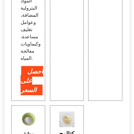
المواد
البترولية
المضافة،
وعوامل
تغليف
مساعدة،
وكيماويات
معالجة
المياه.
احصل
على
السعر
كتالوج
مشتر