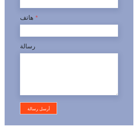
*
هاتف
رسالة