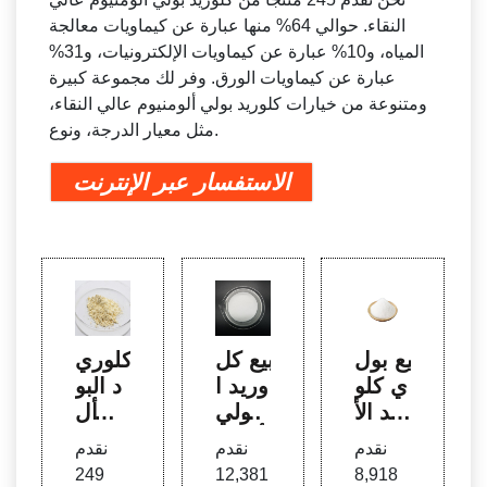
النقاء. حوالي 64% منها عبارة عن كيماويات معالجة
المياه، و10% عبارة عن كيماويات الإلكترونيات، و31%
عبارة عن كيماويات الورق. وفر لك مجموعة كبيرة
ومتنوعة من خيارات كلوريد بولي ألومنيوم عالي النقاء،
مثل معيار الدرجة، ونوع.
الاستفسار عبر الإنترنت
بيع بول
بيع كل
كلوري
ي كلو
وريد ا
د البو
ريد الأ
لبولي
لي أل
لومنيو
ألمنيو
منيوم
نقدم
نقدم
نقدم
م، بول
م، بيع
عالي
249
12,381
8,918