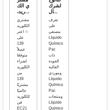
الشرك
ي الك
ات ال
لوريد،
مصنع
فرص
تعرف
مشتري
ة لـ L
الشرا
على
الكلوريد
íquid
ء، مس
مصنعي
☆ اعثر
o Qu
توردو
Líquido
على
ímic
الكلور
139
Químico
o Pa
يد
Pac
عميلاً
c de
ذات
متوقعًا
alta
الجودة
لشراء
العالية
الكلوريد
وموردي
من
139
Líquido
Químico
مشتريًا
Pac
عالميًا
ومنتجات
للكلوريد
Líquido
في
EC21
Químico