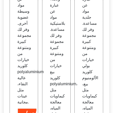
عن
عبارة
مواد
مواد
عن
وسيطة
جلدية
مواد
عضوية
مساعدة.
بلاستيكية
أخرى.
وفر لك
مساعدة.
وفر لك
مجموعة
وفر لك
مجموعة
كبيرة
مجموعة
كبيرة
ومتنوعة
كبيرة
ومتنوعة
من
ومتنوعة
من
خيارات
من
خيارات
بولي
خيارات
كلوريد
كلوريد
بيع
polyaluminium
الألومنيوم
كلوريد
عالية
بيع،
polyaluminium،
النقاء،
مثل
مثل
مثل
كيماويات
كيماويات
عينات
معالجة
معالجة
مجانية.
المياه،
المياه،