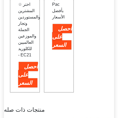
Pac
☆ اختر
بأفضل
المشترين
الأسعار
والمستوردين
وتجار
احصل
الجملة
على
والموزعين
العالميين
السعر
للكلوريد
- EC21
احصل
على
السعر
منتجات ذات صله