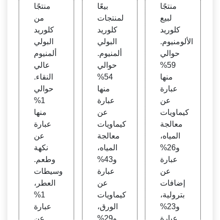
ي كلو
كلوري
النقاء،
منتجًا
بيعًا
منتجًا
ريد الأ
د البو
كلوري
لبيع
لمنتجات
من
لومنيو
لي أل
د البو
كلوريد
كلوريد
كلوريد
م
منيوم
لي أل
الألومنيوم.
البولي
البولي
منيوم
حوالي
ألمنيوم.
ألمنيوم
59%
حوالي
عالي
منها
54%
النقاء.
عبارة
منها
حوالي
عن
عبارة
1%
كيماويات
عن
منها
معالجة
كيماويات
عبارة
المياه،
معالجة
عن
و26%
المياه،
نكهة
عبارة
و43%
وطعم.
عن
عبارة
وسيطات
إضافات
عن
العطر،
بترولية،
كيماويات
1%
و23%
الورق،
عبارة
عبارة
و29%
عن