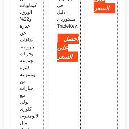
في
كيماويات
السعر
دليل
الورق،
مستوردي
و22%
TradeKey.
عبارة
عن
احصل
إضافات
على
بترولية.
وفر لك
السعر
مجموعة
كبيرة
ومتنوعة
من
خيارات
بيع
بولي
كلوريد
الألومنيوم،
مثل