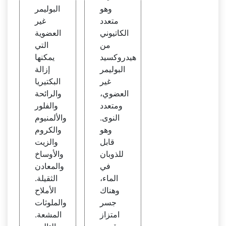
وهو
البوليمر
متعدد
غير
الكاتيوني
العضوية
من
التي
هيدروكسيد
يمكنها
البوليمر
إزالة
غير
البكتيريا
العضوي،
والرائحة
ومتعدد
والفلور
النوى.
والألمنيوم
وهو
والكروم
قابل
والزيت
للذوبان
والأوساخ
في
والمعادن
الماء،
الثقيلة.
وهناك
الأملاح
جسر
والملوثات
امتزاز
المشعة.