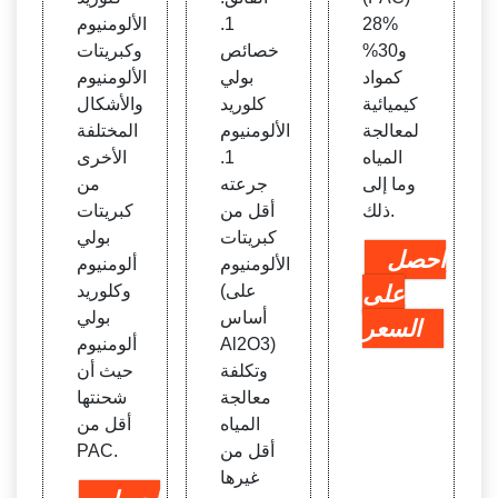
28%
1.
الألومنيوم
و30%
خصائص
وكبريتات
كمواد
بولي
الألومنيوم
كيميائية
كلوريد
والأشكال
لمعالجة
الألومنيوم
المختلفة
المياه
1.
الأخرى
وما إلى
جرعته
من
ذلك.
أقل من
كبريتات
كبريتات
بولي
احصل
الألومنيوم
ألومنيوم
على
(على
وكلوريد
أساس
بولي
السعر
Al2O3)
ألومنيوم
وتكلفة
حيث أن
معالجة
شحنتها
المياه
أقل من
أقل من
PAC.
غيرها