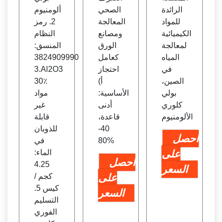
الرائدة
الصحي
ألومنيوم
للمواد
المعالجة
2. رمز
الكيميائية
ومصانع
النظام
لمعالجة
الورق
المنسق:
المياه
كعامل
3824909990
في
احتجاز
3.Al2O3
الصين،
أ)
30٪
بولي
الأساسية:
مواد
كلوري
أدنى
غير
الألومنيوم
قاعدة،
قابلة
40-
للذوبان
احصل
80%
في
على
الماء:
احصل
4.25
السعر
على
كجم /
كيس 5.
السعر
التسليم
الفوري