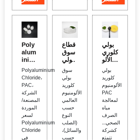
بولي
قطاع
Poly
كلوري
سوق
alum
د الألو
بولي
iniu
منيوم
كلوري
m Ch
بولي
سوق
Polyaluminium
PAC
د الألو
lorid
كلوريد
بولي
Chloride،
لمعال
منيوم
e PA
الألومنيوم
كلوريد
PAC،
جة مي
العالم
C 2
PAC
الألومنيوم
الشركة
اه الص
ي، ال
8%-3
لمعالجة
العالمي
المصنعة/
رف ال
سوق
1% ل
مياه
حسب
الموردة
صحي
معالج
الصرف
النوع
لسعر
ة المي
الصحي...
(الصلب
Polyaluminium
اه
كشركة
والسائل)،
Chloride
تتمتع
حسب
في