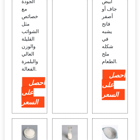
أبيض
الجودة
جاف أو
مع
أصفر
خصائص
فاتح
مثل
يشبه
الشوائب
في
القليلة
شكله
والوزن
ملح
العالي
الطعام.
والبلمرة
الفعالة.
احصل
احصل
على
على
السعر
السعر