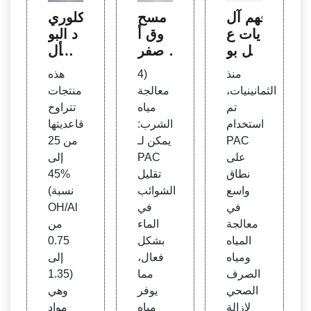
فهم آل
مسح
كلوري
يات ع
وق أ
د البو
مل بو
صفر
لي أل
لي الأ
كلوري
منيوم
منذ
4)
هذه
لومنيو
د البو
الثمانينيات،
معالجة
منتجات
م
لي ألو
تم
مياه
تتراوح
منيوم
استخدام
الشرب:
قاعديتها
28%
PAC
يمكن لـ
من 25
بولي أ
على
PAC
إلى
لومنيو
نطاق
تقليل
45%
م
واسع
الشوائب
(نسبة
في
في
OH/Al
معالجة
الماء
من
المياه
بشكل
0.75
ومياه
فعال،
إلى
الصرف
مما
1.35)
الصحي
يوفر
وهي
لإزالة
مياه
مواد