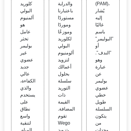
د بول
C) | ال
عالجة
(PAM)،
والدراية
كلوريد
ي ألو
مورد
المياه
يُشار
باعتبارنا
البولي
منيوم
& أمبي
- معال
إليه
مستوردًا
ألمنيوم
ر؛ الم
جة p
غالبًا
وموردًا
هو
وزع
acwa
باسم
وموزعًا
عامل
ter
"البوليمر"
لكلوريد
تخثر
أو
البولي
بوليمر
"الندف".
ألومنيوم
غير
وهو
لتزويد
عضوي
عبارة
أعمالك
جديد
عن
بحلول
عالي
بوليمر
سلسلة
الكفاءة،
عضوي
التوريد
والذي
خطي
ذات
يستخدم
طويل
القيمة
على
السلسلة
المضافة.
نطاق
يتكون
تقوم
واسع
من
Wego
لتنقية
وحدات
بتزويد
المياه.