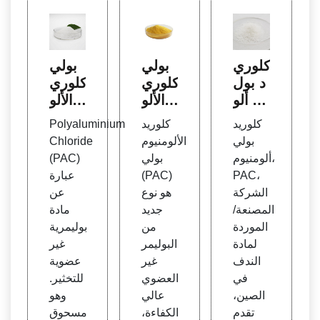
كلوري
بولي
بولي
د بول
كلوري
كلوري
ي ألو
د الألو
د الألو
منيوم
منيوم،
منيوم
كلوريد
كلوريد
Polyaluminium
| Tra
PAC
28%
بولي
الألومنيوم
Chloride
لمعال
30%
deasi
ألومنيوم،
بولي
(PAC)
جة مي
بولي
a Int
PAC،
(PAC)
عبارة
اه الص
كلوري
ernat
الشركة
هو نوع
عن
رف ال
د الألو
ional
المصنعة/
جديد
مادة
صحي
منيوم،
الموردة
من
بوليمرية
28%
لمادة
البوليمر
غير
الندف
غير
عضوية
في
العضوي
للتخثير.
الصين،
عالي
وهو
تقدم
الكفاءة،
مسحوق