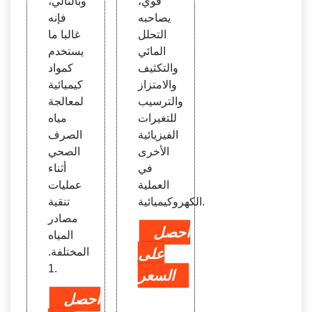
قوي،
وبالتالي،
يصاحبه
فإنه
التحلل
غالبا ما
المائي
يستخدم
والتكثيف
كمواد
والامتزاز
كيميائية
والترسيب
لمعالجة
للتغيرات
مياه
الفيزيائية
الصرف
الأخرى
الصحي
في
أثناء
العملية
عمليات
الكهروكيميائية.
تنقية
مصادر
احصل
المياه
على
المختلفة.
1.
السعر
احصل