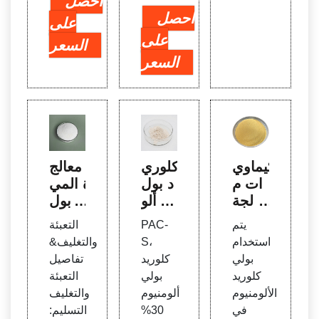
احصل
احصل
على
على
السعر
السعر
كيماوي
كلوري
معالج
ات م
د بول
ة المي
عالجة
ي ألو
اه بول
الميا
منيوم،
ي كلو
يتم
PAC-
التعبئة
ه,كيما
PAC
ريد الأ
استخدام
S،
والتغليف&
ويات
- IRO
لومنيو
بولي
كلوريد
تفاصيل
معالج
بوليمر
م با
كلوريد
بولي
التعبئة
ة المي
ك، ال
الألومنيوم
ألومنيوم
والتغليف
اه
ماء
في
30%
التسليم: