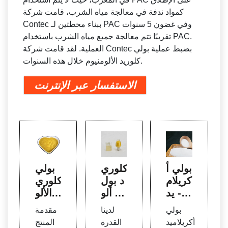
كمواد ندفة في معالجة مياه الشرب، قامت شركة
Contec ببناء محطتين لـ PAC وفي غضون 5 سنوات
تقريبًا تتم معالجة جميع مياه الشرب باستخدام PAC.
العملية. لقد قامت شركة Contec بضبط عملية بولي
كلوريد الألومنيوم خلال هذه السنوات.
الاستفسار عبر الإنترنت
بولي أ
كلوري
بولي
كريلام
د بول
كلوري
يد - P
ي ألو
د الألو
AM -
منيوم
منيوم
بولي
لدينا
مقدمة
كلوري
(PA
في م
أكريلاميد
القدرة
المنتج