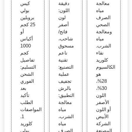
معالجة
دقيقة
كيس
مياه
اللون:
بولي
الصرف
لون
بروبلين
الصحي
أصفر
25 كجم
ومعالجة
فاتح/
أو
مياه
شاحب،
أكياس
الشرب.
مسحوق
1000
نقاء
ناعم
كجم
كلوريد
تقنية
تفاصيل
الكالسيوم
التصنيع:
التسليم:
هو
عملية
الشحن
28%،
تجفيف
الفوري
30%،
بالرش
بعد
اللون
التطبيق:
تأكيد
الأصفر
معالجة
الطلب
أو اللون
مياه
المواصفات
الأبيض
الشرب،
1.
الشركة
مياه
كلوريد
المصنعة
الصرف
بولي