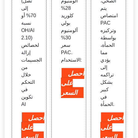
الصحي،
ألومنيوم
(تصل
يتم
28%
إلى
امتصاص
كلوريد
70% أو
PAC
بولي
نسبة
وتركيزه
ألومنيوم
OH/Al
بواسطة
30%
2.10)
الحمأة،
سعر
لخصائص
مما
PAC.
إزالة
يؤدي
الاستخدام:
الجسيمات
إلى
من
احصل
تراكمه
خلال
بشكل
على
التحكم
كبير
في
السعر
في
تكوين
الحمأة.
Al
احصل
احصل
على
على
السعر
السعر