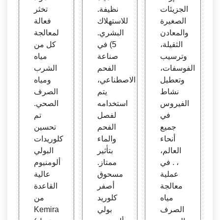
الجزيئات
نظيفة.
تخثر
الصغيرة
للاستهلاك
فعالة
والمعادن
البشري.
لمعالجة
الثقيلة،
5) في
كل من
وترسيب
صناعة
مياه
الفوسفات،
الفحم
الشرب
وتعطيل
الاصطناعي،
ومياه
نشاط
يتم
الصرف
الفيروس
استخدامه
الصحي.
في
لفصل
تم
جميع
الفحم
تحسين
أنحاء
والماء
كلوريدات
العالم،
بتأثير
البولي
، . في
ممتاز.
ألومنيوم
عملية
مسحوق
عالية
معالجة
أصفر
القاعدة
مياه
كلوريد
من
الصرف
بولي
Kemira