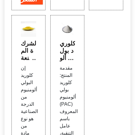
كلوري
الشرك
د بول
ة الم
ي ألو
صنعة
منيوم
لكلوري
مقدمة
إن
(PA
د البو
المنتج:
كلوريد
C) لل
لي ألو
كلوريد
البولي
بيع -
منيوم
بولي
ألومنيوم
معالج
(الدر
ألومنيوم
من
ة مياه
جة ال
(PAC)
الدرجة
الصر
صناعي
المعروف
الصناعية
ف ال
ة)
باسم
هو نوع
صحي
عامل
من
التنقية،
مادة