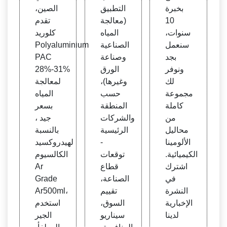
بخبرة
التطبيق
الصين،
10
(معالجة
تقدم
سنوات،
المياه
كلوريد
سنعمل
الصناعية
Polyaluminium
بجد
وصناعة
PAC
ونوفر
الورق
28%-31%
لك
وغيرها)،
لمعالجة
مجموعة
حسب
المياه
كاملة
المنطقة
بسعر
من
والشركات
جيد ،
محاليل
الرئيسية
بالنسبة
الألومينا
-
لهيدروكسيد
الكيميائية.
توقعات
الكالسيوم
اشترك
قطاع
Ar
في
الصناعة،
Grade
النشرة
تقييم
Ar500ml،
الإخبارية
السوق،
استخدم
لدينا
سيناريو
الجير