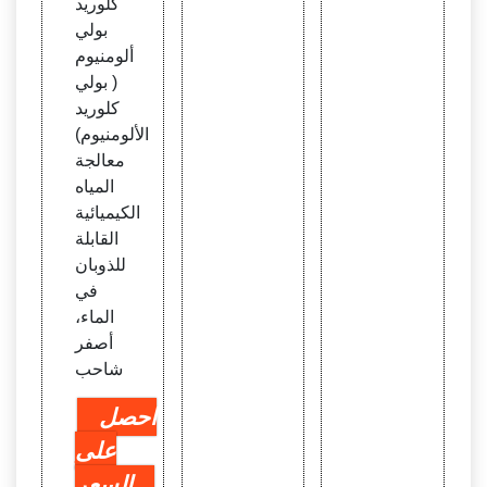
كلوريد
بولي
ألومنيوم
( بولي
كلوريد
الألومنيوم)
معالجة
المياه
الكيميائية
القابلة
للذوبان
في
الماء،
أصفر
شاحب
احصل
على
السعر