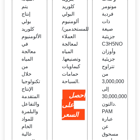
مونومر
كلوريد
يتم
فردية
البولي
إنتاج
ذات
ألومنيوم
بولي
صيغة
للمستخدمين/
كلوريد
جزيئية
العملاء
الألومنيوم
C3H5NO
لمعالجة
في
وأوزان
المياه
معالجة
جزيئية
وتصنيعها.
المياه
تتراوح
كيماويات
من
من
حمامات
خلال
3,000,000
السباحة.
تكنولوجيا
إلى
الإنتاج
احصل
30,000,000
المتقدمة
دالتون.
على
والتفاعل
PAM
والبلمرة
السعر
عبارة
للمواد
عن
الخام
مسحوق
عالية