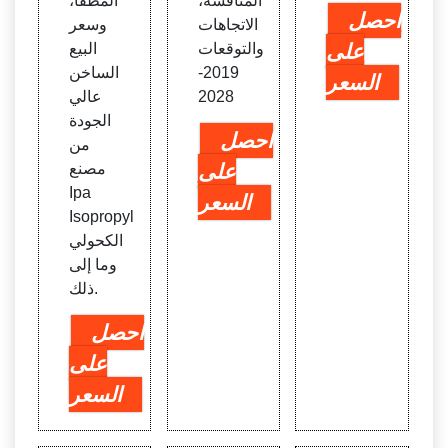
المنافسة،
المطفأ،
احصل
الاتجاهات
وسعر
على
والتوقعات
البيع
2019-
الساخن
السعر
2028
عالي
الجودة
احصل
من
على
مصنع
Ipa
السعر
Isopropyl
الكحولي
وما إلى
ذلك.
احصل
على
السعر