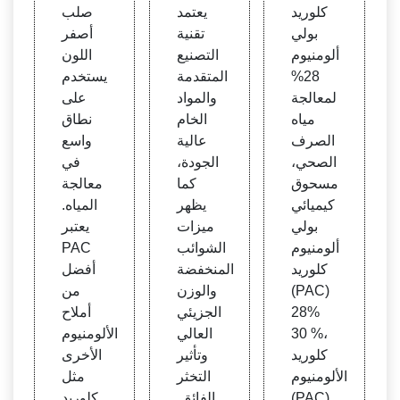
كلوريد
يعتمد
صلب
بولي
تقنية
أصفر
ألومنيوم
التصنيع
اللون
28%
المتقدمة
يستخدم
لمعالجة
والمواد
على
مياه
الخام
نطاق
الصرف
عالية
واسع
الصحي،
الجودة،
في
مسحوق
كما
معالجة
كيميائي
يظهر
المياه.
بولي
ميزات
يعتبر
ألومنيوم
الشوائب
PAC
كلوريد
المنخفضة
أفضل
(PAC)
والوزن
من
28%
الجزيئي
أملاح
30 %،
العالي
الألومنيوم
كلوريد
وتأثير
الأخرى
الألومنيوم
التخثر
مثل
(PAC)
الفائق.
كلوريد