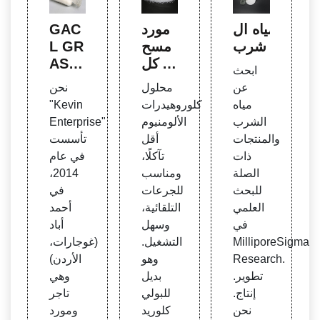
مياه ال
مورد
GAC
شرب
مسح
L GR
وق كل
ASHI
ابحث
وروهي
M بول
عن
محلول
نحن
درات
ي كلو
مياه
كلوروهيدرات
"Kevin
الألوم
ريد الأ
الشرب
الألومنيوم
Enterprise"
نيوم
لومنيو
والمنتجات
أقل
تأسست
(AC
م، م
ذات
تآكلًا،
في عام
H) ف
سحو
الصلة
ومناسب
2014،
ي الط
ق، ال
للبحث
للجرعات
في
بخ - ك
صيغة
العلمي
التلقائية،
أحمد
يماويا
الكيمي
في
وسهل
أباد
ت مع
ائية:
MilliporeSigma
التشغيل.
(غوجارات،
الجة ا
Alclh
Research.
وهو
الأردن)
لمياه
o، Rs
تطوير.
بديل
وهي
30 /k
إنتاج.
للبولي
تاجر
g - دل
نحن
كلوريد
ومورد