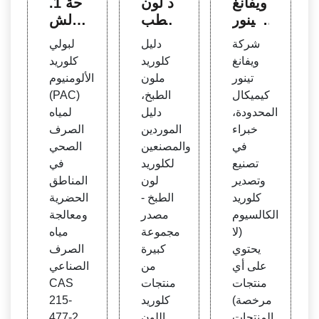
ويفانغ
د لون
حة 1.
تينور
الطب
- الش
كيميكا
خ، م
ركة ال
شركة
دليل
لبولي
ل الم
صنعي
مصنع
ويفانغ
كلوريد
كلوريد
حدود
ومورد
ة لبول
تينور
ملون
الألومنيوم
ة - كل
ي كلو
ي كلو
كيميكال
الطبخ،
(PAC)
وريد ا
ريد لو
ريد الأ
المحدودة،
دليل
لمياه
لكال
ن الط
لومنيو
خبراء
الموردين
الصرف
سيوم
بخ
م للط
في
والمصنعين
الصحي
(لا يحت
هي، و
تصنيع
لكلوريد
في
وي عل
كبري
وتصدير
لون
المناطق
ى منت
تيد ال
كلوريد
الطبخ -
الحضرية
جات
صودي
الكالسيوم
مصدر
ومعالجة
مرخص
وم، وا
(لا
مجموعة
مياه
ة)، بول
لمورد
يحتوي
كبيرة
الصرف
ي كلو
الكيمي
على أي
من
الصناعي
ريد الأ
ائي ل
منتجات
منتجات
CAS
لومنيو
معالج
مرخصة)
كلوريد
215-
م
ة المي
المنتجات
اللون
477-2.