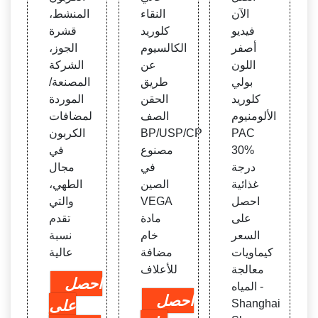
لأكسد
ي الط
Abra
الآن
النقاء
المنشط،
ة الم
بخ
sives
فيديو
كلوريد
قشرة
طاطي
Fact
أصفر
الكالسيوم
الجوز،
ة
ory
اللون
عن
الشركة
بولي
طريق
المصنعة/
كلوريد
الحقن
الموردة
الألومنيوم
الصف
لمضافات
PAC
BP/USP/CP
الكربون
30%
مصنوع
في
درجة
في
مجال
غذائية
الصين
الطهي،
احصل
VEGA
والتي
على
مادة
تقدم
السعر
خام
نسبة
كيماويات
مضافة
عالية
معالجة
للأعلاف
احصل
المياه -
احصل
Shanghai
على