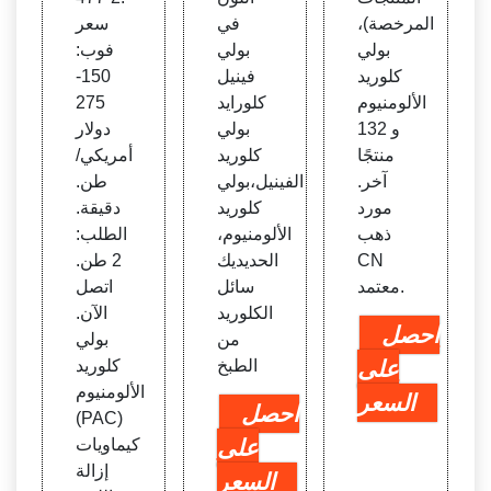
اه
المرخصة)،
في
سعر
بولي
بولي
فوب:
كلوريد
فينيل
150-
الألومنيوم
كلورايد
275
و 132
بولي
دولار
منتجًا
كلوريد
أمريكي/
آخر.
الفينيل،بولي
طن.
مورد
كلوريد
دقيقة.
ذهب
الألومنيوم،
الطلب:
CN
الحديديك
2 طن.
معتمد.
سائل
اتصل
الكلوريد
الآن.
احصل
من
بولي
على
الطبخ
كلوريد
الألومنيوم
السعر
احصل
(PAC)
على
كيماويات
إزالة
السعر