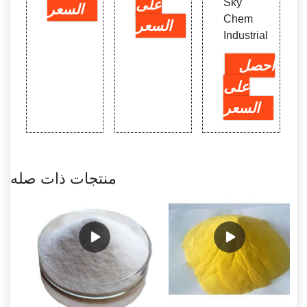
Sky
على
السعر
Chem
السعر
Industrial
احصل
على
السعر
منتجات ذات صله