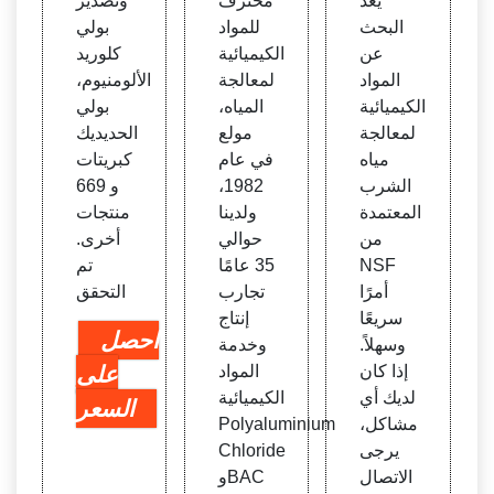
يعد
محترف
وتصدير
لومنيو
يتات ا
البحث
للمواد
بولي
م، بول
لحديد
عن
الكيميائية
كلوريد
ي أكر
يك
المواد
لمعالجة
الألومنيوم،
يلاميد
الكيميائية
المياه،
بولي
لمعالجة
مولع
الحديديك
مياه
في عام
كبريتات
الشرب
1982،
و 669
المعتمدة
ولدينا
منتجات
من
حوالي
أخرى.
NSF
35 عامًا
تم
أمرًا
تجارب
التحقق
سريعًا
إنتاج
احصل
وسهلاً.
وخدمة
إذا كان
المواد
على
لديك أي
الكيميائية
السعر
مشاكل،
Polyaluminium
يرجى
Chloride
الاتصال
وBAC