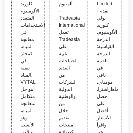
سية:
- Tra
ت الأ
Limited
ألمنيوم
كلوريد
الدرج
deasi
ساسي
- تقدم
-
الألومنيوم
ة الفن
a
ة | مو
بولي
Tradeasia
المتعدد
ية، | ا
ردو ال
كلوريد
International
الاستخدامات
لرقم
مواد ا
الألومنيوم،
تعمل
في
التعر
لكيميا
الدرجة
Tradeasia
معالجة
يفي:
ئية
القياسية:
على
المياه،
1928
الدرجة
تلبية
كمخثر
9229
الفنية
احتياجات
في
530 -
في
العديد
تنقية
Jord
نافي
من
المياه.
anM
مومباي،
الشركات
VYTAL
ART
ماهاراشترا.
الدولية
هو حل
- دليل
احصل
والوطنية
متكامل
المص
على
من
لمعالجة
درين
أفضل
خلال
المياه،
والمص
الأسعار
تقديم
وهو
نعين ا
واقرأ
منتجات
الأنسب
لأردني
عن
كيميائية
والآمن