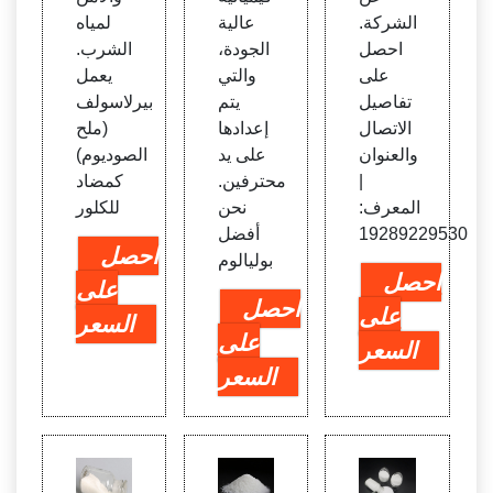
ين
الشركة.
عالية
لمياه
احصل
الجودة،
الشرب.
على
والتي
يعمل
تفاصيل
يتم
بيرلاسولف
الاتصال
إعدادها
(ملح
والعنوان
على يد
الصوديوم)
|
محترفين.
كمضاد
المعرف:
نحن
للكلور
19289229530
أفضل
احصل
بوليالوم
احصل
على
احصل
على
السعر
على
السعر
السعر