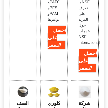
بـ NSF.
وPAFC
تعرف
وPFS
على
وPAM
المزيد
وغيرها.
حول
احصل
خدمات
NSF
على
International
السعر
احصل
على
السعر
شركة
كلوري
الصف