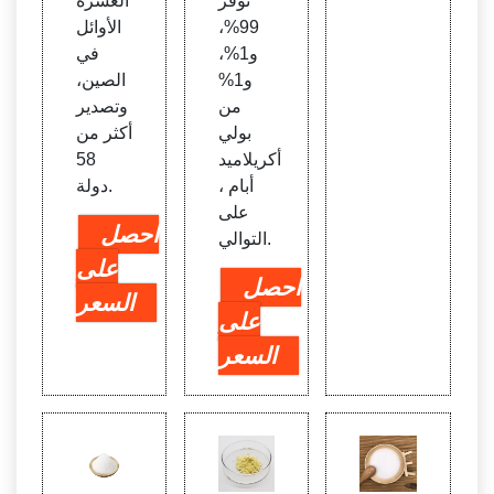
توفر
العشرة
99%،
الأوائل
و1%،
في
و1%
الصين،
من
وتصدير
بولي
أكثر من
أكريلاميد
58
أبام ،
دولة.
على
احصل
التوالي.
على
احصل
السعر
على
السعر