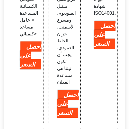
شهادة
ميثيل
الكيميائية
ISO14001.
الصوديوم،
المساعدة
ومسرع
> عامل
احصل
الأسمنت،
مساعد
على
خزان
كيميائي>
الخلط
السعر
احصل
العمودي،
يجب أن
على
تكون
السعر
نيتنا هي
مساعدة
العملاء
احصل
على
السعر