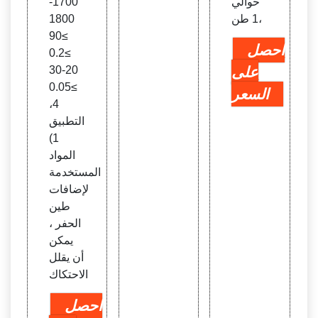
حوالي
1700-
1 طن،
1800
≥90
احصل
≥0.2
على
20-30
≥0.05
السعر
4،
التطبيق
1)
المواد
المستخدمة
لإضافات
طين
الحفر ،
يمكن
أن يقلل
الاحتكاك
احصل