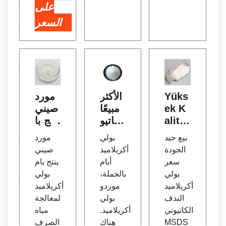
على
السعر
Yüks
الأكثر
مورد
ek K
مبيعًا
صيني
alitel
كاتيو
ينتج با
i Poli
ني با
م بول
بيع جيد
بولي
مورد
akril
م بول
ي أكر
الجودة
أكريلاميد
صيني
amid
ي أكر
يلاميد
سعر
أبام
ينتج بام
Msds
يلاميد
لمياه
بولي
بالجملة،
بولي
Üreti
msd
الصر
أكريلاميد
موردو
أكريلاميد
cileri
s apa
ف ال
الندف
بولي
لمعالجة
nden
m
صحي
الكاتيوني
أكريلاميد.
مياه
ve
MSDS
هناك
الصرف