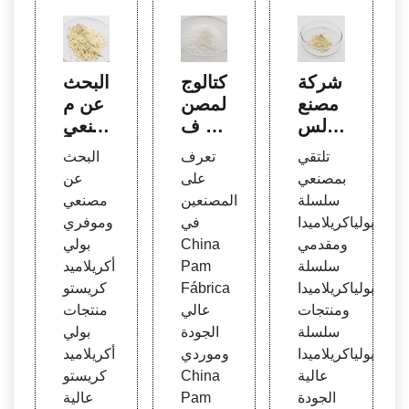
شركة
كتالوج
البحث
مصنع
المصن
عن م
ة لس
عين ف
صنعي
لسلة
ي الص
بولي أ
تلتقي
تعرف
البحث
بولياك
ين Pa
كريلام
بمصنعي
على
عن
ريلامي
m Fá
يد كري
سلسلة
المصنعين
مصنعي
دا
brica
ستو
بولياكريلاميدا
في
وموفري
de Hi
ومقدمي
China
بولي
gh
سلسلة
Pam
أكريلاميد
بولياكريلاميدا
Fábrica
كريستو
ومنتجات
عالي
منتجات
سلسلة
الجودة
بولي
بولياكريلاميدا
وموردي
أكريلاميد
عالية
China
كريستو
الجودة
Pam
عالية