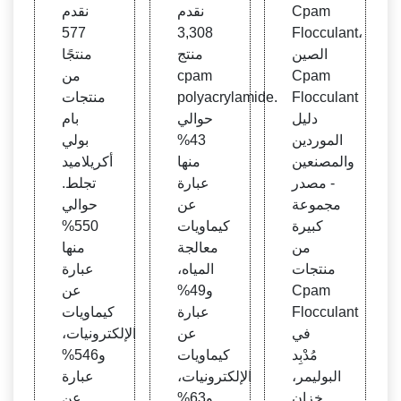
lant،
ylam
يد، با
Cpam
نقدم
نقدم
الشرك
ide،
م بول
577
3,308
Flocculant،
ات ال
cpa
ي أكر
الصين
منتج
منتجًا
مصنع
m po
يلاميد
Cpam
cpam
من
ة Cp
lyacr
تخثر
Flocculant
polyacrylamide.
منتجات
ylam
am F
دليل
حوالي
بام
ide
locc
الموردين
43%
بولي
ulant
والمصنعين
منها
أكريلاميد
في ال
- مصدر
عبارة
تجلط.
صين
مجموعة
عن
حوالي
كبيرة
كيماويات
550%
من
معالجة
منها
منتجات
المياه،
عبارة
Cpam
و49%
عن
Flocculant
عبارة
كيماويات
في
عن
الإلكترونيات،
مُدْبِد
كيماويات
و546%
البوليمر،
الإلكترونيات،
عبارة
خزان
و63%
عن