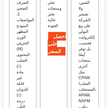
الصين،
تخثر
الصرف
ولا
ومنتجات
الصحي
تقتصر
تخثر
1.
الشركة
عالية
المواصفات
على بيع
الجودة
النموذج
البولي
المظهر
احصل
إلكتروليت
الوزن
فحسب،
على
الجزيئي
بل توفر
(W)
السعر
أيضًا
المحتوى
منتجات
الصلب
أخرى
(٪)
مثل
مادة
CPAM
غير
الصلب/
قابلة
المستحلب،
للذوبان
(٪)
APAM،
NAPM
درجة
، زبام.
التأين