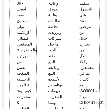
يمكنك
وعالية
- 39
الحصول
الجودة،
أفضل
على
وتلبية
سعر
منتج
متطلباتك
مسحوق
مرخص
الخاصة
بولي
من
وتزويدك
أكريلاميد
خلال
بشركات
كيميائي
اختيارك
ما قبل
المصنعين
من
البيع،
والمصدرين&
خلال
وعند
الموردين
وكلاء
البيع
من
معتمدين،
وما بعد
الصين
بما في
البيع
الصفحة
ذلك 3
لأسمدة
الرئيسية
مع
البوتاسيوم
> المواد
ISO9001-،
هيومات
الكيميائية>
2 مع
العضوية،
المحفزات
OHSAS18001-،
ونشا
&
2 مع
كربوكسي
العوامل