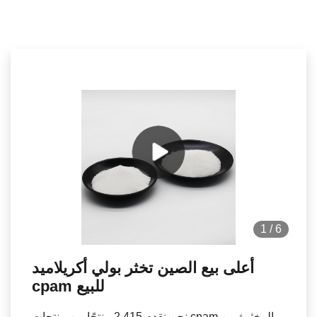
1
/
6
أعلى بيع الصين تخثر بولي أكريلاميد
cpam للبيع
نحن نقدم 2,415 منتجًا من منتجات cpam المخثرة من