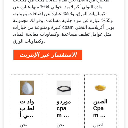
مادة البولي أكريلاميد. حوالي 64% منها عبارة عن
كيماويات الورق، و58% عبارة عن إضافات بترولية،
و55% عبارة عن مواد جلدية مساعدة. وفر لك مجموعة
كبيرة ومتنوعة من خيارات cpam بولي أكريلاميد التخثر،
مثل عوامل تغليف مساعدة، وكيماويات معالجة المياه،
وكيماويات الورق.
الاستفسار عبر الإنترنت
الصين
موردو
مواد ت
Cpa
cpa
جلط ب
m Fl
m po
ولي أ
occu
lyacr
كريلام
الصين
نحن
نحن