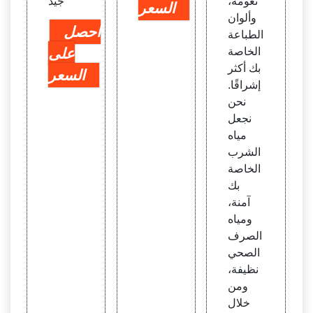
نعومة،
جيد
السعر
وألوان
احصل
الطباعة
الخاصة
على
بك أكثر
السعر
إشراقًا.
نحن
نجعل
مياه
الشرب
الخاصة
بك
آمنة،
ومياه
الصرف
الصحي
نظيفة،
ومن
خلال