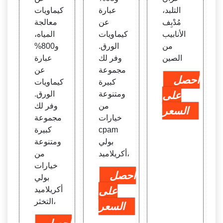
التلبد،
عبارة
كيماويات
مُدْبِف
عن
معالجة
الأنابيب
كيماويات
المياه،
من
الورق.
و800%
الصين
وفر لك
عبارة
مجموعة
عن
احصل
كبيرة
كيماويات
على
ومتنوعة
الورق.
من
وفر لك
السعر
خيارات
مجموعة
cpam
كبيرة
بولي
ومتنوعة
أكريلاميد،
من
خيارات
احصل
بولي
على
أكريلاميد
التخثر،
السعر