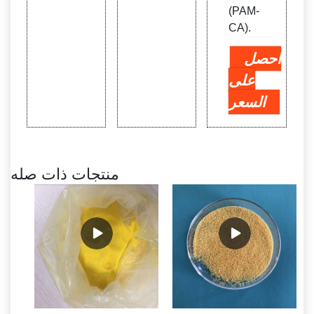
(PAM-
CA).
احصل
على
السعر
منتجات ذات صله