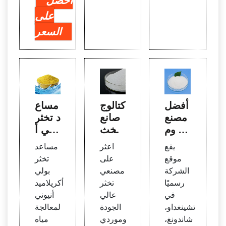
احصل
على
السعر
أفضل
كتالوج
مساع
مصنع
صانع
د تخثر
ي وم
ي تخث
بولي أ
وردي
ر عال
كريلام
يقع
اعثر
مساعد
ومصد
ي الج
يد، م
موقع
على
تخثر
ري الب
ودة
ساعد
الشركة
مصنعي
بولي
ولي إل
تخثر ب
رسميًا
تخثر
أكريلاميد
كترول
ولي أ
في
عالي
أنيوني
يت
كريلام
تشينغداو،
الجودة
لمعالجة
يد
شاندونغ،
وموردي
مياه