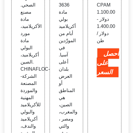
CPAM
3636
الصحي.
1.100.00
مادة
مصنع
دولار -
بولي
مادة
1.400.00
أكريلاميد
الأكريلاميد،
دولار /
أبام من
مورد
طن
المورِّدين
مادة
في
البولي
احصل
آسيا.
أكريلاميد،
على
أعلى
الصين.
بلدان
CHINAFLOC-
السعر
العرض
-الشركة
أو
المصنعة
المناطق
والموردة
هي
المهنية
الصين،
للأكريلاميد
والمغرب،
والبولي
ومصر ،
أكريلاميد
والتي
والندف،