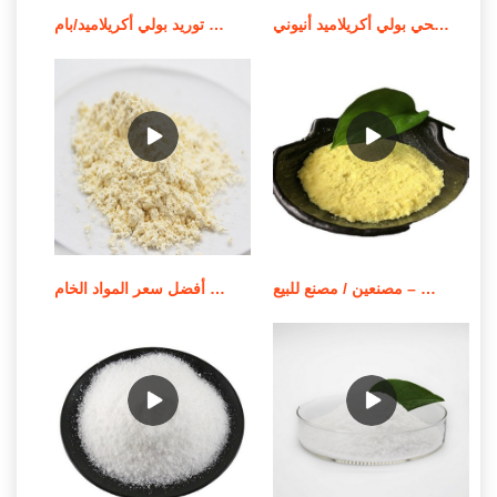
الشركة المصنعة للمواد الكيميائية لمعالجة مياه الصرف الصحي بولي أكريلاميد أنيوني
توريد بولي أكريلاميد/بام MSDS لمعالجة المياه في الصين
بوليمر بولي أكريلاميد قابل للذوبان في الزيت – مصنعين / مصنع للبيع
أفضل سعر المواد الخام apam/مسحوق بولي أكريلاميد أنيوني