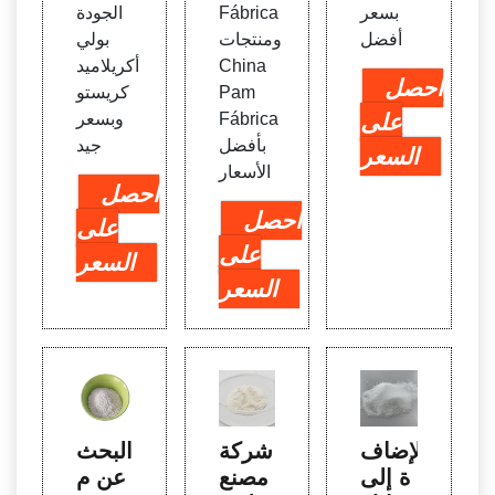
بسعر
Fábrica
الجودة
أفضل
ومنتجات
بولي
China
أكريلاميد
احصل
Pam
كريستو
على
Fábrica
وبسعر
بأفضل
جيد
السعر
الأسعار
احصل
احصل
على
على
السعر
السعر
الإضاف
شركة
البحث
ة إلى
مصنع
عن م