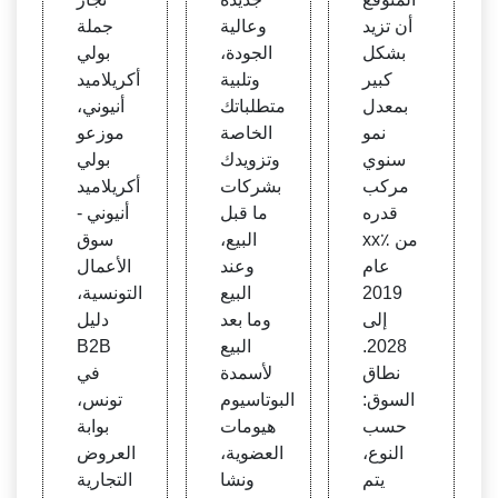
أن تزيد
وعالية
جملة
بشكل
الجودة،
بولي
كبير
وتلبية
أكريلاميد
بمعدل
متطلباتك
أنيوني،
نمو
الخاصة
موزعو
سنوي
وتزويدك
بولي
مركب
بشركات
أكريلاميد
قدره
ما قبل
أنيوني -
xx٪ من
البيع،
سوق
عام
وعند
الأعمال
2019
البيع
التونسية،
إلى
وما بعد
دليل
2028.
البيع
B2B
نطاق
لأسمدة
في
السوق:
البوتاسيوم
تونس،
حسب
هيومات
بوابة
النوع،
العضوية،
العروض
يتم
ونشا
التجارية