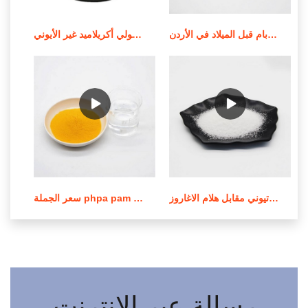
جودة عالية من الموردين الندف بام قبل الميلاد في الأردن
استخدام وإشعار تطبيق بولي أكريلاميد غير الأيوني
عملية صنع بولي أكريلاميد الكاتيوني مقابل هلام الاغاروز
سعر الجملة phpa pam بولي أكريلاميد في لبنان
رسالة عبر الإنترنت