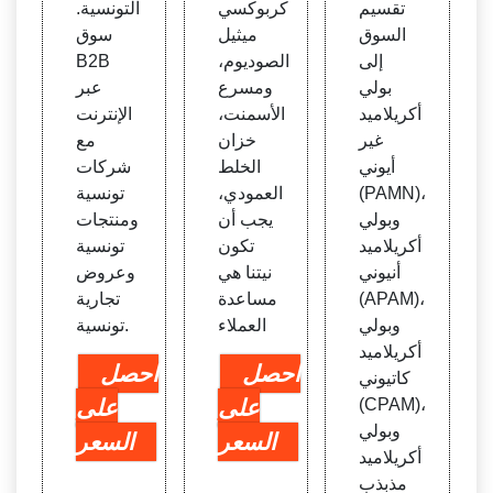
تقسيم
كربوكسي
التونسية.
السوق
ميثيل
سوق
إلى
الصوديوم،
B2B
بولي
ومسرع
عبر
أكريلاميد
الأسمنت،
الإنترنت
غير
خزان
مع
أيوني
الخلط
شركات
(PAMN)،
العمودي،
تونسية
وبولي
يجب أن
ومنتجات
أكريلاميد
تكون
تونسية
أنيوني
نيتنا هي
وعروض
(APAM)،
مساعدة
تجارية
وبولي
العملاء
تونسية.
أكريلاميد
احصل
احصل
كاتيوني
(CPAM)،
على
على
وبولي
السعر
السعر
أكريلاميد
مذبذب