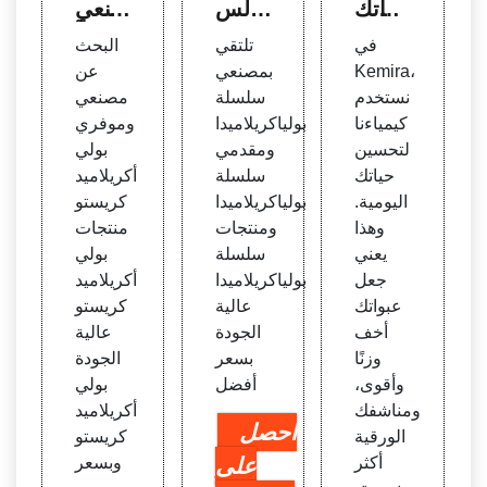
حياتك
ة لس
صنعي
اليومي
لسلة
بولي أ
في
تلتقي
البحث
ة - K
بولياك
كريلام
Kemira،
بمصنعي
عن
emir
ريلامي
يد كري
نستخدم
سلسلة
مصنعي
a
دا
ستو
كيمياءنا
بولياكريلاميدا
وموفري
لتحسين
ومقدمي
بولي
حياتك
سلسلة
أكريلاميد
اليومية.
بولياكريلاميدا
كريستو
وهذا
ومنتجات
منتجات
يعني
سلسلة
بولي
جعل
بولياكريلاميدا
أكريلاميد
عبواتك
عالية
كريستو
أخف
الجودة
عالية
وزنًا
بسعر
الجودة
وأقوى،
أفضل
بولي
ومناشفك
أكريلاميد
احصل
الورقية
كريستو
أكثر
على
وبسعر