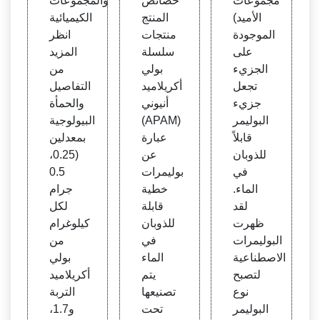
مجموعات
خصائص
والمجموعات
الأميد)
المنتج
الكيميائية
الموجودة
منتجات
انظر
على
سلسلة
المزيد
الجزيء
بولي
من
تجعل
أكريلاميد
التفاصيل
جزيء
أنيوني
والحمأة
البوليمر
(APAM)
البيولوجية
قابلاً
عبارة
بمعدلين
للذوبان
عن
(0.25،
في
بوليمرات
0.5
الماء.
خطية
جرام
لقد
قابلة
لكل
ظهرت
للذوبان
كيلوغرام
البوليمرات
في
من
الاصطناعية
الماء
بولي
لتصبح
يتم
أكريلاميد
نوع
تصنيعها
التربة
البوليمر
تحت
و1.7،