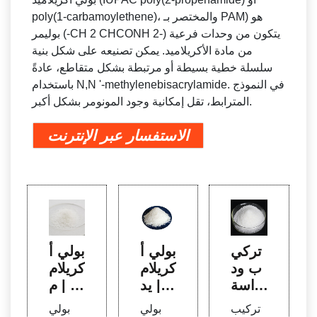
poly(1-carbamoylethene)، والمختصر بـ PAM) هو
بوليمر (-CH 2 CHCONH 2-) يتكون من وحدات فرعية
من مادة الأكريلاميد. يمكن تصنيعه على شكل بنية
سلسلة خطية بسيطة أو مرتبطة بشكل متقاطع، عادةً
باستخدام N,N '-methylenebisacrylamide. في النموذج
المترابط، تقل إمكانية وجود المونومر بشكل أكبر.
الاستفسار عبر الإنترنت
تركي
بولي أ
بولي أ
ب ود
كريلام
كريلام
راسة
يد | T
يد | م
جل بو
rade
ركب
تركيب
بولي
بولي