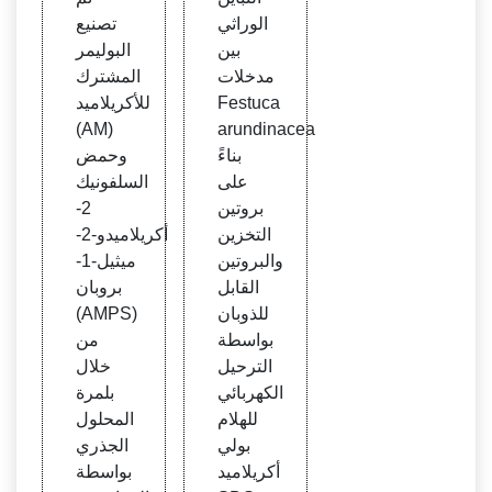
ت Fe
المعت
الوراثي
تصنيع
stuc
مد عل
بين
البوليمر
a aru
ى الأك
مدخلات
المشترك
ndin
ريلامي
Festuca
للأكريلاميد
acea
د
(AM)
arundinacea
بناءً
وحمض
على
السلفونيك
بروتين
2-
التخزين
أكريلاميدو-2-
والبروتين
ميثيل-1-
القابل
بروبان
للذوبان
(AMPS)
بواسطة
من
الترحيل
خلال
الكهربائي
بلمرة
للهلام
المحلول
بولي
الجذري
أكريلاميد
بواسطة