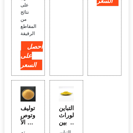
السعر
على
نتائج
من
المقاطع
الرقيقة
احصل
على
السعر
التباين
توليف
الوراث
وتوص
ي بين
يف الأ
مدخلا
نيونيك
التباين
تم