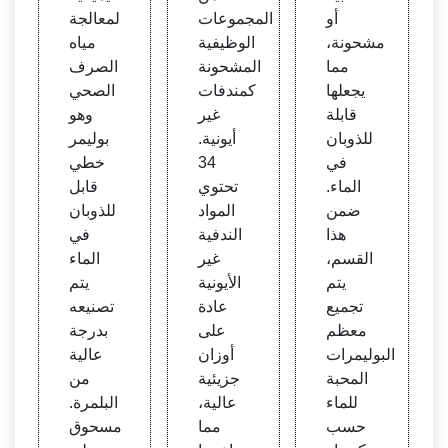
ي
أو
المجموعات
لمعالجة
مشحونة،
الوظيفية
مياه
مما
المشحونة
الصرف
يجعلها
كمندفات
الصحي
قابلة
غير
وهو
للذوبان
أيونية.
بوليمر
في
34
خطي
الماء.
تحتوي
قابل
ضمن
المواد
للذوبان
هذا
الندفية
في
القسم،
غير
الماء
يتم
الأيونية
يتم
تجميع
عادة
تصنيعه
معظم
على
بدرجة
البوليمرات
أوزان
عالية
المحبة
جزيئية
من
للماء
عالية،
البلمرة.
حسب
مما
مسحوق