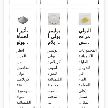
البولي
بوليمر
تأثير ا
مرات
بولي أ
لحمأة
لتحس
كريلام
البيولو
ين الم
يد أنيو
جية وا
المجموعات
بوليمر
انظر
طابقة
ني لح
لبولي
الكيميائية
بولي
المزيد
- Pet
قول ا
أكريلا
القابلة
أكريلاميد
من
roWi
لنفط
ميد
للذوبان
أنيوني
التفاصيل
ki
في
للمواد
بولي
الماء
الكيميائية
أكريلاميد
المعلقة
معالجة
فئة
(على
المياه
الموضوع:
سبيل
الندفية
المواد
المثال،
1.
الكيميائية