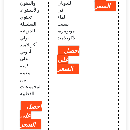
للذوبان
والدهون
السعر
في
والأسيتون.
الماء
تحتوي
بسبب
السلسلة
مونومره،
الجزيئية
الأكريلاميد
بولي
أكريلاميد
احصل
أنيوني
على
على
كمية
السعر
معينة
من
المجموعات
القطبية
احصل
على
السعر