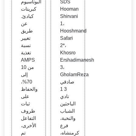
SDS
البوتاسيوم
Hooman
كبريتات
Shirvani
كبادئ.
1،
عن
Hooshmand
طريق
Safari
تغيير
2*،
نسبة
Khosro
تغذية
AMPS
Ershadimanesh
3،
من 10
GholamReza
إلى
صادقي
70%،
3 1
والحفاظ
نادي
على
الباحثين
ثبات
الشباب
ظروف
والنخبة،
التفاعل
فرع
الأخرى،
كرمنشاه،
تم