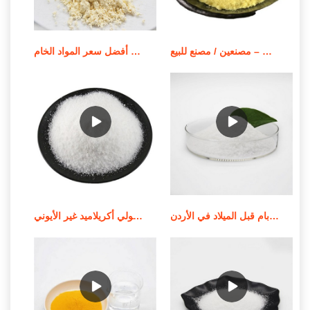
بوليمر بولي أكريلاميد قابل للذوبان في الزيت – مصنعين / مصنع للبيع
أفضل سعر المواد الخام apam/مسحوق بولي أكريلاميد أنيوني
جودة عالية من الموردين الندف بام قبل الميلاد في الأردن
استخدام وإشعار تطبيق بولي أكريلاميد غير الأيوني