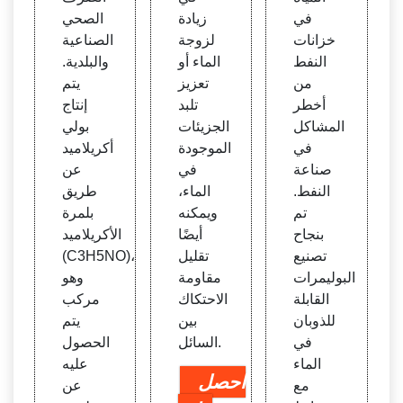
في
زيادة
الصحي
خزانات
لزوجة
الصناعية
النفط
الماء أو
والبلدية.
من
تعزيز
يتم
أخطر
تلبد
إنتاج
المشاكل
الجزيئات
بولي
في
الموجودة
أكريلاميد
صناعة
في
عن
النفط.
الماء،
طريق
تم
ويمكنه
بلمرة
بنجاح
أيضًا
الأكريلاميد
تصنيع
تقليل
(C3H5NO)،
البوليمرات
مقاومة
وهو
القابلة
الاحتكاك
مركب
للذوبان
بين
يتم
في
السائل.
الحصول
الماء
عليه
احصل
مع
عن