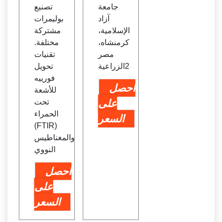
جامعة
تصنيع
آزاد
بوليمرات
الإسلامية،
مشتركة
كرمنشاه،
مختلفة.
مصر
تقنيات
2الزراعية
تحويل
فورييه
احصل
للأشعة
على
تحت
الحمراء
السعر
(FTIR)
والمغناطيس
النووي
احصل
على
السعر