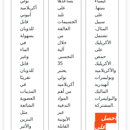
كيمياء
يساعدها
بولي
بنيتها.
على
أكريلاميد
على
تلبد
أنيوني
سبيل
الجسيمات
قابل
المثال،
العالقة
للذوبان
تشتمل
من
بسهولة
الأكريليك
خلال
في
على
آلية
الماء
حمض
التجسير.
وغير
الأكريليك
35
قابل
والأكريلاميد
يعتبر
للذوبان
وبوليمرات
بولي
تقريبًا
أنهيدريد
أكريلاميد
في
الماليك
من أهم
المذيبات
والبوليمرات
المواد
العضوية
المشتركة.
الندفية
الشائعة
غير
مثل
احصل
الأيونية
البنزين
على
القابلة
والأثير