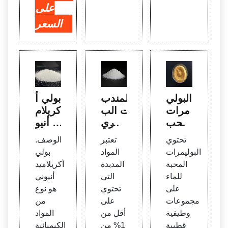
على
السعر
البولي
المندب
بولي أ
مرات
ات الب
كريلام
المحب
وليمري
يد أنيو
ة للما
ة القا
ني -
تحتوي
تعتبر
الوصف.
ء - الب
بلة لل
مواد
البوليمرات
المواد
بولي
وليمرا
ذوبان
كيميا
المحبة
المدبدة
أكريلاميد
ت |
في ال
ئية لم
للماء
التي
أنيوني
سيجم
ماء: ال
عالجة
على
تحتوي
هو نوع
ا الدري
تصنيع
مياه ال
مجموعات
على
من
خ
صرف
وظيفية
أقل من
المواد
الصح
قطبية
1% من
الكيميائية