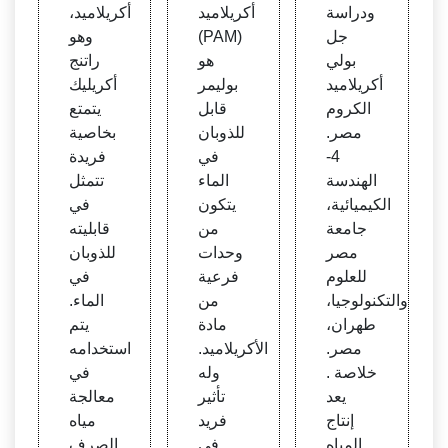
لي أك
asia I
كيميا
ودراسة
أكريلاميد
أكريلاميد،
ريلامي
ntern
ئي | ب
جل
(PAM)
وهو
د الكر
ation
ريتاني
بولي
هو
راتنج
وم
al
كا
أكريلاميد
بوليمر
أكريليك
الكروم
قابل
يتمتع
مصر.
للذوبان
بخاصية
4-
في
فريدة
الهندسة
الماء
تتمثل
الكيميائية،
يتكون
في
جامعة
من
قابليته
مصر
وحدات
للذوبان
للعلوم
فرعية
في
والتكنولوجيا،
من
الماء.
طهران،
مادة
يتم
مصر.
الأكريلاميد.
استخدامه
خلاصة .
وله
في
يعد
تأثير
معالجة
إنتاج
فريد
مياه
المياه
في
الصرف