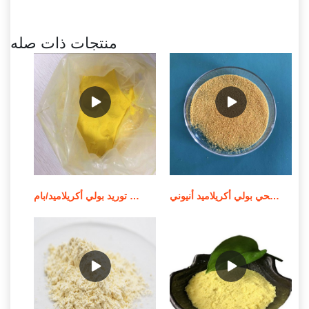
منتجات ذات صله
الشركة المصنعة للمواد الكيميائية لمعالجة مياه الصرف الصحي بولي أكريلاميد أنيوني
توريد بولي أكريلاميد/بام MSDS لمعالجة المياه في الصين