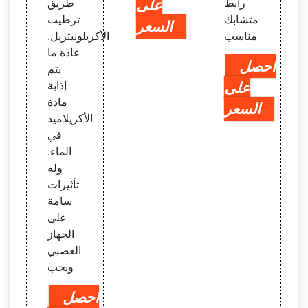
رابط
على
طريق
متشابك
ترطيب
السعر
مناسب
الأكريلونيتريل.
عادة ما
احصل
يتم
على
إذابة
مادة
السعر
الأكريلاميد
في
الماء.
وله
تأثيرات
سامة
على
الجهاز
العصبي
ويجب
احصل