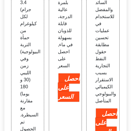
السائد
بلمرة
3.4
والمفضل
عالية
جرام)
للاستخدام
الدرجة،
لكل
في
قابلة
كيلوغرام
عمليات
للذوبان
من
تحسين
بسهولة
حمأة
مطابقة
في ماء,
التربة
حقول
احصل
البيولوجية)
النفط
على
وفي
التجارية
السعر
زمن
بسبب
الليبي
احصل
الاستقرار
(30 و
الكيميائي
على
180
والبيولوجي
يوما)
السعر
المتأصل
مقارنة
مع
احصل
السيطرة.
على
تم
الحصول