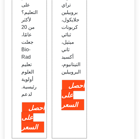
تراي
على
بروبيلين
التعليم؟
جلايكول،
لأكثر
كربونات
من 20
ثنائي
عامًا،
ميثيل،
جعلت
ثاني
Bio-
أكسيد
Rad
التيتانيوم،
تعليم
البروبيلين
العلوم
أولوية
احصل
رئيسية.
على
لدعم
السعر
احصل
على
السعر