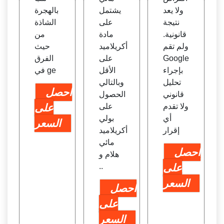
ولا يعد
يشتمل
بالهجرة
نتيجة
على
الشاذة
قانونية.
مادة
من
ولم تقم
أكريلاميد
حيث
Google
على
الفرق
بإجراء
الأقل
في ge
تحليل
وبالتالي
احصل
قانوني
الحصول
ولا تقدم
على
على
أي
بولي
السعر
إقرار
أكريلاميد
مائي
احصل
هلام و
على
..
السعر
احصل
على
السعر