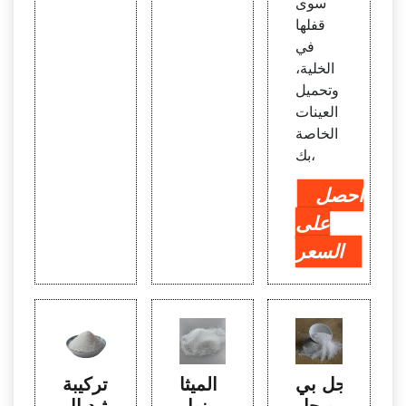
سوى
قفلها
في
الخلية،
وتحميل
العينات
الخاصة
بك،
احصل
على
السعر
جل بي
الميثا
تركيبة
و-جل
نول
شد ال