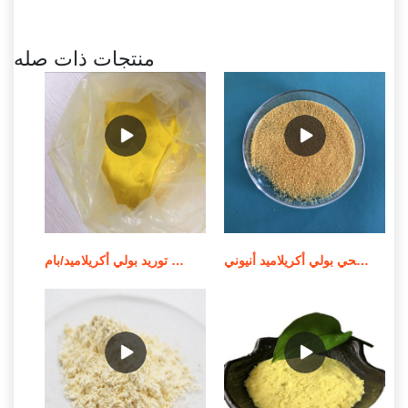
منتجات ذات صله
الشركة المصنعة للمواد الكيميائية لمعالجة مياه الصرف الصحي بولي أكريلاميد أنيوني
توريد بولي أكريلاميد/بام MSDS لمعالجة المياه في الصين