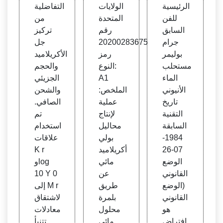
يمرا
مائية
حجم ت
الرئيسية
الولايات
التفاضلية
ت الم
- BA
حولا
للفن
المتحدة
من
ستحل
SF S
ت ج
السابق
رقم
تركيز
ب الع
E
ل برو
جرام
20200283675
جل
كسي
تين ال
بوليمر
رمز
الأكريلاميد
- براءا
غشاء
مستحلب
النوع:
والحجم
ت اخت
الحلز
الماء
A1
الجزيئي
راع G
وني
الأنيوني
الملخص:
والشحن
oogl
تاريخ
عملية
الصافي.
e
التقنية
لإنتاج
تم
السابقة
محاليل
استخدام
1984-
بولي
علاقات
07-26
أكريلاميد
K r
الوضع
مائي
وlog
القانوني
عن
10 Y 0
(الوضع
طريق
إلى M r
القانوني
بلمرة
لاشتقاق
هو
محلول
معادلات
افتراض
مائي
تتنبأ