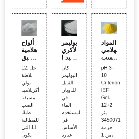
المواد
بوليمر
ألواح
الهلامي
الأكري
هلامية
ة مسب
لاميد ا
مسبق
قة ال
لمست
ة الص
pH 3–
كان
12. جل
صنع
خدم ل
ب بال
10
البوليمر
بلاطة
Crite
تقليل
رحلان
Criterion
القابل
بولي
rion
الدقائ
الكهرب
IEF
للذوبان
أكريلاميد
™ IE
ق في
ائي ذا
Gel،
في
مسبقة
F | أب
هلام ف
ت عم
12+2
الماء
الصب
حاث
وسفا
ر تخز
بئر
المستخدم
طبقًا
علوم
ت الأل
يني م
3450071
في
للمطالبة
الحياة
ومنيو
متد -
حزمة
الأساس
11 التي
| Bio-
م - ش
Bio-
من 1،
عبارة
يكون