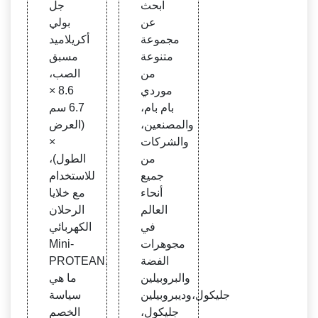
ابحث
جل
ة
cine،
عن
بولي
15 عب
مجموعة
أكريلاميد
وة، 1
متنوعة
مسبق
5 ميك
من
الصب،
رولتر
موردي
8.6 ×
#456
بام بام،
6.7 سم
3066
والمصنعين،
(العرض
| أبحا
والشركات
×
ث عل
من
الطول)،
وم ال
جميع
للاستخدام
حياة |
أنحاء
مع خلايا
Bio-
العالم
الرحلان
Rad
في
الكهربائي
مجوهرات
Mini-
الفضة
PROTEAN.
والبروبيلين
ما هي
جليكول،وديبروبيلين
سياسة
جليكول،
الخصم