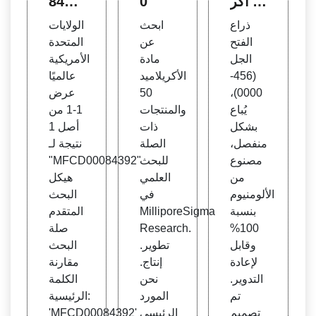
ي أكر
0
8439
يلاميد
2
ذراع
ابحث
الولايات
والموا
الفتح
عن
المتحدة
د الهلا
الجل
مادة
الأمريكية
مية م
(456-
الأكريلاميد
عالميًا
سبقة
0000)،
50
عرض
الصب
يُباع
والمنتجات
1-1 من
| تعلي
بشكل
ذات
أصل 1
م علو
منفصل،
الصلة
نتيجة لـ
م الحي
مصنوع
للبحث
"MFCD00084392"
اة | B
من
العلمي
هيكل
io-Ra
الألومنيوم
في
البحث
d
بنسبة
MilliporeSigma
المتقدم
100%
Research.
صلة
وقابل
تطوير.
البحث
لإعادة
إنتاج.
مقارنة
التدوير.
نحن
الكلمة
تم
المورد
الرئيسية:
تصميم
الرئيسي
'MFCD00084392'