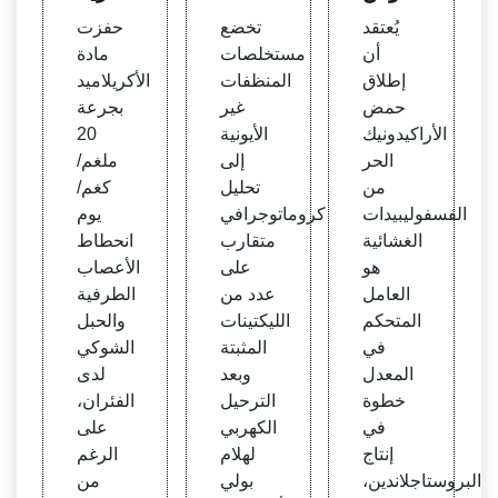
يف ال
ي برو
ميد وا
يُعتقد
تخضع
حفزت
فسفو
تين س
نعكاس
أن
مستخلصات
مادة
ليباز
كري
اته عل
إطلاق
المنظفات
الأكريلاميد
A2 ال
سطح
ى الن
حمض
غير
بجرعة
مرتب
الخلية
ظم ال
الأراكيدونيك
الأيونية
20
ط بال
المتع
بيئية |
الحر
إلى
ملغم/
غشاء
لقة با
npj C
من
تحليل
كغم/
من خ
لتمايز
lean
الفسفوليبيدات
كروماتوجرافي
يوم
ط الخ
المكون
Wate
الغشائية
متقارب
انحطاط
لايا ال
ة للد
r
هو
على
الأعصاب
شبيهة
م. - ال
العامل
عدد من
الطرفية
بالبلاع
معاهد
المتحكم
الليكتينات
والحبل
م P3
الوطني
في
المثبتة
الشوكي
88D1
ة للص
المعدل
وبعد
لدى
- Pub
حة
خطوة
الترحيل
الفئران،
Med
في
الكهربي
على
إنتاج
لهلام
الرغم
البروستاجلاندين،
بولي
من