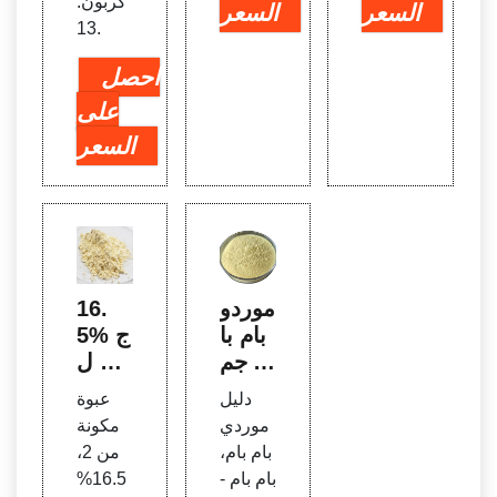
كربون.
السعر
السعر
13.
احصل
على
السعر
موردو
16.
بام با
5% ج
م، جم
ل Mi
يع مو
ni-P
دليل
عبوة
ردي ب
ROT
موردي
مكونة
ام بام
EAN
بام بام،
من 2،
عالي
® Tri
بام بام -
16.5%
الجود
s-Tri