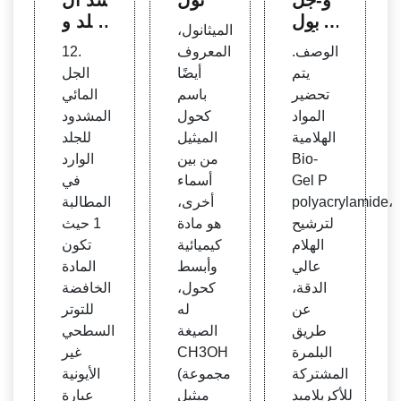
بي بول
جلد و
الميثانول،
ي أكر
طريق
الوصف.
المعروف
12.
يلاميد
ة علا
يتم
أيضًا
الجل
| عملي
جها -
تحضير
باسم
المائي
ات ال
Hydr
المواد
كحول
المشدود
فصل
on T
الهلامية
الميثيل
للجلد
| بيو ر
echn
Bio-
من بين
الوارد
اد
ologi
Gel P
أسماء
في
es, I
polyacrylamide،
أخرى،
المطالبة
nc.
لترشيح
هو مادة
1 حيث
الهلام
كيميائية
تكون
عالي
وأبسط
المادة
الدقة،
كحول،
الخافضة
عن
له
للتوتر
طريق
الصيغة
السطحي
البلمرة
CH3OH
غير
المشتركة
(مجموعة
الأيونية
للأكريلاميد
ميثيل
عبارة