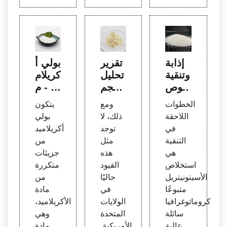
إذابة
تقرير
بولي أ
وتنقية
تحليل
كريلام
وتوص
حجم
يد - م
يف ف
سوق
ستح
الخطوات
ومع
يتكون
سفول
البولي
ضرا
اللاحقة
ذلك، لا
بولي
يباز A
أكريلا
ت تج
في
توجد
أكريلاميد
2 الم
ميد وا
ميل آ
التنقية
مثل
من
رتبط
لمشا
منة
هي
هذه
جزيئات
بالغش
ركة و
استخلاص
القيود
متكررة
اء من
الصنا
الأسيتونيتريل
حاليًا
من
خط ال
عة ح
متبوعًا
في
مادة
خلايا ا
سب ا
كروماتوغرافيا
الولايات
الأكريلاميد،
لشبيه
لمنتج
سائلة
المتحدة
وهي
ة بالب
(غير ا
عالية
الأمريكية.
مادة