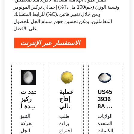
إجمالي تركيز المونومر (%T، جم/100 مل) ونسبة الوزن
للرابط المتشابك (%C). ومن خلال تغيير هاتين
المعاملتين، يمكن تحسين حجم مسام الجل للحصول
على الأفضل
الاستفسار عبر الإنترنت
US45
عملية
يحدد ت
3936
إنتاج
ركيز
8A - ت
محالي
مادة ا
كنولو
ل بول
لأكريلا
الولايات
طلب
التنبؤ
جيا إنت
ي أكر
ميد ات
المتحدة
براءة
بحركة
اج بول
يلاميد
جاه و
الكلمات
اختراع
الجل