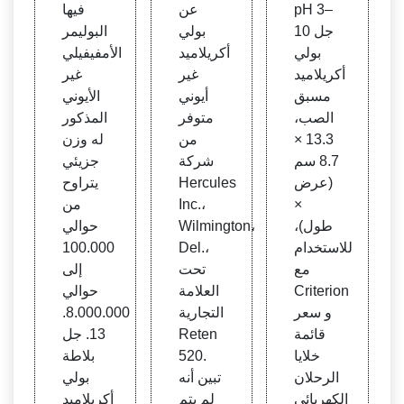
Rad
ركة ف
Rad
pH 3–
عن
فيها
يليبس
Labo
10 جل
بولي
البوليمر
للبترو
rator
بولي
أكريلاميد
الأمفيفيلي
ل
ies, I
أكريلاميد
غير
غير
nc.
مسبق
أيوني
الأيوني
الصب،
متوفر
المذكور
13.3 ×
من
له وزن
8.7 سم
شركة
جزيئي
(عرض
Hercules
يتراوح
×
Inc.،
من
طول)،
Wilmington،
حوالي
للاستخدام
Del.،
100.000
مع
تحت
إلى
Criterion
العلامة
حوالي
و سعر
التجارية
8.000.000.
قائمة
Reten
13. جل
خلايا
520.
بلاطة
الرحلان
تبين أنه
بولي
الكهربائي
لم يتم
أكريلاميد