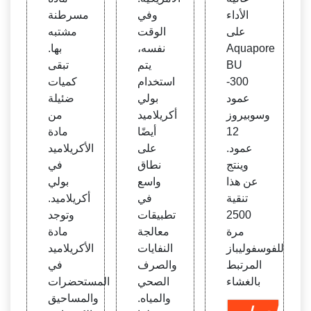
لاعم
لأيوني
الأداء
وفي
مسرطنة
[NPA
P388
على
الوقت
مشتبه
D1.
M] وا
Aquapore
نفسه،
بها.
لكاتيو
BU
يتم
تبقى
ني [C
-300
استخدام
كميات
PAM]
عمود
بولي
ضئيلة
والأنيو
وسوبيروز
أكريلاميد
من
ني [A
12
أيضًا
مادة
PA
عمود.
على
الأكريلاميد
M]) و
وينتج
نطاق
في
التط
عن هذا
واسع
بولي
بيق
تنقية
في
أكريلاميد.
2500
تطبيقات
وتوجد
مرة
معالجة
مادة
للفوسفوليباز
النفايات
الأكريلاميد
المرتبط
والصرف
في
بالغشاء
الصحي
المستحضرات
والمياه.
والمساحيق