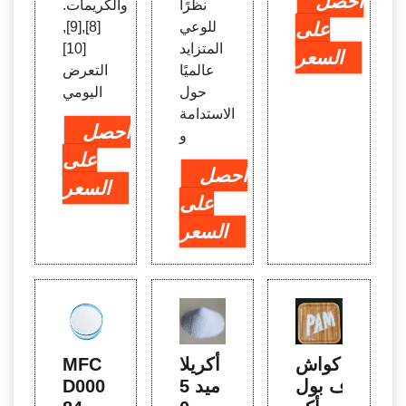
احصل
نظرًا
والكريمات.
على
للوعي
[8],[9],
المتزايد
[10]
السعر
عالميًا
التعرض
حول
اليومي
الاستدامة
احصل
و
على
احصل
السعر
على
السعر
كواش
أكريلا
MFC
ف بول
ميد 5
D000