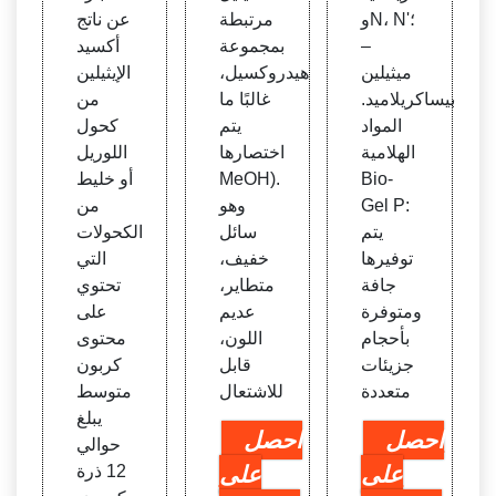
وN، N'؛
مرتبطة
عن ناتج
–
بمجموعة
أكسيد
ميثيلين
هيدروكسيل،
الإيثيلين
بيساكريلاميد.
غالبًا ما
من
المواد
يتم
كحول
الهلامية
اختصارها
اللوريل
Bio-
MeOH).
أو خليط
Gel P:
وهو
من
يتم
سائل
الكحولات
توفيرها
خفيف،
التي
جافة
متطاير،
تحتوي
ومتوفرة
عديم
على
بأحجام
اللون،
محتوى
جزيئات
قابل
كربون
متعددة
للاشتعال
متوسط
يبلغ
احصل
احصل
حوالي
على
على
12 ذرة