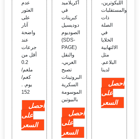
الليكوترين،
أكريلاميد
عدم
والمستقلبات
في
العثور
ذات
كبريتات
على
الصلة
دوديسيل
آثار
في
الصوديوم
واضحة
الخلايا
(SDS-
عند
الالتهابية
PAGE)
جرعات
مثل
والنقل
أقل من
البلاعم.
الغربي،
0.2
لدينا
تصبح
ملغم/
البروتينات
كغم/
احصل
السكرية
يوم. .
على
الموسومة
152
بالبيوتين
السعر
احصل
احصل
على
على
السعر
السعر