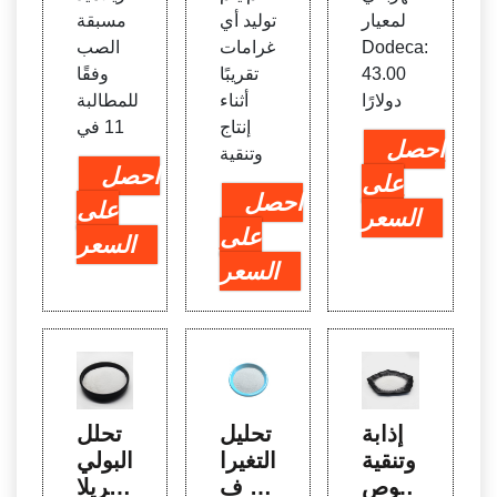
لمعيار
توليد أي
مسبقة
Dodeca:
غرامات
الصب
43.00
تقريبًا
وفقًا
دولارًا
أثناء
للمطالبة
إنتاج
11 في
احصل
وتنقية
احصل
على
احصل
على
السعر
على
السعر
السعر
إذابة
تحليل
تحلل
وتنقية
التغيرا
البولي
وتوص
ت ف
أكريلا