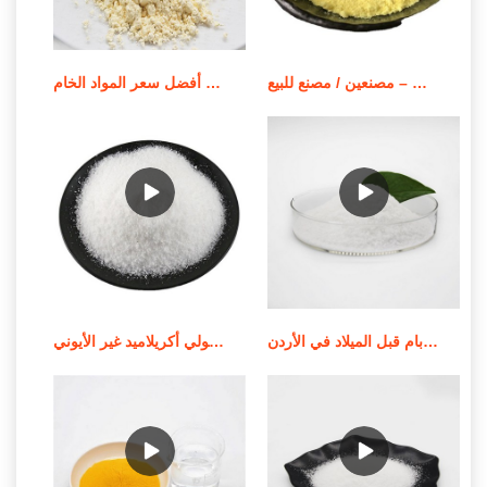
بوليمر بولي أكريلاميد قابل للذوبان في الزيت – مصنعين / مصنع للبيع
أفضل سعر المواد الخام apam/مسحوق بولي أكريلاميد أنيوني
جودة عالية من الموردين الندف بام قبل الميلاد في الأردن
استخدام وإشعار تطبيق بولي أكريلاميد غير الأيوني