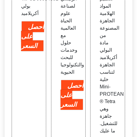
المواد
لصناعة
بولي
الهلامية
علوم
أكريلاميد
الجاهزة
الحياة
احصل
المصنوعة
العالمية
من
مع
على
مادة
حلول
السعر
البولي
وخدمات
أكريلاميد
للبحث
الجاهزة
والتكنولوجيا
لتناسب
الحيوية
خلية
احصل
Mini-
PROTEAN
على
® Tetra
السعر
وهي
جاهزة
للتشغيل.
ما عليك