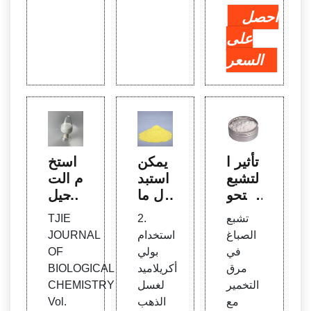
احصل
على
السعر
تأثير ا
يمكن
استخ
لتشبع
استبد
دام الت
والتحو
ال ما
رحيل
يل عب
جنافلو
الكهر
تشبع
2.
TJIE
ر الغ
ك 10
بي اله
الصباغ
استخدام
JOURNAL
شاء ل
11 م
لامي ا
في
بولي
OF
صبغة
ن بول
لقرص
مرق
أكريلاميد
BIOLOGICAL
Mon
ي أكر
ي مع
التخمير
لغسل
CHEMISTRY
ascu
يلاميد
المنظ
مع
الذهب
Vol.