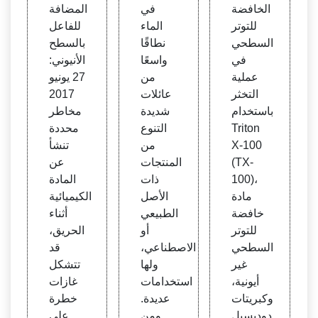
د خاف
NF
ل بال
الخافضة
في
المضافة
ضة لل
سطح
للتوتر
الماء
للفاعل
توتر ال
الأنيو
السطحي
نطاقًا
بالسطح
سطح
ني
في
واسعًا
الأنيوني:
ي غير
عملية
من
27 يونيو
أيونية
التخثر
عائلات
2017
أو أنيو
باستخدام
شديدة
مخاطر
نية با
Triton
التنوع
محددة
ستخد
X-100
من
تنشأ
ام ال
(TX-
المنتجات
عن
شيتوز
100)،
ذات
المادة
ان، وب
مادة
الأصل
الكيميائية
ولي أ
خافضة
الطبيعي
أثناء
كريلام
للتوتر
أو
الحريق،
يد، وك
السطحي
الاصطناعي،
قد
لوريد
غير
ولها
تتشكل
البولي
أيونية،
استخدامات
غازات
ألومني
وكبريتات
عديدة.
خطرة
وم -
دوديسيل
ومن
على