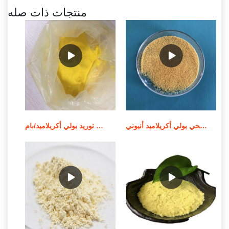
منتجات ذات صله
الشركة المصنعة للمواد الكيميائية لمعالجة مياه الصرف الصحي بولي أكريلاميد أنيوني
توريد بولي أكريلاميد/بام MSDS لمعالجة المياه في الصين