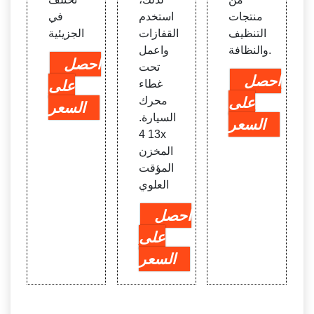
منتجات
استخدم
في
التنظيف
القفازات
الجزيئية
والنظافة.
واعمل
احصل
تحت
احصل
غطاء
على
على
محرك
السعر
السيارة.
السعر
13 4x
المخزن
المؤقت
العلوي
احصل
على
السعر