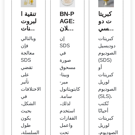
كبريتا
BN-P
تنقية ا
ت دو
AGE:
لبروت
ديسي
رحلان
ينات
ل الص
كهربا
واكتش
كبريتات
إن
وبالتالي
وديوم
ئي ج
افها و
دوديسيل
SDS
فإن
ل بول
توصي
الصوديوم
في
معالجة
ي أكر
فها - ب
(SDS)
صورة
SDS
يلاميد
يولوجي
أو
مسحوق
تقضي
أصلي
ا الخلا
كبريتات
وبيتا-
على
أزرق
يا الج
لوريل
مير-
تأثير
BN-P
زيئية
الصوديوم
كابتويثانول
الاختلافات
AGE:
- رف
(SLS)،
سامة.
في
رحلان
كتب
تُكتب
لذلك،
الشكل،
كهربا
NCBI
أحيانًا
استخدم
بحيث
ئي ج
كبريتات
القفازات
يكون
ل بول
لوريل
واعمل
طول
ي أكر
الصوديوم،
تحت
السلسلة،