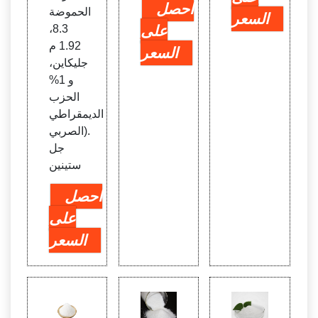
احصل
الحموضة
السعر
على
8.3،
1.92 م
السعر
جليكاين،
و 1%
الحزب
الديمقراطي
الصربي).
جل
ستينين
احصل
على
السعر