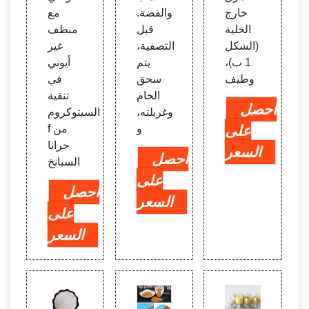
خارج
والفضة.
مع
الخلية
قبل
منظف
(الشكل
التصفية،
غير
1 ب)،
يتم
أيوني
وطيف
سحق
في
الخام
تنقية
احصل
وغربلته،
السيتوكروم
على
و
f من
جرانا
السعر
احصل
السبانخ
على
احصل
السعر
على
السعر