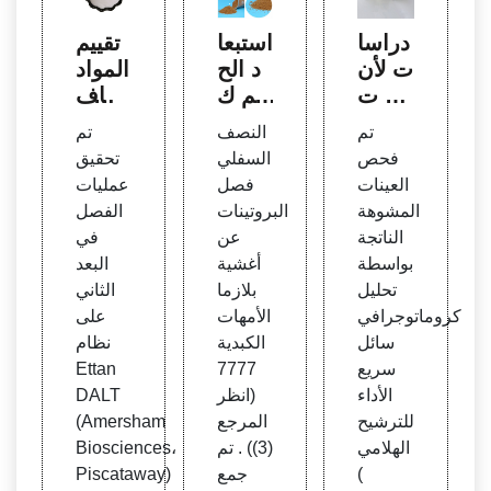
دراسا
استبعا
تقييم
ت لأن
د الح
المواد
ماط ت
جم ك
الخاف
مسخ
رومات
ضة لل
تم
النصف
تم
بلورا
وغراف
توتر ال
فحص
السفلي
تحقيق
ت ألف
يا سائ
سطح
العينات
فصل
عمليات
ا البقر
لة عال
ي البو
المشوهة
البروتينات
الفصل
ية با
ية الأد
ليمري
الناتجة
عن
في
ستخد
اء والت
ة غير
بواسطة
أغشية
البعد
ام مان
حليل
الأيون
تحليل
بلازما
الثاني
ع طبي
الكهرب
ية في
كروماتوجرافي
الأمهات
على
عة أيو
ائي لل
استخ
سائل
الكبدية
نظام
ني وه
هلام د
لاص ب
سريع
7777
Ettan
يدروك
وديسي
روتين
الأداء
(انظر
DALT
لوريد
ل كبر
جذر ال
للترشيح
المرجع
(Amersham
الجوان
يتات ب
ذرة
الهلامي
(3)) . تم
Biosciences،
يدين
ولي أ
ضمن
(
جمع
Piscataway)
ومادة
كريلام
مراح