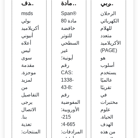
هربي
مادة
مندف
لهلام ا
خافض
& مس
الرحلان
Span®
msds
لبولي
ة للتو
حوق ب
الكهربائي
80 مادة
بولي
أكريلا
تر ال
ولي أ
للهلام
خافضة
أكريلاميد
ميد |
سطح
كريلام
متعدد
للتوتر
أنيوني
Clea
ي غير
يد | م
الأكريلاميد
السطحي
أعلاه
ver S
أيونية
ورد S
(PAGE)
غير
ليس
inofl
| 133
cient
هو
أيونية؛
سوى
oc
8-43-
ific
أسلوب
رقم
مقدمة
8
يستخدم
CAS:
موجزة.
عالميًا
1338-
لمزيد
تقريبًا
43-8؛
من
في
رقم
التفاصيل
مختبرات
المفوضية
يرجى
علوم
الأوروبية:
الاتصال
الحياة.
215-
بنا.
الهدف
665-4؛
تغذية
من هذه
المرادفات:
المنتجات: