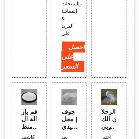
والمنتجات
المماثلة
&
المزيد
على
احصل
على
السعر
الرحلا
جوف
قم بإز
ن الك
| مجل
الة ال
هربي
ة فيدي
منظ
الشعر
و علم
ف م
اختبر
يعد
كاشف