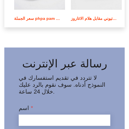
عملية صنع بولي أكريلاميد الكاتيوني مقابل هلام الاغاروز
سعر الجملة phpa pam بولي أكريلاميد في لبنان
رسالة عبر الإنترنت
لا تتردد في تقديم استفسارك في
النموذج أدناه. سوف نقوم بالرد عليك
خلال 24 ساعة.
*
اسم