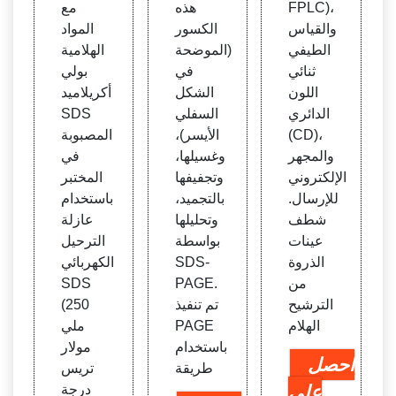
FPLC)،
هذه
مع
مانعة
يد ال
ل الم
والقياس
الكسور
المواد
غير أي
صودي
ذيبات
الطيفي
(الموضحة
الهلامية
ونية ه
وم للب
المائي
ثنائي
في
بولي
ي اليو
روتينا
ة والع
اللون
الشكل
أكريلاميد
ريا.
ت: م
ضوية
الدائري
السفلي
SDS
قارنة
| Spri
(CD)،
الأيسر)،
المصبوبة
nger
والمجهر
وغسيلها،
في
Link
الإلكتروني
وتجفيفها
المختبر
للإرسال.
بالتجميد،
باستخدام
شطف
وتحليلها
عازلة
عينات
بواسطة
الترحيل
الذروة
SDS-
الكهربائي
من
PAGE.
SDS
الترشيح
تم تنفيذ
(250
الهلام
PAGE
ملي
باستخدام
مولار
احصل
طريقة
تريس
على
درجة