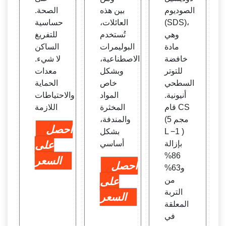
Scie
الصوديوم
بين هذه
الصحة.
nceD
(SDS)،
العائلات،
حساسية
irect
وهي
تُستخدم
للتفريغ
مادة
البوليمرات
الساكن
خافضة
الاصطناعية،
لا شيء.
للتوتر
وبشكل
معدات
السطحي
خاص
الحماية
أنيونية.
المواد
والاحتياطات
قام CS
المخثرة
اللازمة
(5 مجم
والمندفة،
احصل
L −1 )
بشكل
بإزالة
أساسي
على
86%
السعر
احصل
و63%
من
على
التربة
السعر
المعلقة
في