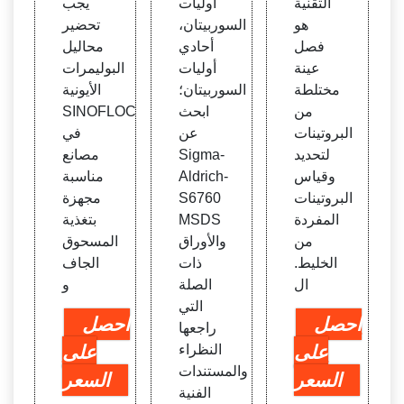
التقنية
أوليات
يجب
هو
السوربيتان،
تحضير
فصل
أحادي
محاليل
عينة
أوليات
البوليمرات
مختلطة
السوربيتان؛
الأيونية
من
ابحث
SINOFLOC
البروتينات
عن
في
لتحديد
Sigma-
مصانع
وقياس
Aldrich-
مناسبة
البروتينات
S6760
مجهزة
المفردة
MSDS
بتغذية
من
والأوراق
المسحوق
الخليط.
ذات
الجاف
ال
الصلة
و
التي
احصل
احصل
راجعها
على
النظراء
على
والمستندات
السعر
السعر
الفنية