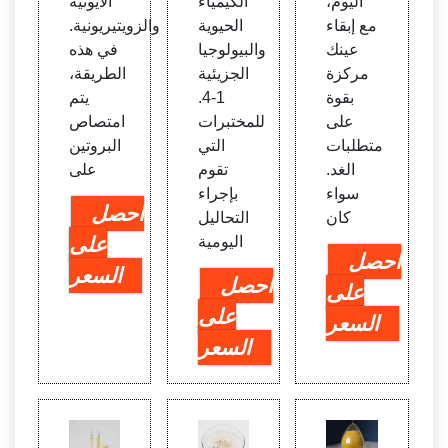
اليوم،
الكيمياء
الأيونية
البروت
مع إبقاء
الحيوية
والزويتيريونية.
وكول
عينك
والبيولوجيا
في هذه
مركزة
الجزيئية
الطريقة،
بقوة
1-4.
يتم
على
للمختبرات
امتصاص
متطلبات
التي
البروتين
الغد.
تقوم
على
سواء
بإجراء
احصل
كان
التحاليل
اليومية
على
احصل
السعر
احصل
على
على
السعر
السعر