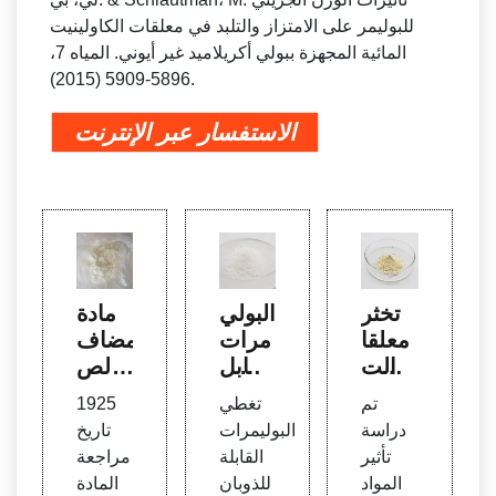
للبوليمر على الامتزاز والتلبد في معلقات الكاولينيت
المائية المجهزة ببولي أكريلاميد غير أيوني. المياه 7،
5896-5909 (2015).
الاستفسار عبر الإنترنت
تخثر
البولي
مادة
معلقا
مرات
مضاف
ت الت
القابل
ة لص
ربة الت
ة للذو
حيفة ب
تم
تغطي
1925
ي تحت
بان ف
يانات
دراسة
البوليمرات
تاريخ
وي عل
ي الم
سلامة
تأثير
القابلة
مراجعة
ى موا
اء - S
الفاع
المواد
للذوبان
المادة