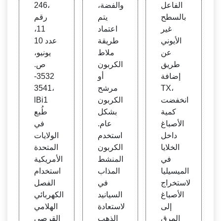
s في
أنيوني
فات غ
الفاعل
والفضة،
246،
محلو
بـ Co
ير الأي
بالسطح
يتم
رقم
ل مائ
okin
ونية ف
غير
اعتماد
11،
ي غير
gfloc
ي تنق
الأيوني
طريقة
عدد 10
أيوني
A252
ية ال
عن
ملاط
يونيو،
خاف
0، ويم
سيتو
طريق
الكربون
ص.
ض للت
كن ا
كروم
إضافة
أو
3532-
وتر ال
ستبدا
من أغ
TX،
مرشح
3541،
سطح
ل ماج
شية
انخفضت
الكربون
lBi1
ي | اي
نافلو
جرانا
كمية
بشكل
طُبع
ه ام ب
ك 10
السبا
الأصباغ
عام.
في
ي اك
11 م
نخ
داخل
استخدم
الولايات
سبري
ن بول
الخلايا
الكربون
المتحدة
س | ن
ي أكر
في
المنشط
الأمريكية
ص كا
يلاميد
الميسيليا
المذاب
استخدام
مل
أنيوني
لاستخراج
في
الفصل
الأصباغ
السيانيد
الكهربائي
إلى
لاستعادة
الهلامي
المرق
الذهب
القرصي