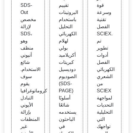
ي - S
ية مح
ن - F
قوة
تقييم
SDS-
ciex
كمة -
isher
وسرعة
البروتينات
Out
الطر
Sci
تقنية
باستخدام
مخصص
ق والب
الفصل
التحليل
لإزالة
روتوك
SCIEX.
الكهربائي
SDS،
ولات
تم
لهلام
وهو
- صب
تطوير
بولي
منظف
وتشغ
أدوات
أكريلاميد
أنيوني
يل هلا
الفصل
كبريتات
شائع
م البر
الكهربائي
دوديسيل
الاستخدام.
وتين
الشعري
الصوديوم
سوف
عن ط
من
(SDS-
يقوم
ريق إ
SCIEX
PAGE)
كروماتوغرافيا
عادة ا
لمواجهة
أسلوبًا
التبادل
ستخد
التحديات
شائعًا
الأيوني
ام الأ
التحليلية
يستخدمه
بإزالة
شرط
التي
الباحثون
المنظفات
ة التج
تواجهك
في
غير
ارية |