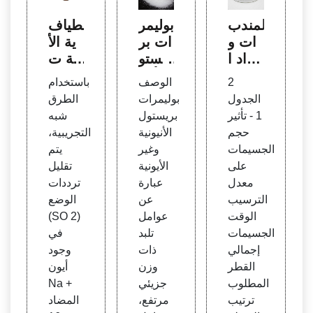
المندب
بوليمر
مطياف
ات و
ات بر
ية الأ
مواد ا
يستو
شعة ت
لتخثر:
ل الأني
حت ال
2
الوصف
باستخدام
مفاتي
ونية و
حمراء
الجدول
بوليمرات
الطرق
ح إدار
غير الأ
للمواد
1 - تأثير
بريستول
شبه
ة المي
يونية
الخاف
حجم
الأنيونية
التجريبية،
اه والن
معالج
ضة لل
الجسيمات
وغير
يتم
فايات
ة مياه
توتر ال
على
الأيونية
تقليل
في إع
الصر
سطح
معدل
عبارة
ترددات
ادة ال
ف ال
ي الأني
الترسيب
عن
الوضع
طباعة
صحي
ونية و
الوقت
عوامل
(SO 2)
الإجما
البلدي
الكاتيو
الجسيمات
تلبد
في
لية لإن
ة وال
نية وال
إجمالي
ذات
وجود
تاج R
صناعي
زويتير
القطر
وزن
أيون
-680
ة
ية - ال
المطلوب
جزيئي
Na +
- ANI
هنداو
ترتيب
مرتفع،
المضاد
Q - ال
ي