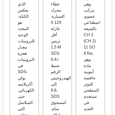
يلاميد
وهي
غطاء
الذي
أصلي
مركب
محرك
يعكس
أزرق
عضوي
السيارة.
الكتلة،
| البرو
اصطناعي
12 4X
هو
توكول
بالصيغة
عازلة
المحدد
CH 3
أقل
الوحيد
(CH 2)
تريس
للبروتينات
11 SO
1.5 M
معدل
4 Na.
SDS
هجرة
.وهو
0.4٪
البروتينات
مادة
ضبط
في
أنيونية
الرقم
SDS-
خافضة
الهيدروجيني
بولي
للتوتر
إلى
أكريلاميد
السطحي
8.8.
الكهربائي.
تستخدم
SDS
حتى
في
كمسحوق
السلاسل
العديد
سام.
التي
من
لذلك،
تختلف