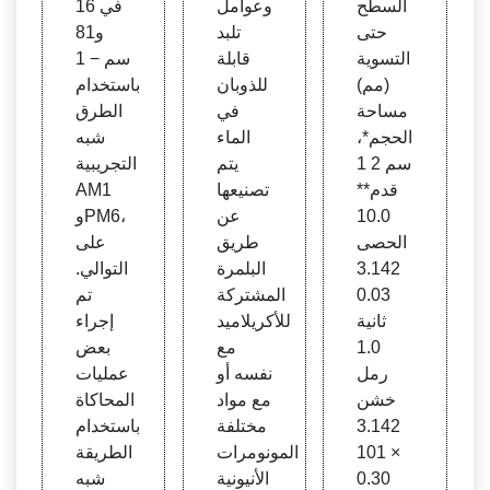
السطح
وعوامل
في 16
صفحة
حتى
تلبد
و81
الرئي
التسوية
قابلة
سم − 1
سية
(مم)
للذوبان
باستخدام
مساحة
في
الطرق
الحجم*،
الماء
شبه
سم 2 1
يتم
التجريبية
قدم**
تصنيعها
AM1
10.0
عن
وPM6،
الحصى
طريق
على
3.142
البلمرة
التوالي.
0.03
المشتركة
تم
ثانية
للأكريلاميد
إجراء
1.0
مع
بعض
رمل
نفسه أو
عمليات
خشن
مع مواد
المحاكاة
3.142
مختلفة
باستخدام
× 101
المونومرات
الطريقة
0.30
الأنيونية
شبه