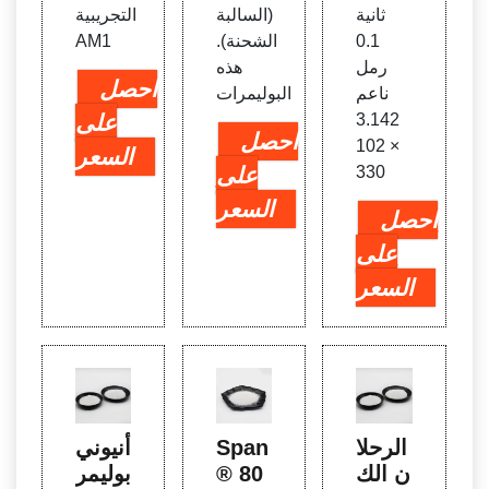
ثانية
(السالبة
التجريبية
0.1
الشحنة).
AM1
رمل
هذه
احصل
ناعم
البوليمرات
3.142
على
احصل
× 102
السعر
330
على
السعر
احصل
على
السعر
الرحلا
Span
أنيوني
ن الك
® 80
بوليمر