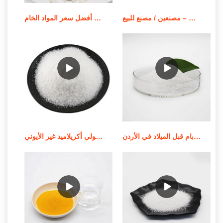
بوليمر بولي أكريلاميد قابل للذوبان في الزيت – مصنعين / مصنع للبيع
أفضل سعر المواد الخام apam/مسحوق بولي أكريلاميد أنيوني
جودة عالية من الموردين الندف بام قبل الميلاد في الأردن
استخدام وإشعار تطبيق بولي أكريلاميد غير الأيوني