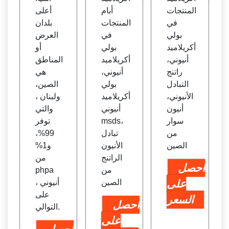
المنتجات
أبام
أعلى
في
المنتجات
بلدان
بولي
في
العرض
أكريلاميد
بولي
أو
أنيوني،
أكريلاميد
المناطق
راتنج
أنيوني،
هي
التبادل
بولي
الصين،
الأنيوني،
أكريلاميد
ولبنان ،
أنيون
أنيوني
والتي
سوار
msds،
توفر
من
تبادل
99%،
الصين
الأنيون
و1%
الراتنج
من
احصل
من
phpa
على
الصين
أنيوني ،
على
السعر
احصل
التوالي.
على