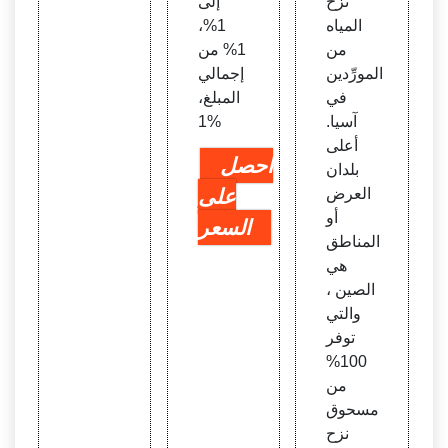
نزح
إلى
المياه
1%،
من
1% من
المورِّدين
إجمالي
في
المبلغ،
آسيا.
1%
أعلى
احصل
بلدان
العرض
على
أو
السعر
المناطق
هي
الصين ،
والتي
توفر
100%
من
مسحوق
نزح