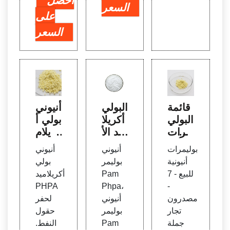
احصل
السعر
على
السعر
قائمة
البولي
أنيوني
البولي
أكريلا
بولي أ
مرات
ميد الأ
كريلام
الأنيو
نيوني
يد PH
بوليمرات
أنيوني
أنيوني
نية -
والكات
PA لح
أنيونية
بوليمر
بولي
مصدر
يوني
فر حق
للبيع - 7
Pam
أكريلاميد
بوليمر
PAM
ول الن
PHPA
Phpa،
-
ات أني
PHP
فط، ا
مصدرون
أنيوني
لحفر
ونية ل
A
لصين
تجار
بوليمر
حقول
لبيع
جملة
Pam
النفط.