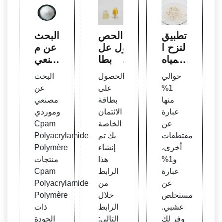
تطبيق
الحص
البحث
لنزح ا
ول عل
عن م
لمياه
ى بطا
صنعي
من م
قة الائ
Cpa
حوالي
الحصول
البحث
سحو
تمان ا
m Po
1%
على
عن
ق الر
لخاص
lyacr
منها
بطاقة
مصنعي
خام م
ة بك
ylam
عبارة
الائتمان
وموردي
ن تاي
من خ
ide P
عن
الخاصة
Cpam
تشو
لال ب
olym
مقتطفات
بك تم
Polyacrylamide
طاقة
ère
أخرى،
إنشاء
Polymère
الائتما
و1%
هذا
منتجات
ن
عبارة
الرابط
Cpam
عن
من
Polyacrylamide
مستخلص
خلال
Polymère
عشبي.
الرابط
ذات
وفر لك
التالي:
الجودة