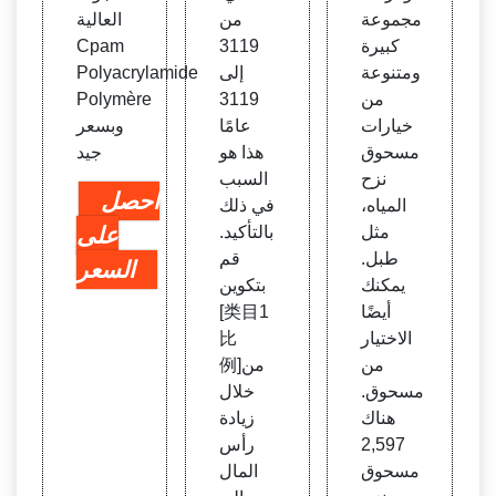
مجموعة
من
العالية
كبيرة
3119
Cpam
ومتنوعة
إلى
Polyacrylamide
من
3119
Polymère
خيارات
عامًا
وبسعر
مسحوق
هذا هو
جيد
نزح
السبب
احصل
المياه،
في ذلك
مثل
بالتأكيد.
على
طبل.
قم
السعر
يمكنك
بتكوين
أيضًا
[类⽬1
الاختيار
比
من
例]من
مسحوق.
خلال
هناك
زيادة
2,597
رأس
مسحوق
المال