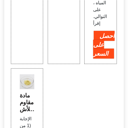
المياه ،
على
التوالي.
إقرأ
احصل
على
السعر
مادة
مقاوم
ة للأش
عة فو
الإجابة
ق الب
(1 من