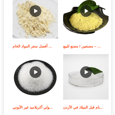
بوليمر بولي أكريلاميد قابل للذوبان في الزيت – مصنعين / مصنع للبيع
أفضل سعر المواد الخام apam/مسحوق بولي أكريلاميد أنيوني
جودة عالية من الموردين الندف بام قبل الميلاد في الأردن
استخدام وإشعار تطبيق بولي أكريلاميد غير الأيوني