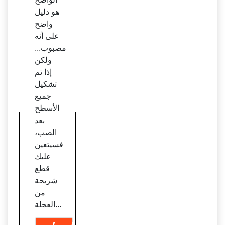
هو دليل
واضح
على أنه
مصبوب...
ولكن
إذا تم
تشكيل
جميع
الأسطح
بعد
الصب،
فسيتعين
عليك
قطع
شريحة
من
العجلة...