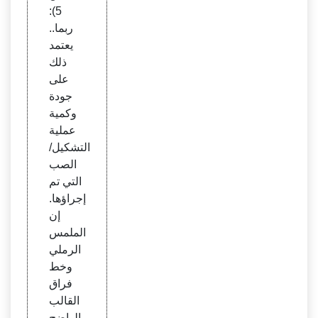
نفسج
5):
ية لمف
ربما..
تاح ال
يعتمد
غشاء
ذلك
الخار
على
جي
جودة
وكمية
عملية
التشكيل/
الصب
التي تم
إجراؤها.
إن
الملمس
الرملي
وخط
فراق
القالب
الواضح