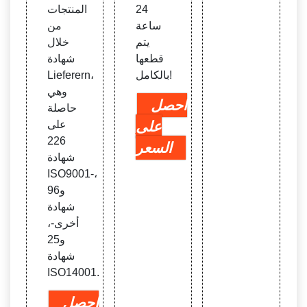
24
المنتجات
ساعة
من
يتم
خلال
قطعها
شهادة
بالكامل!
Lieferern،
وهي
احصل
حاصلة
على
على
226
السعر
شهادة
ISO9001-،
و96
شهادة
أخرى-،
و25
شهادة
ISO14001.
احصل