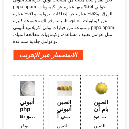
phpa apam. حوالي 64% منها عبارة عن كيماويات
الورق، و63% عبارة عن إضافات بترولية، و51% عبارة
عن كيماويات معالجة المياه. وفر لك مجموعة كبيرة
ومتنوعة من خيارات بولي أكريلاميد أنيوني phpa apam،
مثل عوامل تغليف مساعدة، وكيماويات معالجة المياه،
وعوامل جلدية مساعدة.
الاستفسار عبر الإنترنت
الصين
الصين
أنيوني
أبام أن
أنيوني
php
يوني ب
بولي أ
a، أنيو
ولي أ
كريلام
ني p
الصين
الصين
تتوفر