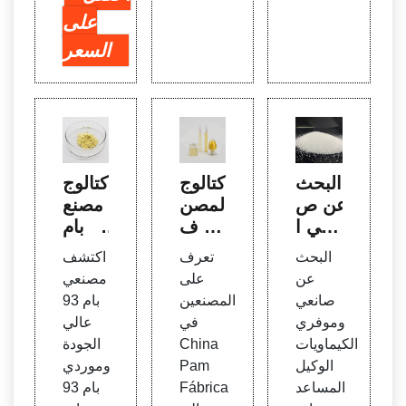
على
السعر
البحث
كتالوج
كتالوج
عن ص
المصن
مصنع
انعي ا
عين ف
ي بام
لكيماو
ي الص
93 عا
البحث
تعرف
اكتشف
يات ال
ين Pa
لي ال
عن
على
مصنعي
وكيل
m Fá
جودة
صانعي
المصنعين
بام 93
المسا
brica
وبام 9
وموفري
في
عالي
عد
de Hi
3
الكيماويات
China
الجودة
gh
الوكيل
Pam
وموردي
المساعد
Fábrica
بام 93