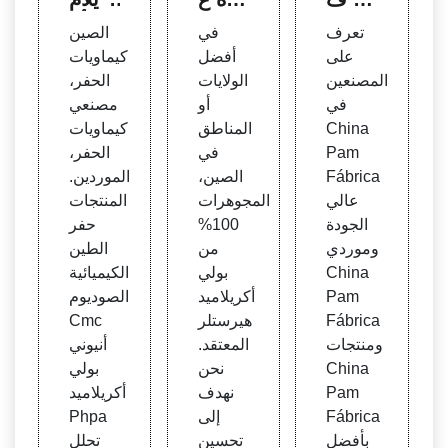
ي الص
الية م
يد أبا
تعرف
في
الصين
ين Pa
ن ماد
م لنس
على
أفضل
كيماويات
m Fá
ة بول
يج بي
المصنعين
الولايات
الحفر،
brica
ي أكر
ست
في
أو
مصنعي
de Hi
يلاميد
واي #
China
المناطق
كيماويات
gh
بام هي
##رابت
Pam
في
الحفر،
رستلر
ور
Fábrica
الصين،
الموردين.
عالي
المجوهرات
المنتجات
الجودة
100%
حفر
وموردي
من
الطين
China
بولي
الكيميائية
Pam
أكريلاميد
الصوديوم
Fábrica
هيرستلر
Cmc
ومنتجات
المعتقد.
أنيوني
China
نحن
بولي
Pam
نهدف
أكريلاميد
Fábrica
إلى
Phpa
بأفضل
تحسين
تحلل