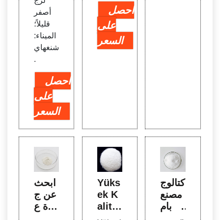
لزج
احصل
أصفر
على
قليلاً؛
الميناء:
السعر
شنغهاي
.
احصل
على
السعر
كتالوج
Yüks
ابحث
مصنع
ek K
عن ج
ي بام
alitel
ودة ع
93 عا
i Any
الية م