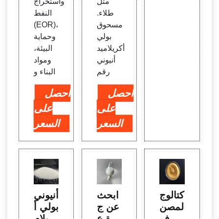
مثل
واستخراج
طلاء.
النفط
مسحوق
(EOR)،
بولي
وحماية
أكريلاميد
البيئة،
أنيوني
ومواد
رقم
البناء و
احصل
احصل
على
على
السعر
السعر
كتالوج
ابحث
أنيوني
المصن
عن ج
بولي أ
عين ف
ودة ع
كريلام