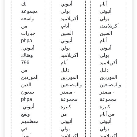
كريلام
يد أبا
hpa ا
أبام
أنيوني
لك
يد، ال
م بالج
لمورد
أنيوني
بولي
مجموعة
صين أ
ملة؟؟
ين وال
بولي
أكريلاميد
واسعة
بام أني
مصنع
أكريلاميد،
أبام،
من
وني ب
ين
الصين
الصين
خيارات
ولي أ
أبام
أنيوني
phpa
كريلام
أنيوني
بولي
أنيوني،
يد
بولي
أكريلاميد
وهناك
أكريلاميد
أبام
796
دليل
دليل
من
الموردين
الموردين
الموردين
والمصنعين
والمصنعين
الذين
- مصدر
- مصدر
يبيعون
مجموعة
مجموعة
phpa
كبيرة
كبيرة
أنيوني،
من أبام
من
ويقع
أنيوني
أنيوني
معظمهم
بولي
بولي
في
أكريلاميد
أكريلاميد
آسيا.