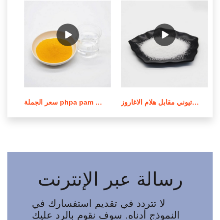
عملية صنع بولي أكريلاميد الكاتيوني مقابل هلام الاغاروز
سعر الجملة phpa pam بولي أكريلاميد في لبنان
رسالة عبر الإنترنت
لا تتردد في تقديم استفسارك في
النموذج أدناه. سوف نقوم بالرد عليك