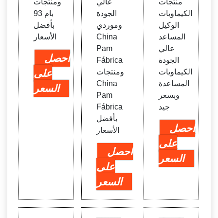
منتجات
عالي
ومنتجات
الكيماويات
الجودة
بام 93
الوكيل
وموردي
بأفضل
المساعد
China
الأسعار
عالي
Pam
احصل
الجودة
Fábrica
الكيماويات
ومنتجات
على
المساعدة
China
السعر
وبسعر
Pam
جيد
Fábrica
بأفضل
احصل
الأسعار
على
احصل
السعر
على
السعر