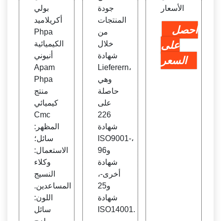
الأسعار
جودة
بولي
المنتجات
أكريلاميد
احصل
من
Phpa
على
خلال
الكيميائية
شهادة
أنيوني
السعر
Apam
Lieferern،
وهي
Phpa
حاصلة
منتج
على
كيميائي
Cmc
226
شهادة
المظهر:
ISO9001-،
سائل؛
و96
الاستعمال:
شهادة
وكلاء
أخرى-،
النسيج
و25
المساعدين.
شهادة
اللون:
ISO14001.
سائل