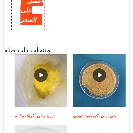
احصل
على
السعر
منتجات ذات صله
الشركة المصنعة للمواد الكيميائية لمعالجة مياه الصرف الصحي بولي أكريلاميد أنيوني
توريد بولي أكريلاميد/بام MSDS لمعالجة المياه في الصين