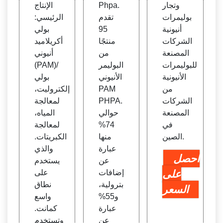
وتجار
Phpa.
الإنتاج
بوليمرات
تقدم
الرئيسي:
أنيونية
95
بولي
الشركات
منتجًا
أكريلاميد
المصنعة
من
أنيوني
للبوليمرات
البوليمر
(PAM)/
الأنيونية
الأنيوني
بولي
من
PAM
إلكتروليت،
الشركات
PHPA.
لمعالجة
المصنعة
حوالي
المياه،
في
74%
لمعالجة
الصين.
منها
الكبريتات.
عبارة
والذي
احصل
عن
يستخدم
على
إضافات
على
بترولية،
نطاق
السعر
و55%
واسع
عبارة
كمانت.
عن
وتستخدم