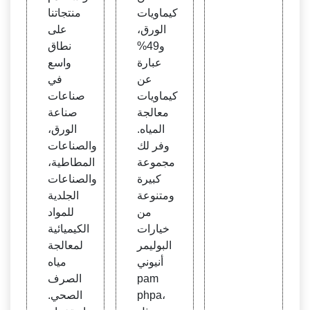
كيماويات
منتجاتنا
الورق،
على
و49%
نطاق
عبارة
واسع
عن
في
كيماويات
صناعات
معالجة
صناعة
المياه.
الورق،
وفر لك
والصناعات
مجموعة
المطاطية،
كبيرة
والصناعات
ومتنوعة
الجلدية
من
للمواد
خيارات
الكيميائية
البوليمر
لمعالجة
أنيوني
مياه
pam
الصرف
phpa،
الصحي.