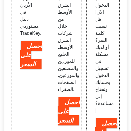
بية ال
الدخول
الشرق
الأردن
سعود
الآن!
الأوسط
في
ية ال
هل
من
دليل
شركا
نسيت
خلال
مستوردي
ت، ال
كلمة
شركات
TradeKey.
شركا
السر؟
الشرق
ت ف
احصل
أو لديك
الأوسط.
ي ال
مشكلة
الخليج
على
شرق
في
للموردين
السعر
الأوس
تسجيل
والمصنعين
ط
الدخول
والموزعين.
بحسابك
الصفحات
وتحتاج
الصفراء.
إلى
احصل
مساعدة؟
|
على
السعر
احصل