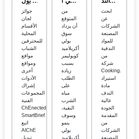
د الند
بولي أ
ج بول
ف، م
كريلام
ي أكر
ابحث
من
جوائز
وردو
يد كوب
يلاميد
عن
المتوقع
لجان
ن موا
وليمر
أحادي
الشركات
أن يزداد
الأقسام
د الند
في ال
التش
المصنعة
سوق
المحلية
ف لل
مغرب
تت &
للمواد
بولي
للمحترفين
طهي
-2027
بولي
الندفية
أكريلاميد
الشباب
| الم
| مست
(ن-أي
من
كوبوليمر
مواقع
صادر
قبل أب
زوبرو
شركة
بسبب
ومواقع
العالم
حاث ا
بيل أك
Cooking.
زيادة
أخرى
ية
لسوق
ريل أ
استيراد
الطلب
الأدوات
ميد)
مادة
على
إشراك
(PNI
الندف
مياه
المجموعات
PAM)
عالية
الشرب
الفنية
جسيم
الجودة
النقية،
ChEnected
ات نان
المقدمة
وسوف
SmartBrief
وية ت
من
ينمو
اتبع
ستخد
الشركات
بولي
AIChE
م مفا
المصنعة
أكريلاميد
تبديل