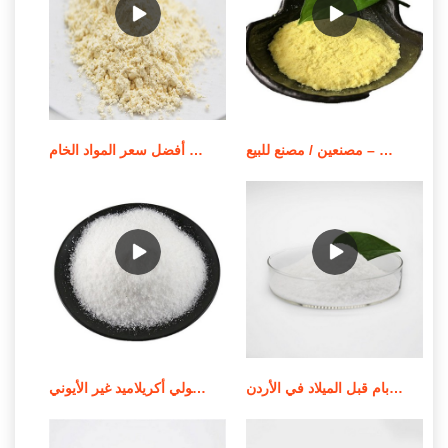
بوليمر بولي أكريلاميد قابل للذوبان في الزيت – مصنعين / مصنع للبيع
أفضل سعر المواد الخام apam/مسحوق بولي أكريلاميد أنيوني
جودة عالية من الموردين الندف بام قبل الميلاد في الأردن
استخدام وإشعار تطبيق بولي أكريلاميد غير الأيوني