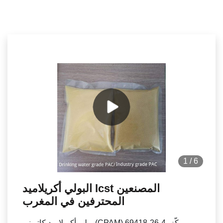
1
/
6
البولي أكريلاميد lcst المصنعين
المحترفين في المغرب
بولي أكريلاميد كاتيوني (CPAM) 69418-26-4، مركّز