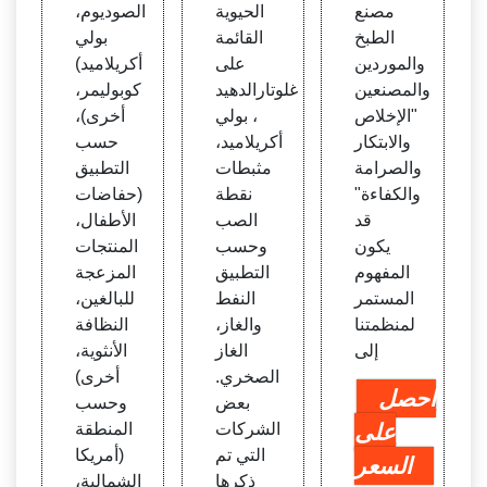
كسيلا
يت ال
مصنع
الحيوية
الصوديوم،
تد أب
صودي
الطبخ
القائمة
بولي
س، ال
وم، بو
والموردين
على
أكريلاميد)
مبيدا
لي أك
والمصنعين
غلوتارالدهيد
كوبوليمر،
ت الح
ريلامي
"الإخلاص
، بولي
أخرى)،
يوية ال
د كوبو
والابتكار
أكريلاميد،
حسب
قائمة
ليمر،
والصرامة
مثبطات
التطبيق
على ا
أخر
والكفاءة"
نقطة
(حفاضات
لغلوتا
ى)، ح
قد
الصب
الأطفال،
رالدهي
سب ا
يكون
وحسب
المنتجات
د، بول
لتطبي
المفهوم
التطبيق
المزعجة
ي أكر
ق (حف
المستمر
النفط
للبالغين،
يلامي
اضات
لمنظمتنا
والغاز،
النظافة
د، مثب
الأطفا
إلى
الغاز
الأنثوية،
طات
ل، البا
الصخري.
أخرى)
نقطة
لغين
احصل
بعض
وحسب
الصب
على
الشركات
المنطقة
التي تم
(أمريكا
السعر
ذكرها
الشمالية،