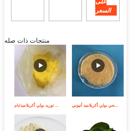
على
السعر
منتجات ذات صله
الشركة المصنعة للمواد الكيميائية لمعالجة مياه الصرف الصحي بولي أكريلاميد أنيوني
توريد بولي أكريلاميد/بام MSDS لمعالجة المياه في الصين