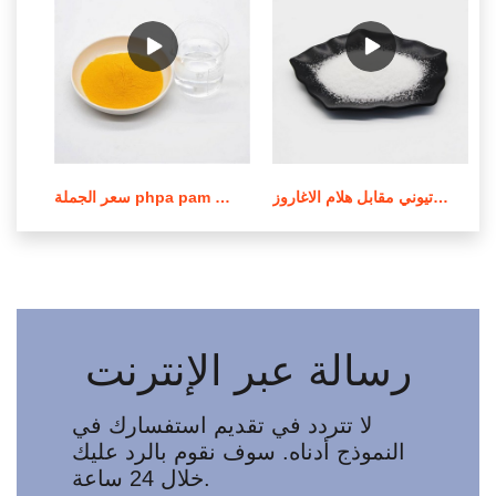
عملية صنع بولي أكريلاميد الكاتيوني مقابل هلام الاغاروز
سعر الجملة phpa pam بولي أكريلاميد في لبنان
رسالة عبر الإنترنت
لا تتردد في تقديم استفسارك في
النموذج أدناه. سوف نقوم بالرد عليك
خلال 24 ساعة.