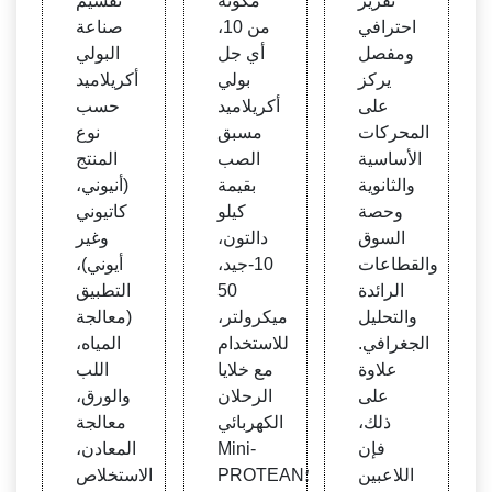
تقرير
مكونة
تقسيم
توقعا
من k
حصته
احترافي
من 10،
صناعة
ت الع
D™
واتجا
ومفصل
أي جل
البولي
المية
Mini-
هات ا
يركز
بولي
أكريلاميد
حتى
PRO
لأسعا
على
أكريلاميد
حسب
عام 2
TEA
ر وتق
المحركات
مسبق
نوع
028
N® T
رير ال
الأساسية
الصب
المنتج
GX
صناع
والثانوية
بقيمة
(أنيوني،
™، 1
ة العال
وحصة
كيلو
كاتيوني
0 بئر،
مية 2
السوق
دالتون،
وغير
50 مي
027 |
والقطاعات
10-جيد،
أيوني)،
كرولت
MRF
الرائدة
50
التطبيق
ر #45
R
والتحليل
ميكرولتر،
(معالجة
6903
الجغرافي.
للاستخدام
المياه،
4 | أب
علاوة
مع خلايا
اللب
حاث
على
الرحلان
والورق،
علوم
ذلك،
الكهربائي
معالجة
الحياة
فإن
Mini-
المعادن،
| Bio-
اللاعبين
PROTEAN؛
الاستخلاص
Rad