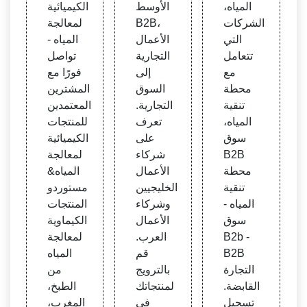
المياه،
الأوسط
الكيميائية
نقية ال
ية - م
جة ال
الشركات
B2B،
لمعالجة
مياه -
عالجة
مياه&
التي
الأعمال
المياه -
سوق
المياه
مشتر
تتعامل
التجارية
تواصل
B2B
- دليل
و المن
مع
إلى
فورًا مع
- الم
الأعما
تجات
محطة
السوق
المشترين
صنعو
ل الت
الكيمي
تنقية
التجارية.
المعتمدين
ن وال
جارية
ائية ل
المياه،
تعرف
للمنتجات
مصدر
في ال
معالج
سوق
على
الكيميائية
ون وا
شرق
ة المي
B2B
شركاء
لمعالجة
لمورد
الأوس
اه
محطة
الأعمال
المياه&
ين وال
ط B2
تنقية
الخليجيين
مستوردو
مستو
B - ال
المياه -
وشركاء
المنتجات
ردون
كوي
سوق
الأعمال
الكيماوية
ت، م
B2b -
العرب.
لمعالجة
وريتا
B2B
قم
المياه
نيا، ال
التجارة
بالترويج
من
مملك
القابضة.
لمنتجاتك
الطبخ،
ة العر
تسجيل
في
المغرب،