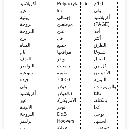
ي لله
olyac
أيوني
لهلام
Polyacrylamide
أكريلاميد
لام |
ryla
اللزو
بولي
Inc
غير
Engi
mide
جة نز
أكريلاميد
إجمالي
أيونية
neeri
| فان
ح المي
(PAGE)
موظفين
لزوجة
ng36
بوري
اه بول
أحد
اثنين
اللزوجة
0 - E
ن، A
يمر ال
أكثر
في
نزح
ngin
R | ال
ندف -
الطرق
جميع
المياه
eerin
منافس
شراء
شيوعًا
مواقعها
بام
g360
ون وا
بولي أ
لفصل
وتدر
الندف
- البح
لمالية
كريلام
كل من
مبيعات
البوليمر
ث اله
جهات
يد نوني
الأحماض
بقيمة
، نوعية
ندسي
الاتصا
ون ، ب
النووية
70000
جيدة
& كتال
ل - D
وليمر
والبروتينات،
دولار
بولي
وجات
un &
، بام ا
غالبًا
(بالدولار
أكريلاميد
المور
Brad
لندف
بالكتلة.
الأمريكي).
غير
دين ال
stree
كما
توفر
الأيونية
صناعي
t
يوحي
D&B
اللزوجة
ين
اسمها،
Hoovers
بوليمر
تستخدم
عملاء
نزح