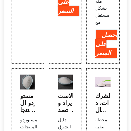
منه
على
بشكل
السعر
مستقل
مع
احصل
على
السعر
الشرك
الاست
مستو
ات، د
يراد و
ردو ال
ليل ال
التصد
منتجا
شركا
ير الع
ت الك
محطة
دليل
مستوردو
ت - م
روض
يماوية
تنقية
الشرق
المنتجات
حطة ت
التجار
لمعال