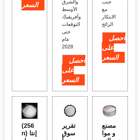
جنب
والشرق
السعر
مع
الأوسط
الابتكار
وأفريقيا)،
الرائج
التوقعات
حتى
احصل
عام
على
2028
السعر
احصل
على
السعر
مصنع
تقرير
(256
و موا
سوق
n) إنتا