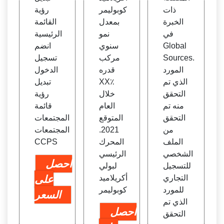
عل ألي
ذات
كوبوليمر
رؤية
اف كي
الخبرة
بمعدل
القائمة
متور
في
نمو
الرئيسية
مع ن
Global
سنوي
انضم
سبة
Sources.
مركب
تسجيل
عالية
المورد
قدره
الدخول
الذي تم
XX٪
تبديل
التحقق
خلال
رؤية
منه تم
العام
قائمة
التحقق
المتوقع
المجتمعات
من
2021.
المجتمعات
الملف
المحرك
CCPS
الشخصي
الرئيسي
احصل
للتسجيل
لبولي
التجاري
أكريلاميد
على
للمورد
كوبوليمر
السعر
الذي تم
احصل
التحقق