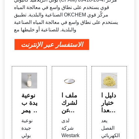
قوي يستخدم على نطاق واسع في معالجة المياه
الصناعية والبلدية. تطبيق OKCHEM مركّز قوي
يستخدم على نطاق واسع في معالجة المياه الصناعية
والبلدية. للصناعية أو خليطها مع
الاستفسار عبر الإنترنت
دليل ا
ملف ا
نوعية
ختيار
لشرك
جيدة ب
معدا
ة عن
وليمر
ت الف
شركة
بولي أ
يعد
لدى
نوعية
صل ال
West
كريلام
الفصل
شركة
جيدة
كهرب
ark P
يد غير
الكهربائي
Westark
بولي