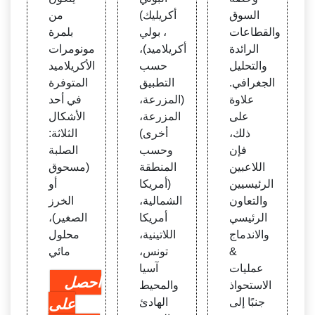
يك، بو
مستح
السوق
أكريليك)
من
لي أك
ضرا
والقطاعات
، بولي
بلمرة
ريلامي
ت الت
الرائدة
أكريلاميد)،
مونومرات
د)، ح
جميل
والتحليل
حسب
الأكريلاميد
سب ا
1
الجغرافي.
التطبيق
المتوفرة
لتطبي
علاوة
(المزرعة،
في أحد
ق (مز
على
المزرعة،
الأشكال
رعة،
ذلك،
أخرى)
الثلاثة:
مزرع
فإن
وحسب
الصلبة
ة، أخر
اللاعبين
المنطقة
(مسحوق
ى) وح
الرئيسيين
(أمريكا
أو
سب ا
والتعاون
الشمالية،
الخرز
لمنطق
الرئيسي
أمريكا
الصغير)،
ة (ش
والاندماج
اللاتينية،
محلول
مال
&
تونس،
مائي
عمليات
آسيا
احصل
الاستحواذ
والمحيط
جنبًا إلى
الهادئ
على