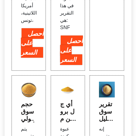
في هذا
أمريكا
التقرير
اللاتينية،
هي:
تونس،
SNF
احصل
احصل
على
على
السعر
السعر
تقرير
أي ج
حجم
سوق
ل برو
سوق
تحليل
تين م
البولي
الجليك
سبق
أكريلا
إنه
عبوة
يتم
ان | ال
الصب
ميد و