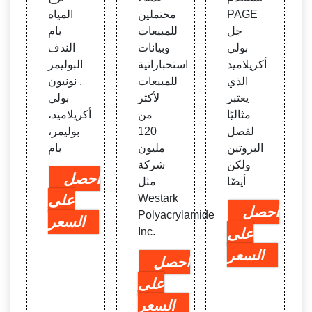
PAGE
محتملين
المياه
جل
للمبيعات
بام
بولي
وبيانات
الندف
أكريلاميد
استخباراتية
البوليمر
الذي
للمبيعات
, نونيون
يعتبر
لأكثر
بولي
مثاليًا
من
أكريلاميد،
لفصل
120
بوليمر،
البروتين
مليون
بام
ولكن
شركة
احصل
أيضًا
مثل
Westark
على
احصل
Polyacrylamide
السعر
على
Inc.
السعر
احصل
على
السعر