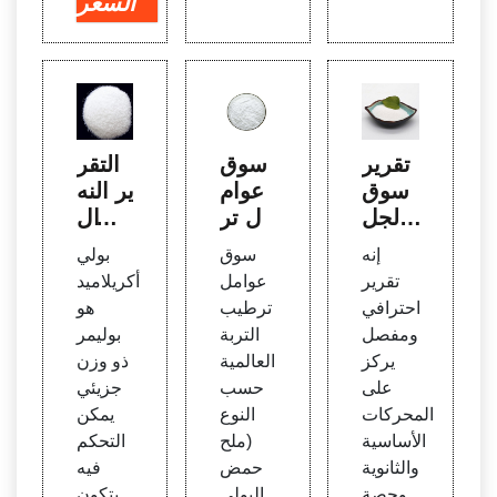
السعر
تقرير
سوق
التقر
سوق
عوام
ير النه
الجل
ل تر
ائي ال
المح
طيب
معدل
إنه
سوق
بولي
ب للم
التربة
حول ت
تقرير
عوامل
أكريلاميد
اء | الت
العالم
قييم
احترافي
ترطيب
هو
وقعا
ية ح
سلامة
ومفصل
التربة
بوليمر
ت الع
سب ا
بولي أ
يركز
العالمية
ذو وزن
المية
لنوع
كريلام
على
حسب
جزيئي
حتى
(ملح
يد وبق
المحركات
النوع
يمكن
عام 2
حمض
ايا الأك
الأساسية
(ملح
التحكم
028
البولي
ريلامي
والثانوية
حمض
فيه
أكريل
د في
وحصة
البولي
يتكون