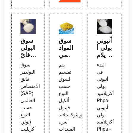
أنيوني
سوق
سوق
بولي أ
المواد
البولي
كريلام
الكيمي
مر فائ
يد Ph
ائية ال
ق الام
البدء
يتم
سوق
pa م
عالمي
تصا
في
تقسيم
البوليمر
صنعي
ة لحق
ص (S
أنيوني
السوق
فائق
الطبخ
ول الن
AP) ا
بولي
حسب
الامتصاص
والمو
فط ح
لعالم
أكريلاميد
النوع
(SAP)
ردين
سب ا
ي ح
Phpa
ألكيل
العالمي
والمص
لنوع
سب ا
أنيوني
فينول
حسب
نع -
(ألكيل
لنوع
بولي
وإيثوكسيلاتد
النوع
Oilba
فينول
(بولي
أكريلاميد
أبس،
(بولي
yer
وإيثو
أكريل
Phpa -
المبيدات
أكريليت