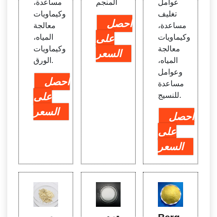
عوامل
المنجم
مساعدة،
تغليف
وكيماويات
احصل
مساعدة،
معالجة
وكيماويات
على
المياه،
معالجة
وكيماويات
السعر
المياه،
الورق.
وعوامل
احصل
مساعدة
للنسيج.
على
السعر
احصل
على
السعر