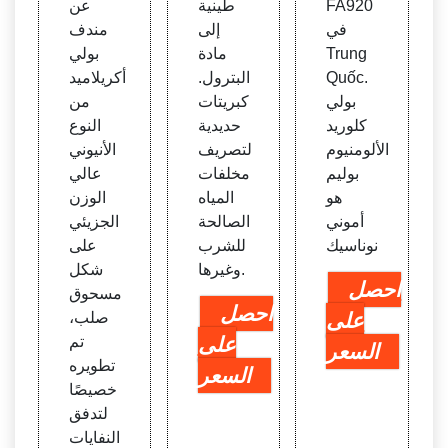
FA920
طينية
عن
في
إلى
مندف
Trung
مادة
بولي
Quốc.
البترول.
أكريلاميد
بولي
كبريتات
من
كلوريد
حديدية
النوع
الألومنيوم
لتصريف
الأنيوني
بوليم
مخلفات
عالي
هو
المياه
الوزن
أموني
الصالحة
الجزيئي
نوناسيك
للشرب
على
وغيرها.
شكل
احصل
مسحوق
احصل
على
صلب،
على
تم
السعر
تطويره
السعر
خصيصًا
لتدفق
النفايات