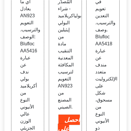
في
المُصدِّر
أي ما
تعويم
- شراء
يعادل
التعدين
بولياكريلاميد
AN923
والترسيب.
البولي
التعويم
وصف.
إيثيلين
والترسيب.
Blufloc
من
الوصف:
AA5418
مادة
Blufloc
عبارة
التنقيب
AA5416
عن
المعدنية
عبارة
مندف
المكافئة
عن
متعدد
لترسيب
ندف
الإلكتروليت
التعويم
بولي
على
AN923
أكريلاميد
شكل
من
من
مسحوق،
المصنع
النوع
من
الصيني.
الأنيوني
النوع
عالي
احصل
الأنيوني
الوزن
ذو
على
الجزيئي