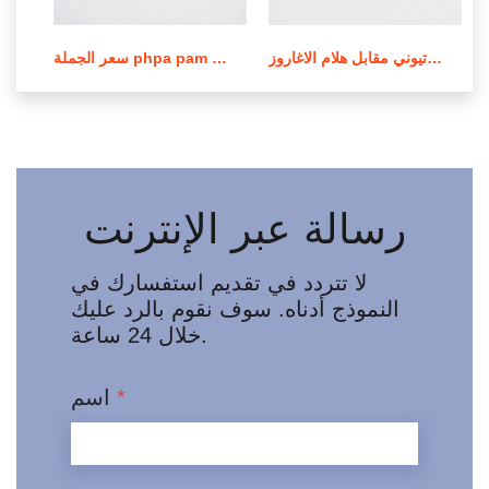
عملية صنع بولي أكريلاميد الكاتيوني مقابل هلام الاغاروز
سعر الجملة phpa pam بولي أكريلاميد في لبنان
رسالة عبر الإنترنت
لا تتردد في تقديم استفسارك في
النموذج أدناه. سوف نقوم بالرد عليك
خلال 24 ساعة.
*
اسم