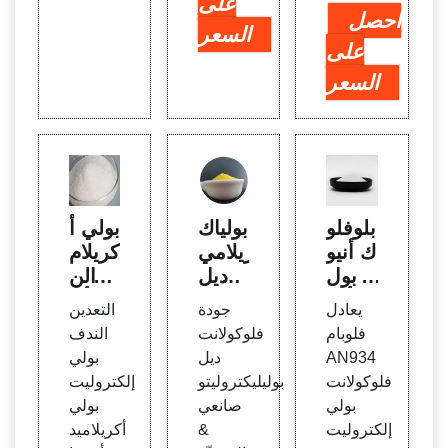
على
احصل
السعر
على
السعر
بلوفلو
بولياك
بولي أ
ك أنيو
ريلامي
كريلام
ني بول
دا ديل
يد الن
ي أكر
بوليك
دف أن
يعادل
جودة
التعدين
يلاميد
ترولي
يوني
فلوبام
فلوكولانت
الندف
يستخ
تو دي
كيماوي
AN934
ديل
بولي
دم كم
ل فلو
ات الت
فلوكولانت
بوليليكتروليتو
إلكتروليت
ندد لل
كولان
عدين
بولي
صانعي
بولي
تعدين
ت دي
أنيوني
إلكتروليت
&
أكريلاميد
لا