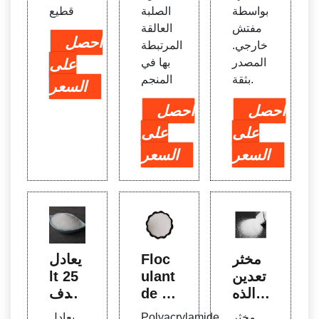
بواسطة
الصلبة
قطيع
مفتش
العالقة
احصل
خارجي.
المرتبطة
المصدر
بها في
على
بثقة.
المنجم
السعر
احصل
احصل
على
على
السعر
السعر
مخثر
Floc
يعادل
تعدين
ulant
lt 25
الذه
de p
مندف
ب / ال
olyac
التعوي
مخثر
Polyacrylamide
يعادل