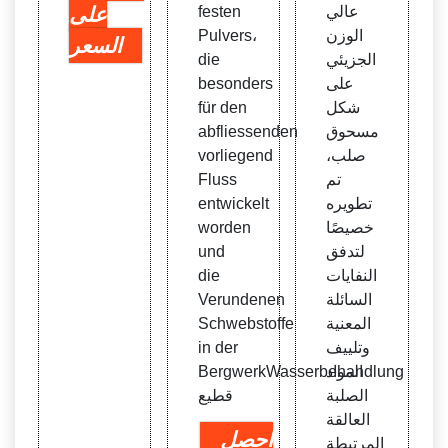
عالي
festen
على
الوزن
Pulvers،
السعر
الجزيئي
die
على
besonders
شكل
für den
مسحوق
abfliessenden
صلب،
vorliegend
تم
Fluss
تطويره
entwickelt
خصيصًا
worden
لتدفق
und
النفايات
die
السائلة
Verundenen
المعنية
Schwebstoffe
وتلييف
in der
المواد
BergwerkWasserbehandlung
الصلبة
قطيع
العالقة
احصل
المرتبطة