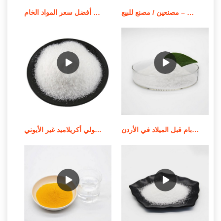
بوليمر بولي أكريلاميد قابل للذوبان في الزيت – مصنعين / مصنع للبيع
أفضل سعر المواد الخام apam/مسحوق بولي أكريلاميد أنيوني
جودة عالية من الموردين الندف بام قبل الميلاد في الأردن
استخدام وإشعار تطبيق بولي أكريلاميد غير الأيوني