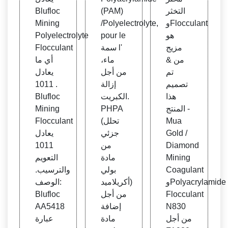
ماس
ryla
م الأني
التخثر
(PAM)
Blufloc
وبولي
mide
وني b
وFlocculant
/Polyelectrolyte,
Mining
أكريلا
d'éq
luflo
هو
pour le
Polyelectrolyte
ميد
uival
c
مزيج
سمة l'
Flocculant
ent d
من &
ماء،
أي ما
e Pra
تم
من أجل
يعادل
estol
تصميم
إزالة
1011 .
2540
هذا
الكبريت.
Blufloc
المنتج -
PHPA
Mining
Mua
(تحلل
Flocculant
Gold /
جزئي
يعادل
Diamond
من
1011
Mining
مادة
التعويم
Coagulant
بولي
والترسيب.
وPolyacrylamide
أكريلاميد)
الوصف:
Flocculant
من أجل
Blufloc
N830
إضافة
AA5418
من أجل
مادة
عبارة