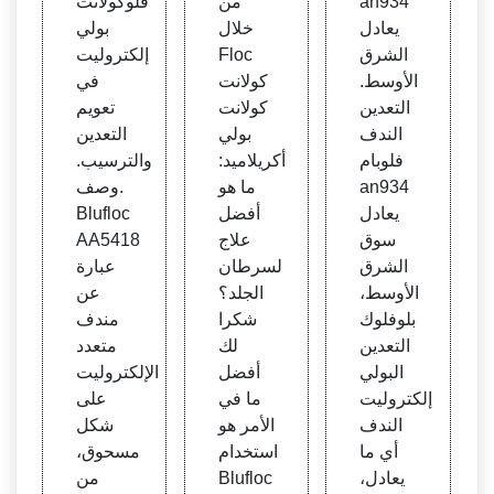
an934
من
فلوكولانت
ين
Floc
ندد لل
يعادل
خلال
بولي
cula
تعدين
الشرق
Floc
إلكتروليت
nt
الأوسط.
كولانت
في
التعدين
كولانت
تعويم
الندف
بولي
التعدين
فلوبام
أكريلاميد:
والترسيب.
an934
ما هو
وصف.
يعادل
أفضل
Blufloc
سوق
علاج
AA5418
الشرق
لسرطان
عبارة
الأوسط،
الجلد؟
عن
بلوفلوك
شكرا
مندف
التعدين
لك
متعدد
البولي
أفضل
الإلكتروليت
إلكتروليت
ما في
على
الندف
الأمر هو
شكل
أي ما
استخدام
مسحوق،
يعادل،
Blufloc
من