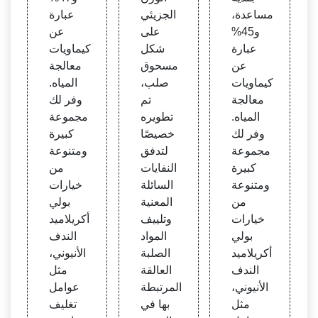
مساعدة،
الجزيئي
عبارة
و45%
على
عن
عبارة
شكل
كيماويات
عن
مسحوق
معالجة
كيماويات
صلب،
المياه.
معالجة
تم
وفر لك
المياه.
تطويره
مجموعة
وفر لك
خصيصًا
كبيرة
مجموعة
لتدفق
ومتنوعة
كبيرة
النفايات
من
ومتنوعة
السائلة
خيارات
من
المعنية
بولي
خيارات
وتلييف
أكريلاميد
بولي
المواد
الندف
أكريلاميد
الصلبة
الأنيوني،
الندف
العالقة
مثل
الأنيوني،
المرتبطة
عوامل
مثل
بها في
تغليف