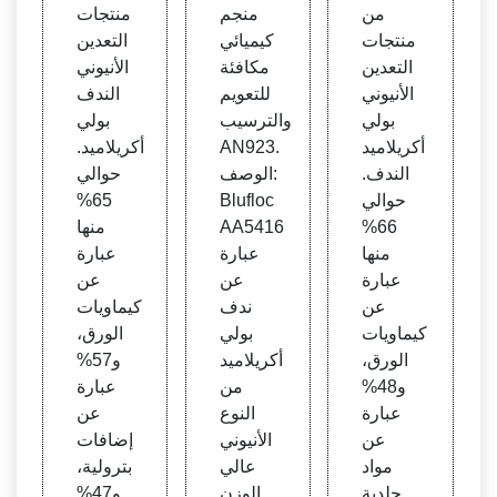
لتعدي
عدين
من
منجم
منتجات
ن الأني
الأنيو
منتجات
كيميائي
التعدين
وني
ني
التعدين
مكافئة
الأنيوني
الأنيوني
للتعويم
الندف
بولي
والترسيب
بولي
أكريلاميد
AN923.
أكريلاميد.
الندف.
الوصف:
حوالي
حوالي
Blufloc
65%
66%
AA5416
منها
منها
عبارة
عبارة
عبارة
عن
عن
عن
ندف
كيماويات
كيماويات
بولي
الورق،
الورق،
أكريلاميد
و57%
و48%
من
عبارة
عبارة
النوع
عن
عن
الأنيوني
إضافات
مواد
عالي
بترولية،
جلدية
الوزن
و47%