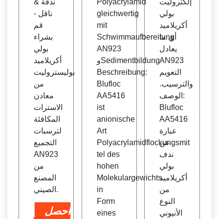
إلكتروليت
Polyacrylamid
ندفة &
عدين
ktrol
بولي
gleichwertig
ناقل -
أنيوني
yt-Po
أكريلاميد
mit
قم
lyacr
أي ما
Schwimmaufbereitung
بشراء
ylam
يعادل
AN923
بولي
id
AN923
وSedimentbildung
أكريلاميد
التعويم
Beschreibung:
بوليستروليت
والترسيب.
Blufloc
من
الوصف:
AA5416
معادن
Blufloc
ist
الاسترات
AA5416
anionische
المكافئة
عبارة
Art
لترسبات
عن
Polyacrylamidflockungsmit
التجميع
ندف
tel des
AN923
بولي
hohen
من
أكريلاميد
Molekulargewichts
المصنع
من
in
الصيني.
النوع
Form
احصل
الأنيوني
eines