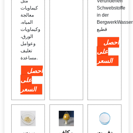
Verundenen
مثل
Schwebstoffe
كيماويات
in der
معالجة
BergwerkWasser
المياه،
قطيع
وكيماويات
الورق،
احصل
وعوامل
على
تغليف
مساعدة.
السعر
احصل
على
السعر
ندف ت
مكاف
بريس