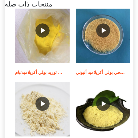
منتجات ذات صله
الشركة المصنعة للمواد الكيميائية لمعالجة مياه الصرف الصحي بولي أكريلاميد أنيوني
توريد بولي أكريلاميد/بام MSDS لمعالجة المياه في الصين