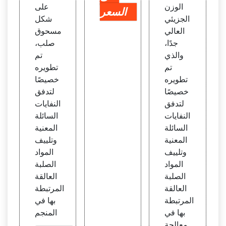
الوزن
على
السعر
الجزيئي
شكل
العالي
مسحوق
جدًا،
صلب،
والذي
تم
تم
تطويره
تطويره
خصيصًا
خصيصًا
لتدفق
لتدفق
النفايات
النفايات
السائلة
السائلة
المعنية
المعنية
وتلييف
وتلييف
المواد
المواد
الصلبة
الصلبة
العالقة
العالقة
المرتبطة
المرتبطة
بها في
بها في
المنجم
معالجة