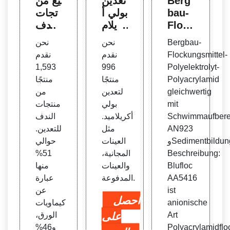
Berg
تعدين
بيع من
bau-
بولي أ
تجات
Floc
كريلام
الندف
kung
يد، مو
بالجمل
Bergbau-
نحن
نحن
smitt
ردو تع
ة ومو
Flockungsmittel-
نقدم
نقدم
el-Po
دين ب
ردي
1,593
996
Polyelektrolyt-
lyele
ولي أ
منتجا
Polyacrylamid
منتجًا
منتجًا
ktrol
كريلام
ت الن
gleichwertig
لتعدين
من
yt-Po
يد
دف
mit
بولي
منتجات
lyacr
Schwimmaufbere
أكريلاميد.
الندف
ylam
AN923
مثل
للتعدين.
id
وSedimentbildung
العينات
حوالي
Beschreibung:
المجانية،
51%
Blufloc
والعينات
منها
AA5416
المدفوعة.
عبارة
ist
عن
احصل
anionische
كيماويات
Art
على
الورق،
Polyacrylamidflo
و46%