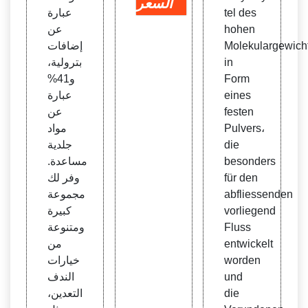
السعر
tel des
عبارة
hohen
عن
Molekulargewich
إضافات
in
بترولية،
Form
و41%
eines
عبارة
festen
عن
Pulvers،
مواد
die
جلدية
besonders
مساعدة.
für den
وفر لك
abfliessenden
مجموعة
vorliegend
كبيرة
Fluss
ومتنوعة
entwickelt
من
worden
خيارات
und
الندف
die
التعدين،