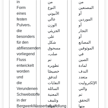
من
من
in
المصنعين
النوع
Form
أو
الأنيوني
eines
الموردين
عالي
festen
أو
الوزن
Pulvers،
التجار
الجزيئي
die
أو
على
besonders
المصانع
شكل
für den
الموثوقين
مسحوق
abfliessenden
في
صلب،
vorliegend
الصين
تم
Fluss
لمادة
تطويره
entwickelt
الندف
خصيصًا
worden
متعدد
لتدفق
und
الإلكتروليت
النفايات
die
والتي
السائلة
Verundenen
تم
المعنية
Schwebstoffe
التحقق
وتلييف
in der
منها
المواد
BergwerkWasserbehandlung