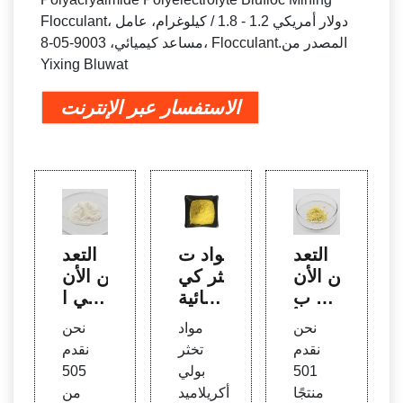
Flocculant، دولار أمريكي 1.2 - 1.8 / كيلوغرام، عامل
مساعد كيميائي، 9003-05-8، Flocculant.المصدر من
Yixing Bluwat
الاستفسار عبر الإنترنت
التعد
مواد ت
التعد
ين الأن
خثر كي
ين الأن
يوني ب
ميائية
يوني ا
ولي أ
وبولي
لندف
نحن
مواد
نحن
كريلام
أكريلا
بولي أ
نقدم
تخثر
نقدم
يد الن
ميد من
كريلام
501
بولي
505
دف، ا
دف
يد، الت
منتجًا
أكريلاميد
من