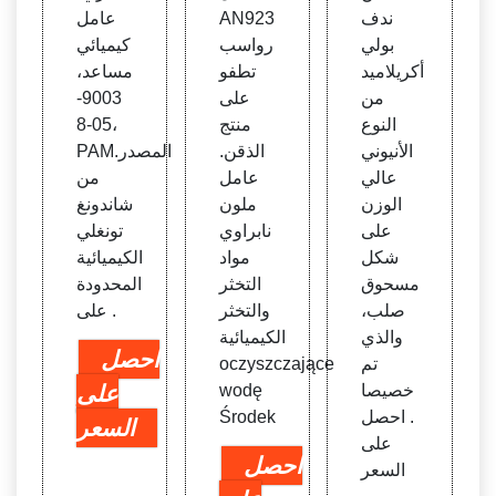
ندف
AN923
عامل
بولي
رواسب
كيميائي
أكريلاميد
تطفو
مساعد،
من
على
9003-
النوع
منتج
05-8،
الأنيوني
الذقن.
PAM.المصدر
عالي
عامل
من
الوزن
ملون
شاندونغ
على
نابراوي
تونغلي
شكل
مواد
الكيميائية
مسحوق
التخثر
المحدودة
صلب،
والتخثر
على .
والذي
الكيميائية
احصل
تم
oczyszczające
خصيصا
wodę
على
. احصل
Środek
السعر
على
احصل
السعر