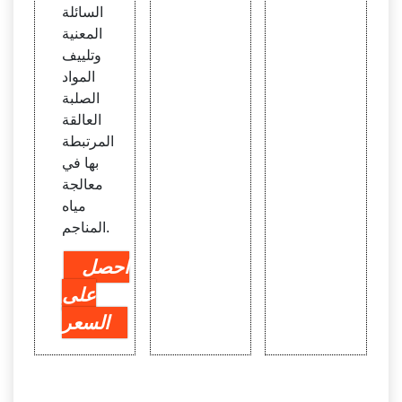
السائلة
المعنية
وتلييف
المواد
الصلبة
العالقة
المرتبطة
بها في
معالجة
مياه
المناجم.
احصل
على
السعر