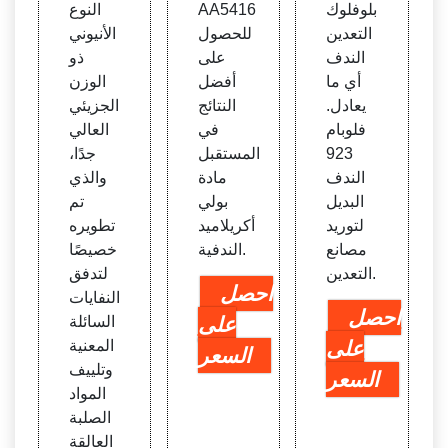
بلوفلوك
AA5416
النوع
التعدين
للحصول
الأنيوني
الندف
على
ذو
أي ما
أفضل
الوزن
يعادل.
النتائج
الجزيئي
فلوبام
في
العالي
923
المستقبل
جدًا،
الندف
مادة
والذي
البديل
بولي
تم
لتوريد
أكريلاميد
تطويره
مصانع
الندفية.
خصيصًا
التعدين.
لتدفق
احصل
النفايات
احصل
على
السائلة
على
المعنية
السعر
وتلييف
السعر
المواد
الصلبة
العالقة