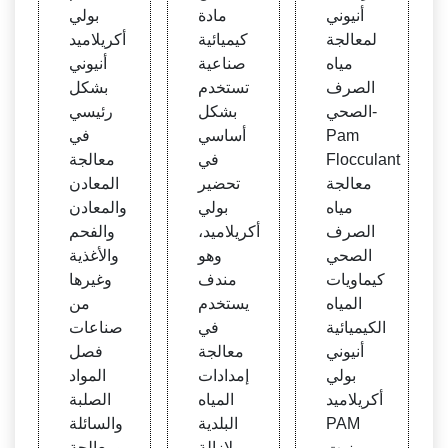
Scie
جة ال
أنيوني
مادة
بولي
nceD
معادن
لمعالجة
كيميائية
أكريلاميد
irect
بوليمر
مياه
صناعية
أنيوني
أنيوني
الصرف
تستخدم
بشكل
الصحي-
بشكل
رئيسي
Pam
أساسي
في
Flocculant
في
معالجة
معالجة
تحضير
المعادن
مياه
بولي
والمعادن
الصرف
أكريلاميد،
والفحم
الصحي
وهو
والأغذية
كيماويات
مندف
وغيرها
المياه
يستخدم
من
الكيميائية
في
صناعات
أنيوني
معالجة
فصل
بولي
إمدادات
المواد
أكريلاميد
المياه
الصلبة
PAM
البلدية
والسائلة
زيت
ولإزالة
ومعالجة