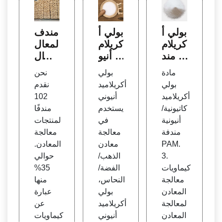
بولي أ
بولي أ
مندف
كريلام
كريلام
لمعال
يد مند
يد أنيو
جة ال
ف لم
ني لم
معاد
مادة
بولي
نحن
عالجة
عالجة
ن، من
بولي
أكريلاميد
نقدم
المعاد
المعاد
دف لل
أكريلاميد
أنيوني
102
ن
ن | ش
معادن
كاتيونية/
يستخدم
مندفًا
راء الن
أنيونية
في
لمنتجات
فايات
مندفة
معالجة
معالجة
PAM.
معادن
المعادن.
3.
الذهب/
حوالي
كيماويات
الفضة/
35%
معالجة
النحاس،
منها
المعادن
بولي
عبارة
لمعالجة
أكريلاميد
عن
المعادن
أنيوني
كيماويات