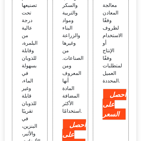
معالجة
والسكر
تصنيعها
المعادن
والتربية
تحت
وفقًا
ومواد
درجة
لظروف
البناء
عالية
الاستخدام
والزراعة
من
أو
وغيرها
البلمرة،
الإنتاج
من
وقابلة
وفقًا
الصناعات.
للذوبان
لمتطلبات
ومن
بسهولة
العميل
المعروف
في
المحددة.
أنها
الماء،
المادة
وغير
احصل
المضافة
قابلة
على
الأكثر
للذوبان
استخدامًا.
تقريبًا
السعر
في
احصل
البنزين،
على
والأثير،