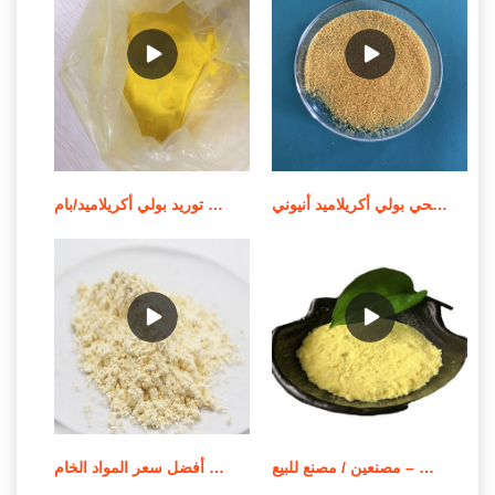
الشركة المصنعة للمواد الكيميائية لمعالجة مياه الصرف الصحي بولي أكريلاميد أنيوني
توريد بولي أكريلاميد/بام MSDS لمعالجة المياه في الصين
بوليمر بولي أكريلاميد قابل للذوبان في الزيت – مصنعين / مصنع للبيع
أفضل سعر المواد الخام apam/مسحوق بولي أكريلاميد أنيوني