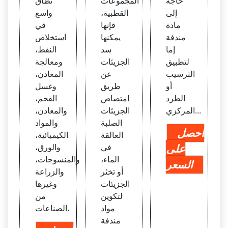
حاجة
المجموعات
نطاق
إلى
القطبية،
واسع
مادة
فإنها
في
مندفة
يمكنها
استخلاص
إما
سد
النفط،
لتطبيق
الجزيئات
ومعالجة
الترسيب
عن
المعادن،
أو
طريق
وغسل
الطرد
امتصاص
الفحم،
المركزي...
الجزيئات
والمعادن،
الصلبة
والمواد
احصل
العالقة
الكيميائية،
على
في
والورق،
الماء،
والمنسوجات،
السعر
أو تخثر
والزراعة
الجزيئات
وغيرها
لتكوين
من
مواد
الصناعات.
مندفة