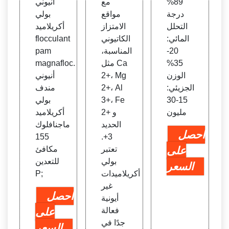
89%
مع
أنيوني
درجة
مواقع
بولي
التحلل
الامتزاز
أكريلاميد
المائي:
الكاتيوني
flocculant
20-
المناسبة،
pam
35%
مثل Ca
magnafloc.
الوزن
2+، Mg
أنيوني
الجزيئي:
2+، Al
مندف
15-30
3+، Fe
بولي
مليون
2+ و
أكريلاميد
الحديد
ماجنافلوك
احصل
155
3+.
على
تعتبر
مكافئ
بولي
للتعدين
السعر
أكريلاميدات
P;
غير
احصل
أيونية
فعالة
على
جدًا في
السعر