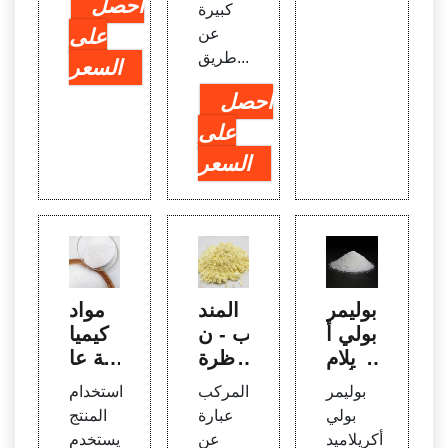
احصل
كبيرة
عن
على
طريق...
السعر
احصل
على
السعر
بوليمر
المند
مواد
بولي أ
ب - ن
كيميا
كريلام
ظرة
ئية عا
يد أنيو
عامة
لية ال
بوليمر
المركب
استخدام
ني لل
| موض
جودة
بولي
عبارة
المنتج
معادن
وعات
لمعال
أكريلاميد
عن
يستخدم