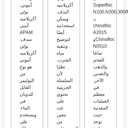
د، وال
ن وال
Che
Superfloc
أكريلاميد
أنيوني.
مورد
موردي
mica
N100,N300,300
الندف.
بولي
للبول
ن
l Pla
بـ
ويمكن
أكريلاميد
ي أكر
nt-P
chinafloc
استخدامه
أنيني
يلاميد
AM
A2015
أيضًا
APAM
وChinafloc
لتوضيح
مندف.
N0510
وتنقية
بولي
تمامًا
مياه
أكريلاميد
للفحم
الشرب.
أنيوني
والذهب
نظرًا
هو نوع
والتعدين
لأن
من
الآخر.
السلسلة
البوليمر
في
الجزيئية
القابل
معظم
تحتوي
للذوبان
العمليات
على
في
المعدنية
عدد
الماء.
حيث
معين
ويستخدم
توجد
من
على