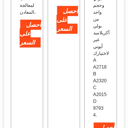
وحجم
لمعالجة
احصل
واحد
المعادن،
من
على
احصل
بولي
السعر
أكريلاميد
على
غير
السعر
أيوني
لاختيارك
A
A2718
B
A2320
C
A2015
D
9793
4.
احصل