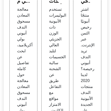
رخي
يدات
في م
ص الث
أنيونية
عالجة
اشترِ
تستخدم
معالجة
من لل
وغير أ
المعاد
منتجًا
البوليمرات
المعادن
بيع - أ
يونية
ن
أنيونيًا
الأنيونية
مسحوق
فضل
رخيص
ذات
الندف
أنيوني
الثمن
الوزن
أنيوني
لعام 2
عبر
الجزيئي
بولي
020
الإنترنت.
العالي
أكريلاميد،
تريد
لتلبد
ابحث
الندف
الجسيمات
عن
أنيوني
سالبة
تفاصيل
رخيصة؟
الشحنة
كاملة
لدينا
عن
حول
2020
طريق
معالجة
منتجات
التفاعل
المعادن
الندف
مع
مسحوق
الأنيونية
مواقع
الندف
الجديدة
الامتزاز
أنيوني
على
الكاتيوني
بولي