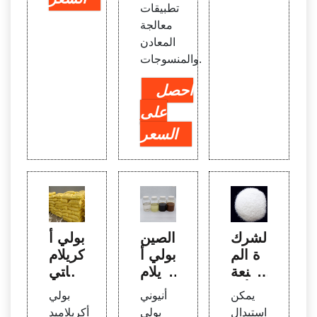
تطبيقات
معالجة
المعادن
والمنسوجات.
احصل
على
السعر
الشرك
الصين
بولي أ
ة الم
بولي أ
كريلام
صنعة
كريلام
يد كاتي
للأكر
يد الم
وني -
يمكن
أنيوني
بولي
يلامي
صنعي
Xinqi
استبدال
بولي
أكريلاميد