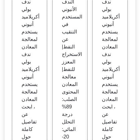
ندف
الندف
ندف
معالج
دم ف
معالج
بولي
الأنيوني
بولي
ة المع
ي الت
ة المع
أكريلاميد
المستخدم
أكريلاميد
ادن
نقيب
ادن
أنيوني
في
أنيوني
عن الن
يستخدم
التنقيب
يستخدم
فط|ا
لمعالجة
عن
لمعالجة
لاستخ
المعادن
النفط|
المعادن
راج ال
ندف
الاستخراج
ندف
معزز
بولي
المعزز
بولي
للنفط
أكريلاميد
للنفط|
أكريلاميد
|المعا
أنيوني
معالجة
أنيوني
دن
يستخدم
المعادن
يستخدم
لمعالجة
المحتوى
لمعالجة
المعادن
الصلب:
المعادن
، ابحث
89%
، ابحث
عن
درجة
عن
تفاصيل
التحلل
تفاصيل
كاملة
المائي:
كاملة
حول
20-
حول