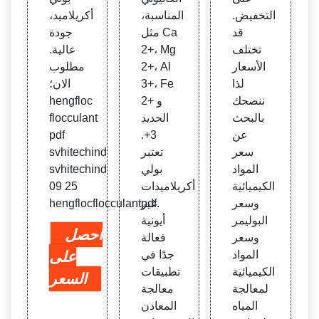
التخفيض.
المناسبة،
أكريلاميد،
قد
مثل Ca
جودة
تختلف
2+، Mg
عالية.
الأسعار
2+، Al
مطلوب
لذا
3+، Fe
الان؛
ننصحك
2+ و
hengfloc
بالبحث
الحديد
flocculant
عن
3+.
pdf
سعر
تعتبر
svhitechind
المواد
بولي
svhitechind
الكيميائية
أكريلاميدات
09 25
وسعر
غير
hengflocflocculantpdf.
البوليمر
أيونية
احصل
وسعر
فعالة
المواد
جدًا في
على
الكيميائية
تطبيقات
السعر
لمعالجة
معالجة
المياه
المعادن