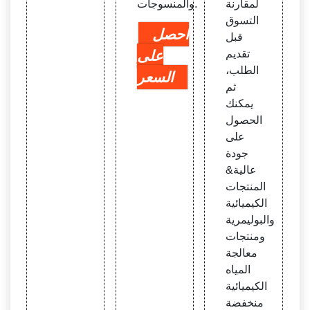
لمقارنة
والمنسوجات.
التسوق
احصل
قبل
تقديم
على
الطلب،
السعر
ثم
يمكنك
الحصول
على
جودة
عالية&
المنتجات
الكيميائية
والبوليمرية
ومنتجات
معالجة
المياه
الكيميائية
منخفضة