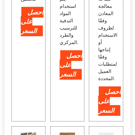
معالجة
استخدام
احصل
المعادن
المواد
وفقًا
الندفية
على
لظروف
للترسيب
السعر
الاستخدام
والطرد
أو
المركزي.
إنتاجها
احصل
وفقًا
لمتطلبات
على
العميل
السعر
المحددة.
احصل
على
السعر