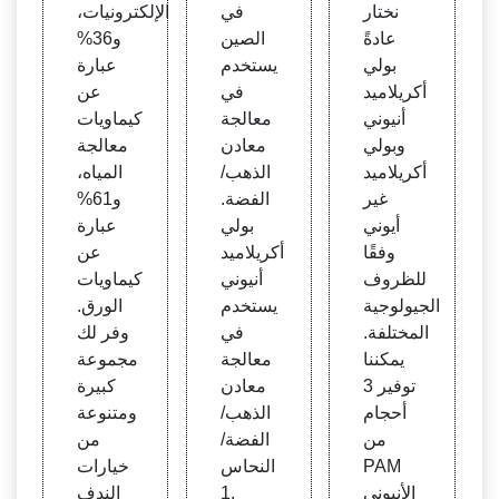
نختار
في
الإلكترونيات،
عادةً
الصين
و36%
بولي
يستخدم
عبارة
أكريلاميد
في
عن
أنيوني
معالجة
كيماويات
وبولي
معادن
معالجة
أكريلاميد
الذهب/
المياه،
غير
الفضة.
و61%
أيوني
بولي
عبارة
وفقًا
أكريلاميد
عن
للظروف
أنيوني
كيماويات
الجيولوجية
يستخدم
الورق.
المختلفة.
في
وفر لك
يمكننا
معالجة
مجموعة
توفير 3
معادن
كبيرة
أحجام
الذهب/
ومتنوعة
من
الفضة/
من
PAM
النحاس
خيارات
الأنيوني
1.
الندف