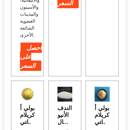
والأليفاتية،
السعر
والأسيتون
والمذيبات
العضوية
الشائعة
الأخرى.
احصل
على
السعر
بولي أ
الندف
بولي أ
كريلام
الأنيو
كريلام
يد كاتي
ني ال
يد كاتي
وني ل
مستخ
وني ل