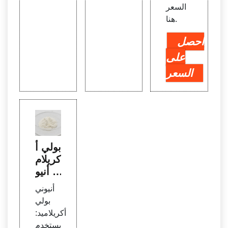
السعر
هنا.
احصل
على
السعر
بولي أ
كريلام
يد أنيو
ني ف
أنيوني
ي مط
بولي
حنة ال
أكريلاميد:
سكر ل
يستخدم