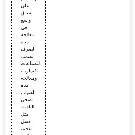
لنفايا
على
ت الع
نطاق
راقية
واسع
في
معالجة
مياه
الصرف
الصحي
للصناعات
الكيماوية،
ومعالجة
مياه
الصرف
الصحي
البلدية،
مثل
غسل
الفحم،