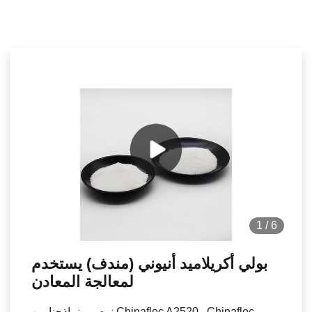
1
/
6
بولي أكريلاميد أنيوني (مندف) يستخدم
لمعالجة المعادن
نوصي بنماذجنا من Chinafloc A2520 وChinafloc