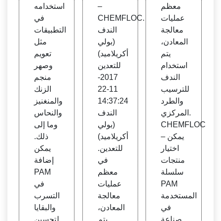
عادن
معظم
–
استخدامه
عمليات
CHEMFLOC.
في
معالجة
الندف
التطبيقات
المعادن،
(بولي
مثل
يتم
أكريلاميد)
تعويم
استخدام
للتعدين
وصهر
الندف
2017-
منجم
للترسيب
11-22
الزنك
والطرد
14:37:24
والمنغنيز
المركزي.
الندف
والنحاس
CHEMFLOC
(بولي
وما إلى
– يمكن
أكريلاميد)
ذلك.
اختيار
للتعدين.
يمكن
منتجات
في
إضافة
سلسلة
معظم
PAM
PAM
عمليات
في
المستخدمة
معالجة
التسرب
في
المعادن،
والبقايا
صناعة
يتم
لتحسين