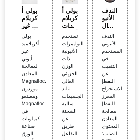
الندف
بولي أ
بولي أ
الأنيو
كريلام
كريلام
ني ال
يدات
يد غير
مستخ
أنيونية
أيوني
الندف
تستخدم
بولي
دم ف
وغير أ
لمعال
الأنيوني
البوليمرات
أكريلاميد
ي الت
يونية
جة ال
المستخدم
الأنيونية
غير
نقيب
معادن
في
ذات
أيوني
عن الن
التنقيب
الوزن
لمعالجة
فط|ا
عن
الجزيئي
المعادن-
لاستخ
النفط|
العالي
Magnafloc،
راج ال
الاستخراج
لتلبد
موردون
معزز
المعزز
الجسيمات
ومصنعو
للنفط
للنفط|
سالبة
Magnafloc
|المعا
معالجة
الشحنة
في
دن
المعادن
عن
كيماويات
المحتوى
طريق
صناعة
الصلب:
التفاعل
الورق