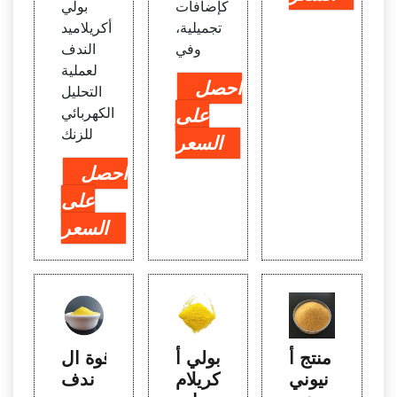
كإضافات
بولي
تجميلية،
أكريلاميد
وفي
الندف
لعملية
احصل
التحليل
على
الكهربائي
للزنك
السعر
احصل
على
السعر
منتج أ
بولي أ
قوة ال
نيوني
كريلام
ندف