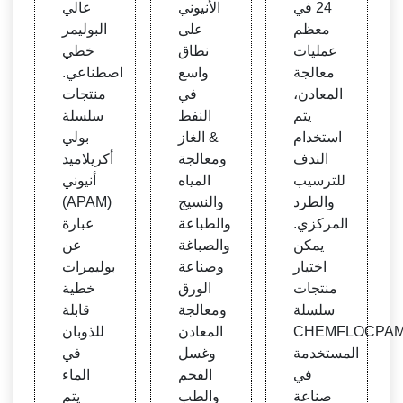
24 في
الأنيوني
عالي
معظم
على
البوليمر
عمليات
نطاق
خطي
معالجة
واسع
اصطناعي.
المعادن،
في
منتجات
يتم
النفط
سلسلة
استخدام
& الغاز
بولي
الندف
ومعالجة
أكريلاميد
للترسيب
المياه
أنيوني
والطرد
والنسيج
(APAM)
المركزي.
والطباعة
عبارة
يمكن
والصباغة
عن
اختيار
وصناعة
بوليمرات
منتجات
الورق
خطية
سلسلة
ومعالجة
قابلة
CHEMFLOCPA
المعادن
للذوبان
المستخدمة
وغسل
في
في
الفحم
الماء
صناعة
والطب
يتم