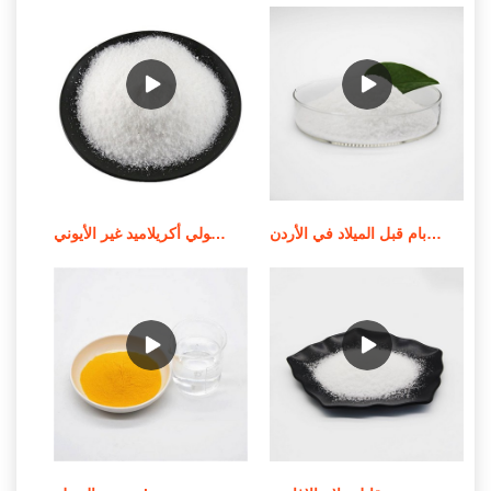
جودة عالية من الموردين الندف بام قبل الميلاد في الأردن
استخدام وإشعار تطبيق بولي أكريلاميد غير الأيوني