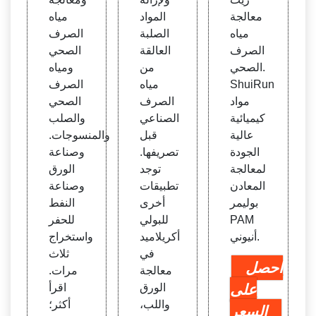
معالجة
المواد
مياه
مياه
الصلبة
الصرف
الصرف
العالقة
الصحي
الصحي.
من
ومياه
ShuiRun
مياه
الصرف
مواد
الصرف
الصحي
كيميائية
الصناعي
والصلب
عالية
قبل
والمنسوجات.
الجودة
تصريفها.
وصناعة
لمعالجة
توجد
الورق
المعادن
تطبيقات
وصناعة
بوليمر
أخرى
النفط
PAM
للبولي
للحفر
أنيوني.
أكريلاميد
واستخراج
في
ثلاث
احصل
معالجة
مرات.
على
الورق
اقرأ
واللب،
أكثر؛
السعر