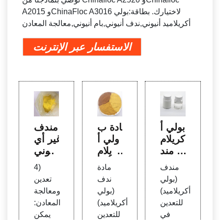
A2015 وChinaFloc A3016 لاختيارك. بطاقة:بولي
أكريلاميد أنيوني,ندف أنيوني,بام أنيوني,معالجة المعادن
الاستفسار عبر الإنترنت
بولي أ
مادة ب
مندف
كريلام
ولي أ
غير أي
يد مند
كريلام
وني
ف يس
يد أنيو
(بولي
مندف
مادة
4)
تخدم
نية خا
أكريلا
(بولي
ندف
تعدين
لمعال
صة ل
ميد) ي
أكريلاميد)
(بولي
ومعالجة
جة ال
معدن
ستخد
للتعدين
أكريلاميد)
المعادن:
معادن
الفحم
م للم
في
للتعدين
يمكن