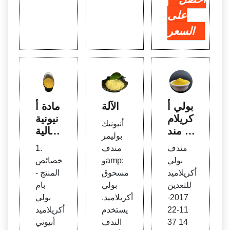
على
السعر
بولي أ
الآلة
مادة أ
كريلام
نيونية
أنيونيك
يد مند
عالية
بوليمر
ف لم
الجود
مندف
مندف
1.
عالجة
ة تست
بولي
وamp;
خصائص
المعاد
خدم ل
أكريلاميد
مسحوق
المنتج -
ن - ح
لمعد
للتعدين
بولي
بام
لول ال
ن
2017-
أكريلاميد.
بولي
ليل
11-22
يستخدم
أكريلاميد
14 37
الندف
أنيوني