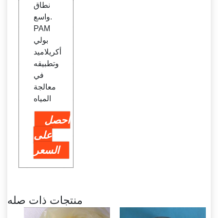
نطاق
واسع.
PAM
بولي
أكريلاميد
وتطبيقه
في
معالجة
المياه
احصل
على
السعر
منتجات ذات صله