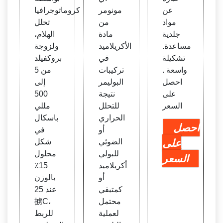
عن
مونومر
كروماتوجرافيا
مواد
من
تخلل
جلدية
مادة
الهلام،
مساعدة.
الأكريلاميد
ولزوجة
تشكيلة
في
بروكفيلد
واسعة .
تركيبات
من 5
احصل
البوليمر
إلى
على
نتيجة
500
السعر
للتحلل
مللي
الحراري
باسكال
احصل
أو
في
على
الضوئي
شكل
للبولي
محلول
السعر
أكريلاميد
15٪
أو
بالوزن
كمتبقي
عند 25
محتمل
掳C،
لعملية
للربط