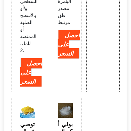
البلمرة
السطحي
مصدر
و/أو
قلق
بالأسطح
مرتبط
الصلبة
أو
احصل
الممتصة
على
للماء.
2.
السعر
احصل
على
السعر
بولي أ
توصي