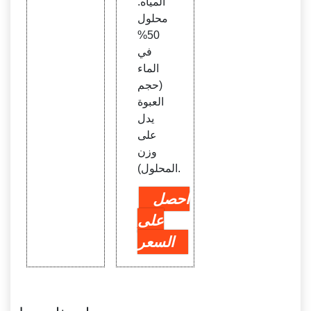
المياه.
محلول
50%
في
الماء
(حجم
العبوة
يدل
على
وزن
المحلول).
احصل
على
السعر