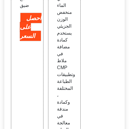
الماء
ضيق
منخفض
احصل
الوزن
الجزيئي
على
يستخدم
السعر
كمادة
مضافة
في
ملاط
CMP
وتطبيقات
الطباعة
المختلفة
،
وكمادة
مندفة
في
معالجة