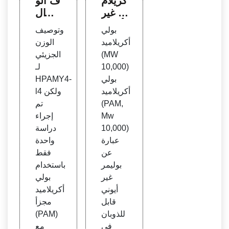
كريلام
ف الو
يد غير
زن ال
أيوني
جزيئ
بولي
وتوصيف
منخف
ي لخ
أكريلاميد
الوزن
ض ال
صائ
(MW
الجزيئي
وزن ا
ص بو
10,000)
لـ
لجزيئ
لي (أ
بولي
HPAMY4-
ي في
كريلام
أكريلاميد
l4 ولكن
أوزبك
يد
(PAM,
تم
ستان
Mw
إجراء
10,000)
دراسة
عبارة
واحدة
عن
فقط
بوليمر
باستخدام
غير
بولي
أيوني
أكريلاميد
قابل
مجزأ
للذوبان
(PAM)
في
مع