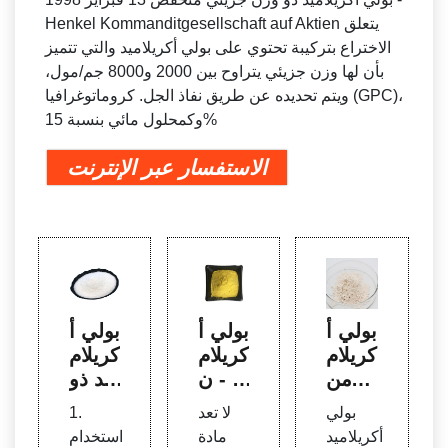
Henkel Kommanditgesellschaft auf Aktien يتعلق
الاختراع بتركيبة تحتوي على بولي أكريلاميد والتي تتميز
بأن لها وزن جزيئي يتراوح بين 2000 و8000 جم/مول،
ويتم تحديده عن طريق نفاذ الجل. كروماتوغرافيا (GPC)،
وكمحلول مائي بنسبة 15%
الاستفسار عبر الإنترنت
بولي أ
بولي أ
بولي أ
كريلام
كريلام
كريلام
يد من
يد - ن
يد ذو
خفض
ظرة
وزن
بولي
لا تعد
1.
الوزن
عامة
جزيئ
أكريلاميد
مادة
استخدام