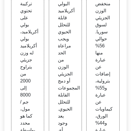
الجزي
| موض
ي من
منخفض
البولي
تركيبة
ئي من
وعات
خفض
الوزن
أكريلاميد
تحتوي
خفض
Scie
- هنك
الجزيئي
قابلة
على
الوزن
nceD
ل
لسوق
للتحلل
بولي
الجزي
irect
سوريا.
الحيوي
أكريلاميد،
ئي
حوالي
ويجب
بولي
56%
مراعاة
أكريلاميد
منها
الحد
له وزن
عبارة
من
جزيئي
عن
الوزن
يتراوح
إضافات
الجزيئي
من
بترولية،
أو دمج
2000
و55%
المجموعات
إلى
عبارة
القابلة
8000
عن
للتحلل
جم /
كيماويات
الحيوي.
مول،
الورق،
يعد
كما هو
و44%
وجود
محدد
عبارة
أي
بواسطة