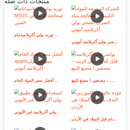
منتجات ذات صله
توريد بولي أكريلاميد/بام MSDS لمعالجة المياه في الصين
الشركة المصنعة للمواد الكيميائية لمعالجة مياه الصرف الصحي بولي أكريلاميد أنيوني
بوليمر بولي أكريلاميد قابل للذوبان في الزيت – مصنعين / مصنع للبيع
أفضل سعر المواد الخام apam/مسحوق بولي أكريلاميد أنيوني
استخدام وإشعار تطبيق بولي أكريلاميد غير الأيوني
جودة عالية من الموردين الندف بام قبل الميلاد في الأردن