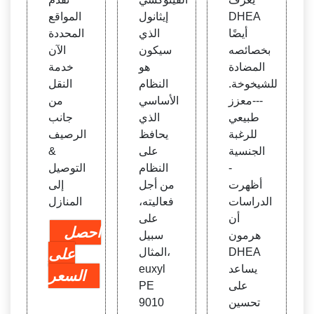
DHEA
إيثانول
المواقع
أيضًا
الذي
المحددة
بخصائصه
سيكون
الآن
المضادة
هو
خدمة
للشيخوخة.
النظام
النقل
---معزز
الأساسي
من
طبيعي
الذي
جانب
للرغبة
يحافظ
الرصيف
الجنسية
على
&
-
النظام
التوصيل
أظهرت
من أجل
إلى
الدراسات
فعاليته،
المنازل
أن
على
احصل
هرمون
سبيل
DHEA
المثال،
على
يساعد
euxyl
السعر
على
PE
تحسين
9010