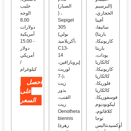
(البرسيم
الصبار)
حليب
الحجازي،
) ،
الوجه
أفينا
Sepigel
8.00
ساتيفا،
305
دولارات
باريتا)
(بولي
أمريكية
كاربونيكا،
أكريلاميد،
- 15.00
باريتا
C13-
دولار
يودات،
14
أمريكي
كالكاريا
إيزوبارافين،
/
كاربونيكا،
لوريث
كيلوغرام
كالكاريا
-7)،
احصل
فلوريكا،
زيت
كالكاريا
بذور
على
فوسفوريكا،
القنب،
السعر
ليكوبوديوم
زيت
كلافاتوم،
Oenothera
ثوجا
biennis
أوكسيدنتاليس
(زهرة