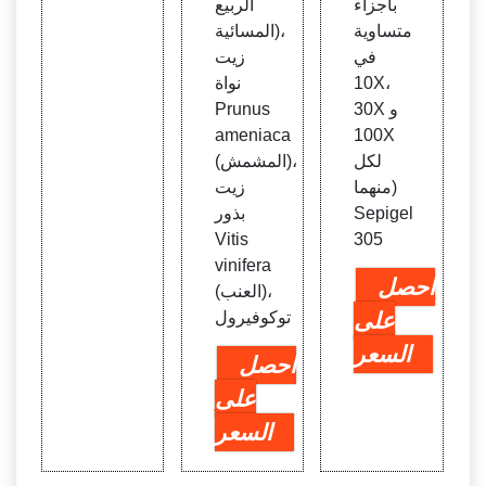
بأجزاء
الربيع
متساوية
المسائية)،
في
زيت
10X،
نواة
30X و
Prunus
ameniaca
100X
لكل
(المشمش)،
منهما)
زيت
Sepigel
بذور
Vitis
305
vinifera
احصل
(العنب)،
على
توكوفيرول
السعر
احصل
على
السعر