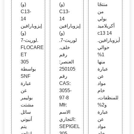
افين،
وباراف
SNF
منتجًا
(و)
(و)
بولي أ
ين (و)
- ورق
من
C13-
C13-
كريلام
لوري
ة البيا
بولي
14
14
يد c1
ث-7
نات
أكريلاميد
إيزوبارافين
إيزوبارافين
3 14
c13 14
(و)
(و)
أيزوبارافين.
لوريث-7.
لوريث-7.
حوالي
خلف.
FLOCARE
1%
رقم
ET
منها
العنصر:
305
عبارة
250105
بواسطة
عن
رقم
SNF
مواد
CAS:
عبارة
خام
3055-
عن
للمنظفات،
97-8
بوليمر
و2%
Mfr:
مشتت
عبارة
الاسم
سائل
عن
التجاري:
أنيوني
مواد
SEPIGEL
يتم
خام
305.
إنتاجه