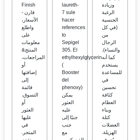
وزيادة
laureth-
Finish
الرغبة
7 sule
- قارن
الجنسية
hacer
الأسعار،
(في كل
references
واطلع
من
to
على
الرجال
Sepigel
معلومات
والنساء).
305. El
المنتج&
كما أنه
ethylhexylglycerin
المراجعات،
يستخدم
(
أو
للمساعدة
Booster
إضافتها
في
del
إلى
تحسين
phenoxy)
قائمة
كثافة
يمكن
التسوق،
العظام
العثور
أو
وبناء
عليه
العثور
كتلة
جنبًا إلى
عليها
العضلات
جنب
في
الهزيلة.
مع
المتجر.
يُعرف
الفينوكسي
تقدم