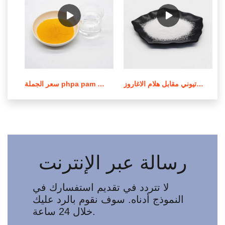
عملية صنع بولي أكريلاميد الكاتيوني مقابل هلام الاغاروز
سعر الجملة phpa pam بولي أكريلاميد في لبنان
رسالة عبر الإنترنت
لا تتردد في تقديم استفسارك في
النموذج أدناه. سوف نقوم بالرد عليك
خلال 24 ساعة.