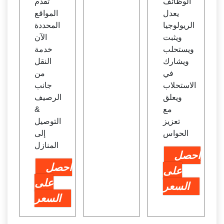
الوظائف
تقدم
يعدل
المواقع
الريولوجيا
المحددة
ويثبت
الآن
ويستحلب
خدمة
ويشارك
النقل
في
من
الاستحلاب
جانب
ويعلق
الرصيف
مع
&
تعزيز
التوصيل
الحواس
إلى
المنازل
احصل
احصل
على
على
السعر
السعر