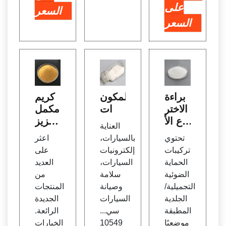
على
السعر
السعر
براءة
المكون
كريم
الاختر
ات
مكمل
اع الأ
تعزيز
العناية
مريكي
الرغبة
تحتوي
بالسيارات،
اعثر
ة رقم
الجنس
تركيبات
إلكترونيات
على
7,36
ية لتع
الحماية
السيارات،
العديد
4,72
زيز ه
الضوئية
سلامة
من
1. الت
رمون
التجميلية/
وصيانة
المنتجات
ثبيت ا
التس
الجلدية
السيارات
الجديدة
لضوئ
توست
المطبقة
سي...
الرائعة.
ي
يرون
موضعيًا
10549
الخيارات