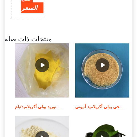
السعر
منتجات ذات صله
الشركة المصنعة للمواد الكيميائية لمعالجة مياه الصرف الصحي بولي أكريلاميد أنيوني
توريد بولي أكريلاميد/بام MSDS لمعالجة المياه في الصين