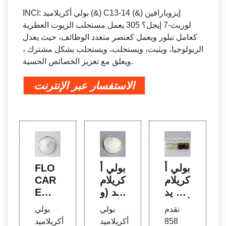
INCI: بولي أكريلاميد (&) C13-14 إيزوبارافين (&)
لوريث-7 إيجل؟ 305 يعمل مستحلب الزيوت العطرية
كعامل تبلور ويعمل كعنصر متعدد الوظائف، حيث يعدل
الريولوجيا، ويثبت، ويستحلب، ويستحلب بشكل مشترك ،
ويعلق مع تعزيز الخصائص الحسية.
الاستفسار عبر الإنترنت
بولي أ
بولي أ
FLO
كريلام
كريلام
CAR
يد c1
يد (و)
E鈩?
3 14 أ
C13-
ET 3
نقدم
بولي
بولي
يزوبار
14 إيز
05 -
858
أكريلاميد
أكريلاميد