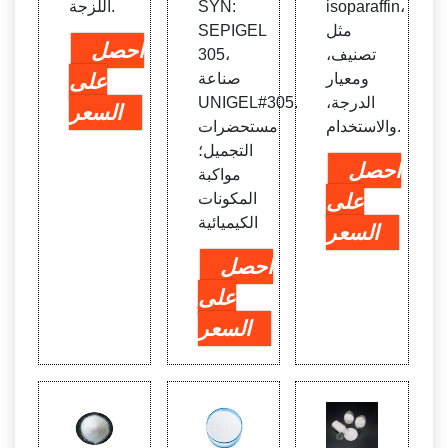
isoparaffin،
SYN:
اللزجة.
مثل
SEPIGEL
احصل
تصنيف،
305،
ومعيار
صناعة
على
الدرجة،
UNIGEL#305.
السعر
والاستخدام.
مستحضرات
التجميل؛
احصل
مواكبة
على
المكونات
الكيميائية
السعر
احصل
على
السعر