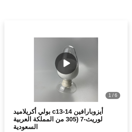
1
/
6
بولي أكريلاميد c13-14 أيزوبارافين
لوريث-7 (305 من المملكة العربية
السعودية