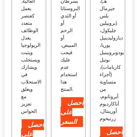
هـ)،
بسرطان
العالية.
جيرمال
البروستاتا
يعمل
بلس
أو الثدي
كعنصر
(بروبيلين
أو
متعدد
جليكول،
الرحم
الوظائف
ديازوليدينيل
أو
يعدل
يوريا،
المبيض،
الريولوجيا
يودوبروبينيل
فيجب
ويثبت
بوتيل
عليك
ويستحلب
كاربامات)،
عدم
ويشارك
(أجزاء
استخدام
في
متساوية
هذا
الاستحلاب
من
المنتج.
ويعلق
أبروتانوم،
مع
احصل
أناكارديوم
تعزيز
أورينتال،
على
الحواس
زرنيخوم
السعر
احصل
احصل
على