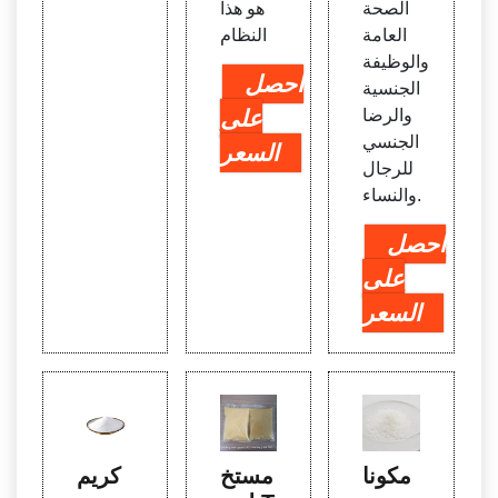
الصحة
هو هذا
العامة
النظام
والوظيفة
احصل
الجنسية
والرضا
على
الجنسي
السعر
للرجال
والنساء.
احصل
على
السعر
مكونا
مستخ
كريم