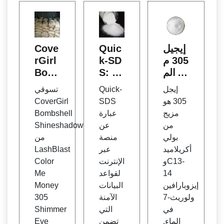
إيجيل
Quic
Cove
305 م
k-SD
rGirl
ن الم
S: مت
Bom
كونات
وافق
bshe
إيجل
Quick-
تسوقي
الأسا
مع الت
ll Shi
305 هو
SDS
CoverGirl
سية -
نظيم
nesh
مزيج
عبارة
Bombshell
العناية
وآمن
adow
من
عن
Shineshadow
الشخ
ومعتم
من L
بولي
منصة
من
صية
د
ashB
أكريلاميد
عبر
LashBlast
& مس
last
وC13-
الإنترنت
Color
تحضر
Colo
14
لقواعد
Me
ات الت
r Me
إيزوبارافين
البيانات
Money
جميل
ولوريث-7
الآمنة
305
في
التي
Shimmer
الماء.
تضمن
Eye