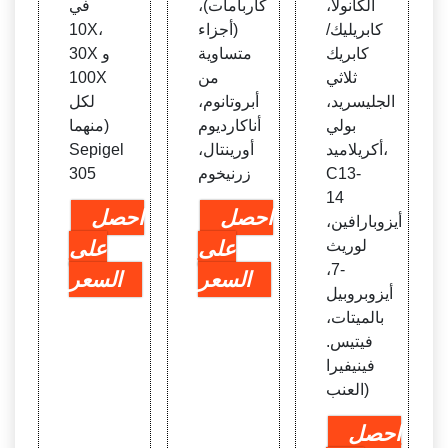
الكانولا،
كاربامات)،
في
كابريليك/
(أجزاء
10X،
كابريك
متساوية
30X و
ثلاثي
من
100X
الجليسريد،
أبروتانوم،
لكل
بولي
أناكارديوم
منهما)
أكريلاميد،
أورينتال،
Sepigel
C13-
زرنيخوم
305
14
احصل
احصل
أيزوبارافين،
لوريث
على
على
-7،
السعر
السعر
أيزوبروبيل
بالميتات،
فيتيس.
فينيفيرا
(العنب
احصل