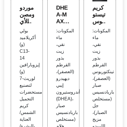
كريم
DHE
موردو
تيستو
A-M
ومصن
بوس
AX: ك
عو الأي
ت للر
ريم D
زوبارا
المكونات:
المكونات:
بولي
جال -
HEA
فين و
ماء
ماء
أكريلاميد
معزز
للرجا
الأيزوب
نقي،
نقي،
(و)
هرمو
ل والن
ارافي
زيت
زيت
C13-
ن الت
ساء،
ن
بذور
بذور
14
ستو
غير م
القرطم
القرطم
إيزوبارافين
ستيرو
عطر،
تينكتوريوس
(العصفر)،
(و)
ن لد
لمدة
(العصفر)،
ديهيدرو
لوريث-7
ى الذ
شهري
صبار
إيبي
لتصنيع
كور
ن
باربادنسيس
أندروستيرون
مستحضرات
(مستخلص
(DHEA)،
التجميل
جل
صبار
كريم
الصبار)،
باربادنسيس
الشمس/
مزيج
(مستخلص
العناية
الليبيدو
هلام
بالبشرة/