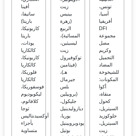
تونس،
زيت
أفينا
آسيا،
بينيس
ساتيفا،
أفريقيا
(زهرة
باريتا)
DFI
الربيع
كاربونيكا،
مجموعة
المسائية)،
باريتا
مصل
ليسيثين،
يودات،
وكريم
زيت
كالكاريا
التجميل
توكوفيرول
كاربونيكا،
المضاد
(فيتامين
كالكاريا
للشيخوخة
هـ)،
فلوريكا،
المكونات:
جيرمال
كالكاريا
أكوا
بلس
فوسفوريكا،
منقاة،
(بروبيلين
ليكوبوديوم
كحول
جليكول،
كلافاتوم،
السيتريل،
ديازوليدينيل
ثوجا
جلوكوزيد
يوريا،
أوكسيدنتاليس
السيتريل،
يودوبروبينيل
بأجزاء
زيت
بوتيل
متساوية