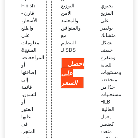
يحتوي
التوزيع
Finish
المزيج
الآمن
- قارن
على
والمعتمد
الأسعار،
بوليمر
والمتوافق
واطلع
متشابك
مع
على
بشكل
التنظيم
معلومات
خفيف
لـ SDS
المنتج&
ومتفرع
المراجعات،
احصل
للغاية
أو
ومستويات
على
إضافتها
منخفضة
إلى
السعر
جدًا من
قائمة
مستحلبات
التسوق،
HLB
أو
العالية.
العثور
يعمل
عليها
كعنصر
في
متعدد
المتجر.