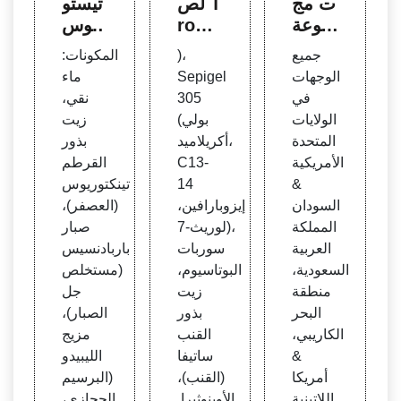
ت مج
لص T
تيستو
موعة
ropin
بوس
كريم
Gh C
ت للر
جميع
)،
المكونات:
ومص
reci
جال -
الوجهات
Sepigel
ماء
ل الت
mien
معزز
في
305
نقي،
جميل
to M
هرمو
الولايات
(بولي
زيت
المضا
煤sc
ن الت
المتحدة
أكريلاميد،
بذور
د للش
ulo C
ستو
الأمريكية
C13-
القرطم
يخوخ
ulturi
ستيرو
&
14
تينكتوريوس
ة من
smo
ن لد
السودان
إيزوبارافين،
(العصفر)،
DFI
Hom
ى الذ
المملكة
لوريث-7)،
صبار
bre C
كور
العربية
سوربات
باربادنسيس
rema
السعودية،
البوتاسيوم،
(مستخلص
Anti
منطقة
زيت
جل
البحر
بذور
الصبار)،
الكاريبي،
القنب
مزيج
&
ساتيفا
الليبيدو
أمريكا
(القنب)،
(البرسيم
اللاتينية
الأوينوثيرا.
الحجازي،