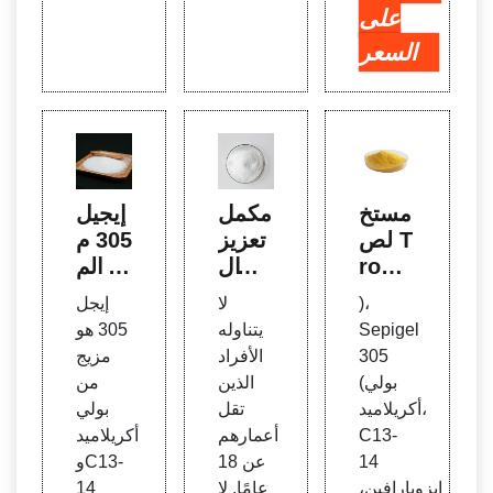
على
السعر
مستخ
مكمل
إيجيل
لص T
تعزيز
305 م
ropin
نمو ال
ن الم
Gh C
عضلا
كونات
)،
لا
إيجل
reci
ت الم
الأسا
Sepigel
يتناوله
305 هو
mien
ضاد ل
سية -
305
الأفراد
مزيج
to M
لشيخ
العناية
(بولي
الذين
من
煤sc
وخة و
الشخ
أكريلاميد،
تقل
بولي
ulo C
التس
صية
C13-
أعمارهم
أكريلاميد
ulturi
توست
& مس
14
عن 18
وC13-
smo
يرون
تحضر
إيزوبارافين،
عامًا. لا
14