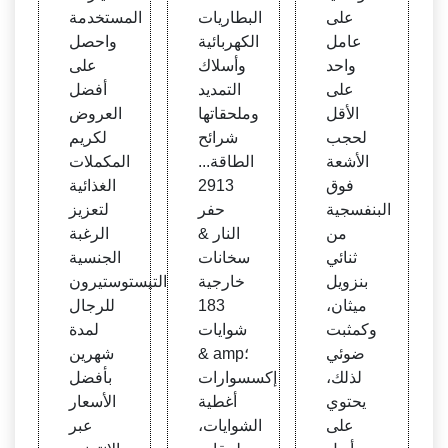
على
البطاريات
المستخدمة
عامل
الكهربائية
واحصل
واحد
وأسلاك
على
على
التمديد
أفضل
الأقل
وملحقاتها
العروض
لحجب
شرائح
لكريم
الأشعة
الطاقة...
المكملات
فوق
2913
الغذائية
البنفسجية
حفر
لتعزيز
من
النار &
الرغبة
ثنائي
سخانات
الجنسية
بنزويل
خارجية
التيستوستيرون
ميثان،
183
للرجال
وكمثبت
شوايات
لمدة
ضوئي
& amp؛
شهرين
لذلك،
إكسسوارات
بأفضل
يحتوي
أغطية
الأسعار
على
الشوايات،
عبر