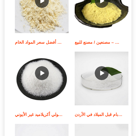
بوليمر بولي أكريلاميد قابل للذوبان في الزيت – مصنعين / مصنع للبيع
أفضل سعر المواد الخام apam/مسحوق بولي أكريلاميد أنيوني
جودة عالية من الموردين الندف بام قبل الميلاد في الأردن
استخدام وإشعار تطبيق بولي أكريلاميد غير الأيوني