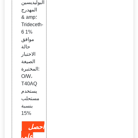
البوليديسين
المهدرج
& amp؛
Trideceth-
6 1%
موافق
حالة
الاختبار
الصيغة
المختبرة:
O/W،
T40AQ
يستخدم
مستحلب
بنسبة
15%
احصل
على