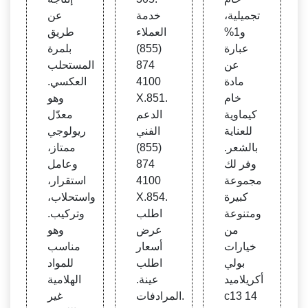
تجميلية،
خدمة
عن
و1%
العملاء
طريق
عبارة
(855)
بلمرة
عن
874
المستحلب
مادة
4100
العكسي.
خام
X.851.
وهو
كيماوية
الدعم
معدّل
للعناية
الفني
ريولوجي
بالشعر.
(855)
ممتاز،
وفر لك
874
وعامل
مجموعة
4100
استقرار،
كبيرة
X.854.
واستحلاب،
ومتنوعة
اطلب
وتركيب.
من
عرض
وهو
خيارات
أسعار
مناسب
بولي
اطلب
للمواد
أكريلاميد
عينة.
الهلامية
c13 14
المرادفات.
غير