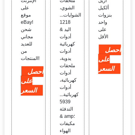
أريل
ملحقات
الإنترنت
ألكيل
الشوي،
على
بنزوات
الشوايات...
موقع
واحد
1218
eBay!
على
اليد &
شحن
الأقل
أدوات
مجاني
كهربائية
للعديد
احصل
أدوات
من
على
يدوية،
المنتجات!
ملحقات
السعر
احصل
أدوات
كهربائية،
على
أدوات
السعر
كهربائية...
5939
التدفئة
& amp؛
مكيفات
الهواء