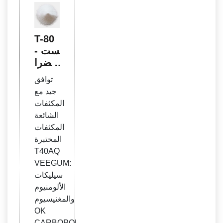
T-80
- مست
حضرا
ت الت
توافق
جميل
جيد مع
- حقو
المكثفات
ق الط
الشائعة
بع وال
المكثفات
نشر
المختبرة
T40AQ
VEEGUM:
سيليكات
الألومنيوم
والمغنيسيوم
OK
CARBOPOL