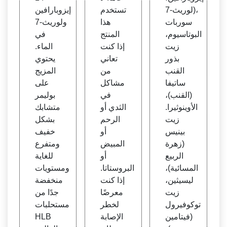
Hom
ات الت
لوريث-7)،
تستخدم
إيزوبارافين
bre C
جميل
سوربات
هذا
ولوريث-7
rema
البوتاسيوم،
المنتج
في
Anti
زيت
إذا كنت
الماء.
بذور
تعاني
يحتوي
القنب
من
المزيج
ساتيفا
مشاكل
على
(القنب)،
في
بوليمر
الأوينوثيرا.
الثدي أو
متشابك
زيت
الرحم
بشكل
بينيس
أو
خفيف
(زهرة
المبيض
ومتفرع
الربيع
أو
للغاية
المسائية)،
البروستاتا.
ومستويات
ليسيثين،
إذا كنت
منخفضة
زيت
معرضًا
جدًا من
توكوفيرول
لخطر
مستحلبات
(فيتامين
الإصابة
HLB