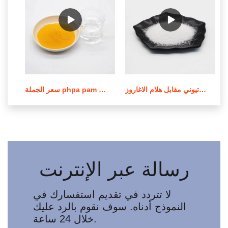
عملية صنع بولي أكريلاميد الكاتيوني مقابل هلام الاغاروز
سعر الجملة phpa pam بولي أكريلاميد في لبنان
رسالة عبر الإنترنت
لا تتردد في تقديم استفسارك في
النموذج أدناه. سوف نقوم بالرد عليك
خلال 24 ساعة.