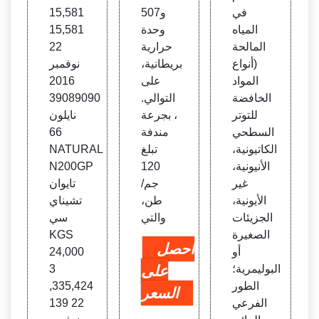
في
و507
15,581
المياه
وحدة
15,581
المالحة
حرارية
22
(أنواع
بريطانية،
نوفمبر
المواد
على
2016
الخافضة
التوالي.
39089090
للتوتر
، بجرعة
نايلون
السطحي
مندفة
66
الكاتيونية،
تبلغ
NATURAL
الأنيونية،
120
N200GP
غير
جم/
تايوان
الأيونية،
طن،
تشيناي
الجزيئات
والتي
سي
الصغيرة
KGS
احصل
أو
24,000
البوليمرية؛
على
3
الطور
,335,424
السعر
الفرعي
139 22