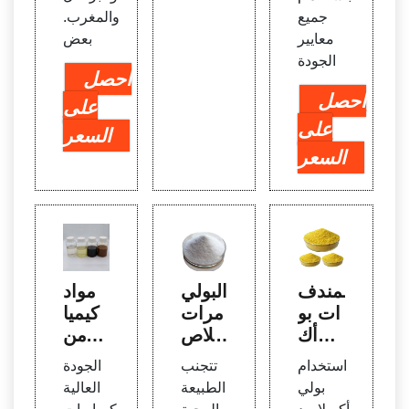
جميع
والمغرب.
معايير
بعض
الجودة
احصل
احصل
على
على
السعر
السعر
المندف
البولي
مواد
ات بو
مرات
كيميا
لي أك
اللاص
ئية من
ريلامي
قة ف
جم ال
استخدام
تتجنب
الجودة
د كاتي
ي تص
ماس
بولي
الطبيعة
العالية
وني ف
ميم أن
الندف