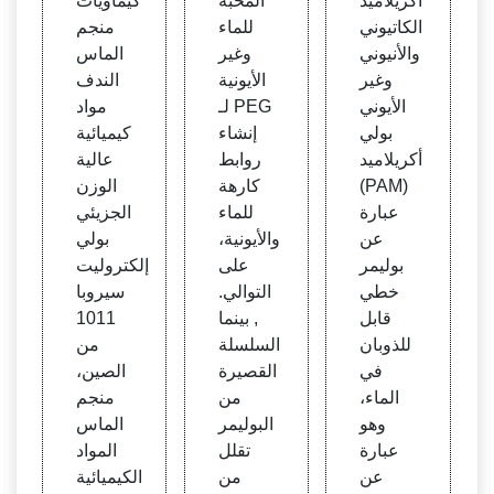
أكريلاميد
المحبة
كيماويات
ي قط
ظمة ت
عالية
الكاتيوني
للماء
منجم
ر | ال
وصيل
الوزن
والأنيوني
وغير
الماس
شركة
الأدوي
الجزي
وغير
الأيونية
الندف
المصن
ة النان
ئي بول
الأيوني
لـ PEG
مواد
عة للب
وية للإ
ي إلكت
بولي
إنشاء
كيميائية
ولي أ
عطاء
رولي
أكريلاميد
روابط
عالية
كريلام
بطرق
ت سي
(PAM)
كارهة
الوزن
يد لمع
غير ح
روب
عبارة
للماء
الجزيئي
الجة ا
قنية:
1011
عن
والأيونية،
بولي
لمياه
مراجع
بوليمر
على
إلكتروليت
الصنا
ة - S
خطي
التوالي.
سيروبا
عية
cienc
قابل
, بينما
1011
eDire
للذوبان
السلسلة
من
ct
في
القصيرة
الصين،
الماء،
من
منجم
وهو
البوليمر
الماس
عبارة
تقلل
المواد
عن
من
الكيميائية