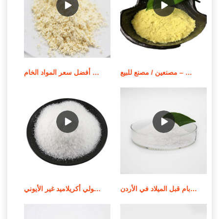
بوليمر بولي أكريلاميد قابل للذوبان في الزيت – مصنعين / مصنع للبيع
أفضل سعر المواد الخام apam/مسحوق بولي أكريلاميد أنيوني
جودة عالية من الموردين الندف بام قبل الميلاد في الأردن
استخدام وإشعار تطبيق بولي أكريلاميد غير الأيوني