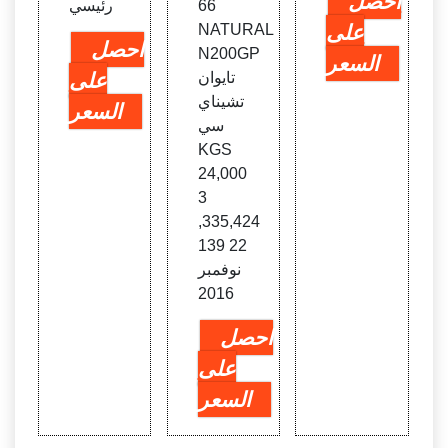
احصل
66
رئيسي
على
NATURAL
احصل
N200GP
السعر
تايوان
على
تشيناي
السعر
سي
KGS
24,000
3
,335,424
139 22
نوفمبر
2016
احصل
على
السعر