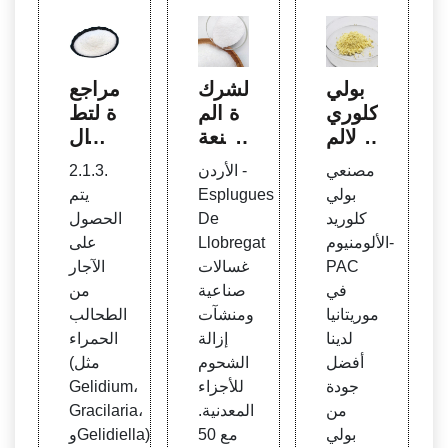
بولي
الشرك
مراجع
كلوري
ة الم
ة لتط
د الالم
صنعة
بيق ال
نيوم ب
المنتج
بوليمر
مصنعي
الأردن -
2.1.3.
اك سي
ة لتن
ات ال
بولي
Esplugues
يتم
ليكا ج
ظيف
حيوية
كلوريد
De
الحصول
ل في
المعاد
على ا
الألومنيوم-
Llobregat
على
الاردن
ن | يو
لهندس
PAC
غسالات
الآجار
| الش
روبيج
ة الجي
في
صناعية
من
ركة ال
ز
وتقنية
موريتانيا
ومنشآت
الطحالب
مصنع
وآليا
لدينا
إزالة
الحمراء
ة للبو
ت الت
أفضل
الشحوم
(مثل
لي أك
قوية ب
جودة
للأجزاء
Gelidium،
ريلامي
ين الب
من
المعدنية.
Gracilaria،
د لمعا
وليمرا
بولي
مع 50
وGelidiella)