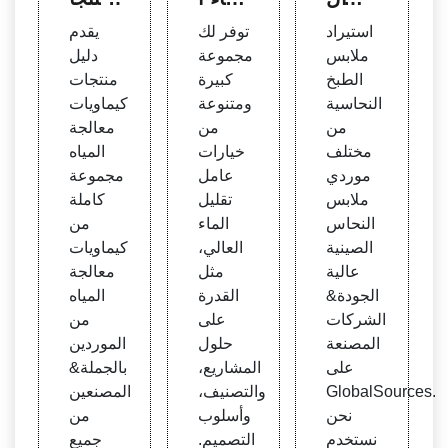
طبخ ا
لعالي،
ت كي
استيراد
توفر لك
يقدم
لنحاس
عامل
ماويا
ملابس
مجموعة
دليل
ية، م
تقليل
ت مع
الطبخ
كبيرة
منتجات
صنعي
الماء ا
الجة ا
النحاسية
ومتنوعة
كيماويات
ملاب
لعالي
لمياه
من
من
معالجة
س الن
من ال
مختلف
خيارات
المياه
حاس
موردي
موردي
عامل
مجموعة
- الص
ن وال
ملابس
تقليل
كاملة
فحة 3
مصنع
النحاس
الماء
من
| الم
ين الع
الصينية
العالي،
كيماويات
صادر
الميين
عالية
مثل
معالجة
العالم
- Tra
الجودة&
القدرة
المياه
ية
deKe
الشركات
على
من
y
المصنعة
حلول
الموردين
على
المشاريع،
بالجملة&
GlobalSources.
والتصنيف،
المصنعين
نحن
وأسلوب
من
نستخدم
التصميم.
جميع