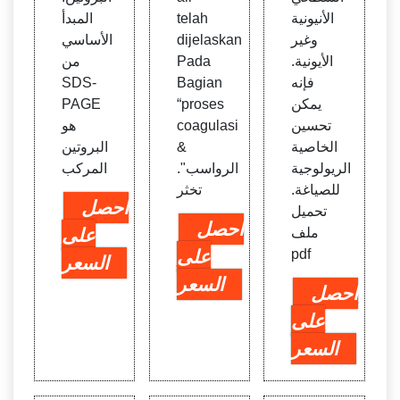
الأنيونية
telah
المبدأ
وغير
dijelaskan
الأساسي
الأيونية.
Pada
من
فإنه
Bagian
SDS-
يمكن
“proses
PAGE
تحسين
coagulasi
هو
الخاصية
&
البروتين
الريولوجية
الرواسب".
المركب
للصياغة.
تخثر
احصل
تحميل
احصل
ملف
على
pdf
على
السعر
السعر
احصل
على
السعر