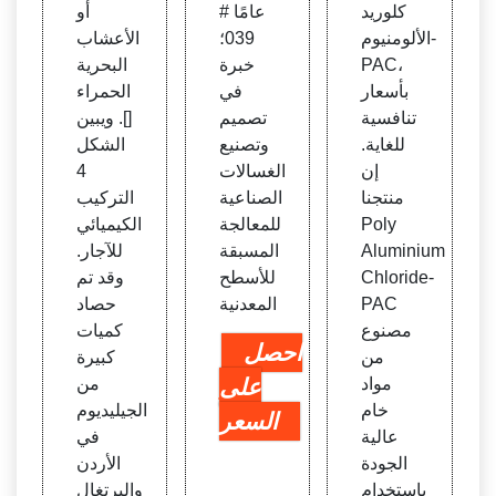
لجة ال
ت الح
كلوريد
عامًا #
أو
مياه ال
يوية ال
الألومنيوم-
039؛
الأعشاب
صناعي
نموذج
PAC،
خبرة
البحرية
ة
ية و-
بأسعار
في
الحمراء
الهندا
تنافسية
تصميم
[]. ويبين
وي
للغاية.
وتصنيع
الشكل
إن
الغسالات
4
منتجنا
الصناعية
التركيب
Poly
للمعالجة
الكيميائي
Aluminium
المسبقة
للآجار.
Chloride-
للأسطح
وقد تم
PAC
المعدنية
حصاد
مصنوع
كميات
احصل
من
كبيرة
مواد
على
من
خام
الجيليديوم
السعر
عالية
في
الجودة
الأردن
باستخدام
والبرتغال