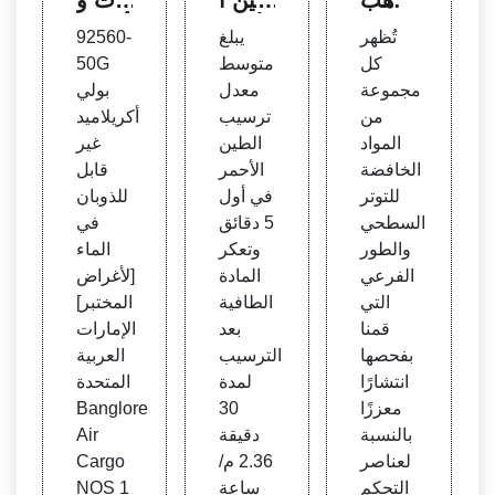
اء الج
لأحمر
أسعار
تُظهر
يبلغ
92560-
وية بع
المست
المنتج
كل
متوسط
50G
د ترس
خدمة
ات تح
مجموعة
معدل
بولي
يبها م
في ع
ت رم
من
ترسيب
أكريلاميد
ع تطب
ملية ب
ز النظ
المواد
الطين
غير
يقها ع
اير
ام الم
الخافضة
الأحمر
قابل
لى تو
نسق
للتوتر
في أول
للذوبان
صيل ا
3908
السطحي
5 دقائق
في
لأدوية
9090
والطور
وتعكر
الماء
الرئوي
| Zau
الفرعي
المادة
[لأغراض
ة | AI
ba
التي
الطافية
المختبر]
ChE
قمنا
بعد
الإمارات
بفحصها
الترسيب
العربية
انتشارًا
لمدة
المتحدة
معززًا
30
Banglore
بالنسبة
دقيقة
Air
لعناصر
2.36 م/
Cargo
التحكم
ساعة
NOS 1