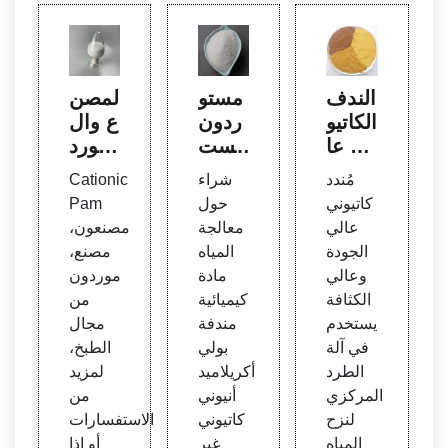
الندف
مستو
المصن
الكاتيو
ردون
ع وال
ني عا
ومست
مورد
لي ال
وردو
للطبخ
مُندد
شراء
Cationic
كثافة
مادة ا
الموج
كاتيوني
حول
Pam
المست
لبولي
بة بام
عالي
معالجة
مصنعون،
خدم ف
أكريلا
| Taix
الجودة
المياه
مصنع،
ي نز
ميد م
u
وعالي
مادة
موردون
ح المي
شتري
الكثافة
كيميائية
من
اه من
بولي أ
يستخدم
مندفة
مجال
الحمأ
كريلام
في آلة
بولي
الطبخ،
ة في
يد
الطرد
أكريلاميد
لمزيد
آلة ال
المركزي
أنيوني
من
طرد ا
لنزح
كاتيوني
الاستفسارات
لمركز
المياه
غير
أو إذا