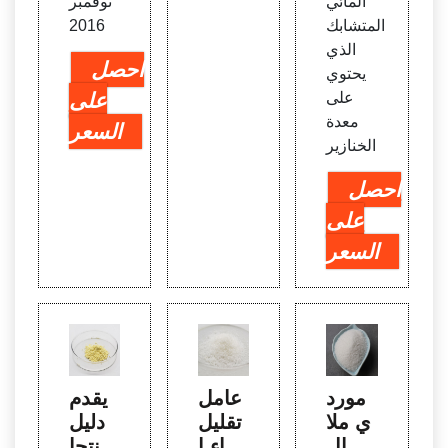
المائي
نوفمبر
المتشابك
2016
الذي
احصل
يحتوي
على
على
معدة
السعر
الخنازير
احصل
على
السعر
مورد
عامل
يقدم
ي ملا
تقليل
دليل
بس ال
الماء ا
منتجا