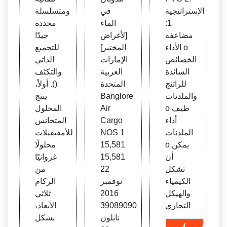
ل الكي
t
الإستراتيجية
في
ومتسلسلة
ميائي
1:
الماء
محددة
مضاعفة
[لأغراض
جيدًا
الأداء o
المختبر]
للتجميع
الخصائص
الإمارات
الذاتي
السائدة
العربية
والتكثف
للراتنج
المتحدة
(). أولاً،
والملدنات
Banglore
ينتج
o طيف
Air
المحلول
أداء
Cargo
المتجانس
الملدنات
NOS 1
للأمفيفيلات
o يمكن
15,581
محلولًا
أن
15,581
غروانيًا
تشكل
22
من
الكيمياء
نوفمبر
الركام
والهيكل
2016
ثلاثي
التجاري
39089090
الأبعاد،
نايلون
بشكل