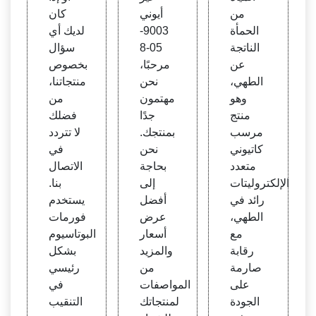
ي - م
من
أيوني
كان
واد كي
الحمأة
9003-
لديك أي
ميائية
الناتجة
05-8
سؤال
وتنقية
عن
مرحبًا،
بخصوص
المياه
الطهي،
نحن
منتجاتنا،
عالية
وهو
مهتمون
من
الجود
منتج
جدًا
فضلك
ة عام
مرسب
بمنتجك.
لا تتردد
ل إزال
كاتيوني
نحن
في
ة لون
متعدد
بحاجة
الاتصال
الماء
الإلكتروليتات
إلى
بنا.
رائد في
أفضل
يستخدم
الطهي،
عرض
فورمات
مع
أسعار
البوتاسيوم
رقابة
والمزيد
بشكل
صارمة
من
رئيسي
على
المواصفات
في
الجودة
لمنتجاتك
التنقيب