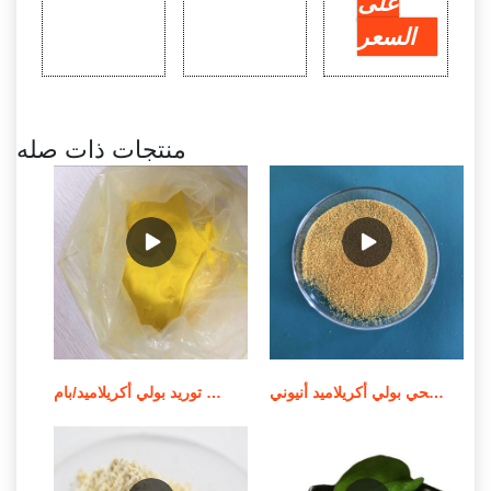
على
السعر
منتجات ذات صله
الشركة المصنعة للمواد الكيميائية لمعالجة مياه الصرف الصحي بولي أكريلاميد أنيوني
توريد بولي أكريلاميد/بام MSDS لمعالجة المياه في الصين