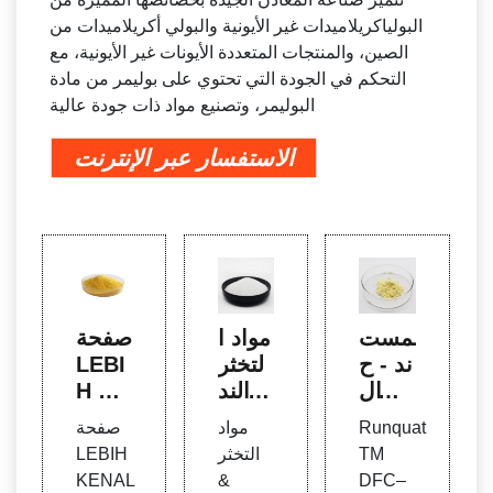
البولياكريلاميدات غير الأيونية والبولي أكريلاميدات من
الصين، والمنتجات المتعددة الأيونات غير الأيونية، مع
التحكم في الجودة التي تحتوي على بوليمر من مادة
البوليمر، وتصنيع مواد ذات جودة عالية
الاستفسار عبر الإنترنت
المست
مواد ا
صفحة
ند - ح
لتخثر
LEBI
زب ال
& الند
H KE
عمال.
ف –
NAL
Runquat
مواد
صفحة
Marg
معالج
DEN
TM
التخثر
LEBIH
a Dw
ة الهو
GAN
KENAL
&
DFC–