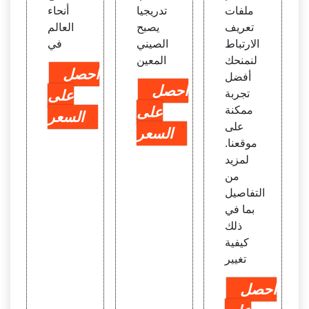
ملفات
تدريجيا
أنحاء
تعريف
يصبح
العالم
الارتباط
الصيني
في
لنمنحك
المعين
احصل
أفضل
احصل
تجربة
على
ممكنة
على
السعر
على
السعر
موقعنا.
لمزيد
من
التفاصيل
بما في
ذلك
كيفية
تغيير
احصل