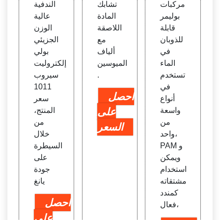
مركبات
تشابك
الندفية
بوليمر
المادة
عالية
قابلة
اللاصقة
الوزن
للذوبان
مع
الجزيئي
في
ألياف
بولي
الماء
الميوسين
إلكتروليت
تستخدم
.
سيروب
في
1011
احصل
أنواع
سعر
واسعة
على
المنتج،
من
من
السعر
واحد،
خلال
PAM و
السيطرة
ويمكن
على
استخدام
جودة
مشتقاته
يانغ
كمندد
احصل
فعال،
على