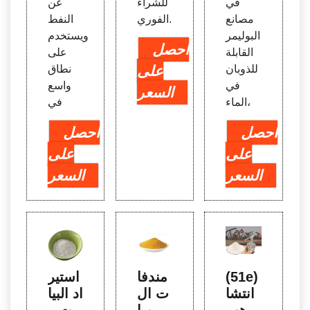
في
للشراء
عن
مصانع
الفوري.
النفط
البوليمر
ويستخدم
احصل
القابلة
على
للذوبان
على
نطاق
في
واسع
السعر
الماء،
في
احصل
احصل
على
على
السعر
السعر
(51e)
مندفا
استير
انتشا
ت ال
اد البيا
ر الأهب
طين ا
نات و