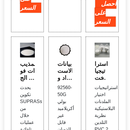
احصل
السعر
على
السعر
استرا
بيانات
المذيب
تيجيا
الاست
ات فو
ت اخت
يراد و
ق الج
يار ال
سعر
زيئية ل
استراتيجيات
92560-
يحدث
ملدنا
3908
لكيميا
اختيار
50G
تكوين
ت الب
9090
ء الخ
الملدنات
بولي
SUPRASs
لاستي
| Zau
ضراء
البلاستيكية
أكريلاميد
من
كية |
ba
- Sci
نظرية
غير
خلال
مورد
ence
التلدين
قابل
عمليات
العام
Direc
PVC 2.
للذوبان
تلقائية