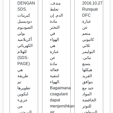
i Ken
اء / ال
SDS
2016.10.27
مندف.
DENGAN
cana
ماء ف
- كلية
Runquat
تجلط
SDS.
ي بنج
بيريكا
DFC
الدم. إن
كبريتات
ولاها
نان دا
عبارة
مادة
دوديسيل
ن
ن كيل
عن
التخثر
الصوديوم
وتان،
منعم
في
بولي
كلية م
كاتيوني
الهواء
أكريلاميد
صايد
ثلاثي
هي
الكهربائي
الأسم
البوليمر
عبارة
للهلام
اك وال
نباتي.
عن
(SDS-
بحرية
يتمتع
مادة
PAGE)
هيكلها
فعالة
هي
الفريد
لتنقية
طريقة
بتوافق
الهواء.
تم
جيد مع
Bagaimana
تطويرها
المواد
coagulant
لتكوين
الخافضة
dapat
جزيء
للتوتر
menjernihkan
من
السطحي
air
البروتين.