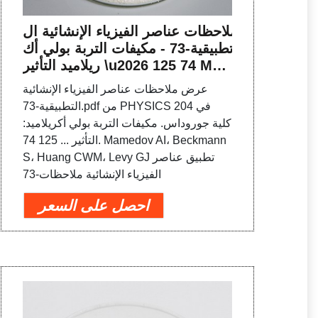
ملاحظات عناصر الفيزياء الإنشائية ال
تطبيقية-73 - مكيفات التربة بولي أك
ريلاميد التأثير \u2026 125 74 Ma
medov AI Beckmann S Huang
عرض ملاحظات عناصر الفيزياء الإنشائية
CWM Levy
التطبيقية-73.pdf من PHYSICS 204 في
كلية جوروداس. مكيفات التربة بولي أكريلاميد:
التأثير ... 125 74. Mamedov AI، Beckmann
S، Huang CWM، Levy GJ تطبيق عناصر
الفيزياء الإنشائية ملاحظات-73
احصل على السعر