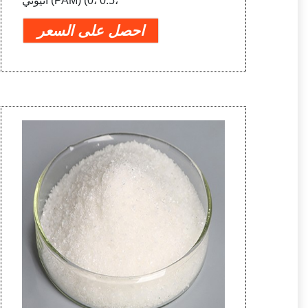
أنيوني (PAM) (0، 0.5،
احصل على السعر