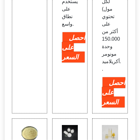
لكل
يستخدم
مول)
على
تحتوي
نطاق
على
واسع.
أكثر من
احصل
150.000
وحدة
على
مونومر
السعر
أكريلاميد.
.
احصل
على
السعر