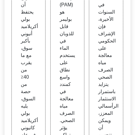
يد في
يد الم
يلاميد
في
(PAM)
أن
معالج
تحلل
والتح
السنوات
هو
يحتفظ
ة مياه
ليل ال
الأخيرة،
بوليمر
بولي
الصر
تفصي
فإن
قابل
أكريلاميد
ف ال
لي
الإشراف
للذوبان
أنيوني
صحي
الحكومي
في
بأكبر
على
الماء
سوق،
معالجة
يستخدم
مع ما
مياه
على
يقرب
الصرف
نطاق
من
الصحي
واسع
40٪
يتزايد
كمندد
من
باستمرار
في
حصة
الاستثمار
معالجة
السوق،
الرأسمالي
مياه
يليه
المعزز،
الصرف
بولي
ويمكن
الصحي.
أكريلاميد
أن
يؤثر
كاتيوني
تتحسن
تراكم
في عام