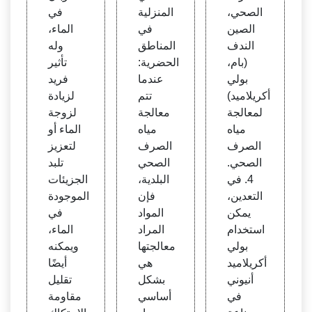
مناط
الصحي،
المنزلية
في
ق الح
الصين
في
الماء،
ضرية
الندف
المناطق
وله
(بام،
الحضرية:
تأثير
بولي
عندما
فريد
أكريلاميد)
تتم
لزيادة
لمعالجة
معالجة
لزوجة
مياه
مياه
الماء أو
الصرف
الصرف
لتعزيز
الصحي.
الصحي
تلبد
4. في
البلدية،
الجزيئات
التعدين،
فإن
الموجودة
يمكن
المواد
في
استخدام
المراد
الماء،
بولي
معالجتها
ويمكنه
أكريلاميد
هي
أيضًا
أنيوني
بشكل
تقليل
في
أساسي
مقاومة