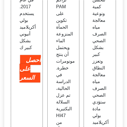
كمية
PAM
2017.
ونوعية
على
يستخدم
معالجة
تكوين
بولي
مياه
الحمأة
أكريلاميد
الصرف
المنزوعة
أنيوني
الصحي
الماء
بشكل
بشكل
ويحتمل
كبير ك
كبير
أن ينتج
احصل
وتعزز
مونومرات
النطاق
خطرة.
على
معالجة
في
السعر
مياه
الدراسة
الصرف
الحالية،
الصحي
تم عزل
ستؤدي
السلالة
مادة
البكتيرية
بولي
HI47
أكريلاميد
من