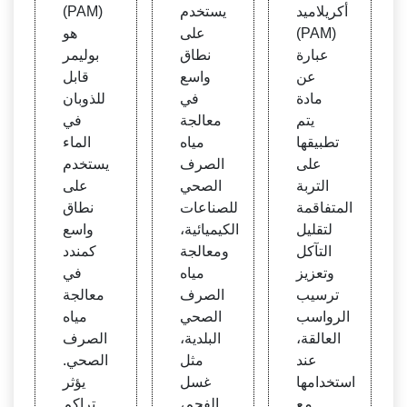
ن ذر
م لجم
يد لمع
أكريلاميد
يستخدم
(PAM)
ي عال
يع أنوا
الجة ا
(PAM)
على
هو
ي | C
ع مياه
لمياه
عبارة
نطاق
بوليمر
hem
الصر
عن
واسع
قابل
Equa
ف ال
مادة
في
للذوبان
l
صحي
يتم
معالجة
في
تطبيقها
مياه
الماء
على
الصرف
يستخدم
التربة
الصحي
على
المتفاقمة
للصناعات
نطاق
لتقليل
الكيميائية،
واسع
التآكل
ومعالجة
كمندد
وتعزيز
مياه
في
ترسيب
الصرف
معالجة
الرواسب
الصحي
مياه
العالقة،
البلدية،
الصرف
عند
مثل
الصحي.
استخدامها
غسل
يؤثر
مع
الفحم،
تراكم