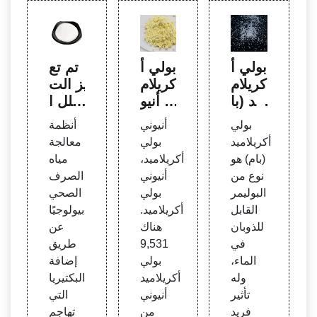
بولي أ
بولي أ
تم تع
كريلام
كريلام
زيز الت
يد (با
يد أنيو
حلل ا
م) من
ني |
لميكر
بولي
أنيوني
أنظمة
إنتاج ي
مورد
وبي ل
أكريلاميد
بولي
معالجة
اوتشن
معالج
لبولي
(بام) هو
أكريلاميد،
مياه
غ يونغ
ة المي
أكريلا
نوع من
أنيوني
الصرف
شينغ
اه
ميد و
البوليمر
بولي
الصحي
البيئي
القابل
أكريلاميد.
بيولوجيًا
للذوبان
هناك
عن
في
9,531
طريق
الماء،
بولي
إضافة
وله
أكريلاميد
البكتيريا
تأثير
أنيوني
التي
فريد
من
تهاجم