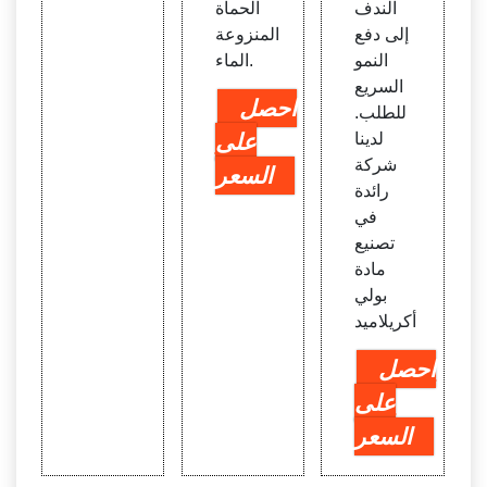
الندف
الحمأة
إلى دفع
المنزوعة
النمو
الماء.
السريع
احصل
للطلب.
لدينا
على
شركة
السعر
رائدة
في
تصنيع
مادة
بولي
أكريلاميد
احصل
على
السعر