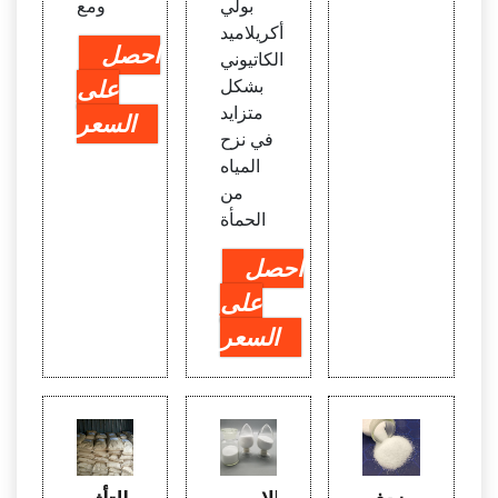
بولي
ومع
أكريلاميد
احصل
الكاتيوني
بشكل
على
متزايد
السعر
في نزح
المياه
من
الحمأة
احصل
على
السعر