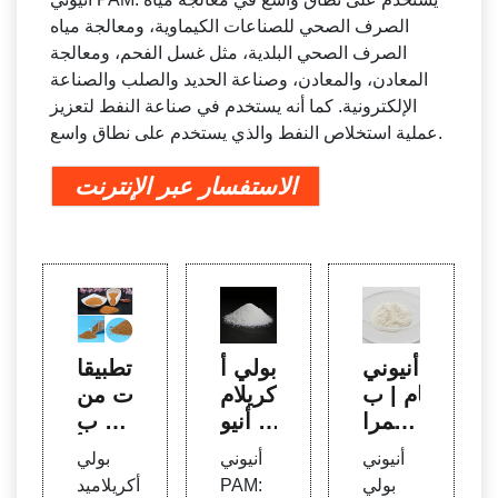
الصرف الصحي للصناعات الكيماوية، ومعالجة مياه
الصرف الصحي البلدية، مثل غسل الفحم، ومعالجة
المعادن، والمعادن، وصناعة الحديد والصلب والصناعة
الإلكترونية. كما أنه يستخدم في صناعة النفط لتعزيز
عملية استخلاص النفط والذي يستخدم على نطاق واسع.
الاستفسار عبر الإنترنت
أنيوني
بولي أ
تطبيقا
بام | ب
كريلام
ت من
وليمرا
يد أنيو
دف ب
ت ذا
ني ي
ولي أ
أنيوني
أنيوني
بولي
ت وز
ستخد
كريلام
بولي
PAM:
أكريلاميد