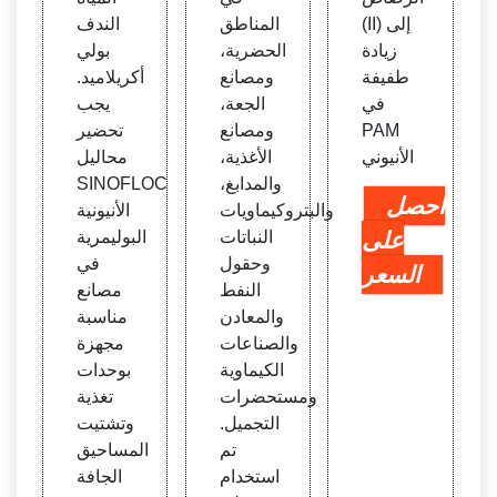
(II) إلى
المناطق
الندف
زيادة
الحضرية،
بولي
طفيفة
ومصانع
أكريلاميد.
في
الجعة،
يجب
PAM
ومصانع
تحضير
الأنيوني
الأغذية،
محاليل
والمدابغ،
SINOFLOC
احصل
والبتروكيماويات
الأنيونية
على
النباتات
البوليمرية
وحقول
في
السعر
النفط
مصانع
والمعادن
مناسبة
والصناعات
مجهزة
الكيماوية
بوحدات
ومستحضرات
تغذية
التجميل.
وتشتيت
تم
المساحيق
استخدام
الجافة