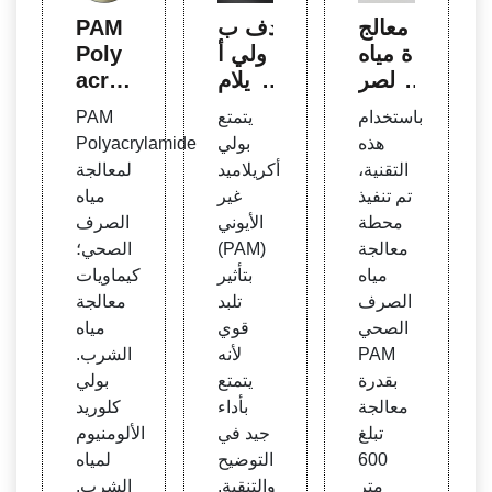
معالج
ندف ب
PAM
ة مياه
ولي أ
Poly
الصر
كريلام
acryl
ف ال
يد غير
amid
باستخدام
يتمتع
PAM
صحي
الأيون
e لمعا
هذه
بولي
Polyacrylamide
الناتج
ي - م
لجة م
التقنية،
أكريلاميد
لمعالجة
ة عن
ورد S
ياه ال
تم تنفيذ
غير
مياه
إنتاج ا
inolo
صرف
محطة
الأيوني
الصرف
لبولي
c
الصح
معالجة
(PAM)
الصحي؛
أكريلا
ي - ال
مياه
بتأثير
كيماويات
ميد
صرف
الصرف
تلبد
معالجة
الصح
الصحي
قوي
مياه
ي
PAM
لأنه
الشرب.
بقدرة
يتمتع
بولي
معالجة
بأداء
كلوريد
تبلغ
جيد في
الألومنيوم
600
التوضيح
لمياه
متر
والتنقية.
الشرب.