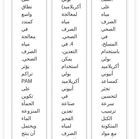
على
أكريلاميد)
نطاق
مياه
لمعالجة
واسع
الصرف
مياه
كمندد
الصحي
الصرف
في
في
الصحي.
معالجة
المسلخ،
4. في
مياه
باستخدام
التعدين،
الصرف
بولي
يمكن
الصحي.
أكريلاميد
استخدام
يؤثر
أنيوني
بولي
تراكم
كمساعد
أكريلاميد
PAM
تخثر
أنيوني
على
لتحسين
في
تكوين
سرعة
صناعة
الحمأة
ترسيب
تعدين
المنزوعة
الكتل
الفحم
الماء
المتكونة
لمياه
ويحتمل
مع مواد
الصرف
أن ينتج