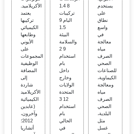
يستخدم
8 1.4
الأكريلاميد.
على
تركيبات
يعتمد
نطاق
البام 9
تركيبها
واسع
1.5
الكيميائي
في
البيئة
وطابعها
معالجة
والسلامة
الأيوني
مياه
9 2
على
الصرف
استخدام
المجموعات
الصحي
بام
الوظيفية
للصناعات
داخل
المضافة
الكيماوية،
وخارج
إلى
ومعالجة
الولايات
شاردة
مياه
المتحدة
الأكريلاميد
الصرف
12 3
الكيميائية
الصحي
استخدام
(عابدين
البلدية،
بام
وآخرون،
مثل
الحالي
2012؛
غسل
في
أتشاريا