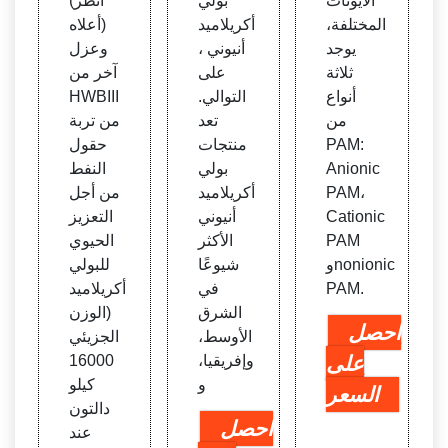
الأيونات
بولي
(انظر
المختلفة،
أكريلاميد
أعلاه)
يوجد
أنيوني ،
وعزل
ثلاثة
على
آخر من
أنواع
التوالي.
HWBIII
من
تعد
من تربة
PAM:
منتجات
حقول
Anionic
بولي
النفط
PAM،
أكريلاميد
من أجل
Cationic
أنيوني
التعزيز
PAM
الأكثر
الحيوي
وnonionic
شيوعًا
للبولي
PAM.
في
أكريلاميد
الشرق
(الوزن
احصل
الأوسط،
الجزيئي
على
وإفريقيا،
16000
و
كيلو
السعر
دالتون
احصل
عند