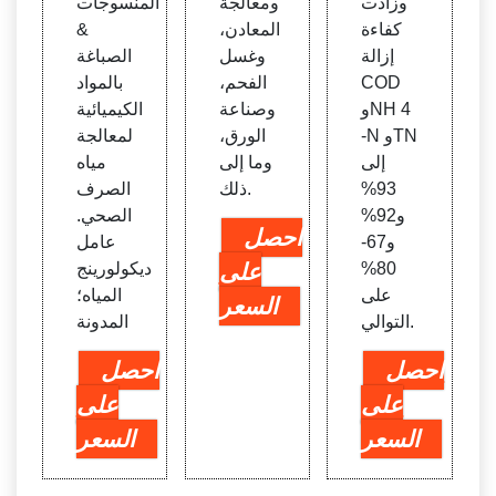
وزادت
ومعالجة
المنسوجات
كفاءة
المعادن،
&
إزالة
وغسل
الصباغة
COD
الفحم،
بالمواد
وNH 4
وصناعة
الكيميائية
-N وTN
الورق،
لمعالجة
إلى
وما إلى
مياه
93%
ذلك.
الصرف
و92%
الصحي.
احصل
و67-
عامل
80%
على
ديكولورينج
على
المياه؛
السعر
التوالي.
المدونة
احصل
احصل
على
على
السعر
السعر