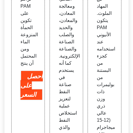
المهاد
ومعالجة
PAM
الملوث.
المعادن،
على
يتكون
والمعادن،
تكوين
PAM
والحديد
الحمأة
الأنيوني
والصلب
المنزوعة
عند
الصناعة
الماء
استخدامه
والصناعة
ومن
كجزء
الإلكترونية.
المحتمل
من
كما أنه
أن ينتج
البستنة
يستخدم
احصل
من
في
بوليمرات
صناعة
على
ذات
النفط
السعر
وزن
لتعزيز
ذري
عملية
عالي
استخلاص
(12-15
النفط
ميجاجرام
والذي