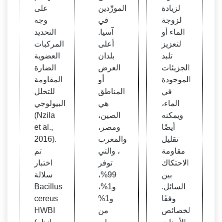
لزيادة
المورِّدين
على
لزوجة
في
وجه
الماء أو
آسيا.
التحديد
لتعزيز
أعلى
المركبات
تلبد
بلدان
العضوية
الجزيئات
العرض
الضارة
الموجودة
أو
المقاومة
في
المناطق
للتحلل
الماء،
هي
البيولوجي
ويمكنه
الصين،
(Nzila
أيضًا
ومصر،
et al.,
تقليل
والمغرب
2016).
مقاومة
، والتي
تم
الاحتكاك
توفر
اختبار
بين
99%،
سلالة
السائل.
و1%،
Bacillus
وفقًا
و1%
cereus
لخصائص
من
HWBI