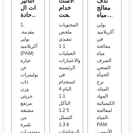
ندف
الاست
التأثير
معالج
خدام
ات ال
ة مياه
المحت
حادة
الصر
مل للب
والطو
بولي
المحتويات
1.
ف ال
ولي أ
يلة ال
أكريلاميد
ملخص
مقدمة.
صح
كريلام
مدى ل
في
تنفيذي
بولي
ي، بول
يد (P
لبولي
معالجة
1 1
أكريلاميد
ي أكر
AM)
أكريلا
مياه
العمليات
(PAM)
يلاميد
في ال
ميد الأ
الصرف
والاعتبارات
عبارة
أنيوني
مغرب
نيوني
الصحي
الرئيسية
عن
الحمأة
في
بوليمرات
نزح
استخدام
ذات
المياه.
البام 4
وزن
المواد
1.1
جزيئي
الكيميائية
التآكل
مرتفع
لمعالجة
5 1.2
مشتقة
المياه،
التسلل
من
PAM
6 1.3
بلمرة
الأنيوني:
الرشاشات
مونومرات