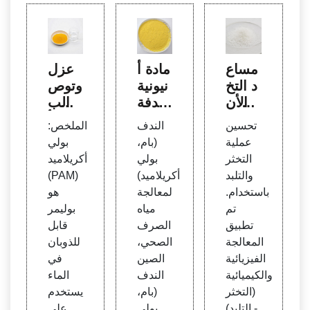
مساع
مادة أ
عزل
د التخ
نيونية
وتوص
ثر الأن
مندفة
يف الب
يوني ب
بام بو
ولي أ
تحسين
الندف
الملخص:
ولي أ
لي أك
كريلام
عملية
(بام،
بولي
كريلام
ريلامي
يد الم
التخثر
بولي
أكريلاميد
يد لمع
د للتعا
تحلل
والتلبد
أكريلاميد)
(PAM)
الجة
في |
باستخدام.
لمعالجة
هو
مياه ال
شراء
تم
مياه
بوليمر
صرف
تطبيق
الصرف
قابل
الصح
المعالجة
الصحي،
للذوبان
ي
الفيزيائية
الصين
في
والكيميائية
الندف
الماء
(التخثر
(بام،
يستخدم
- التلبد)
بولي
على