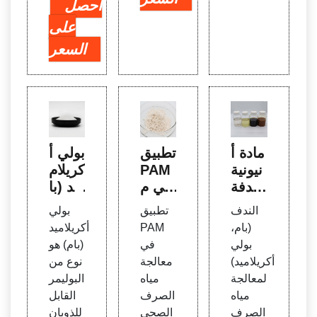
احصل
على
السعر
مادة أ
تطبيق
بولي أ
نيونية
PAM
كريلام
مندفة
في م
يد (با
بام بو
عالجة
م) من
الندف
تطبيق
بولي
لي أك
مياه ال
إنتاج ي
(بام،
PAM
أكريلاميد
ريلامي
صرف
اوتشن
بولي
في
(بام) هو
د للتعا
الصح
غ يونغ
أكريلاميد)
معالجة
نوع من
في |
ي الم
شينغ
لمعالجة
مياه
البوليمر
شراء
نزلية
البيئي
مياه
الصرف
القابل
في ال
الصرف
الصحي
للذوبان