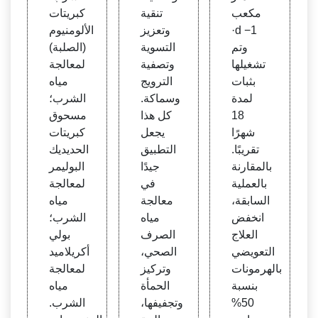
مكعب
تنقية
كبريتات
·d −1
وتعزيز
الألومنيوم
وتم
التسوية
(الصلبة)
تشغيلها
وتصفية
لمعالجة
بثبات
الترويج
مياه
لمدة
وسماكة.
الشرب؛
18
كل هذا
مسحوق
شهرًا
يجعل
كبريتات
تقريبًا.
التطبيق
الحديديك
بالمقارنة
جيدًا
البوليمر
بالعملية
في
لمعالجة
السابقة،
معالجة
مياه
انخفض
مياه
الشرب؛
العلاج
الصرف
بولي
التعويضي
الصحي،
أكريلاميد
بالهرمونات
وتركيز
لمعالجة
بنسبة
الحمأة
مياه
50%
وتجفيفها،
الشرب.