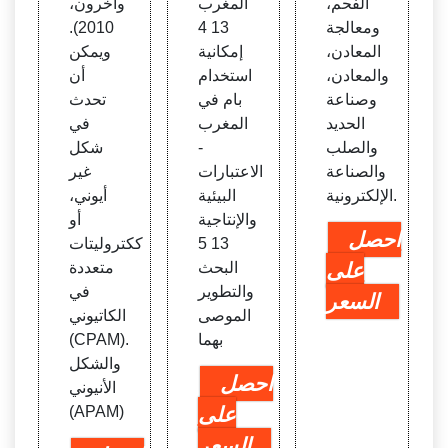
الفحم،
المغرب
وآخرون،
ومعالجة
13 4
2010).
المعادن،
إمكانية
ويمكن
والمعادن،
استخدام
أن
وصناعة
بام في
تحدث
الحديد
المغرب
في
والصلب
-
شكل
والصناعة
الاعتبارات
غير
الإلكترونية.
البيئية
أيوني،
والإنتاجية
أو
احصل
13 5
ككتروليتات
على
البحث
متعددة
والتطوير
في
السعر
الموصى
الكاتيوني
بهما
(CPAM).
والشكل
احصل
الأنيوني
على
(APAM)
السعر