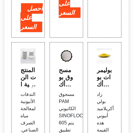
على
احصل
السعر
على
السعر
بوليمر
مسح
المنتج
ات بو
وق بو
ات الن
لي أك
لي أك
دفية ا
ريلامي
ريلامي
لأنيون
زاد
مسحوق
الندفات
د كاتي
د الكا
ية بول
بولي
PAM
الأنيونية
ونية
تيوني
ي أكر
أكريلاميد
الكاتيوني
لمعالجة
(PAM
- مور
يلاميد
أنيوني
SINOFLOC
مياه
s): بي
د Sin
بوليمر
هذه
605 يتم
الصرف
ئية
ofloc
للنفايا
القيمة
تطبيق
الصناعي.