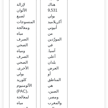
هناك
لإزالة
9,531
الألوان
بولي
لصبغ
أكريلاميد
المنسوجات
أنيوني
ومعالجة
من
مياه
المورِّدين
الصرف
في
الصحي
آسيا.
ومياه
أعلى
الصرف
بلدان
الصحي
العرض
الأخرى.
أو
بولي
المناطق
كلوريد
هي
الألومنيوم
الصين،
(PAC)،
ومصر،
لمعالجة
والمغرب
مياه