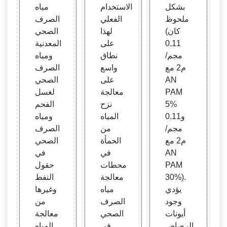
ت
بشكل
الاستخدام
مياه
ملحوظ
الفعلي
الصرف
(كان
لهذا
الصحي
0.11
على
المعدنية
مجم/
نطاق
ومياه
م2 مع
واسع
الصرف
AN
على
الصحي
PAM
معالجة
لغسل
5%
نزح
الفحم
و0.11
المياه
ومياه
مجم/
من
الصرف
م2 مع
الحمأة
الصحي
AN
في
في
PAM
محطات
حقول
30%).
معالجة
النفط
يؤدي
مياه
وغيرها
وجود
الصرف
من
أيونات
الصحي
معالجة
الرصاص
في
المياه