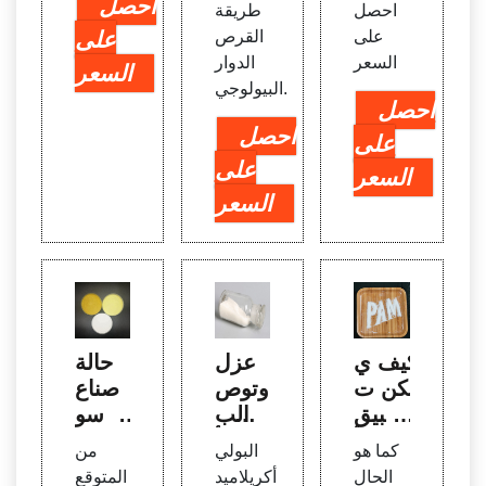
احصل
احصل
طريقة
على
القرص
على
السعر
الدوار
السعر
البيولوجي.
احصل
احصل
على
على
السعر
السعر
كيف ي
عزل
حالة
مكن ت
وتوص
صناع
طبيق
يف الب
ة سو
بولي أ
ولي أ
ق بول
كما هو
البولي
من
كريلام
كريلام
ي أكر
الحال
أكريلاميد
المتوقع