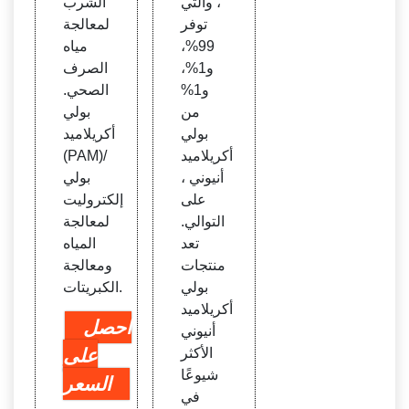
، والتي
الشرب
توفر
لمعالجة
99%،
مياه
و1%،
الصرف
و1%
الصحي.
من
بولي
بولي
أكريلاميد
أكريلاميد
(PAM)/
أنيوني ،
بولي
على
إلكتروليت
التوالي.
لمعالجة
تعد
المياه
منتجات
ومعالجة
بولي
الكبريتات.
أكريلاميد
احصل
أنيوني
الأكثر
على
شيوعًا
السعر
في