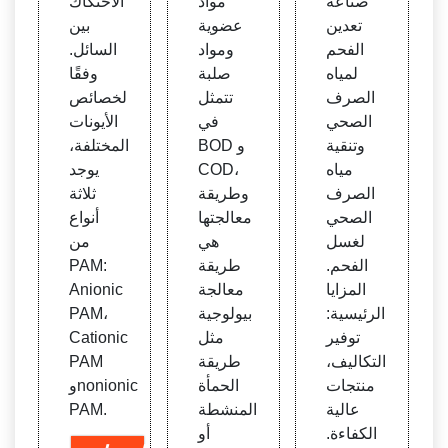
صناعة
مواد
الاحتكاك
تعدين
عضوية
بين
الفحم
ومواد
السائل.
لمياه
صلبة
وفقًا
الصرف
تتمثل
لخصائص
الصحي
في
الأيونات
وتنقية
BOD و
المختلفة،
مياه
COD،
يوجد
الصرف
وطريقة
ثلاثة
الصحي
معالجتها
أنواع
لغسل
هي
من
الفحم.
طريقة
PAM:
المزايا
معالجة
Anionic
الرئيسية:
بيولوجية
PAM،
توفير
مثل
Cationic
التكاليف،
طريقة
PAM
منتجات
الحمأة
وnonionic
عالية
المنشطة
PAM.
الكفاءة.
أو