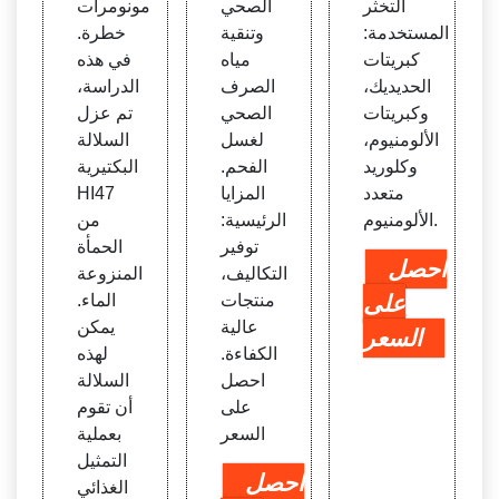
التخثر
الصحي
مونومرات
المستخدمة:
وتنقية
خطرة.
كبريتات
مياه
في هذه
الحديديك،
الصرف
الدراسة،
وكبريتات
الصحي
تم عزل
الألومنيوم،
لغسل
السلالة
وكلوريد
الفحم.
البكتيرية
متعدد
المزايا
HI47
الألومنيوم.
الرئيسية:
من
توفير
الحمأة
احصل
التكاليف،
المنزوعة
على
منتجات
الماء.
عالية
يمكن
السعر
الكفاءة.
لهذه
احصل
السلالة
على
أن تقوم
السعر
بعملية
التمثيل
احصل
الغذائي