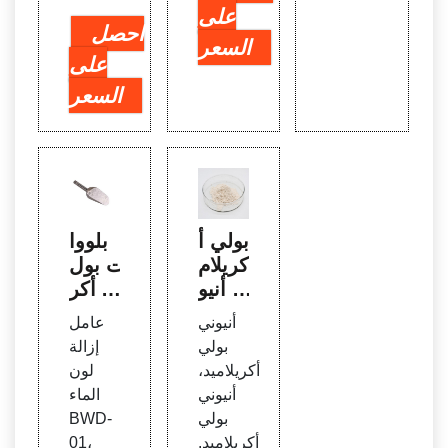
على
احصل
السعر
على
السعر
بولي أ
بلووا
كريلام
ت بول
يد أنيو
ي أكر
ني |
يلاميد
أنيوني
عامل
مورد
أنيوني
بولي
إزالة
معالج
لمثبت
أكريلاميد،
لون
ة المي
التربة
أنيوني
الماء
اه
بولي
BWD-
أكريلاميد.
01،