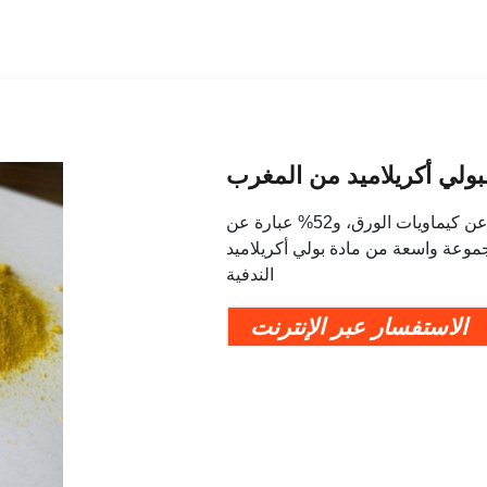
بولي أكريلاميد من المغرب
حول المنتجات والموردين: حوالي 60% منها عبارة عن كيماويات الورق، و52% عبارة عن
ساعدة. مجموعة واسعة من مادة بولي أكريلاميد
الندفية
الاستفسار عبر الإنترنت