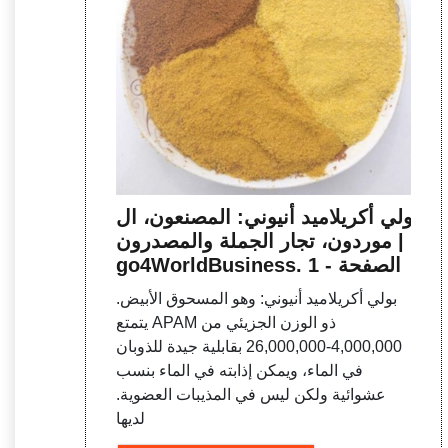
بولي أكريلاميد أنيوني: المصنعون، ال
موردون، تجار الجملة والمصدرون |
go4WorldBusiness. الصفحة - 1
بولي أكريلاميد أنيوني: وهو المسحوق الأبيض.
يتمتع APAM ذو الوزن الجزيئي من
4,000,000-26,000,000 بقابلية جيدة للذوبان
في الماء، ويمكن إذابته في الماء بنسب
عشوائية ولكن ليس في المذيبات العضوية.
لديها