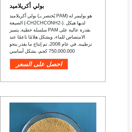
بولي أكريلاميد
بولي أكريلاميد (يُختصر بـ PAM) هو بوليمر له
الصيغة (-CH2CHCONH2-). لديها هيكل
سلسلة خطية. يتميز PAM بقدرة عالية على
الامتصاص للماء، ويشكل هلامًا ناعمًا عند
ترطيبه. في عام 2008، تم إنتاج ما يقدر بنحو
750.000.000 كجم، بشكل أساسي
احصل على السعر