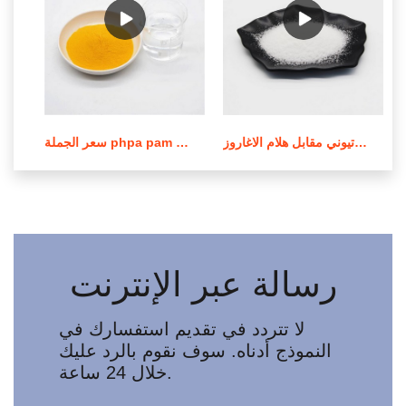
عملية صنع بولي أكريلاميد الكاتيوني مقابل هلام الاغاروز
سعر الجملة phpa pam بولي أكريلاميد في لبنان
رسالة عبر الإنترنت
لا تتردد في تقديم استفسارك في
النموذج أدناه. سوف نقوم بالرد عليك
خلال 24 ساعة.