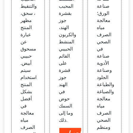
صناعة
المحبب
والتنقيط
الورق؛
بقشرة
، سحق،
معالجة
جوز
مظهر
مياه
الهند،
المنتج
الصرف
والكربون
عبارة
الصحي
المنشط
عن
في
الحبيبي
مسحوق
صناعة
القائم
حبيبي
الأدوية
على
أبيض.
وصناعة
قشرة
سيتم
الجلود
جوز
استخدام
والطباعة
الهند
المنتج
والصباغة
في
بشكل
معالجة
حوض
أفضل
مياه
السمك
في
الصرف
وما إلى
معالجة
الصحي
ذلك.
مياه
ومنظم
الصرف