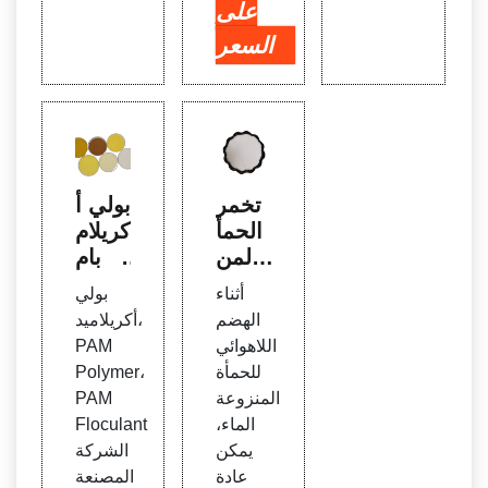
على
السعر
تخمر
بولي أ
الحمأ
كريلام
ة المن
يد بام
شطة
لمسح
أثناء
بولي
بالنفا
وق أب
الهضم
أكريلاميد،
يات لل
يض لل
اللاهوائي
PAM
بولي أ
تنقيب
للحمأة
Polymer،
كريلام
عن الن
المنزوعة
PAM
يد
فط ف
الماء،
Floculant
ي الم
يمكن
الشركة
غرب
عادة
المصنعة