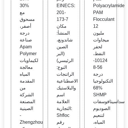
30%
EINECS:
Polyacrylamide
PAM
201-
مع
Flocculant
173-7
مسحوق
12
مكان
أصفر،
مليون
المنشأ:
درجة
ميجاوات
شاندونغ،
صناعة
لحفر
الصين
Apam
النفط،
(البر
Polymer
10124-
الرئيسي)
لكيماويات
56-8
النوع:
معالجة
درجة
الراتنجات
المياه
التكنولوجيا
الاصطناعية
المقدمة
68%
والبلاستيك
من
SHMP
اسم
الشركة
سداسيتافوسفات
العلامة
المصنعة
الصوديوم
التجارية:
الصينية
لتنعيم
Shfloc
-
المياه،
رقم
Zhengzhou