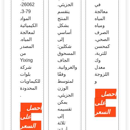
في
الجزيئي.
26062-
معالجة
ينقسم
79-3،
المياه
المنتج
المواد
ومياه
بشكل
الكيميائية
الصرف
أساسي
لمعالجة
الصحي،
إلى
المياه.
كمحسن
شكلين:
المصدر
للتربة،
المسحوق
من
وك
الجاف
Yixing
معدل
والغروانية.
شركة
اللزوجة
وفقًا
بلوات
و
لمتوسط
للكيماويات
الوزن
المحدودة
احصل
الجزيئي،
.
على
يمكن
احصل
تقسيمه
السعر
إلى
على
ثلاثة
السعر
أنواع: