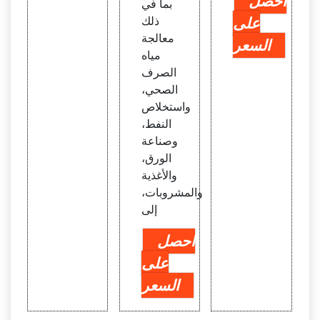
احصل
بما في
على
ذلك
معالجة
السعر
مياه
الصرف
الصحي،
واستخلاص
النفط،
وصناعة
الورق،
والأغذية
والمشروبات،
إلى
احصل
على
السعر