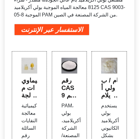
8125 معالجة المياه الموجبة بولي أكريلاميد CAS 9003-
05-8 الموجبة PAM من الشركة المصنعة في الصين.
الاستفسار عبر الإنترنت
بام / ب
رقم
كيماوي
ولي أ
CAS
ات م
كريلام
رقم 9
عالجة
يد الن
003-0
النفايا
يستخدم
PAM،
كيميائية
دف ل
5-8 /
ت ال
بولي
بولي
معالجة
معالج
PAM
سائلة
أكريلاميد
أكريلاميد،
النفايات
ة المي
/ معال
رقم ك
الكاتيوني
الشركة
السائلة
اه
جة مي
اس ر
بشكل
المصنعة/
رقم