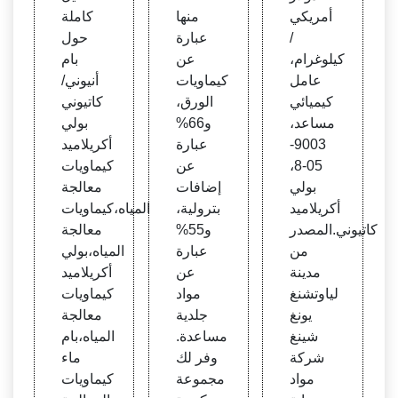
أمريكي
منها
كاملة
/
عبارة
حول
كيلوغرام،
عن
بام
عامل
كيماويات
أنيوني/
كيميائي
الورق،
كاتيوني
مساعد،
و66%
بولي
9003-
عبارة
أكريلاميد
05-8،
عن
كيماويات
بولي
إضافات
معالجة
أكريلاميد
بترولية،
المياه،كيماويات
كاتيوني.المصدر
و55%
معالجة
من
عبارة
المياه،بولي
مدينة
عن
أكريلاميد
لياوتشنغ
مواد
كيماويات
يونغ
جلدية
معالجة
شينغ
مساعدة.
المياه،بام
شركة
وفر لك
ماء
مواد
مجموعة
كيماويات