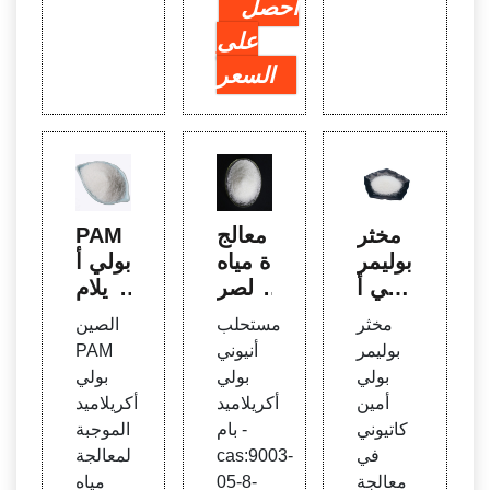
احصل
على
السعر
مخثر
معالج
PAM
بوليمر
ة مياه
بولي أ
بولي أ
الصر
كريلام
مين ك
ف ال
يد الم
مخثر
مستحلب
الصين
اتيوني
صحي
وجبة ل
بوليمر
أنيوني
PAM
في مي
مستح
معالج
بولي
بولي
بولي
اه ال
لب بو
ة مياه
أمين
أكريلاميد
أكريلاميد
شرب
لي أك
الصر
كاتيوني
بام -
الموجبة
ريلامي
ف ال
في
cas:9003-
لمعالجة
د الكا
صحي
معالجة
05-8-
مياه