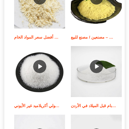
بوليمر بولي أكريلاميد قابل للذوبان في الزيت – مصنعين / مصنع للبيع
أفضل سعر المواد الخام apam/مسحوق بولي أكريلاميد أنيوني
جودة عالية من الموردين الندف بام قبل الميلاد في الأردن
استخدام وإشعار تطبيق بولي أكريلاميد غير الأيوني