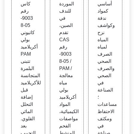
اه بول
قم 90
أساسي
الموردة
كاس
ي أكر
03-05
كمواد
للندف
رقم
يلاميد
-8 كات
ندفة
في
9003-
يوني
وكواشف
الصين،
05-8
نزح
تقدم
كاتيوني
المياه
CAS
بولي
لمياه
رقم
أكريلاميد
الصرف
9003-
PAM
الصحي
05-8 /
تتبنى
والصرف
PAM /
البلمرة
الصحي
معالجة
المتجانسة
في
مياه
للأكريلاميد
الصناعة
بولي
قبل
؛
أكريلاميد
إضافة
مساعدات
المواد
التحلل
الاحتفاظ
الكيميائية،
المائي
ومكثف
مواصفات
القلوي.
في
الفحم
بعد
صناعة
المنشط
التحبيب