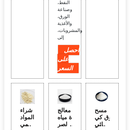
النفط،
وصناعة
الورق،
والأغذية
والمشروبات،
إلى
احصل
على
السعر
مسح
معالج
شراء
وق كي
ة مياه
المواد
ميائي
الصر
الكيمي