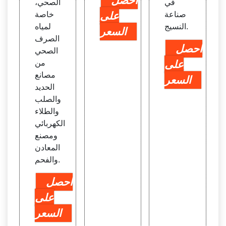
احصل
في
الصحي،
صناعة
على
خاصة
النسيج.
لمياه
السعر
الصرف
احصل
الصحي
على
من
مصانع
السعر
الحديد
والصلب
والطلاء
الكهربائي
ومصنع
المعادن
والفحم.
احصل
على
السعر