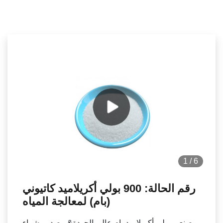
1
/
6
رقم الحالة: 900 بولي أكريلاميد كاتيوني
(بام) لمعالجة المياه
مصنعي بولي أكريلاميد بام عالي الجودة& مصدر - شراء