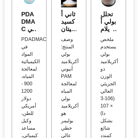
تحلل
ثاني أ
PDA
بولي أ
كسيد
DMA
كريلام
التيتان
C في
يد وآثا
يوم ال
المواد
ملخص
وصف
PDADMAC
ره
صين
الكيمي
يستخدم
المنتج:
في
ي، أك
ائية ل
بولي
بولي
المواد
سيد ا
معالج
أكريلاميد
أكريلاميد
الكيميائية
لكروم
ة المي
ذو
أنيوني
لمعالجة
الأخض
اه، عر
الوزن
PAM
المياه،
ر، أك
ض مع
الجزيئي
لمعالجة
900 -
سيد ا
الجة ا
العالي
المياه
1200
لحديد
لمياه
(106-3
بولي
دولار
× 107
أكريلاميد
أمريكي
دا)
هو
للطن،
بشكل
بوليمر
وكيل
شائع
خطي
مساعد
كمندد
عالي
كيميائي،