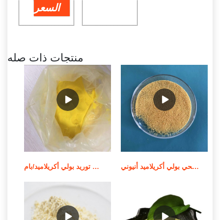
السعر
منتجات ذات صله
الشركة المصنعة للمواد الكيميائية لمعالجة مياه الصرف الصحي بولي أكريلاميد أنيوني
توريد بولي أكريلاميد/بام MSDS لمعالجة المياه في الصين