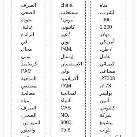
تيوني
الصين
مياه
china.
الصرف
PAM
الشرب،
مستحلب
الصحي
900 -
أنيوني /
بجودة
1,200
كاتيوني
عالية،
دولار
/ غير
الرائدة
أمريكي
أيوني
في
/ طن،
PAM.
مجال
عامل
إرسال
بولي
كيميائي
الاستفسار.
أكريلاميد
مساعد،
بولي
PAM
27308-
أكريلاميد
الموجبة
78-7،
PAM
لمصنعي
بوليمر
لمعالجة
معالجة
أمين
المياه
مياه
كاتيوني.
CAS
الصرف
شركة
NO.
الصحي.
ييشينغ
9003-
الموردين،
بلوات
05-8.
والعثور