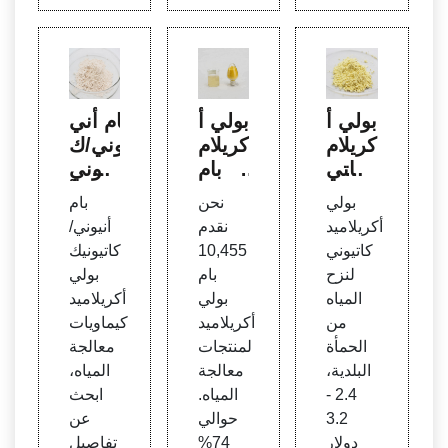
بولي أ
بولي أ
بام أني
كريلام
كريلام
وني/ك
يد كاتي
يد بام
اتيوني
وني لن
لمعال
بولي أ
بولي
نحن
بام
زح ال
جة ال
كريلام
أكريلاميد
نقدم
أنيوني/
مياه م
مياه، ب
يد معا
كاتيوني
10,455
كاتيونيك
ن الح
ولي أ
لجة ال
لنزح
بام
بولي
مأة الب
كريلام
مياه
المياه
بولي
أكريلاميد
لدية
يد بام
من
أكريلاميد
كيماويات
الحمأة
لمنتجات
معالجة
البلدية،
معالجة
المياه،
2.4 -
المياه.
ابحث
3.2
حوالي
عن
دولار
74%
تفاصيل