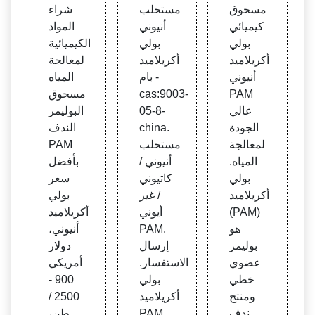
بولي أ
ف ال
ائية ل
مسحوق
مستحلب
شراء
كريلام
صحي
معالج
كيميائي
أنيوني
المواد
يد أنيو
مستح
ة المي
بولي
بولي
الكيميائية
ني عا
لب بو
اه مس
أكريلاميد
أكريلاميد
لمعالجة
لي ال
لي أك
حوق ا
أنيوني
بام -
المياه
جودة
ريلامي
لبوليم
PAM
cas:9003-
مسحوق
PAM
د الكا
ر الند
عالي
05-8-
البوليمر
تيوني
ف
الجودة
china.
الندف
PAM
لمعالجة
مستحلب
PAM
المياه.
أنيوني /
بأفضل
بولي
كاتيوني
سعر
أكريلاميد
/ غير
بولي
(PAM)
أيوني
أكريلاميد
هو
PAM.
أنيوني،
بوليمر
إرسال
دولار
عضوي
الاستفسار.
أمريكي
خطي
بولي
900 -
ومنتج
أكريلاميد
2500 /
ندف
PAM
طن،