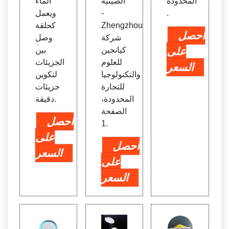
المحدودة
الصينية
الماء
.
-
ويعمل
Zhengzhou
كحلقة
احصل
شركة
وصل
على
كيانجين
بين
للعلوم
الجزيئات
السعر
والتكنولوجيا
لتكوين
للتجارة
جزيئات
المحدودة،
دقيقة.
الصفحة
احصل
1.
على
احصل
السعر
على
السعر