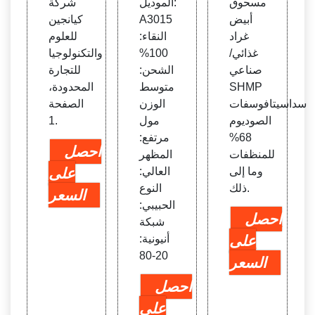
مسحوق
الموديل:
شركة
أبيض
A3015
كيانجين
غراد
النقاء:
للعلوم
غذائي/
100%
والتكنولوجيا
صناعي
الشحن:
للتجارة
SHMP
متوسط
المحدودة،
سداسيتافوسفات
الوزن
الصفحة
الصوديوم
مول
1.
68%
مرتفع:
احصل
للمنظفات
المظهر
وما إلى
العالي:
على
ذلك.
النوع
السعر
الحبيبي:
احصل
شبكة
على
أنيونية:
20-80
السعر
احصل
على