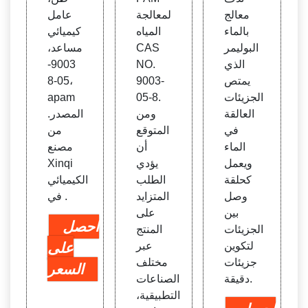
معالج
لمعالجة
عامل
بالماء
المياه
كيميائي
البوليمر
CAS
مساعد،
الذي
NO.
9003-
يمتص
9003-
05-8،
الجزيئات
05-8.
apam
العالقة
ومن
.المصدر
في
المتوقع
من
الماء
أن
مصنع
ويعمل
يؤدي
Xinqi
كحلقة
الطلب
الكيميائي
وصل
المتزايد
في .
بين
على
احصل
الجزيئات
المنتج
لتكوين
عبر
على
جزيئات
مختلف
السعر
دقيقة.
الصناعات
التطبيقية،