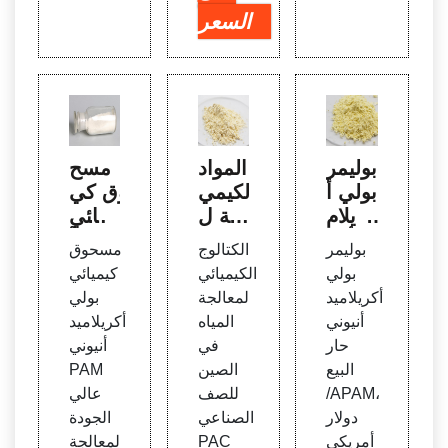
السعر
بوليمر
المواد
مسح
بولي أ
الكيمي
وق كي
كريلام
ائية ل
ميائي
يد أنيو
معالج
بولي أ
بوليمر
الكتالوج
مسحوق
ني حا
ة المي
كريلام
بولي
الكيميائي
كيميائي
ر البيع
اه - ع
يد أنيو
أكريلاميد
لمعالجة
بولي
/APA
لوم ت
ني عا
أنيوني
المياه
أكريلاميد
M
شنغ
لي ال
حار
في
أنيوني
تشو ت
جودة
البيع
الصين
PAM
شيانغ
PAM
/APAM،
للصف
عالي
جين
دولار
الصناعي
الجودة
أمريكي
PAC
لمعالجة