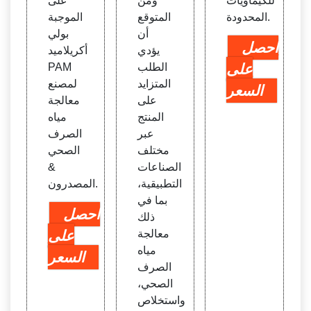
للكيماويات
ومن
على
المحدودة.
المتوقع
الموجبة
أن
بولي
احصل
يؤدي
أكريلاميد
على
الطلب
PAM
المتزايد
لمصنع
السعر
على
معالجة
المنتج
مياه
عبر
الصرف
مختلف
الصحي
الصناعات
&
التطبيقية،
المصدرون.
بما في
احصل
ذلك
معالجة
على
مياه
السعر
الصرف
الصحي،
واستخلاص