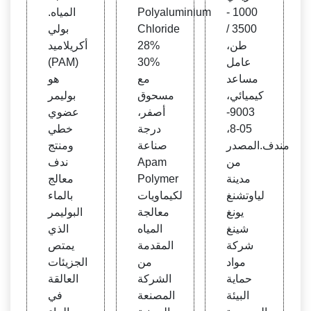
1000 -
Polyaluminium
المياه.
3500 /
Chloride
بولي
طن،
28%
أكريلاميد
عامل
30%
(PAM)
مساعد
مع
هو
كيميائي،
مسحوق
بوليمر
9003-
أصفر،
عضوي
05-8،
درجة
خطي
مندف.المصدر
صناعة
ومنتج
من
Apam
ندف
مدينة
Polymer
معالج
لياوتشنغ
لكيماويات
بالماء
يونغ
معالجة
البوليمر
شينغ
المياه
الذي
شركة
المقدمة
يمتص
مواد
من
الجزيئات
حماية
الشركة
العالقة
البيئة
المصنعة
في