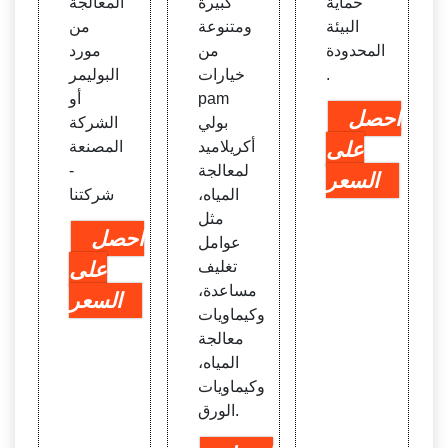
حماية
كبيرة
المعالجة
البيئة
ومتنوعة
من
المحدودة
من
مورد
.
خيارات
البوليمر
pam
أو
احصل
بولي
الشركة
على
أكريلاميد
المصنعة
لمعالجة
-
السعر
المياه،
شركتنا
مثل
احصل
عوامل
تغليف
على
مساعدة،
السعر
وكيماويات
معالجة
المياه،
وكيماويات
الورق.