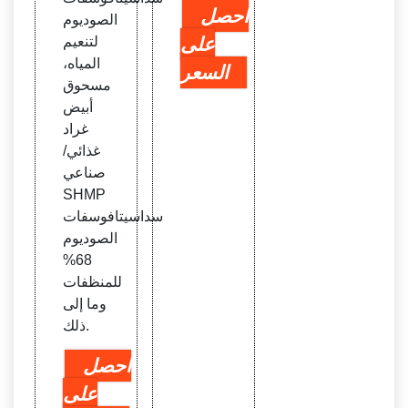
احصل
الصوديوم
على
لتنعيم
المياه،
السعر
مسحوق
أبيض
غراد
غذائي/
صناعي
SHMP
سداسيتافوسفات
الصوديوم
68%
للمنظفات
وما إلى
ذلك.
احصل
على