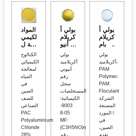
بولي أ
بولي أ
المواد
كريلام
كريلام
الكيمي
يد بام
يد أنيو
ائية ل
لمسح
ني لتع
معالج
بولي
بولي
الكتالوج
وق أب
زيز ا
ة المي
أكريلاميد،
أكريلاميد
الكيميائي
يض لل
ستخلا
اه - ع
PAM
أنيوني
لمعالجة
تنقيب
ص ال
لوم ت
Polymer،
رقم
المياه
عن الن
زيت
شنغ
PAM
سجل
في
فط ف
(EOR
تشو ت
Floculant
المستخلصات
الصين
ي الم
شيانغ
الشركة
الكيميائية:
للصف
غرب
جين
المصنعة
9003-
الصناعي
/ المورد
05-8
PAC
في
MF:
Polyaluminium
الصين،
(C3H5NO)n
Chloride
تقدم
رقم
28%