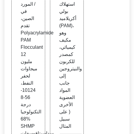
استهلاك
/ المورد
بولي
في
أكريلاميد
الصين،
(PAM)،
تقدم
وهو
Polyacrylamide
مكيف
PAM
كيميائي،
Flocculant
كمصدر
12
للكربون
مليون
والنيتروجين
ميجاوات
إلى
لحفر
جانب
النفط،
المواد
10124-
العضوية
56-8
الأخرى
درجة
( على
التكنولوجيا
سبيل
68%
المثال
SHMP
سداسيتافوسفات