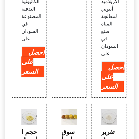
أكريلاميد
الكاتيونية
أنيوني
الندفية
لمعالجة
المصنوعة
المياه
في
صنع
السودان
في
على
السودان
احصل
على
على
احصل
السعر
على
السعر
تقرير
سوق
حجم ا