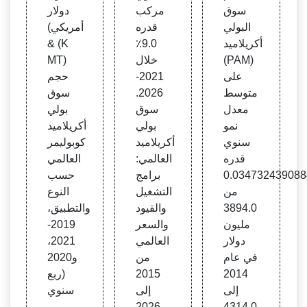
سوق
مركب
دولار
البولي
قدره
أمريكي)
أكريلاميد
9.0٪
& (K
(PAM)
خلال
MT)
على
2021-
حجم
متوسط
2026.
سوق
معدل
سوق
بولي
نمو
بولي
أكريلاميد
سنوي
أكريلاميد
كوبوليمر
قدره
العالمي:
العالمي
0.034732439088
برامج
حسب
من
التشغيل
النوع
3894.0
والقيود
والتطبيق،
مليون
والسعر
2019-
دولار
العالمي
2021،
في عام
من
و2020
2014
2015
(ربع
إلى
إلى
سنوي
2026.
4314.0