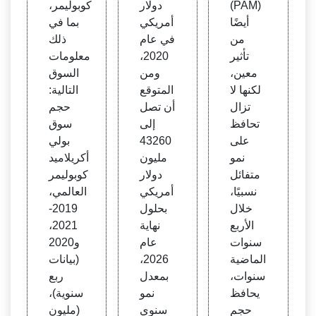
(PAM)
دولار
كوبوليمر،
أيضًا
أمريكي
بما في
من
في عام
ذلك
تأثير
2020،
معلومات
معين،
ومن
السوق
لكنها لا
المتوقع
التالية:
تزال
أن تصل
حجم
تحافظ
إلى
سوق
على
43260
بولي
نمو
مليون
أكريلاميد
متفائل
دولار
كوبوليمر
نسبيًا،
أمريكي
العالمي،
خلال
بحلول
2019-
الأربع
نهاية
2021،
سنوات
عام
و2020
الماضية
2026،
(بيانات
سنوات،
بمعدل
ربع
يحافظ
نمو
سنوية)،
حجم
سنوي
(مليون