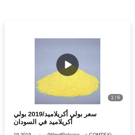
1
/
6
سعر بولي أكريلاميد/2019 بولي
أكريلاميد في السودان
19 سبتمبر 2019 (WiredRelease عبر COMTEX) -