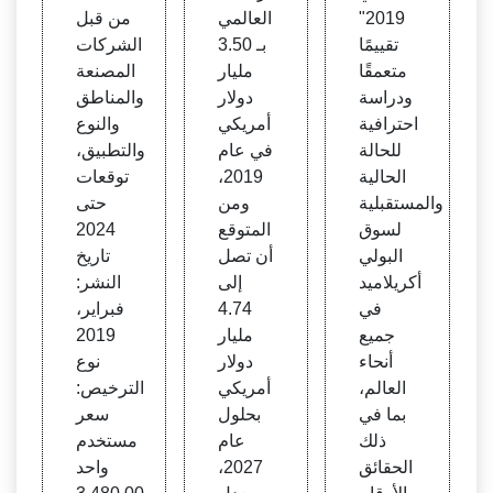
ء مع
ركات
2019"
العالمي
من قبل
المصن
تقييمًا
بـ 3.50
الشركات
عة
متعمقًا
مليار
المصنعة
ودراسة
دولار
والمناطق
احترافية
أمريكي
والنوع
للحالة
في عام
والتطبيق،
الحالية
2019،
توقعات
والمستقبلية
ومن
حتى
لسوق
المتوقع
2024
البولي
أن تصل
تاريخ
أكريلاميد
إلى
النشر:
في
4.74
فبراير،
جميع
مليار
2019
أنحاء
دولار
نوع
العالم،
أمريكي
الترخيص:
بما في
بحلول
سعر
ذلك
عام
مستخدم
الحقائق
2027،
واحد