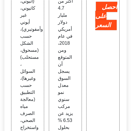
أكثر من
(أنيوني،
احصل
4.7
كاتيوني،
على
مليار
غير
دولار
أيوني
السعر
أمريكي
وأمفوتيري)،
في عام
حسب
2018،
الشكل
ومن
(مسحوق،
المتوقع
مستحلب)
أن
،
يسجل
السوائل
السوق
وغيرها)،
معدل
حسب
نمو
التطبيق
سنوي
(معالجة
مركب
مياه
يزيد عن
الصرف
6.53 %
الصحي،
بحلول
واستخراج