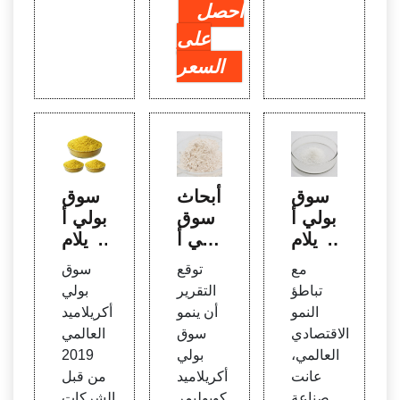
احصل
على
السعر
سوق
أبحاث
سوق
بولي أ
سوق
بولي أ
كريلام
بولي أ
كريلام
يد بام
كريلام
يد العا
مع
توقع
سوق
العالم
يد كوب
لمي
تباطؤ
التقرير
بولي
ي - تق
وليمر
2019
النمو
أن ينمو
أكريلاميد
ارير ال
العالم
من قب
الاقتصادي
سوق
العالمي
سوق
ية (2
ل الش
العالمي،
بولي
2019
العالم
015-2
ركات
عانت
أكريلاميد
من قبل
ية
019
المصن
صناعة
كوبوليمر
الشركات