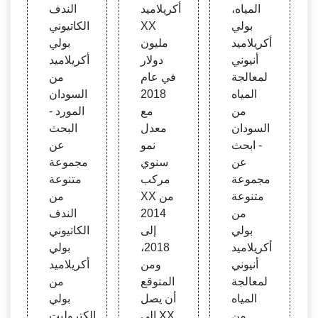
ن أنيو
يخ
المياه،
أكريلاميد
الندف
ني
بولي
XX
الكاتيوني
أكريلاميد
مليون
بولي
أنيوني
دولار
أكريلاميد
لمعالجة
في عام
من
المياه
2018
السودان
من
مع
المورد -
السودان
معدل
البحث
- ابحث
نمو
عن
عن
سنوي
مجموعة
مجموعة
مركب
متنوعة
متنوعة
XX من
من
من
2014
الندف
بولي
إلى
الكاتيوني
أكريلاميد
2018،
بولي
أنيوني
ومن
أكريلاميد
لمعالجة
المتوقع
من
المياه
أن يصل
بولي
من
إلى XX
إلكتروليت