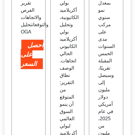
بمعدل
بولي
تقرير
نمو
أكريلاميد
الفرص
سنوي
الكاتيونية،
والاتجاهات
مركب
وتحليل
والتوقعاتتحليل
على
بولي
OGA
مدى
أكريلاميد
احصل
السنوات
الكاتيوني
الخمس
الحالي
على
المقبلة
اتجاهات.
السعر
تقريبًا،
الوصف
وسيصل
نطاق
إلى
التقرير:
مليون
من
دولار
المتوقع
أمريكي
أن ينمو
في عام
السوق
2025،
العالمي
من
لبولي
مليون
أكريلاميد