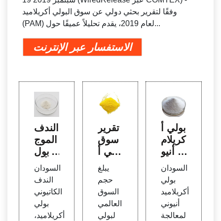
وفقًا لتقرير بحثي دولي عن سوق البولي أكريلاميد
(PAM) لعام 2019، يقدم تحليلاً عميقًا حول...
الاستفسار عبر الإنترنت
بولي أ
تقرير
الندف
كريلام
سوق
الموج
يد أنيو
بولي أ
بة بول
ني لم
كريلام
ي أكر
السودان
يبلغ
السودان
عالجة
يد العا
يلامي
بولي
حجم
الندف
الميا
لمي
د، الس
أكريلاميد
السوق
الكاتيوني
ه، ال
2019
ودان
أنيوني
العالمي
بولي
سودا
- التار
الندف
لمعالجة
لبولي
أكريلاميد،