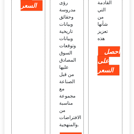
القادمة
رؤى
السعر
التي
مدروسة
من
وحقائق
شأنها
وبيانات
تعزيز
تاريخية
هذه
وبيانات
وتوقعات
احصل
السوق
على
المصادق
عليها
السعر
من قبل
الصناعة
مع
مجموعة
مناسبة
من
الافتراضات
والمنهجية.