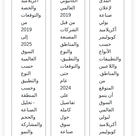
المدى
الكاتيوني
أكريلاميد
SNF
صناع
والنمو
لإعلان
العالمي
والحصة
ة
صناعة
2019
والتوقعات
بولي
من قبل
من
أكريلاميد
الشركات
2019
كوبوليمر
المصنعة
إلى
حسب
والمناطق
2025
الأنواع
والنوع
السوق
والتطبيقات
والتطبيق،
العالمية
واللاعبين
والتوقعات
حسب
والمناطق.
حتى
النوع
من
عام
والتطبيق
المتوقع
2024
وحسب
أن ينمو
على
المنطقة
السوق
تفاصيل
- تحليل
العالمي
كاملة
الصناعة
لبولي
حول
والحجم
أكريلاميد
سوق
والمشاركة
كوبوليمر
صناعة
والنمو