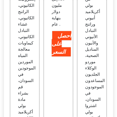
بولي
مليون
الكاتيوني،
أكريلاميد
دولار
الراتنج
أنيوني
بنهاية
الكاتيوني،
وراتنج
عام .
غشاء
التبادل
التبادل
احصل
الأنيوني
الكاتيوني،
والأنيون
على
كيماويات
المناديل
معالجة
السعر
الصحية،
المياه
موردو
الموردين
الوكلاء
الموجودين
الجلديون
في
المساعدون
السودان،
الموجودون
قم
في
بشراء
السودان،
مادة
اشتروا
بولي
بولي
أكريلاميد