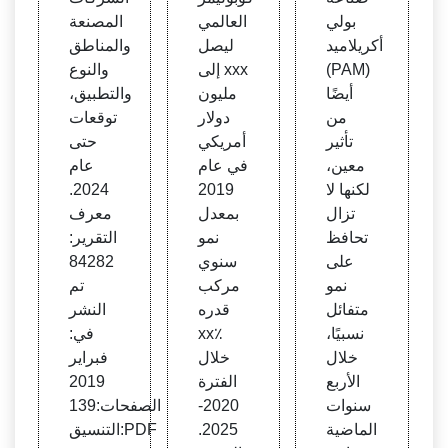
عة
بولي
العالمي
المصنعة
أكريلاميد
ليصل
والمناطق
(PAM)
إلى xxx
والنوع
أيضًا
مليون
والتطبيق،
من
دولار
توقعات
تأثير
أمريكي
حتى
معين،
في عام
عام
لكنها لا
2019
2024.
تزال
بمعدل
معرف
تحافظ
نمو
التقرير:
على
سنوي
84282
نمو
مركب
تم
متفائل
قدره
النشر
نسبيًا،
xx٪
في:
خلال
خلال
فبراير
الأربع
الفترة
2019
سنوات
2020-
الصفحات:139
الماضية
2025.
التنسيق:PDF