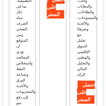
واللب،
التطبيقية،
والدهانات
على
بما في
والطلاءات،
ذلك
السعر
والمنسوجات،
مياه
والأغذية
الصرف
وغيرها)
الصحي
مع
ومن
تحليل
المتوقع
السوق
أن
الإقليمي
تؤدي
والوطني
المعالجة
والتحليل
واستخلاص
المالي
النفط
الرائد
وصناعة
الورق
احصل
والأغذية
على
والمشروبات
إلى دفع
السعر
نمو