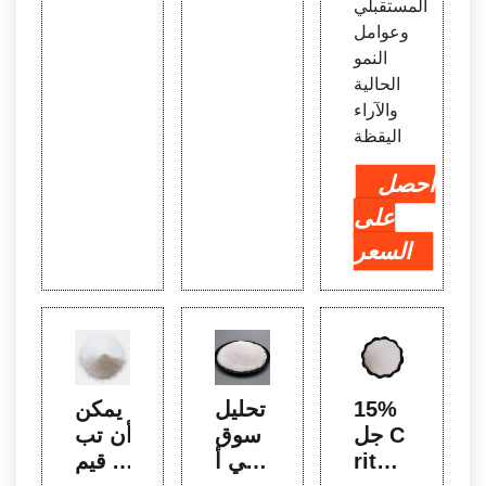
المستقبلي
وعوامل
النمو
الحالية
والآراء
اليقظة
احصل
على
السعر
15%
تحليل
يمكن
جل C
سوق
أن تب
riteri
بولي أ
لغ قيم