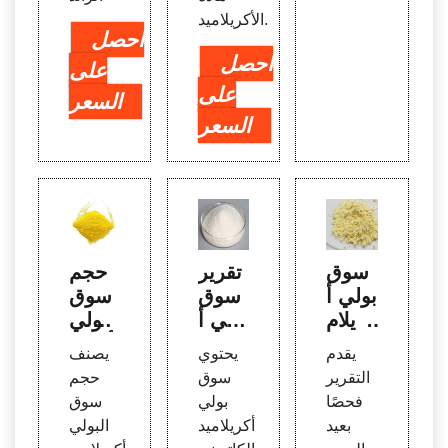
الأكريلاميد.
احصل
احصل
على
على
السعر
السعر
سوق
تقرير
حجم
بولي أ
سوق
سوق
كريلام
بولي أ
البولي
يد كوب
كريلام
أكريلا
يقدم
يحتوي
يصنف
وليمر
يد الك
ميد و
التقرير
سوق
حجم
العالم
اتيوني
حصته
فحصًا
بولي
سوق
ي 20
- البح
والتوق
بعيد
أكريلاميد
البولي
19 –
ث وال
عات