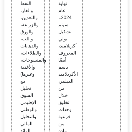
نهاية
النفط
عام
والغاز،
2024.،
والتعدين،
سيتم
والزراعة،
تشكيل
والورق
بولي
واللب،
أكريلاميد،
والدهانات
المعروف
والطلاءات،
أيضًا
والمنسوجات،
باسم
والأغذية
الأكريلاميد
وغيرها)
المبلمر،
مع
من
تحليل
خلال
السوق
تخليق
الإقليمي
وحدات
والوطني
فرعية
والتحليل
من
المالي
مادة
الرائد