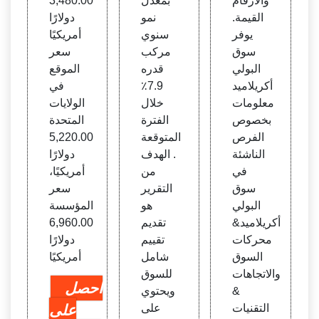
والأرقام
بمعدل
3,480.00
القيمة.
نمو
دولارًا
يوفر
سنوي
أمريكيًا
سوق
مركب
سعر
البولي
قدره
الموقع
أكريلاميد
7.9٪
في
معلومات
خلال
الولايات
بخصوص
الفترة
المتحدة
الفرص
المتوقعة
5,220.00
الناشئة
. الهدف
دولارًا
في
من
أمريكيًا،
سوق
التقرير
سعر
البولي
هو
المؤسسة
أكريلاميد&
تقديم
6,960.00
محركات
تقييم
دولارًا
السوق
شامل
أمريكيًا
والاتجاهات
للسوق
احصل
&
ويحتوي
التقنيات
على
على