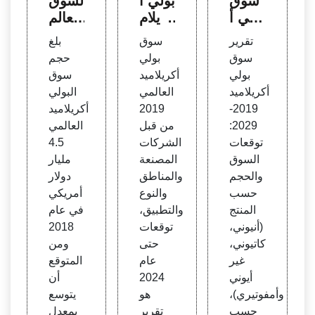
سوق
بولي أ
لسوق
بولي أ
كريلام
العالم
كريلام
يد العا
ي للبو
تقرير
سوق
بلغ
يد 20
لمي
لي أك
سوق
بولي
حجم
19-20
2019
ريلامي
بولي
أكريلاميد
سوق
29 - أ
من قب
د& ش
أكريلاميد
العالمي
البولي
بحاث
ل الش
ارك |
2019-
2019
أكريلاميد
كينيث
ركات
الصنا
2029:
من قبل
العالمي
المصن
عة
توقعات
الشركات
4.5
عة
السوق
المصنعة
مليار
والحجم
والمناطق
دولار
حسب
والنوع
أمريكي
المنتج
والتطبيق،
في عام
(أنيوني،
توقعات
2018
كاتيوني،
حتى
ومن
غير
عام
المتوقع
أيوني
2024
أن
وأمفوتيري)،
هو
يتوسع
حسب
تقرير
بمعدل