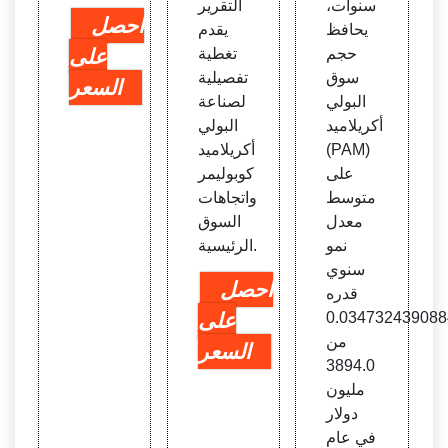
سنوات،
التقرير
احصل
يحافظ
يقدم
حجم
تغطية
على
سوق
تفصيلية
السعر
البولي
لصناعة
أكريلاميد
البولي
(PAM)
أكريلاميد
على
كوبوليمر
متوسط
واتجاهات
معدل
السوق
نمو
الرئيسية.
سنوي
احصل
قدره
0.034732439088
على
من
السعر
3894.0
مليون
دولار
في عام