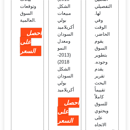
التفصيلي
الشكل
وتوقعات
لها.
مبيعات
السوق
وفي
بولي
العالمية.
الوقت
أكريلاميد
احصل
الحاضر،
السودان
يقوم
ومعدل
على
السوق
النمو
السعر
بتطوير
(2013-
وجوده.
2018)
يقدم
الشكل
تقرير
السودان
البحث
بولي
تقييماً
أكريلاميد
كاملاً
احصل
للسوق
ويحتوي
على
على
السعر
الاتجاه