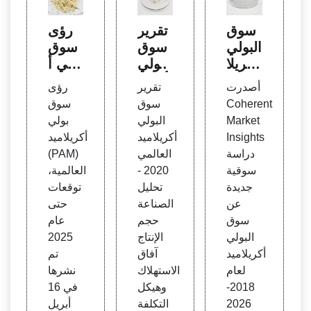
سوق
تقرير
رؤى
البولي
سوق
سوق
أكريلا
البولي
بولي أ
ميد: ت
أكريلا
كريلام
أصدرت
تقرير
رؤى
قييم ا
ميد ال
يد (P
Coherent
سوق
سوق
لتوقعا
عالم
AM) ا
Market
البولي
بولي
ت الم
ي 20
لعالمي
Insights
أكريلاميد
أكريلاميد
ستق
20 - ا
ة، توق
دراسة
العالمي
(PAM)
بلية ع
لصناع
عاته
سوقية
2020 -
العالمية،
لى
ة
جديدة
تحليل
توقعات
عن
الصناعة
حتى
سوق
حجم
عام
البولي
الإنتاج
2025
أكريلاميد
آفاق
تم
لعام
الاستهلاك
نشرها
2018-
وهيكل
في 16
2026
التكلفة
أبريل