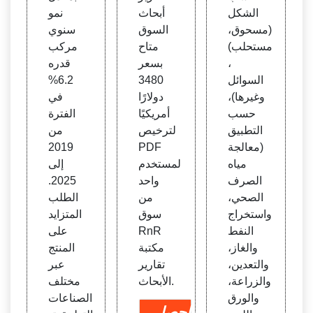
الشكل
أبحاث
نمو
(مسحوق،
السوق
سنوي
مستحلب)
متاح
مركب
،
بسعر
قدره
السوائل
3480
6.2%
وغيرها)،
دولارًا
في
حسب
أمريكيًا
الفترة
التطبيق
لترخيص
من
(معالجة
PDF
2019
مياه
لمستخدم
إلى
الصرف
واحد
2025.
الصحي،
من
الطلب
واستخراج
سوق
المتزايد
النفط
RnR
على
والغاز،
مكتبة
المنتج
والتعدين،
تقارير
عبر
والزراعة،
الأبحاث.
مختلف
والورق
الصناعات
احصل