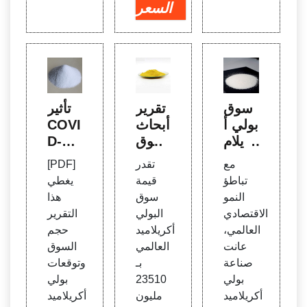
السعر
سوق
تقرير
تأثير
بولي أ
أبحاث
COVI
كريلام
سوق
D-19
يد بام
مادة ا
على
مع
تقدر
[PDF]
العالم
لبولي
سوق
تباطؤ
قيمة
يغطي
ي - تق
أكريلا
بولي أ
النمو
سوق
هذا
ارير ال
ميد ال
كريلام
الاقتصادي
البولي
التقرير
سوق
عالم
يد كوب
العالمي،
أكريلاميد
حجم
العالم
ي 20
وليمر
عانت
العالمي
السوق
ية
20 | ا
عالميًا
صناعة
بـ
وتوقعات
لسوق
بولي
23510
بولي
أكريلاميد
مليون
أكريلاميد