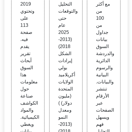
مع أكثر
التحليل
2019
من
والتوقعات
وتحتوي
100
حتى
على
من
عام
113
جداول
2025
صفحة
بيانات
(2013-
فيه.
السوق
2018)
يقدم
والدردشة
الشكل
تقرير
الدائرية
إيرادات
أبحاث
والرسوم
بولي
السوق
البيانية
أكريلاميد
هذا
والبيانات.
الولايات
معلومات
تنتشر
المتحدة
حول
الأرقام
(مليون
صناعة
عبر
دولار) )
الكواشف
الصفحات
ومعدل
والمواد
ويسهل
النمو
الكيميائية.
فهم
(2013-
ويغطي
التحليل
2018)
بيانات