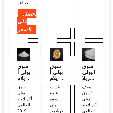
الصناعة
احصل
على
السعر
سوق
سوق
سوق
البولي
بولي أ
بولي أ
أكريلا
كريلام
كريلام
ميد ال
يد العا
يد العا
يصف
قُدرت
سوق
عالم
لمي -
لمي
"سوق
قيمة
بولي
ي 20
تحليل
2019
البولي
سوق
أكريلاميد
19 | ا
الصنا
من قب
أكريلاميد
بولي
العالمي
لارتقا
عة
ل الش
العالمي
أكريلاميد
2019