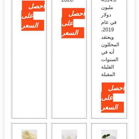
احصل
مليون
احصل
دولار
على
في عام
على
السعر
2019،
السعر
ويعتقد
المحللون
أنه في
السنوات
القليلة
المقبلة
احصل
على
السعر