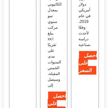
دولار
الكاتيوني
أمريكي
بمعدل
في عام
نمو
2019،
سنوي
وفقًا
مركب
لأحدث
يبلغ
دراسة
xx٪
صناعية.
تقريبًا
على
احصل
مدى
على
السنوات
الخمس
السعر
المقبلة،
وسيصل
إلى
احصل
على