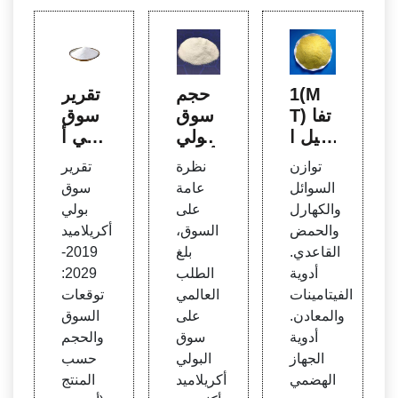
1(M
حجم
تقرير
T) تفا
سوق
سوق
صيل ا
البولي
بولي أ
لاستع
أكريلا
كريلام
توازن
نظرة
تقرير
لام ع
ميد، ا
يد 20
السوائل
عامة
سوق
ن بول
لمشا
19-20
والكهارل
على
بولي
ي أكر
ركة، ا
29 - أ
والحمض
السوق،
أكريلاميد
يلاميد
تجاها
بحاث
القاعدي.
بلغ
2019-
من ال
ت الأ
كينيث
أدوية
الطلب
2029:
مشتر
سعار،
الفيتامينات
العالمي
توقعات
ي ال
عالميًا
والمعادن.
على
السوق
سودان
أدوية
سوق
والحجم
ي
الجهاز
البولي
حسب
الهضمي
أكريلاميد
المنتج