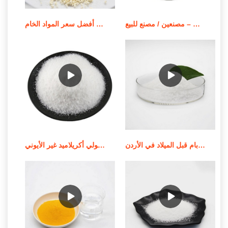
بوليمر بولي أكريلاميد قابل للذوبان في الزيت – مصنعين / مصنع للبيع
أفضل سعر المواد الخام apam/مسحوق بولي أكريلاميد أنيوني
جودة عالية من الموردين الندف بام قبل الميلاد في الأردن
استخدام وإشعار تطبيق بولي أكريلاميد غير الأيوني