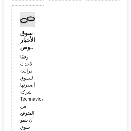
سوق
الأحبار
الموص
لة العا
وفقًا
لمية
لأحدث
مدفو
دراسة
عًا بال
للسوق
طلب
أصدرتها
المتزا
شركة
يد
Technavio،
من
المتوقع
أن ينمو
سوق