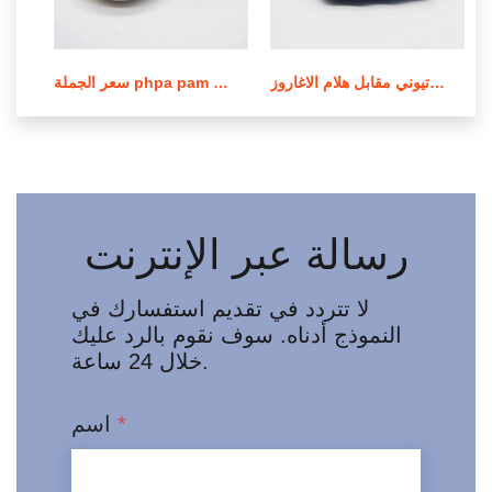
عملية صنع بولي أكريلاميد الكاتيوني مقابل هلام الاغاروز
سعر الجملة phpa pam بولي أكريلاميد في لبنان
رسالة عبر الإنترنت
لا تتردد في تقديم استفسارك في
النموذج أدناه. سوف نقوم بالرد عليك
خلال 24 ساعة.
*
اسم