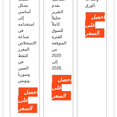
الورق.
يقدم
بشكل
التقرير
أساسي
احصل
تحليلاً
إلى
على
كاملاً
استخدامه
للسوق
في
السعر
للفترة
صناعة
المتوقعة
الاستخلاص
من
المعزز
2020
للنفط
إلى
في
2026.
الصين
وسوريا
احصل
وتونس.
على
احصل
السعر
على
السعر