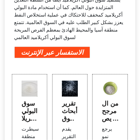
المتزايدة حول العالم. كما أن استخدام مادة البولي
أكريلاميد كمخفف للاحتكاك في عملية استخلاص النفط
يعزز بشكل كبير الطلب عليه في السوق العالمية. تتمتع
منطقة آسيا والمحيط الهادئ بمعظم الفرص المربحة
لسوق البولي أكريلاميد العالمي
الاستفسار عبر الإنترنت
من ال
تقرير
سوق
مرجح
أبحاث
البولي
أن يص
سوق
أكريلا
ل سو
البولي
ميد ح
يرجع
يقدم
سيطرت
ق البو
أكريلا
سب ا
نمو
التقرير
منطقة