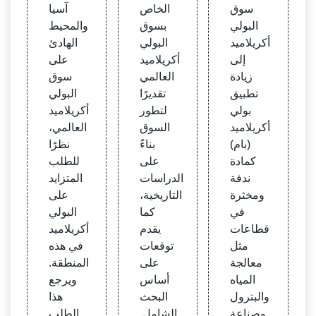
لي أك
ميد ح
لنوع&
سوق
الخاص
آسيا
ريلامي
تى عا
التط
البولي
بسوق
والمحيط
د إلى
م 202
بيق -
أكريلاميد
البولي
الهادئ
8 مليا
6: عال
عالميًا
إلى
أكريلاميد
على
رات د
مي
زيادة
العالمي
سوق
ولار
تطبيق
تقديرًا
البولي
بولي
لتطور
أكريلاميد
أكريلاميد
السوق
العالمي،
(بام)
بناءً
نظرًا
كمادة
على
للطلب
ندفة
الدراسات
المتزايد
ومخثرة
التاريخية،
على
في
كما
البولي
قطاعات
يقدم
أكريلاميد
مثل
توقعات
في هذه
معالجة
على
المنطقة.
المياه
أساس
ويرجع
والبترول
البحث
هذا
وصناعة
الشامل.
الطلب