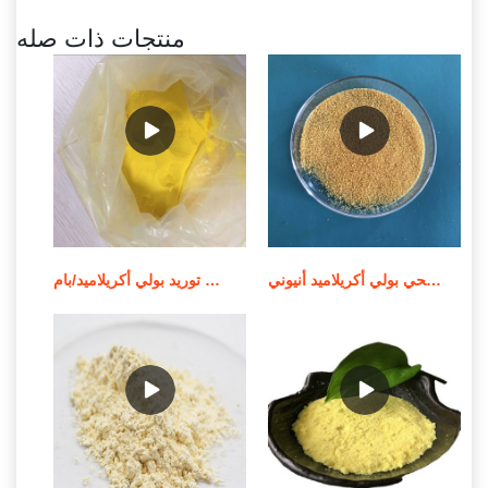
منتجات ذات صله
الشركة المصنعة للمواد الكيميائية لمعالجة مياه الصرف الصحي بولي أكريلاميد أنيوني
توريد بولي أكريلاميد/بام MSDS لمعالجة المياه في الصين