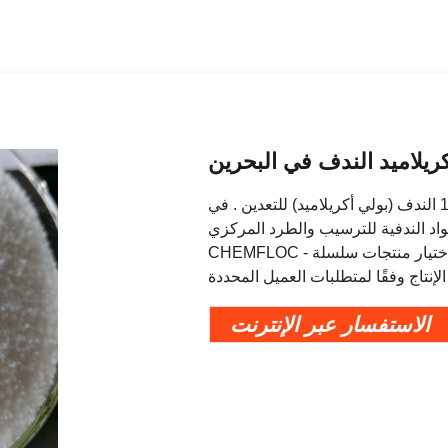
ريلاميد الندف في البحرين
الندف (بولي أكريلاميد) للتعدين 2017-11-22 14:37:24 الندف (بولي أكريلاميد) للتعدين . في
اد الندفية للترسيب والطرد المركزي.
CHEMFLOC - يمكن اختيار منتجات سلسلة PAM المستخدمة في صناعة معالجة المعادن وفقًا
الاستفسار عبر الإنترنت