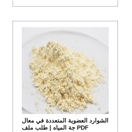
الشوارد العضوية المتعددة في معال
جة المياه | طلب ملف PDF