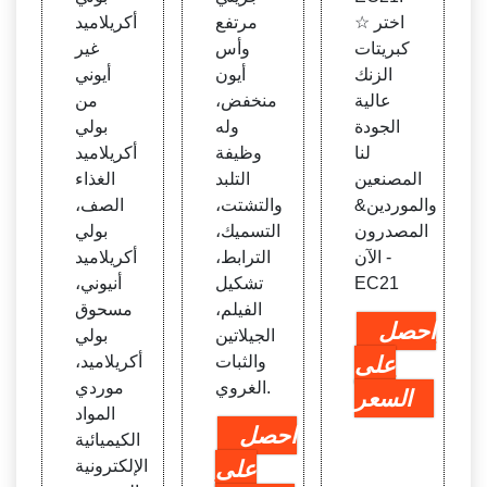
☆ اختر
مرتفع
أكريلاميد
كبريتات
وأس
غير
الزنك
أيون
أيوني
عالية
منخفض،
من
الجودة
وله
بولي
لنا
وظيفة
أكريلاميد
المصنعين
التلبد
الغذاء
والموردين&
والتشتت،
الصف،
المصدرون
التسميك،
بولي
الآن -
الترابط،
أكريلاميد
EC21
تشكيل
أنيوني،
الفيلم،
مسحوق
احصل
الجيلاتين
بولي
على
والثبات
أكريلاميد،
الغروي.
موردي
السعر
المواد
احصل
الكيميائية
على
الإلكترونية