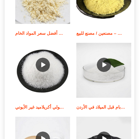
بوليمر بولي أكريلاميد قابل للذوبان في الزيت – مصنعين / مصنع للبيع
أفضل سعر المواد الخام apam/مسحوق بولي أكريلاميد أنيوني
جودة عالية من الموردين الندف بام قبل الميلاد في الأردن
استخدام وإشعار تطبيق بولي أكريلاميد غير الأيوني