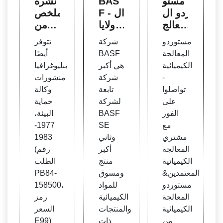
مستو
BAS
نشرة
ردو ال
F - ال
ملخص
معالج
ولايا
ات من
ة الكي
ت الم
شورا
مستوردو
شركة
تتوفر
ميائية
تحدة
ت وكا
المعالجة
BASF
أيضًا
& مش
لة حم
الكيميائية
هي أكبر
ببليوغرافيا
ترو ال
اية الب
-
شركة
منشورات
معالج
يئة ال
تواصلوا
تابعة
وكالة
ة الكي
فصلية
على
لشركة
حماية
ميائية
الفور
BASF
البيئة،
مع
SE
1977-
مشتري
وثاني
1983
المعالجة
أكبر
(رقم
الكيميائية
منتج
الطلب
المعتمدين&
ومسوق
PB84-
مستوردو
للمواد
158500،
المعالجة
الكيميائية
رمز
الكيميائية
والمنتجات
السعر
من
ذات
E99)