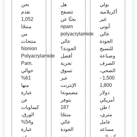
أيوني
am ع
ryla
بولي
هل
نحن
عالي
الي ال
mide
أكريلاميد
تتصفح
نقدم
الجود
جودة،
Pam،
غير
بحثًا عن
1,052
ة للن
بالجمل
Noni
أيوني
npam
منتجًا
سيج
ة& ال
on P
عالي
polyacrylamide
من
والصر
موردو
olyac
الجودة
عالي
منتجات
ف ال
ن
ryla
للنسيج
الجودة؟
Nonion
صحي
mide
وصناعة
أفضل
Polyacrylamide
Pam
الصرف
تجربة
Pam.
الصحي،
تسوق
حوالي
1,500 -
عبر
61%
1,800
الإنترنت
منها
دولار
مضمونة!
عبارة
أمريكي
يتوفر
عن
/ طن
187
كيماويات
متري،
منتجًا
الورق،
عامل
عالي
و54%
مساعد
الجودة
عبارة
كيميائي،
من
عن