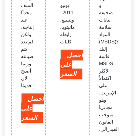
أو
يونيو
الملف
صحيفة
2011 .
محدثًا
بيانات
وينيبيغ،
عند
سلامة
مانيتوبا.
إنتاجه،
المواد
رابطة
ولكن
(MSDS)؟
كليات
لم يعد
إليك
يتم
احصل
قائمة
صيانته
MSDS
على
وربما
الأكثر
أصبح
السعر
اكتمالاً
الآن
على
قديمًا.
الإنترنت،
احصل
وهو
مجاني!
على
بموجب
السعر
القانون
الفيدرالي،