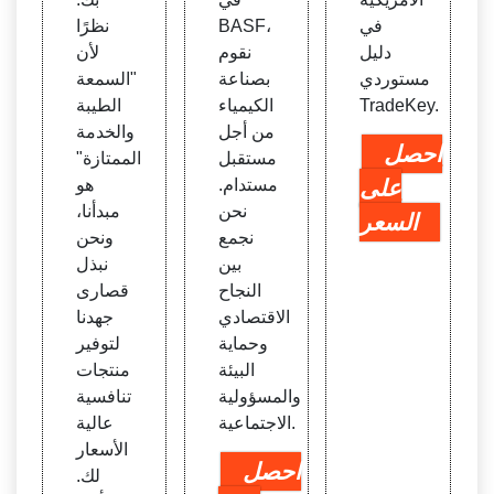
في
BASF،
نظرًا
دليل
نقوم
لأن
مستوردي
بصناعة
"السمعة
TradeKey.
الكيمياء
الطيبة
من أجل
والخدمة
احصل
مستقبل
الممتازة"
على
مستدام.
هو
نحن
مبدأنا،
السعر
نجمع
ونحن
بين
نبذل
النجاح
قصارى
الاقتصادي
جهدنا
وحماية
لتوفير
البيئة
منتجات
والمسؤولية
تنافسية
الاجتماعية.
عالية
الأسعار
احصل
لك.