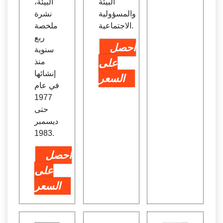
البيئة
البيئة،
والمسؤولية
نشرة
الاجتماعية.
ملخصة
ربع
احصل
سنوية
على
منذ
إنشائها
السعر
في عام
1977
حتى
ديسمبر
1983.
احصل
على
السعر