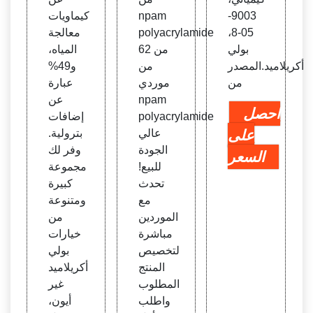
9003-
npam
كيماويات
05-8،
polyacrylamide
معالجة
بولي
من 62
المياه،
أكريلاميد.المصدر
من
و49%
من
موردي
عبارة
npam
عن
احصل
polyacrylamide
إضافات
على
عالي
بترولية.
الجودة
وفر لك
السعر
للبيع!
مجموعة
تحدث
كبيرة
مع
ومتنوعة
الموردين
من
مباشرة
خيارات
لتخصيص
بولي
المنتج
أكريلاميد
المطلوب
غير
واطلب
أيون،