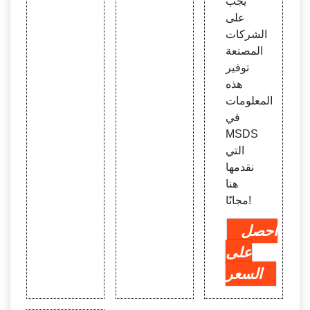
يجب
على
الشركات
المصنعة
توفير
هذه
المعلومات
في
MSDS
التي
نقدمها
هنا
مجانًا!
احصل
على
السعر