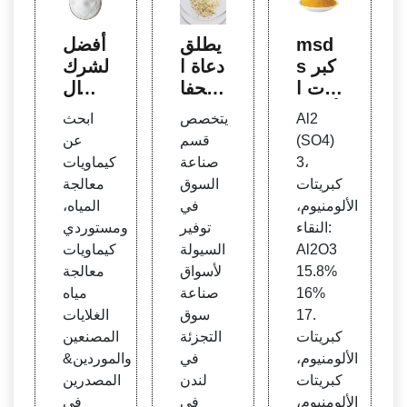
msd
يطلق
أفضل
s كبر
دعاة ا
الشرك
يتات ا
لحفا
ات ال
لألومن
ظ عل
مصنع
Al2
يتخصص
ابحث
يوم 1
ى الب
ة للمو
(SO4)
قسم
عن
5.8%
يئة تم
اد الكي
3،
صناعة
كيماويات
17%
اسيح
ميائية
كبريتات
السوق
معالجة
رقائق
مهددة
لمعال
الألومنيوم،
في
المياه،
لمعال
بالانقر
جة ال
النقاء:
توفير
ومستوردي
جة ال
اض
مياه و
Al2O3
السيولة
كيماويات
مياه
المور
15.8%
لأسواق
معالجة
دين
16%
صناعة
مياه
17.
سوق
الغلايات
كبريتات
التجزئة
المصنعين
الألومنيوم،
في
والموردين&
كبريتات
لندن
المصدرين
الألومنيوم،
في
في