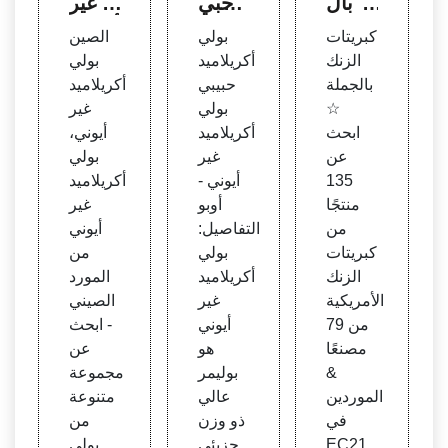
نك بال
يد حبي
يد غير
جملة
بي غي
أيوني،
كبريتات
بولي
الصين
- الش
ر أيون
الصين
الزنك
أكريلاميد
بولي
ركات
ي بول
بولي أ
بالجملة
حبيبي
أكريلاميد
المصن
ي أكر
كريلام
☆
بولي
غير
عة لنا
يلاميد
يد غير
ابحث
أكريلاميد
أيوني،
كبريتا
- أوبو
أيوني
عن
غير
بولي
ت الز
135
أيوني -
أكريلاميد
نك
منتجًا
أوبو
غير
من
التفاصيل:
أيوني
كبريتات
بولي
من
الزنك
أكريلاميد
المورد
الأمريكية
غير
الصيني
من 79
أيوني
- ابحث
مصنعًا
هو
عن
&
بوليمر
مجموعة
الموردين
عالي
متنوعة
في
ذو وزن
من
EC21.
جزيئي
بولي