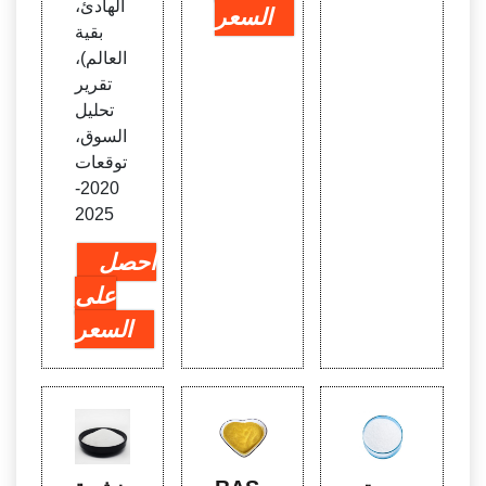
الهادئ،
السعر
بقية
العالم)،
تقرير
تحليل
السوق،
توقعات
2020-
2025
احصل
على
السعر