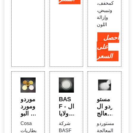
كمخفف،
وتبييض،
وإزالة
اللون
احصل
على
السعر
مستو
BAS
موردو
ردو ال
F - ال
ومورد
معالج
ولايا
و البو
ة الكي
ت الم
ليمر ف
مستوردو
شركة
Cosa
ميائية
تحدة
ي هون
المعالجة
BASF
بطاريات