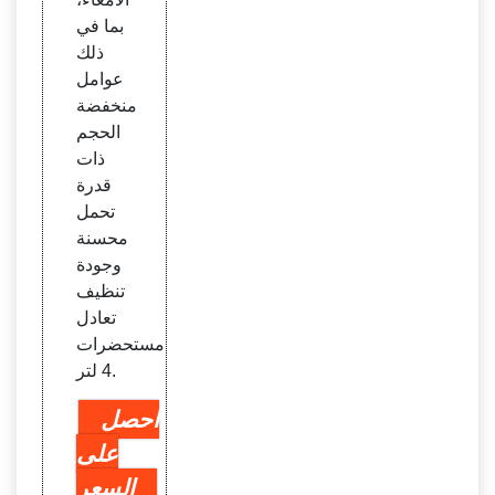
بما في
ذلك
عوامل
منخفضة
الحجم
ذات
قدرة
تحمل
محسنة
وجودة
تنظيف
تعادل
مستحضرات
4 لتر.
احصل
على
السعر