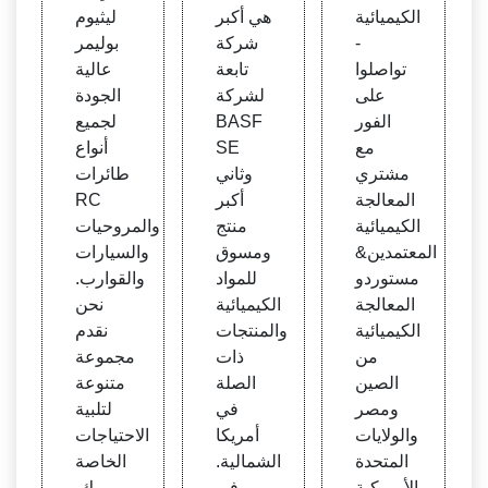
& مش
ج كون
الكيميائية
هي أكبر
ليثيوم
ترو ال
ج. توف
-
شركة
بوليمر
معالج
ر الش
تواصلوا
تابعة
عالية
ة الكي
ركات
على
لشركة
الجودة
ميائية
المصن
الفور
BASF
لجميع
عة
مع
SE
أنواع
مشتري
وثاني
طائرات
المعالجة
أكبر
RC
الكيميائية
منتج
والمروحيات
المعتمدين&
ومسوق
والسيارات
مستوردو
للمواد
والقوارب.
المعالجة
الكيميائية
نحن
الكيميائية
والمنتجات
نقدم
من
ذات
مجموعة
الصين
الصلة
متنوعة
ومصر
في
لتلبية
والولايات
أمريكا
الاحتياجات
المتحدة
الشمالية.
الخاصة
الأمريكية
في
بك.