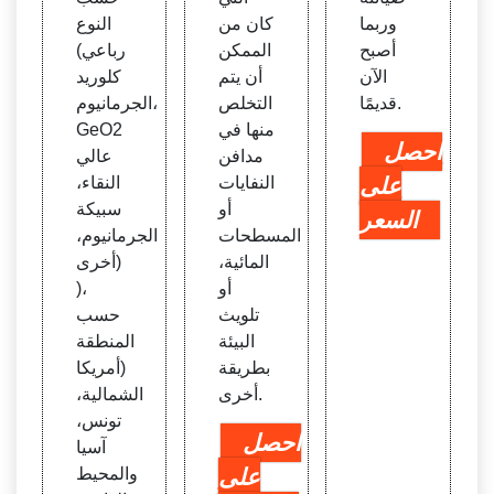
وربما
كان من
النوع
أصبح
الممكن
(رباعي
الآن
أن يتم
كلوريد
قديمًا.
التخلص
الجرمانيوم،
منها في
GeO2
احصل
مدافن
عالي
على
النفايات
النقاء،
أو
سبيكة
السعر
المسطحات
الجرمانيوم،
المائية،
أخرى)
أو
)،
تلويث
حسب
البيئة
المنطقة
بطريقة
(أمريكا
أخرى.
الشمالية،
تونس،
احصل
آسيا
على
والمحيط