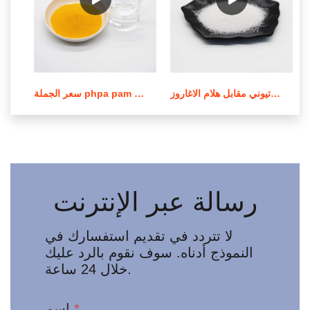
عملية صنع بولي أكريلاميد الكاتيوني مقابل هلام الاغاروز
سعر الجملة phpa pam بولي أكريلاميد في لبنان
رسالة عبر الإنترنت
لا تتردد في تقديم استفسارك في
النموذج أدناه. سوف نقوم بالرد عليك
خلال 24 ساعة.
*
اسم