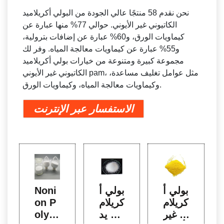
نحن نقدم 58 منتجًا عالي الجودة من البولي أكريلاميد
الكاتيوني غير الأيوني. حوالي 77% منها عبارة عن
كيماويات الورق، و60% عبارة عن إضافات بترولية،
و55% عبارة عن كيماويات معالجة المياه. وفر لك
مجموعة كبيرة ومتنوعة من خيارات بولي أكريلاميد
الكاتيوني غير الأيوني pam، مثل عوامل تغليف مساعدة،
وكيماويات معالجة المياه، وكيماويات الورق.
الاستفسار عبر الإنترنت
بولي أ
بولي أ
Noni
كريلام
كريلام
on P
يد غير
يد Np
olyac