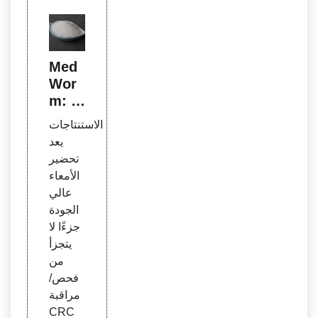
Med
Wor
m: أب
حاث ا
الاستنتاجات
لمغني
يعد
سيوم
تحضير
الأمعاء
عالي
الجودة
جزءًا لا
يتجزأ
من
فحص/
مراقبة
CRC