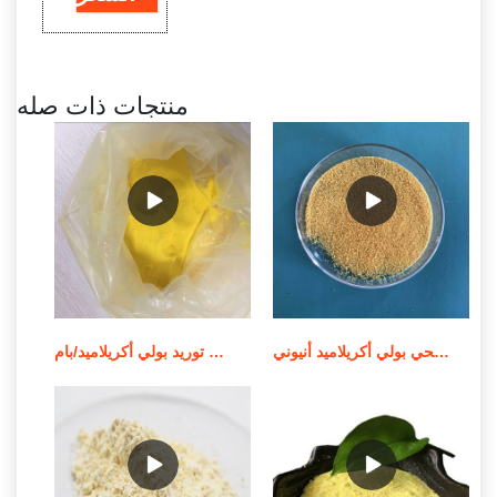
منتجات ذات صله
الشركة المصنعة للمواد الكيميائية لمعالجة مياه الصرف الصحي بولي أكريلاميد أنيوني
توريد بولي أكريلاميد/بام MSDS لمعالجة المياه في الصين