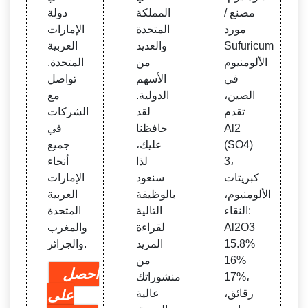
مصنع /
المملكة
دولة
مورد
المتحدة
الإمارات
Sufuricum
والعديد
العربية
الألومنيوم
من
المتحدة.
في
الأسهم
تواصل
الصين،
الدولية.
مع
تقدم
لقد
الشركات
Al2
حافظنا
في
(SO4)
عليك،
جميع
3،
لذا
أنحاء
كبريتات
سنعود
الإمارات
الألومنيوم،
بالوظيفة
العربية
النقاء:
التالية
المتحدة
Al2O3
لقراءة
والمغرب
15.8%
المزيد
والجزائر.
16%
من
احصل
17%،
منشوراتك
رقائق،
عالية
على