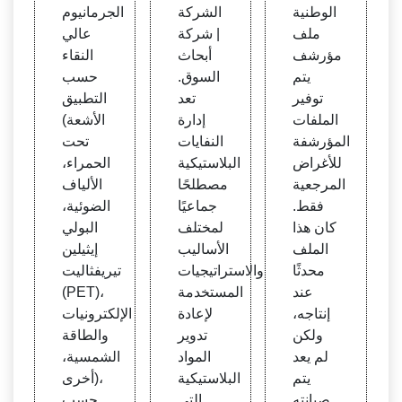
لأمريك
قرير
لسوق
الوطنية
الشركة
الجرمانيوم
ية
ملف
| شركة
عالي
مؤرشف
أبحاث
النقاء
يتم
السوق.
حسب
توفير
تعد
التطبيق
الملفات
إدارة
(الأشعة
المؤرشفة
النفايات
تحت
للأغراض
البلاستيكية
الحمراء،
المرجعية
مصطلحًا
الألياف
فقط.
جماعيًا
الضوئية،
كان هذا
لمختلف
البولي
الملف
الأساليب
إيثيلين
محدثًا
والاستراتيجيات
تيريفثاليت
عند
المستخدمة
(PET)،
إنتاجه،
لإعادة
الإلكترونيات
ولكن
تدوير
والطاقة
لم يعد
المواد
الشمسية،
يتم
البلاستيكية
أخرى)،
صيانته
التي
حسب