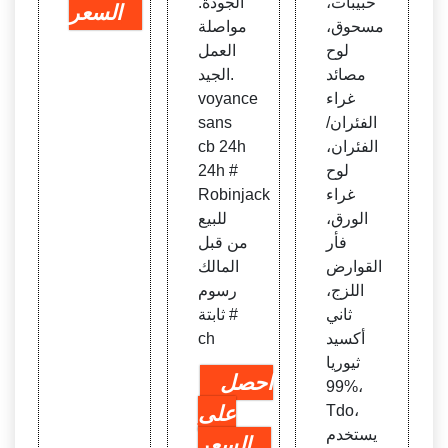
حبيبات،
الجودة.
السعر
مسحوق،
مواصلة
لوح
العمل
مصائد
الجيد.
غراء
voyance
الفئران/
sans
الفئران،
cb 24h
لوح
24h #
غراء
Robinjack
الورق،
للبيع
فأر
من قبل
القوارض
المالك
اللزج،
رسوم
ثاني
ثابتة #
أكسيد
ch
ثيوريا
احصل
99%،
Tdo،
على
يستخدم
السعر