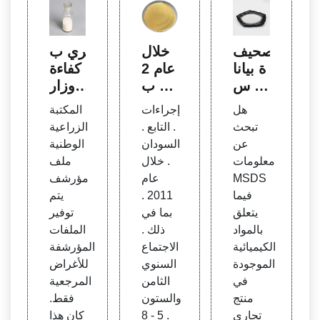
صحيف
خلال
الري ب
ة بيانا
عام 2
كفاءة
ت س
011 ب
- وزار
لامة ال
ما في
ة الزر
هل
إجراءات
المكتبة
مواد ا
ذلك ا
اعة ا
تبحث
. التابع .
الزراعية
لمجاني
لاجتما
لأمريك
عن
السودان
الوطنية
ة الأكث
ع الس
ية
معلومات
. خلال
ملف
ر اكتم
نوي ال
MSDS
عام
مؤرشف
الًا (M
ثامن
فيما
2011 .
يتم
SDS)
والست
يتعلق
بما في
توفير
ين
بالمواد
ذلك .
الملفات
الكيميائية
الاجتماع
المؤرشفة
الموجودة
السنوي
للأغراض
في
الثامن
المرجعية
منتج
والستون
فقط.
تجاري
. 5 - 8
كان هذا