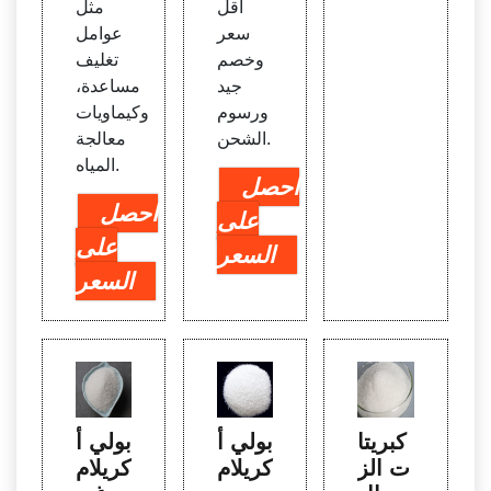
أقل
مثل
سعر
عوامل
وخصم
تغليف
جيد
مساعدة،
ورسوم
وكيماويات
الشحن.
معالجة
المياه.
احصل
احصل
على
على
السعر
السعر
كبريتا
بولي أ
بولي أ
ت الز
كريلام
كريلام