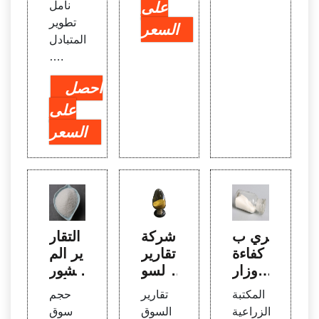
على
نأمل
تطوير
السعر
المتبادل
….
احصل
على
السعر
الري ب
شركة
التقار
كفاءة
تقارير
ير الم
- وزار
السو
نشور
ة الزر
ق | فئ
ة | أب
المكتبة
تقارير
حجم
اعة ا
ات الت
حاث ا
الزراعية
السوق
سوق