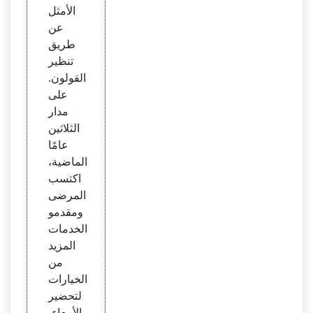
الأمثل
عن
طريق
تنظير
القولون.
على
مدار
الثلاثين
عامًا
الماضية،
اكتسب
المرضى
ومقدمو
الخدمات
المزيد
من
الخيارات
لتحضير
الأمعاء،