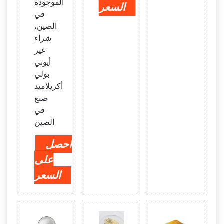
الموجودة
السعر
في
الصين،
شراء
غير
أيوني
بولي
أكريلاميد
صنع
في
الصين
احصل
على
السعر