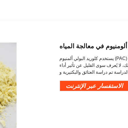
لومنيوم في معالجة المياه
يستخدم كلوريد البولي ألمنيوم (PAC) على نطاق واسع كمادة تخثر كيميائية في معالجة المياه.
يُعرف سوى القليل عن تأثير أداء PAC على المجتمع الميكروبي في الرواسب. في
لدراسة تم دراسة العتائق والبكتيرية و
الاستفسار عبر الإنترنت