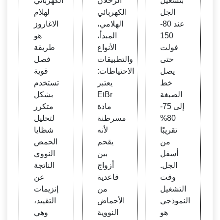
بتشغيل
الرحلان
الكهربائي
ية تش
مبدأ،
روز: ا
الجل
الكهربائي
لهلام
غيل ج
الأنواع
لمبدأ،
عند 80-
الهلامي،
الاغاروز
ل Ag
والتط
الإجرا
150
المبدأ،
هو
aros
بيقات
ء، النتا
فولت
الأنواع
طريقة
e
ئج • ال
حتى
والتطبيقات
فصل
ميكرو
يصل
الاحتياطات:
قوية
ب عب
خط
يعتبر
تستخدم
ر الإنت
الصبغة
EtBr
بشكل
رنت
إلى 75-
مادة
متكرر
80%
مسرطنة
لتحليل
تقريبًا
لأنه
شظايا
من
يقحم
الحمض
أسفل
بين
النووي
الجل.
أزواج
الناتجة
وقت
قاعدية
عن
التشغيل
من
إنزيمات
النموذجي
الأحماض
التقييد،
هو
النووية
وهي