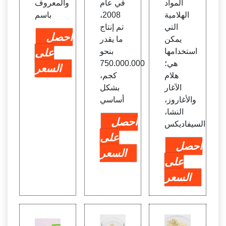
المواد
في عام
والمعروف
الهلامية
2008،
باسم
التي
تم إنتاج
احصل
يمكن
ما يقدر
استخدامها
بنحو
على
هي؛
750.000.000
السعر
هلام
كجم،
الآغار
بشكل
والأغاروز،
أساسي
النشا،
احصل
السيفاديكس
على
احصل
السعر
على
السعر