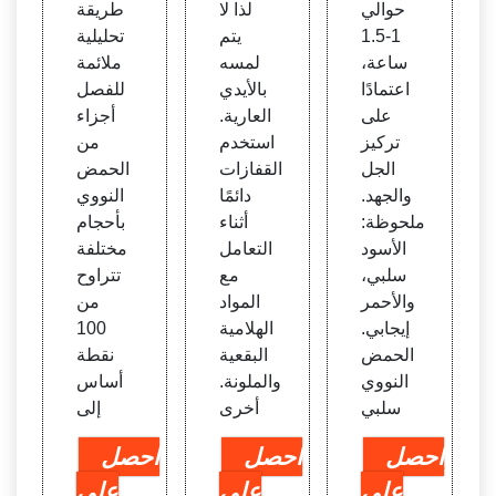
حوالي
لذا لا
طريقة
1-1.5
يتم
تحليلية
ساعة،
لمسه
ملائمة
اعتمادًا
بالأيدي
للفصل
على
العارية.
أجزاء
تركيز
استخدم
من
الجل
القفازات
الحمض
والجهد.
دائمًا
النووي
ملحوظة:
أثناء
بأحجام
الأسود
التعامل
مختلفة
سلبي،
مع
تتراوح
والأحمر
المواد
من
إيجابي.
الهلامية
100
الحمض
البقعية
نقطة
النووي
والملونة.
أساس
سلبي
أخرى
إلى
احصل
احصل
احصل
على
على
على