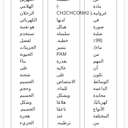
ن الف
مادة
(-
الهلامي
رق بي
غروانية
CH2CHCONH2-).
الرحلان
ن الم
في
لديها
الكهربائي
صطل
صورة
هيكل
هو تقنية
حات ا
صلبة
سلسلة
تستخدم
لمتشا
(99٪
خطية.
لفصل
بهة
ماء).
يتميز
الجزيئات
من
PAM
الحيوية
المهم
بقدرة
بناءً
أن
عالية
على
تكون
على
شحنة
الوسائط
الامتصاص
الجسيم
الداعمة
للماء،
وحجم
محايدة
ويشكل
الجسيم
كهربائيًا.
هلامًا
وشكل
الأنواع
ناعمًا
الجسيم.
المختلفة
عند
هجرة
من
ترطيبه.
الجزيء