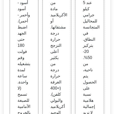
لوجيا
عند 5
من
أسود -
الحيوي
كيلو
مادة
أسود
ة واله
جرامي
الأكريلاميد
وأحمر -
ندسة
للمحاليل
أو
أحمر).
الطبية
المتجانسة
مشتقاتها.
اضبط
الحيوي
في
درجة
الجهد
ة: أمر
النطاق.
حرارة
حتى
يتا في
بتركيز
التزجج
180
شوا
20-
أعلى
فولت
50%.
بكثير
وقم
من
من
بتشغيله
ناحية،
درجة
لمدة
يتم
حرارة
ساعة
الحصول
الغرفة
واحدة.
على
(>400
(لا
نسبة
كلفن).
تسمح
هلامية
والبولي
للصبغة
إجمالية
أكريلاميد
الأمامية
لا تزيد
الوحيد
بالخروج