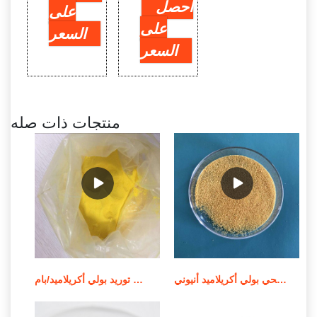
احصل
على
على
السعر
السعر
منتجات ذات صله
الشركة المصنعة للمواد الكيميائية لمعالجة مياه الصرف الصحي بولي أكريلاميد أنيوني
توريد بولي أكريلاميد/بام MSDS لمعالجة المياه في الصين