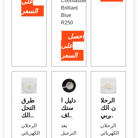
Coomassie
على
Brilliant
السعر
Blue
R250
احصل
على
السعر
الرحلا
دليل ا
طرق
ن الك
ستك
التحل
هربي
شاف
يل الك
لهلام ا
الأخطا
هربائ
الرحلان
بعد
الرحلان
لبولي
ء وإص
ي للب
الكهربائي
الترحيل
الكهربائي
أكريلا
لاحها ل
روتين