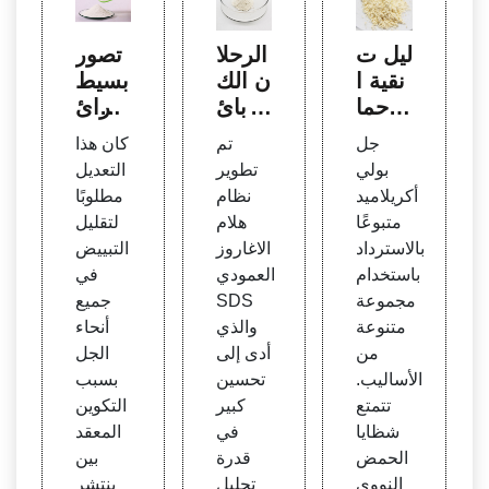
دليل ت
الرحلا
تصور
نقية ا
ن الك
بسيط
لأحما
هربائ
لشرائ
ض الن
ي للب
ط الب
جل
تم
كان هذا
ووية -
روتين
روتين
بولي
تطوير
التعديل
Rese
في ه
في ال
أكريلاميد
نظام
مطلوبًا
arch
لام الا
فصل
متبوعًا
هلام
لتقليل
Gate
غاروز
الكهرب
بالاسترداد
الاغاروز
التبييض
لفصل
ائي لل
باستخدام
العمودي
في
البرو
هلام ب
مجموعة
SDS
جميع
تينات
ولي أ
متنوعة
والذي
أنحاء
ذات ا
كريلام
من
أدى إلى
الجل
لوزن
يد SD
الأساليب.
تحسين
بسبب
الجزي
S عن
تتمتع
كبير
التكوين
ئي الع
طريق
شظايا
في
المعقد
الي
التكو
الحمض
قدرة
بين
ين الم
النووي
تحليل
ينتشر