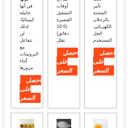
تأثير
أوقات
في أنها
الشحنة
التشغيل
خاملة
بالرحلان
القصيرة
كيميائيًا،
الكهربائي.
(5-10
لذلك
الجل
دقائق)
لن
المستخدم
تقلل
تتفاعل
مع
احصل
احصل
البروتينات
على
على
أثناء
مرورها
السعر
السعر
احصل
على
السعر