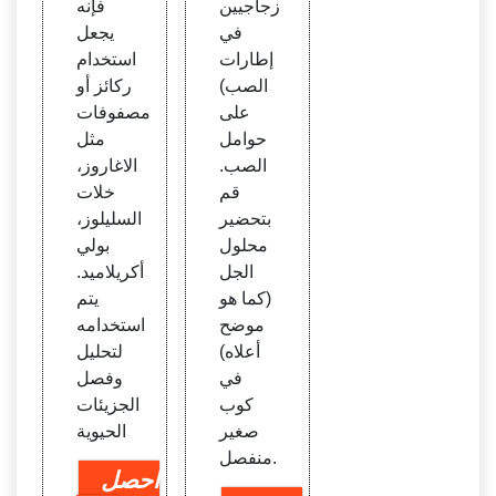
زجاجيين
فإنه
في
يجعل
إطارات
استخدام
الصب)
ركائز أو
على
مصفوفات
حوامل
مثل
الصب.
الاغاروز،
قم
خلات
بتحضير
السليلوز،
محلول
بولي
الجل
أكريلاميد.
(كما هو
يتم
موضح
استخدامه
أعلاه)
لتحليل
في
وفصل
كوب
الجزيئات
صغير
الحيوية
منفصل.
احصل