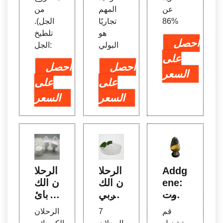
عن
المهم
من
86%
تجاريًا
الجل).
هو
تلطيخ
احصل
البولي
الجل:
على
احصل
احصل
السعر
على
على
السعر
السعر
Addg
الرحلا
الرحلا
ene:
ن الك
ن الك
البروت
هربي
هربائ
وكول
الهلام
ي لهلا
قم
7
الرحلان
- كيف
ي، ال
م الاغا