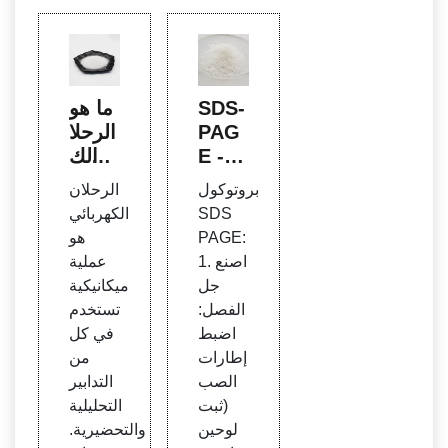
SDS-
ما هو
PAG
الرحلا
E - بر
ن الك
وتوكو
هربائ
بروتوكول
الرحلان
ل الف
ي؟ الت
SDS
الكهربائي
حص
عريف
PAGE:
هو
والتار
1. اصنع
عملية
يخ وال
جل
ميكانيكية
عمل
الفصل:
تستخدم
والأنوا
اضبط
في كل
ع - قا
إطارات
من
رئ عل
الصب
التدابير
م الأح
(ثبت
التحليلية
ياء
لوحين
والتحضيرية.