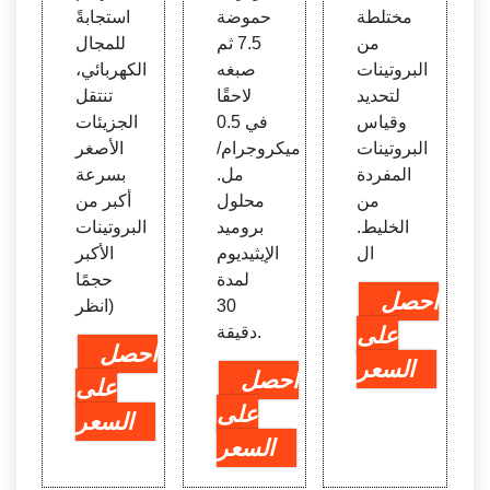
مختلطة
حموضة
استجابةً
من
7.5 ثم
للمجال
البروتينات
صبغه
الكهربائي،
لتحديد
لاحقًا
تنتقل
وقياس
في 0.5
الجزيئات
البروتينات
ميكروجرام/
الأصغر
المفردة
مل.
بسرعة
من
محلول
أكبر من
الخليط.
بروميد
البروتينات
ال
الإيثيديوم
الأكبر
لمدة
حجمًا
احصل
30
(انظر
على
دقيقة.
احصل
السعر
احصل
على
على
السعر
السعر