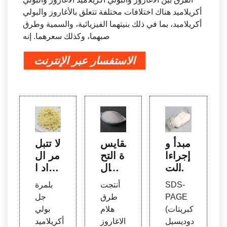
أكريلاميد هناك اختلافات مختلفة تتعلق بالأغاروز والبولي
أكريلاميد، بما في ذلك بنيتهما الفيزيائية، والسمية وطرق
صبهما، وكذلك سعرهما. إنه
الاستفسار عبر الإنترنت
مبدأ و
مقايس
لا تتبل
إجراءا
ة التح
مر ال
ت الت
ول ال
مواد ا
رحيل
سريع
لهلامي
SDS-
أنتجت
بلمرة
الكهر
للتنقل
ة الاغا
PAGE
طرق
جل
بي له
الكهر
روزي
(كبريتات
هلام
بولي
لام الب
بي له
ة! - B
دوديسيل
الاغاروز
أكريلاميد