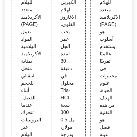
للهلام
الكهربي
للهلام
ميد |
لرحلا
| إل إ
متعدد
لهلام
متعدد
Clea
ن الك
س آر
الأكريلاميد
الاغاروز
الأكريلاميد
ver S
هربي
| Bio-
(PAGE)
القلوي،
(PAGE)
cient
للحم
Rad
هو
يجب
تعمل
ific
ض الن
أسلوب
غمر
المواد
ووي
يستخدم
الجل
الهلامية
عالميًا
لمدة
الأكريلاميد
تقريبًا
30
بمثابة
في
دقيقة
منخل
مختبرات
في
انتقائي
علوم
محلول
للحجم
الحياة.
Tris-
أثناء
الهدف
HCl
الفصل.
من هذه
سعة
عندما
التقنية
300
تتحرك
هو
مل 0.5
البروتينات
فصل
مولار،
عبر
عينة
ودرجة
الهلام