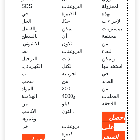
ركب
المعزولة
البروتينات
SDS
غير ال
بهذه
الكبيرة
في
قابل ل
الإجراءات
جدًا.
الجل
لذوبا
بمستويات
يمكن
والفاعل
ن بين
مختلفة
أن
بالسطح
SDS
من
تكون
الكاتيوني.
والكات
النقاء
البروتينات
بعد
يوني
ويمكن
ذات
الترحيل
استخدامها
الكتل
الكهربائي،
في
الجزيئية
تم
العديد
بين
سحب
من
200
المواد
العمليات
و4000
الهلامية
اللاحقة
كيلو
من
دالتون
الأنابيب
احصل
…
وغمرها
على
بروتينات
في
كبيرة
السعر
احصل