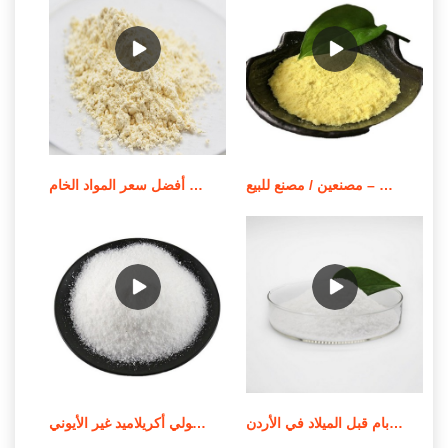
بوليمر بولي أكريلاميد قابل للذوبان في الزيت – مصنعين / مصنع للبيع
أفضل سعر المواد الخام apam/مسحوق بولي أكريلاميد أنيوني
جودة عالية من الموردين الندف بام قبل الميلاد في الأردن
استخدام وإشعار تطبيق بولي أكريلاميد غير الأيوني