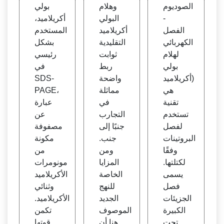
ولي أ
لام الا
itesiz
الصوديوم
وهلام
بولي
كريلام
غاروز
e Bio
-
البولي
أكريلاميد،
يد (S
لتحدي
الفصل
أكريلاميد
المستخدم
DS-P
د كمي
الكهربائي
التقليدية
بشكل
AGE)
ة البر
لهلام
ثوابت
رئيسي
| Ho
وتين:
بولي
ربط
في
wBio
تفاعلا
أكريلاميد)
واضحة
SDS-
tech
ت الح
هي
مماثلة
PAGE،
مض ا
تقنية
في
عبارة
لنووي
تستخدم
التجارب
عن
الريب
لفصل
جنبًا إلى
مصفوفة
ي (R
البروتينات
جنب.
مكونة
NA)
وفقًا
ومن
من
لكتلتها.
المزايا
مونومرات
يسمى
الخاصة
الأكريلاميد
فصل
للنهج
وثنائي
الجزيئات
الجديد
الأكريلاميد.
الكبيرة
الموصوف
تكمن
تحت
هنا أن
قوتها