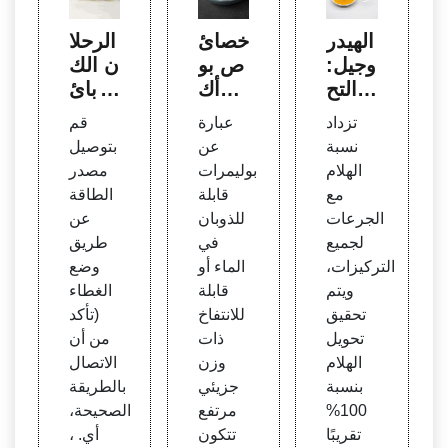
الهيدر
خصائ
الرحلا
وجيل:
ص بو
ن الك
التح
لي أك
هربائ
ضير و
ريلامي
ي لهلا
تزداد
عبارة
قم
التوص
د
م بول
نسبة
عن
بتوصيل
يف وا
ي أكر
الهلام
بوليمرات
مصدر
لتطبي
يلاميد
مع
قابلة
الطاقة
قات:
(الإجر
الجرعات
للذوبان
عن
مراجع
اء): ال
لجميع
في
طريق
ة - S
مختبر
التركيزات،
الماء أو
وضع
cienc
الافترا
ويتم
قابلة
الغطاء
eDire
ضي ل
تحقيق
للانتفاخ
(تأكد
ct
لبيولو
تحويل
ذات
من أن
جيا ال
الهلام
وزن
الاتصال
جزيئي
بنسبة
جزيئي
بالطريقة
ة II: ا
100%
مرتفع
الصحيحة،
لتكنو
تقريبًا
تتكون
أي. ،