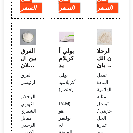
السعر
السعر
السعر
الرحلا
بولي أ
الفرق
ن الك
كريلام
بين ال
هربائ
يد
رحلان
ي لله
الكهرب
تعمل
بولي
الفرق
لام -
ائي ال
المادة
أكريلاميد
الرئيسي
Slide
شعر
الهلامية
(يُختصر
-
Shar
ي وال
بمثابة
بـ
الرحلان
e
رحلان
"منخل
PAM)
الكهربي
الكهرب
جزيئي".
هو
الشعري
ائي ال
الجل
بوليمر
مقابل
هلامي
عبارة
له
الرحلان
| قار
عن
الصيغة
الكهربي