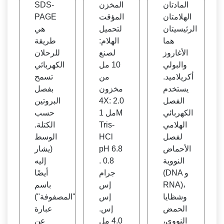
المادتان
المخزن
SDS-
ن الك
م بول
الهلامتان
المؤقت
PAGE
هربائ
ي أكر
الرئيسيتان
لتحميل
هي
ي
يلاميد
هما
الهلام:
طريقة
(نظري
الأغاروز
لصنع
للرحلان
ة): ال
والبولي
10 مل
الكهربائي
مختبر
أكريلاميد.
من
تسمح
الافترا
يستخدم
مخزون
بفصل
ضي ل
الفصل
4X: 2.0
البروتين
لبيولو
الكهربائي
مل 1M
حسب
جيا ال
الهلامي
Tris-
الكتلة.
جزيئي
لفصل
HCl
الوسط
ة 2: ا
الأحماض
pH 6.8
(يشار
لتكنو
النووية
. 0.8
إليه
لوجيا
(DNA و
جرام
أيضًا
الحيوي
RNA)،
إس
باسم
ة واله
وشظايا
إس
"المصفوفة")
ندسة
الحمض
إس.
عبارة
الطبية
النووي،
4.0 مل
عن