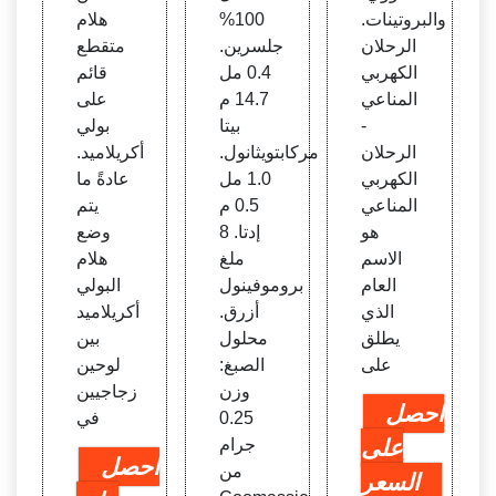
الحيوي
والبروتينات.
100%
هلام
ة: أمر
الرحلان
جلسرين.
متقطع
يتا في
الكهربي
0.4 مل
قائم
شوا
المناعي
14.7 م
على
-
بيتا
بولي
الرحلان
مركابتويثانول.
أكريلاميد.
الكهربي
1.0 مل
عادةً ما
المناعي
0.5 م
يتم
هو
إدتا. 8
وضع
الاسم
ملغ
هلام
العام
بروموفينول
البولي
الذي
أزرق.
أكريلاميد
يطلق
محلول
بين
على
الصبغ:
لوحين
وزن
زجاجيين
احصل
0.25
في
على
جرام
احصل
من
السعر