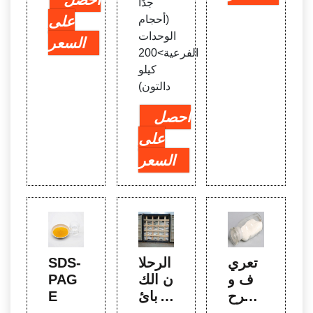
جدًا
(أحجام
على
الوحدات
السعر
الفرعية>200
كيلو
دالتون)
احصل
على
السعر
تعري
الرحلا
SDS-
ف و
ن الك
PAG
شرح
هربائ
E
الرحلا
ي لهلا