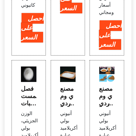
أسعار
كاتيوني
السعر
ومجاني
احصل
احصل
على
على
السعر
السعر
مصنع
مصنع
فصل
ي وم
ي وم
المست
وردي
وردي
حلبات
بولي أ
بولي أ
المنتج
أنيوني
أنيوني
الوزن
كريلام
كريلام
ة عن
بولي
بولي
الجزيئي،
يد أنيو
يد أنيو
عمليا
أكريلاميد
أكريلاميد
بولي
ني |
ني |
ت اس
عبارة
عبارة
أكريلاميد