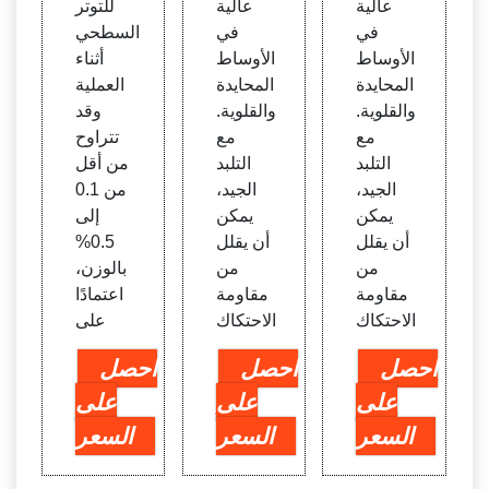
عالية
عالية
للتوتر
في
في
السطحي
الأوساط
الأوساط
أثناء
المحايدة
المحايدة
العملية
والقلوية.
والقلوية.
وقد
مع
مع
تتراوح
التلبد
التلبد
من أقل
الجيد،
الجيد،
من 0.1
يمكن
يمكن
إلى
أن يقلل
أن يقلل
0.5%
من
من
بالوزن،
مقاومة
مقاومة
اعتمادًا
الاحتكاك
الاحتكاك
على
احصل
احصل
احصل
على
على
على
السعر
السعر
السعر