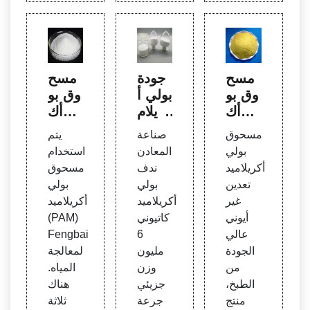
مسح
جودة
مسح
وق بو
بولي أ
وق بو
لي أك
كريلام
لي أك
ريلامي
يد الم
ريلامي
مسحوق
صناعة
يتم
د تعدي
وجبة
د (PA
بولي
المعادن
استخدام
ن غير
CPA
M) لم
أكريلاميد
ندف
مسحوق
أيوني
M &
عالجة
تعدين
بولي
بولي
مصنع
المياه
غير
أكريلاميد
أكريلاميد
بولي أ
أيوني
كاتيوني
(PAM)
كريلام
عالي
6
Fengbai
يد أنيو
الجودة
مليون
لمعالجة
ني A
من
وزن
المياه.
PAM
الطبخ،
جزيئي
هناك
من ال
منتج
جرعة
ثلاثة