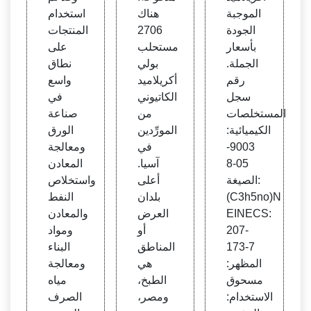
سعر
بولي أ
الموجبة
هناك
استخدام
منخف
كريلام
الجودة
2706
المنتجات
ض عن
يد لمع
بأسعار
مستحلب
على
د الط
الجة ا
الجملة.
بولي
نطاق
هي
لمياه
رقم
أكريلاميد
واسع
الصنا
سجل
الكاتيوني
في
عية
المستخلصات
من
صناعة
الكيميائية:
المورِّدين
الورق
9003-
في
ومعالجة
05-8
آسيا.
المعادن
الصيغة:
أعلى
واستخلاص
(C3h5no)N
بلدان
النفط
EINECS:
العرض
والمعادن
207-
أو
ومواد
173-7
المناطق
البناء
المظهر:
هي
ومعالجة
مسحوق
الطبخ،
مياه
الاستخدام:
ومصر،
الصرف