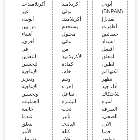
ص الت
أيوني
أكريلاميد
أكريلاميدات
لبد لبو
(BNPAM)
بولي
غير
لي أك
[ ]. لقد
أكريلاميد:
أيونية،
ريلامي
أظهرت
يستخدم
من بين
د كاتي
خصائص
محلول
أشياء
وني م
انسداد
مائي
أخرى،
تفرع
أفضل
من
في
- هندا
لمعلق
الأكريلاميد
التعدين
وي
الطين،
كمادة
لتحسين
لكنها لم
خام،
الإنتاجية
تظهر
ويتم
وتعزيز
أداء جيد
إجراء
الإنتاجية
للاحتكاك
تفاعل
وتحسين
لمياه
البلمرة
العمليات
الصرف
تحت
خاصة
الصحي.
تأثير
عندما
الآن،
البادئ.
يتعلق
قمنا
كتلة
الأمر
بتطوير
هلام
بظروف