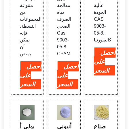
عالية
معالجة
متنوعة
الجودة
مياه
من
CAS
الصرف
المجموعات
9003-
الصحي
النشطة،
05-8.
Cas
فإنه
كاليفورنيا
9003-
يمكن
05-8
أن
احصل
CPAM
يمتص
على
احصل
احصل
السعر
على
على
السعر
السعر
صناع
أنيوني
بولي أ