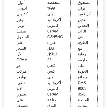
طبخ
مسحوق
منخفضة
أنواع:
بولي
99%
أنيوني،
أكريلاميد
بولي
كاتيوني
تعدين
أكريلاميد
وغير
التعدين
كاتيوني
أيوني.
الرائد
CPAM
يمكنك
في
C3H5NO
الحصول
الطبخ،
n غير
على
مع
قابل
السعر
رقابة
للتآكل
الآن.
صارمة
25
CPAM
على
كجم/
هو
الجودة
كيس
مركب
مصانع
بولي
بوليمر
CAS
أكريلاميد
خطي.
9003-
كاتيوني
لأنه
05-8،
CPAM
يحتوي
المنتجة
صناعة
على
منتجات
الورق
مجموعة