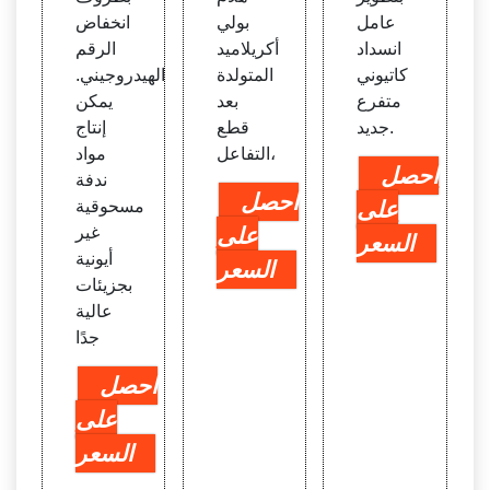
عامل
بولي
انخفاض
انسداد
أكريلاميد
الرقم
كاتيوني
المتولدة
الهيدروجيني.
متفرع
بعد
يمكن
جديد.
قطع
إنتاج
التفاعل،
مواد
احصل
ندفة
احصل
على
مسحوقية
على
غير
السعر
أيونية
السعر
بجزيئات
عالية
جدًا
احصل
على
السعر