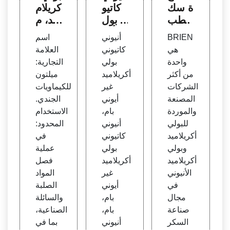
ة سك
كاتيو
كريلام
ر الطب
ني بول
يد، م
خ بول
ي أكر
صدر
BRIEN
أنيوني
اسم
ي أكر
يلاميد
ي بول
هي
كاتيوني
العلامة
يلاميد
غير أي
ي أكر
واحدة
بولي
التجارية:
المصن
وني -
يلاميد
من أكثر
أكريلاميد
ميلتون
عين و
شراء
الكاتيو
الشركات
غير
للكيماويات
المور
بام، أن
ني مو
المصنعة
أيوني
الجندي.
دين -
يوني
مباي
والموردة
بام،
الاستخدام
بولي أ
كاتيو
للبولي
أنيوني
المحدود:
كريلام
ني بول
أكريلاميد
كاتيوني
في
يد أنيو
ي أكر
وبولي
بولي
عملية
ني اقت
يلاميد
أكريلاميد
أكريلاميد
فصل
باس&
غير أي
الأنيوني
غير
المواد
عينة
وني، ب
في
أيوني
الصلبة
مجاني
ولي أ
مجال
بام،
والسائلة
ة - B
كريلام
صناعة
بام،
الصناعية،
RIEN
يد / با
السكر
أنيوني
بما في
م Ms