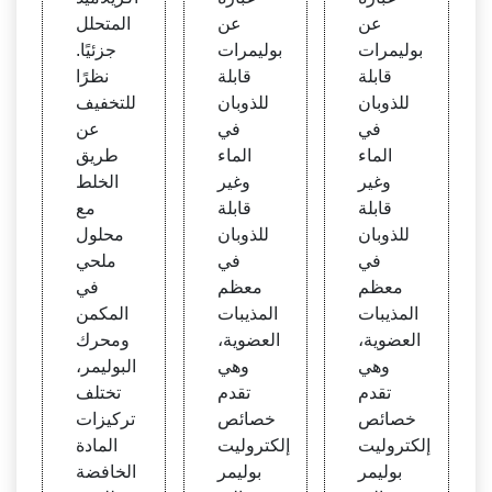
Oub
Oub
تخلا
عن
عن
المتحلل
o
o
ص ال
بوليمرات
بوليمرات
جزئيًا.
زيت ا
قابلة
قابلة
نظرًا
لمعزز
للذوبان
للذوبان
للتخفيف
ة للفا
في
في
عن
عل با
الماء
الماء
طريق
لسط
وغير
وغير
الخلط
ح - ات
قابلة
قابلة
مع
حاد جا
للذوبان
للذوبان
محلول
معة ر
في
في
ملحي
ايس ل
معظم
معظم
في
لعمليا
المذيبات
المذيبات
المكمن
ت ف
العضوية،
العضوية،
ومحرك
ي الو
وهي
وهي
البوليمر،
سائط
تقدم
تقدم
تختلف
المسا
خصائص
خصائص
تركيزات
مية
إلكتروليت
إلكتروليت
المادة
بوليمر
بوليمر
الخافضة