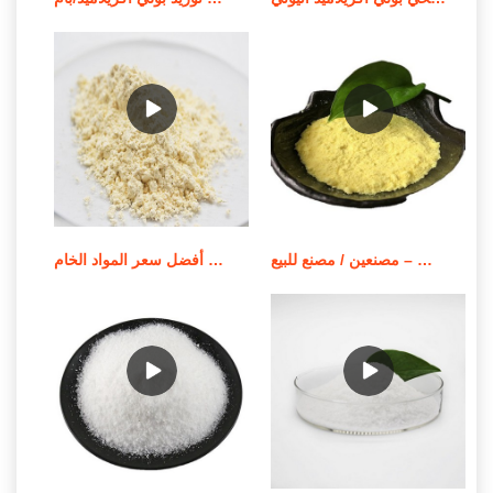
بوليمر بولي أكريلاميد قابل للذوبان في الزيت – مصنعين / مصنع للبيع
أفضل سعر المواد الخام apam/مسحوق بولي أكريلاميد أنيوني