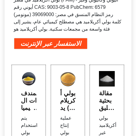
أيوني رقم CAS: 9003-05-8 PubChem: 6579
(مونومر) رمز النظام المنسق في مصر: 39069000
كلمة بولي أكريلاميد هي مصطلح كيميائي عام، يشير إلى
فئة واسعة من مجمعات سكنية. بولي أكريلاميد هو
الاستفسار عبر الإنترنت
مقالة
بولي أ
المندف
بحثية
كريلام
ات ال
تخليق
يد (P
كيميا
وتوص
AM) -
ئية -
بولي
عملية
يتم
يف و
DXD
Kemi
أكريلاميد
إنتاج
استخدام
خوا
ra
غير
بولي
بولي