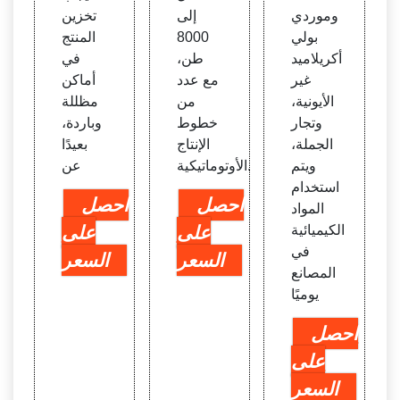
nce a
وموردي
إلى
تخزين
nd T
بولي
8000
المنتج
echn
أكريلاميد
طن،
في
olog
غير
مع عدد
أماكن
y
الأيونية،
من
مظللة
وتجار
خطوط
وباردة،
الجملة،
الإنتاج
بعيدًا
ويتم
الأوتوماتيكية.
عن
استخدام
احصل
احصل
المواد
الكيميائية
على
على
في
السعر
السعر
المصانع
يوميًا
احصل
على
السعر