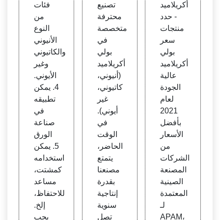
أكريلاميد
تصنيع
فئات
ي أكر
يمر أن
ولي أ
- حدد
محترفة
من
يلاميد
يوني،
كريلام
منتجات
متخصصة
النوع
المصن
مورد
يد كاتي
سعر
في
الأنيوني
عين&
بوليمر
وني
بولي
بولي
والكاتيوني
المور
عالي
أكريلاميد
أكريلاميد
وغير
دون
اللزو
عالية
(أنيوني،
الأيوني.
جة -
الجودة
كاتيوني،
4. يمكن
Liao
لعام
غير
تطبيقه
chen
2021
أيوني).
في
g Yo
بأفضل
في
صناعة
ngxi
الأسعار
الوقت
الورق
ng E
من
الحاضر،
5. يمكن
nviro
الشركات
يتمتع
استخدامه
nme
المصنعة
مصنعنا
كمشتت،
ntal
الصينية
بقدرة
مساعد
Prote
المعتمدة
إنتاجية
للاحتفاظ،
ction
لـ
سنوية
إلخ.
Scie
APAM،
تصل
يجب