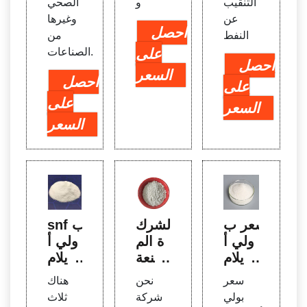
التنقيب
و
الصحي
عن
وغيرها
احصل
النفط
من
على
الصناعات.
احصل
السعر
احصل
على
على
السعر
السعر
سعر ب
الشرك
snf ب
ولي أ
ة الم
ولي أ
كريلام
صنعة
كريلام
يد، 20
لبوليم
يد كاتي
سعر
نحن
هناك
21 س
ر الطب
وني،
بولي
شركة
ثلاث
عر بول
خ، بول
snf ب