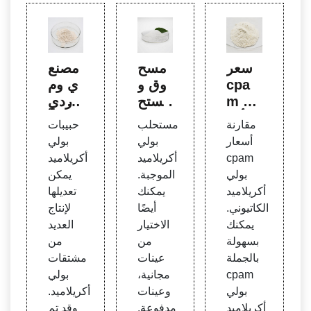
سعر
مسح
مصنع
cpa
وق و
ي وم
m بول
مستح
وردي
ي أكر
لب بو
بولي أ
مقارنة
مستحلب
حبيبات
يلاميد
لي أك
كريلام
أسعار
بولي
بولي
الكاتيو
ريلامي
يد الط
cpam
أكريلاميد
أكريلاميد
ني -
د كاتي
هي -
بولي
الموجبة.
يمكن
شراء
وني ف
مصنع
أكريلاميد
يمكنك
تعديلها
cpa
ي جنو
بولي أ
الكاتيوني.
أيضًا
لإنتاج
m بول
ب أف
كريلام
يمكنك
الاختيار
العديد
ي أكر
ريقيا |
يد - ب
بسهولة
من
من
يلاميد
الشرك
ويوان
بالجملة
عينات
مشتقات
كاتيو
ة الم
cpam
مجانية،
بولي
ني رخ
صنعة
بولي
وعينات
أكريلاميد.
يص ب
لمادة
أكريلاميد
مدفوعة.
وقد تم