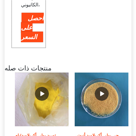
الكاتيوني،
احصل
على
السعر
منتجات ذات صله
الشركة المصنعة للمواد الكيميائية لمعالجة مياه الصرف الصحي بولي أكريلاميد أنيوني
توريد بولي أكريلاميد/بام MSDS لمعالجة المياه في الصين