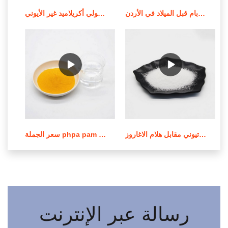
جودة عالية من الموردين الندف بام قبل الميلاد في الأردن
استخدام وإشعار تطبيق بولي أكريلاميد غير الأيوني
عملية صنع بولي أكريلاميد الكاتيوني مقابل هلام الاغاروز
سعر الجملة phpa pam بولي أكريلاميد في لبنان
رسالة عبر الإنترنت