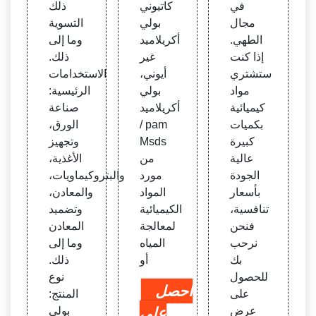
في
كاتيوني
ذلك
ds ال
مجال
بولي
التسوية
منتج
الطهي.
أكريلاميد
وما إلى
إذا كنت
غير
ذلك.
ستشتري
أيوني،
الاستخدامات
مواد
بولي
الرئيسية:
كيميائية
أكريلاميد
صناعة
بكميات
/ pam
الورق،
كبيرة
Msds
وتجهيز
عالية
من
الأغذية،
الجودة
مورد
والبتروكيماويات،
بأسعار
المواد
والمعادن،
تنافسية،
الكيميائية
وتضميد
فنحن
لمعالجة
المعادن
نرحب
المياه
وما إلى
بك
أو
ذلك.
للحصول
نوع
احصل
على
المنتج:
عرض
على
بولي