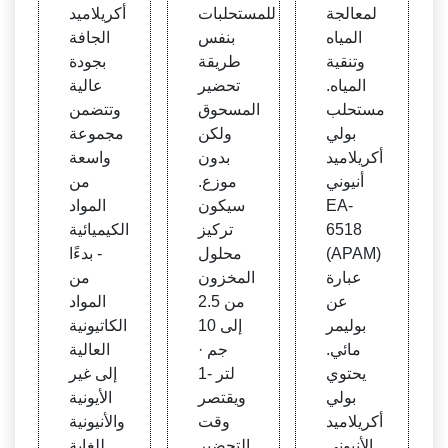
لمعالجة
للمستحلبات
أكريلاميد
المياه
بنفس
الجافة
وتنقية
طريقة
بجودة
المياه.
تحضير
عالية
مستحلب
المسحوق
وتتضمن
بولي
ولكن
مجموعة
أكريلاميد
بدون
واسعة
أنيوني
موزع.
من
EA-
سيكون
المواد
6518
تركيز
الكيميائية
(APAM)
محلول
- بدءًا
عبارة
المخزون
من
عن
من 2.5
المواد
بوليمر
إلى 10
الكاتيونية
مائي.
جم ·
العالية
يحتوي
لتر -1
إلى غير
بولي
ويقتصر
الأيونية
أكريلاميد
وقت
والأنيونية
الأنيوني
التحضير
للغاية