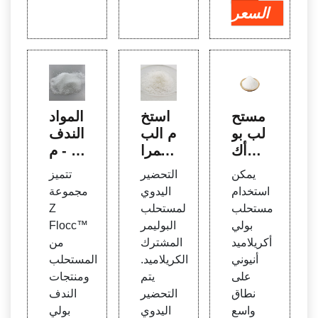
السعر
مستح
استخ
المواد
لب بو
دام الب
الندف
لي أك
وليمرا
ية - م
ريلامي
ت "ال
ستحل
يمكن
التحضير
تتميز
د للمو
بولي إ
ب Z
استخدام
اليدوي
مجموعة
اد الكي
لكترو
Floc
مستحلب
لمستحلب
Z
ميائية
ليت"
c™ و
بولي
البوليمر
Flocc™
لتنقية
في م
البولي
أكريلاميد
المشترك
من
المياه
عالجة
أكريلا
أنيوني
الكريلاميد.
المستحلب
Blufl
المياه
ميد ال
على
يتم
ومنتجات
oc
جاف
نطاق
التحضير
الندف
واسع
اليدوي
بولي