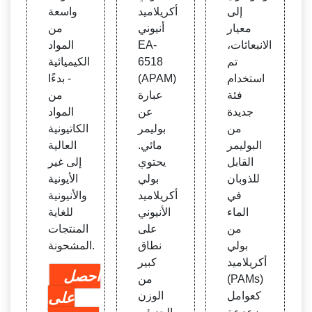
إلى
أكريلاميد
واسعة
معيار
أنيوني
من
الانبعاثات،
EA-
المواد
تم
6518
الكيميائية
استخدام
(APAM)
- بدءًا
فئة
عبارة
من
جديدة
عن
المواد
من
بوليمر
الكاتيونية
البوليمر
مائي.
العالية
القابل
يحتوي
إلى غير
للذوبان
بولي
الأيونية
في
أكريلاميد
والأنيونية
الماء
الأنيوني
للغاية
من
على
المنتجات
بولي
نطاق
المشحونة.
أكريلاميد
كبير
احصل
(PAMs)
من
كعوامل
الوزن
على