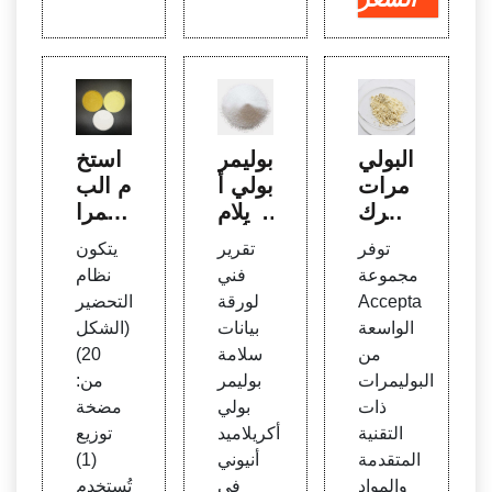
البولي
بوليمر
استخ
مرات
بولي أ
دام الب
- شرك
كريلام
وليمرا
ة منت
يد أنيو
ت "ال
توفر
تقرير
يتكون
جات
ني ف
بولي إ
مجموعة
فني
نظام
معالج
ي الم
لكترو
Accepta
لورقة
التحضير
ة المي
اء في
ليت"
الواسعة
بيانات
(الشكل
اه | ال
الزيت
في م
من
سلامة
20)
مواد ا
عالجة
البوليمرات
بوليمر
من:
لكيميا
المياه
ذات
بولي
مضخة
ئية
التقنية
أكريلاميد
توزيع
المتقدمة
أنيوني
(1)
والمواد
في
تُستخدم