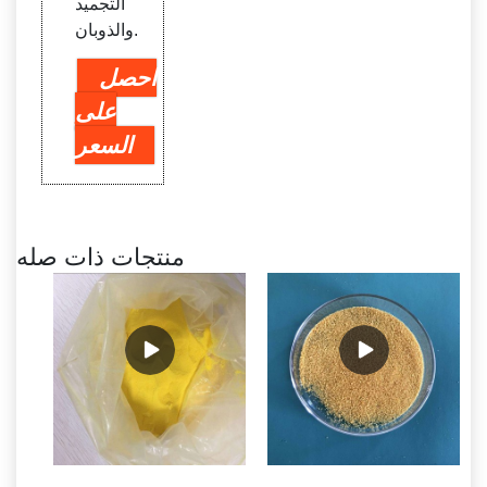
التجميد
والذوبان.
احصل
على
السعر
منتجات ذات صله