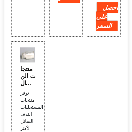
احصل
على
السعر
منتجا
ت الن
دف ال
بوليمر
توفر
ية -
منتجات
شركة
المستحلبات
Tram
الندف
floc,
السائل
Inc.
الأكثر