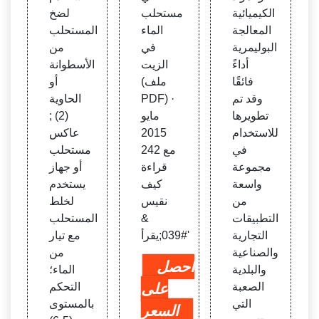
الكيميائية
مستحلب
لضخ
المعالجة
الماء
المستحلب
البوليمرية
في
من
أداءً
الزيت
الأسطوانة
فائقًا
(ملف
أو
وقد تم
PDF) ·
الحاوية
تطويرها
مايو
(2) ;
للاستخدام
2015
عاكس
في
مع 242
مستحلب
مجموعة
قراءة
أو جهاز
واسعة
كيف
يستخدم
من
نقيس
لخلط
التطبيقات
&
المستحلب
التجارية
#039;يقرأ'
مع تيار
والصناعية
من
احصل
والبلدية
الماء؛
الصعبة
على
التحكم
التي
بالمستوى
السعر