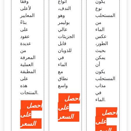
يكون
أنواع
وفقًا
نوع
الندف،
لأعلى
المستحلب
وهو
المعايير
من
بوليمر
بناءً
الماء
عالي
على
عكس
الجزيئات
عقود
الطور،
قابل
عديدة
بحيث
للذوبان
من
يمكن
في
المعرفة
أن
الماء
العملية
يكون
مع
المطبقة
المستحلب
نطاق
على
مذاب
واسع
هذه
في
المنتجات.
احصل
الماء.
احصل
على
احصل
على
السعر
على
السعر
السعر