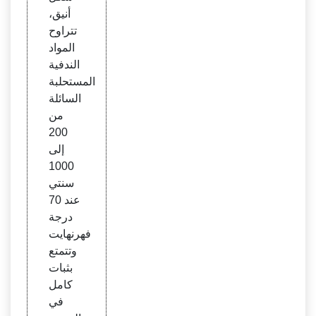
أنيق،
تتراوح
المواد
الندفية
المستحلبة
السائلة
من
200
إلى
1000
سنتي
عند 70
درجة
فهرنهايت
وتتمتع
بثبات
كامل
في