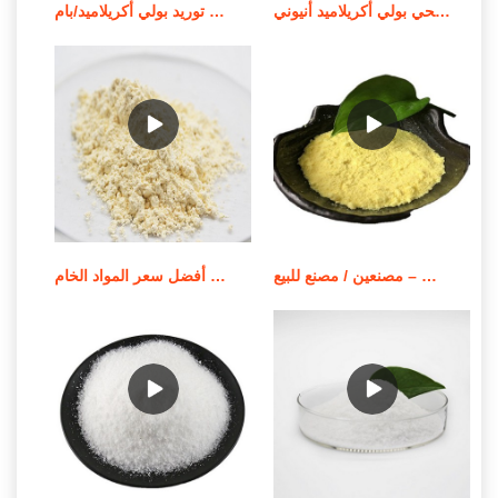
الشركة المصنعة للمواد الكيميائية لمعالجة مياه الصرف الصحي بولي أكريلاميد أنيوني
توريد بولي أكريلاميد/بام MSDS لمعالجة المياه في الصين
بوليمر بولي أكريلاميد قابل للذوبان في الزيت – مصنعين / مصنع للبيع
أفضل سعر المواد الخام apam/مسحوق بولي أكريلاميد أنيوني