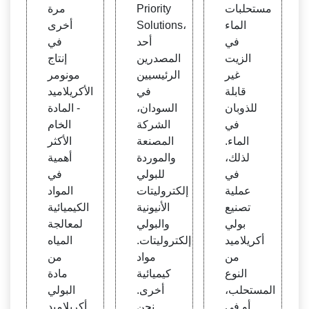
نوفلو
سائل
ي
مستحلبات
Priority
مرة
ك كيم
البولي
الماء
Solutions،
أخرى
يكال
إلكترو
في
أحد
في
ليت ا
الزيت
المصدرين
إنتاج
لأنيون
غير
الرئيسيين
مونومر
ي
قابلة
في
الأكريلاميد
للذوبان
السودان،
- المادة
في
الشركة
الخام
الماء.
المصنعة
الأكثر
لذلك،
والموردة
أهمية
في
للبولي
في
عملية
إلكتروليتات
المواد
تصنيع
الأنيونية
الكيميائية
بولي
والبولي
لمعالجة
أكريلاميد
إلكتروليتات.
المياه
من
مواد
من
النوع
كيميائية
مادة
المستحلب،
أخرى.
البولي
أو في
نحن
أكريلاميد