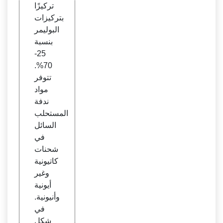
تركيزًا
بتركيزات
البوليمر
بنسبة
25-
70%.
تتوفر
مواد
ندفة
المستحلب
السائل
في
شحنات
كاتيونية
وغير
أيونية
وأنيونية.
في
شكل