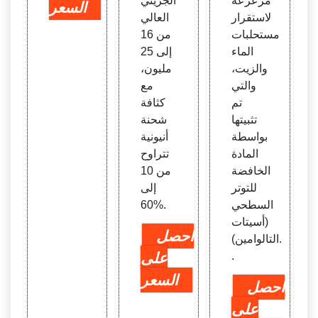
مزعزعة
الجزيئي
السعر
لاستقرار
العالي
مستحلبات
من 16
الماء
إلى 25
والزيت،
مليون،
والتي
مع
تم
كثافة
تثبيتها
شحنة
بواسطة
أنيونية
المادة
تتراوح
الخافضة
من 10
للتوتر
إلى
السطحي
60%.
(أسيتات
احصل
التالوامين).
.
على
السعر
احصل
على