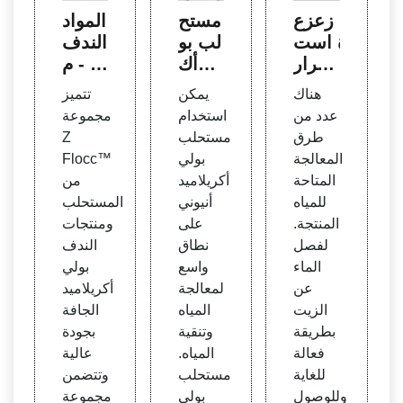
زعزع
مستح
المواد
ة است
لب بو
الندف
قرار
لي أك
ية - م
ومعال
ريلامي
ستحل
هناك
يمكن
تتميز
جة ال
د للمو
ب Z
عدد من
استخدام
مجموعة
مياه و
اد الكي
Floc
طرق
مستحلب
Z
النفط
ميائية
c™ و
المعالجة
بولي
Flocc™
المنتج
لتنقية
البولي
المتاحة
أكريلاميد
من
المياه
أكريلا
للمياه
أنيوني
المستحلب
Blufl
ميد ال
المنتجة.
على
ومنتجات
oc
جاف
لفصل
نطاق
الندف
الماء
واسع
بولي
عن
لمعالجة
أكريلاميد
الزيت
المياه
الجافة
بطريقة
وتنقية
بجودة
فعالة
المياه.
عالية
للغاية
مستحلب
وتتضمن
وللوصول
بولي
مجموعة