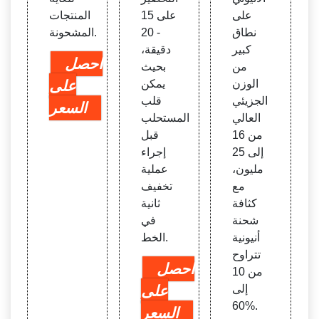
على
على 15
المنتجات
نطاق
- 20
المشحونة.
كبير
دقيقة،
احصل
من
بحيث
الوزن
يمكن
على
الجزيئي
قلب
السعر
العالي
المستحلب
من 16
قبل
إلى 25
إجراء
مليون،
عملية
مع
تخفيف
كثافة
ثانية
شحنة
في
أنيونية
الخط.
تتراوح
احصل
من 10
إلى
على
60%.
السعر