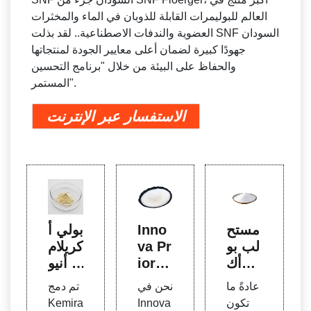
العالم للبوليمرات القابلة للذوبان في الماء والمخثرات
العضوية والندفات الاصطناعية.. لقد بذلت SNF السودان
جهودًا كبيرة لضمان أعلى معايير الجودة لمنتجاتها
والحفاظ على البيئة من خلال "برنامج التحسين
المستمر".
الاستفسار عبر الإنترنت
مستح
Inno
بولي أ
لب بو
va Pr
كريلام
لي أك
iority
يد أنيو
ريلامي
Solut
ني وغ
عادةً ما
نحن في
تم دمج
د - سي
ions
ير أيون
تكون
Innova
Kemira