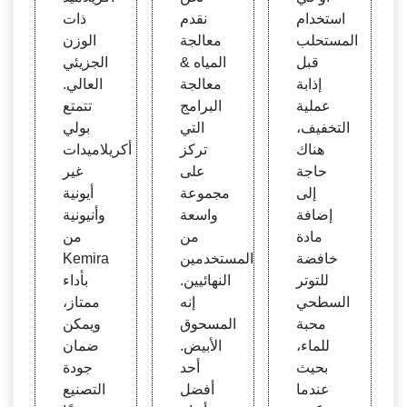
استخدام
نقدم
ذات
المستحلب
معالجة
الوزن
قبل
المياه &
الجزيئي
إذابة
معالجة
العالي.
عملية
البرامج
تتمتع
التخفيف،
التي
بولي
هناك
تركز
أكريلاميدات
حاجة
على
غير
إلى
مجموعة
أيونية
إضافة
واسعة
وأنيونية
مادة
من
من
خافضة
المستخدمين
Kemira
للتوتر
النهائيين.
بأداء
السطحي
إنه
ممتاز،
محبة
المسحوق
ويمكن
للماء،
الأبيض.
ضمان
بحيث
أحد
جودة
عندما
أفضل
التصنيع