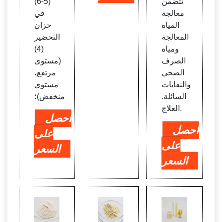
تتضمن
(5-6)
معالجة
في
المياه
خزان
المعالجة
التحضير
ومياه
(4)
الصرف
(مستوى
الصحي
مرتفع،
والنفايات
مستوى
السائلة.
منخفض)؛
العلاج.
احصل
احصل
على
على
السعر
السعر