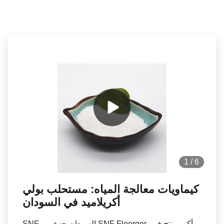
1
/
6
كيماويات معالجة المياه: مستحلب بولي
أكريلاميد في السودان
SNF السودان جزء من SNF Floerger، أكبر منتج في