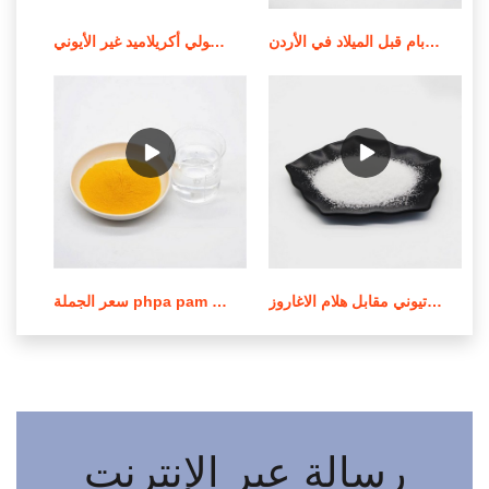
جودة عالية من الموردين الندف بام قبل الميلاد في الأردن
استخدام وإشعار تطبيق بولي أكريلاميد غير الأيوني
عملية صنع بولي أكريلاميد الكاتيوني مقابل هلام الاغاروز
سعر الجملة phpa pam بولي أكريلاميد في لبنان
رسالة عبر الإنترنت