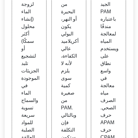
نورشي
الجيد
من
لزوجة
م
PAM
البحيرة
الماء
باعتباره
أو النهر،
(إنشاء
مندفًا
يكون
محلول
لمعالجة
البولي
أكثر
المياه
أكريلاميد
سمكًا)
ويستخدم
عالي
أو
على
الكفاءة،
لتشجيع
نطاق
لأنه لا
تلبد
واسع
يلزم
الجزيئات
في
سوى
الموجودة
معالجة
كمية
في
مياه
صغيرة
الماء
الصرف
من
والسماح
الصحي.
PAM.
تسوية
حرف
وبالتالي
سريعة
APAM
فإن
للمواد
حرف
التكلفة
الصلبة
CPAM
ستكون
العالقة