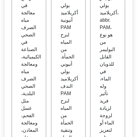
بولي
بولي
في
أكريلاميد،
أكريلاميد
معالجة
abbr.
أنيونية
مياه
PAM،
PAM
الصرف
هو نوع
لنزح
الصحي
من
المياه
في
البوليمر
من
الصناعة
القابل
الحمأة.
الكيميائية،
للذوبان
أنيوني
ومعالجة
في
بولي
مياه
الماء،
أكريلاميد
الصرف
وله
الندف
الصحي
تأثير
PAM
البلدية،
فريد
لنزح
مثل
لزيادة
المياه
غسل
لزوجة
من
الفحم،
الماء أو
الحمأة
ومعالجة
لتعزيز
وتنقية
المعادن،