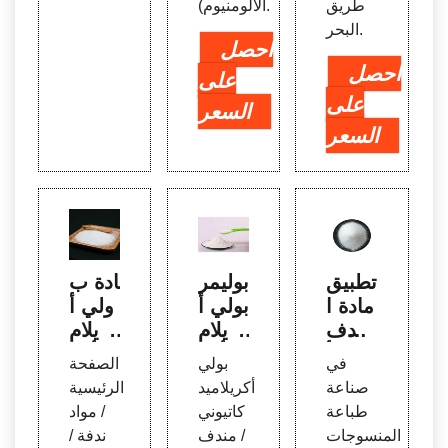
طريق
الألومنيوم).
البحر.
احصل
احصل
على
على
السعر
السعر
تطبيق
بوليمر
مادة ب
مادة ا
بولي أ
ولي أ
لندف
كريلام
كريلام
بولي أ
يد أنيو
يد أنيو
في
بولي
الصفحة
كريلام
ني P
نية P
صناعة
أكريلاميد
الرئيسية
يد PA
AM ك
AM لل
طباعة
كاتيوني
/ مواد
M في
اتيوني
حمأة
المنسوجات
/ مندف
ندفة /