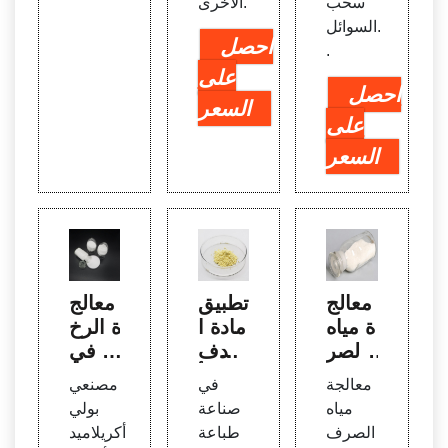
سحب
الأخرى.
السوائل.
احصل
.
على
احصل
السعر
على
السعر
معالج
تطبيق
معالج
ة مياه
مادة ا
ة الرخ
الصر
لندف
ام في
ف ال
بولي أ
مصر
معالجة
في
مصنعي
صحي
كريلام
وفص
مياه
صناعة
بولي
الندف
يد PA
ل ميا
الصرف
طباعة
أكريلاميد
الكاتيو
M في
ه الص