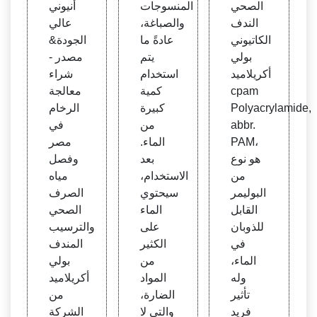
الصحي
المنسوجات
أنيوني
ني بول
المنس
رف ال
الندف
والصباغة،
عالي
ي أكر
وجات
صحي
الكاتيوني
عادةً ما
الجودة&
يلاميد
بولي
يتم
مصدر -
أكريلاميد
استخدام
شراء
cpam
كمية
معالجة
Polyacrylamide,
كبيرة
الرخام
abbr.
من
في
PAM،
الماء.
مصر
هو نوع
بعد
وفصل
من
الاستخدام،
مياه
البوليمر
سيحتوي
الصرف
القابل
الماء
الصحي
للذوبان
على
والترسيب
في
الكثير
المندف
الماء،
من
بولي
وله
المواد
أكريلاميد
تأثير
الضارة،
من
فريد
والتي لا
الشركة