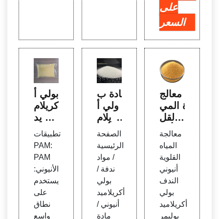
على
السعر
معالج
مادة ب
بولي أ
ة المي
ولي أ
كريلام
اه القل
كريلام
يد –
وية أني
يد أنيو
PAM
معالجة
الصفحة
تطبيقات
وني ال
نية P
- مجم
المياه
الرئيسية
PAM:
ندف ب
AM لل
وعة
القلوية
/ مواد
PAM
ولي أ
حمأة
XUN
أنيوني
ندفة /
الأنيوني:
كريلام
YU –
الندف
بولي
يستخدم
يد
معالج
بولي
أكريلاميد
على
ة المي
أكريلاميد
أنيوني /
نطاق
اه
بوليمر
مادة
واسع