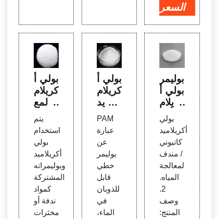
السعر
بوليمر
بولي أ
بولي أ
بولي أ
كريلام
كريلام
كريلام
يد PA
يد لمع
يد أنيو
M وت
الجة
بولي
PAM
يتم
ني P
طبيقه
مياه ال
أكريلاميد
عبارة
استخدام
AM ك
في م
صرف
كاتيوني
عن
بولي
اتيوني
عالجة
الصح
/ مندف
بوليمر
أكريلاميد
بولي أ
المياه
ي
لمعالجة
خطي
وبوليمراته
كريلام
المياه.
قابل
المشتركة
يد
2.
للذوبان
كمواد
وصف
في
ندفة أو
المنتج:
الماء،
مخثرات