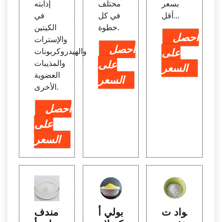
بسعر
مختلف
إذابته
أقل...
في كل
في
خطوة.
الكيتين
احصل
والإسترات
احصل
على
والهيدروكربونات
على
والمذيبات
السعر
العضوية
السعر
الأخرى.
احصل
على
السعر
مواد ت
بولي أ
مندف