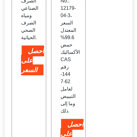
No.:
الصرف
12179-
الصناعي
04-3،
ومياه
السعر
الصرف
المعتدل
الصحي
99.6%
الحياتية.
حمض
احصل
الأكساليك
CAS
على
رقم
السعر
144-
62-7
لعامل
التبييض
وما إلى
ذلك.
احصل
على