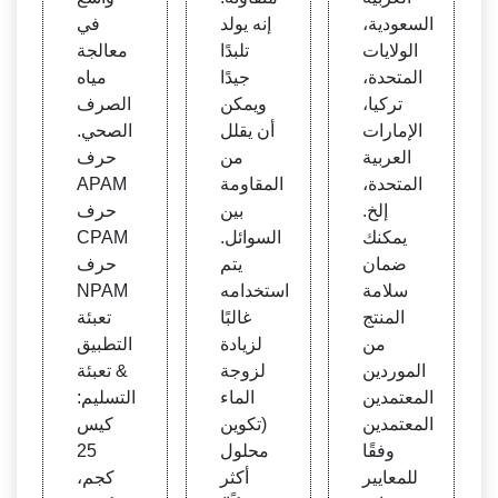
السعودية،
إنه يولد
في
الولايات
تلبدًا
معالجة
المتحدة،
جيدًا
مياه
تركيا،
ويمكن
الصرف
الإمارات
أن يقلل
الصحي.
العربية
من
حرف
المتحدة،
المقاومة
APAM
إلخ.
بين
حرف
يمكنك
السوائل.
CPAM
ضمان
يتم
حرف
سلامة
استخدامه
NPAM
المنتج
غالبًا
تعبئة
من
لزيادة
التطبيق
الموردين
لزوجة
& تعبئة
المعتمدين
الماء
التسليم:
المعتمدين
(تكوين
كيس
وفقًا
محلول
25
للمعايير
أكثر
كجم،