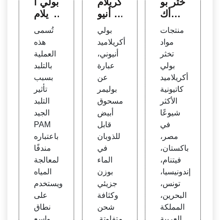
خثر بو
كريلام
بولي أ
لي أك
يد أنيو
كريلام
ريلامي
ني (P
يد كيم
منتجات
بولي
تُسمى
د كاتي
AM) ل
يائي
مواد
أكريلاميد
هذه
ونية،
معالج
msd
تخثر
أنيوني،
العملية
كاتيو
ة المي
s، كيم
بولي
عبارة
بالتلبد
نية
اه
يائي
أكريلاميد
عن
بسبب
كاتيونية
بوليمر
تأثير
الأكثر
مسحوق
التلبد
شيوعًا
أبيض
الجيد
في
قابل
PAM
مصر،
للذوبان
باعتباره
باكستان،
في
مندفًا
فيتنام،
الماء
لمعالجة
إندونيسيا،
بوزن
المياه
تونس،
جزيئي
ويستخدم
البحرين،
وكثافة
على
المملكة
شحن
نطاق
العربية
متفاوتة.
واسع