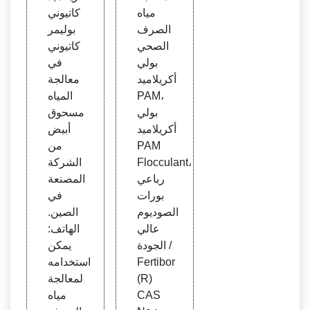
مياه
كاتيوني
الصرف
بوليمر
الصحي
كاتيوني
بولي
في
أكريلاميد
معالجة
PAM،
المياه
بولي
مسحوق
أكريلاميد
أبيض
PAM
من
Flocculant،
الشركة
رباعي
المصنعة
بورات
في
الصوديوم
الصين.
عالي
الهاتف:
الجودة /
يمكن
Fertibor
استخدامه
(R)
لمعالجة
CAS
مياه