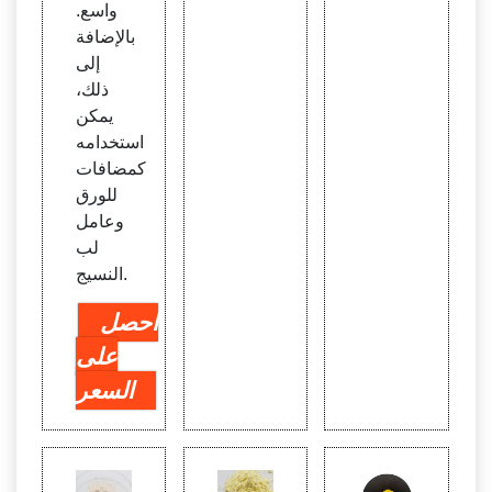
واسع.
بالإضافة
إلى
ذلك،
يمكن
استخدامه
كمضافات
للورق
وعامل
لب
النسيج.
احصل
على
السعر