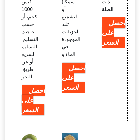
ذات
سمكًا)
كيس
الصلة.
أو
1000
لتشجيع
كجم، أو
احصل
تلبد
حسب
على
الجزيئات
حاجتك
الموجودة
التسليم:
السعر
في
التسليم
الماء و
السريع
أو عن
احصل
طريق
على
البحر.
السعر
احصل
على
السعر