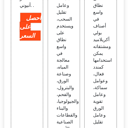
نطاق
وعامل
أنيوني. .
واسع
تقليل
احصل
في
السحب،
أصناف
ويستخدم
على
بولي
على
السعر
أكريلاميد
نطاق
ومشتقاته
واسع
يمكن
في
استخدامها
معالجة
كمندد
المياه،
فعال،
وصناعة
وعوامل
الورق،
سماكة،
والبترول،
وعامل
والفحم،
تقوية
والجيولوجيا،
الورق
والبناء
وعامل
والقطاعات
تقليل
الصناعية