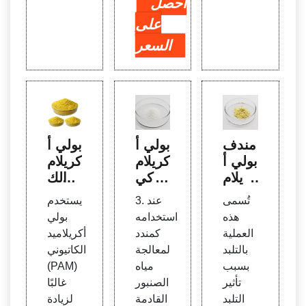
احصل
على
السعر
مندف
بولي أ
بولي أ
بولي أ
كريلام
كريلام
كريلام
يد | كي
يد الك
يد كيم
ماويا
اتيوني
تُسمى
3. عند
يستخدم
يائي
ت مع
(PA
هذه
استخدامه
بولي
msd
الجة
M) لم
العملية
كمندد
أكريلاميد
s، كيم
مياه ال
عالجة
بالتلبد
لمعالجة
الكاتيوني
يائي
صرف
المياه
بسبب
مياه
(PAM)
الصح
تأثير
الصنبور
غالبًا
ي | تي
التلبد
القادمة
لزيادة