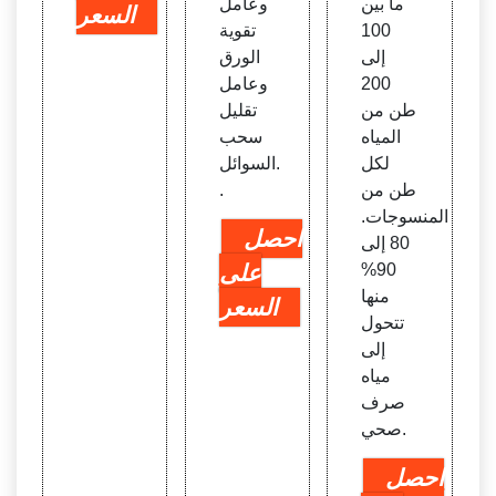
ما بين
وعامل
السعر
100
تقوية
إلى
الورق
200
وعامل
طن من
تقليل
المياه
سحب
لكل
السوائل.
طن من
.
المنسوجات.
احصل
80 إلى
90%
على
منها
السعر
تتحول
إلى
مياه
صرف
صحي.
احصل