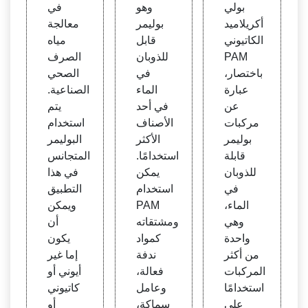
بولي
وهو
في
أكريلاميد
بوليمر
معالجة
الكاتيوني
قابل
مياه
PAM
للذوبان
الصرف
باختصار،
في
الصحي
عبارة
الماء
الصناعية.
عن
في أحد
يتم
مركبات
الأصناف
استخدام
بوليمر
الأكثر
البوليمر
قابلة
استخدامًا.
المتجانس
للذوبان
يمكن
في هذا
في
استخدام
التطبيق
الماء،
PAM
ويمكن
وهي
ومشتقاته
أن
واحدة
كمواد
يكون
من أكثر
ندفة
إما غير
المركبات
فعالة،
أيوني أو
استخدامًا
وعامل
كاتيوني
على
سماكة،
أو