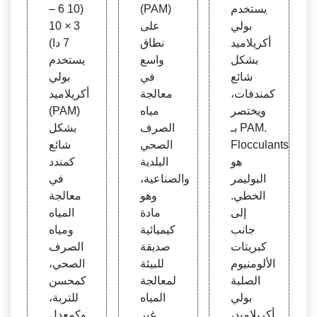
د
ي ميا
يستخدم
(PAM)
(10 6 –
ه الص
بولي
على
3 × 10
رف ال
أكريلاميد
نطاق
7 دا)
صحي
بشكل
واسع
يستخدم
شائع
في
بولي
كمندفات،
معالجة
أكريلاميد
ويختصر
مياه
(PAM)
بـ PAM.
الصرف
بشكل
Flocculants
الصحي
شائع
هو
البلدية
كمندد
البوليمر
والصناعية،
في
الخطي.
وهو
معالجة
إلى
مادة
المياه
جانب
كيميائية
ومياه
كبريتات
صديقة
الصرف
الألومنيوم
للبيئة
الصحي،
الصلبة
لمعالجة
كمحسن
بولي
المياه
للتربة،
أكريلاميد،
غير
وكمعدل