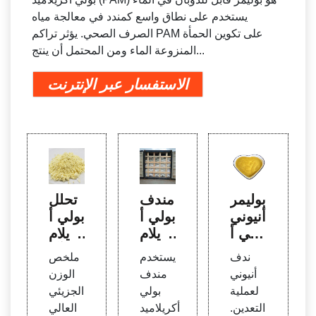
يستخدم على نطاق واسع كمندد في معالجة مياه
الصرف الصحي. يؤثر تراكم PAM على تكوين الحمأة
المنزوعة الماء ومن المحتمل أن ينتج...
الاستفسار عبر الإنترنت
بوليمر
مندف
تحلل
أنيوني
بولي أ
بولي أ
بولي أ
كريلام
كريلام
كريلام
يد (P
يد وآثا
ندف
يستخدم
ملخص
يد بام
AM) ا
ره
أنيوني
مندف
الوزن
الندف
لمست
لعملية
بولي
الجزيئي
للجلو
خدم ف
التعدين.
أكريلاميد
العالي