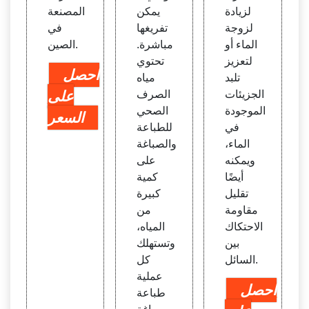
لزيادة
يمكن
المصنعة
لزوجة
تفريغها
في
الماء أو
مباشرة.
الصين.
لتعزيز
تحتوي
احصل
تلبد
مياه
الجزيئات
الصرف
على
الموجودة
الصحي
السعر
في
للطباعة
الماء،
والصباغة
ويمكنه
على
أيضًا
كمية
تقليل
كبيرة
مقاومة
من
الاحتكاك
المياه،
بين
وتستهلك
السائل.
كل
عملية
احصل
طباعة