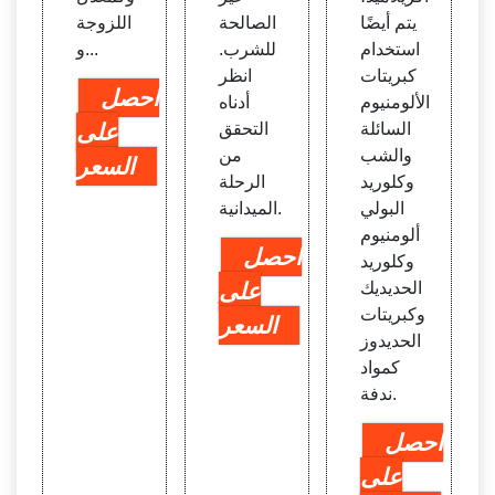
يتم أيضًا
الصالحة
اللزوجة
استخدام
للشرب.
و...
كبريتات
انظر
احصل
الألومنيوم
أدناه
السائلة
التحقق
على
والشب
من
السعر
وكلوريد
الرحلة
البولي
الميدانية.
ألومنيوم
احصل
وكلوريد
الحديديك
على
وكبريتات
السعر
الحديدوز
كمواد
ندفة.
احصل
على