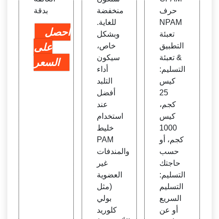
حرف
منخفضة
بدقة
NPAM
للغاية.
احصل
تعبئة
وبشكل
التطبيق
خاص،
على
& تعبئة
سيكون
السعر
التسليم:
أداء
كيس
التلبد
25
أفضل
كجم،
عند
كيس
استخدام
1000
خليط
كجم، أو
PAM
حسب
والمندفات
حاجتك
غير
التسليم:
العضوية
التسليم
(مثل
السريع
بولي
أو عن
كلوريد