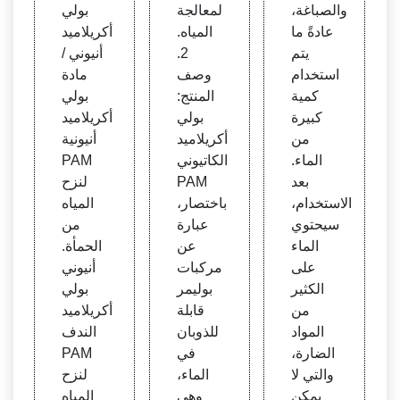
المنس
بولي أ
والصباغة،
لمعالجة
بولي
وجات
كريلام
عادةً ما
المياه.
أكريلاميد
يد
يتم
2.
أنيوني /
استخدام
وصف
مادة
كمية
المنتج:
بولي
كبيرة
بولي
أكريلاميد
من
أكريلاميد
أنيونية
الماء.
الكاتيوني
PAM
بعد
PAM
لنزح
الاستخدام،
باختصار،
المياه
سيحتوي
عبارة
من
الماء
عن
الحمأة.
على
مركبات
أنيوني
الكثير
بوليمر
بولي
من
قابلة
أكريلاميد
المواد
للذوبان
الندف
الضارة،
في
PAM
والتي لا
الماء،
لنزح
يمكن
وهي
المياه