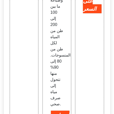
على
وصباغة
ما بين
السعر
100
إلى
200
طن من
المياه
لكل
طن من
المنسوجات.
80 إلى
90%
منها
تتحول
إلى
مياه
صرف
صحي.