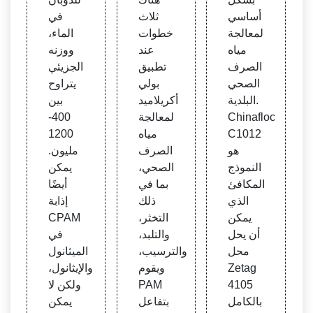
أساسي
ثلاث
في
لمعالجة
خطوات
الماء،
مياه
عند
ووزنه
الصرف
تطبيق
الجزيئي
الصحي
بولي
يتراوح
البلدية.
أكريلاميد
بين
Chinafloc
لمعالجة
400-
C1012
مياه
1200
هو
الصرف
مليون.
النموذج
الصحي،
يمكن
المكافئ
بما في
أيضًا
الذي
ذلك
إذابة
يمكن
التخثر،
CPAM
أن يحل
والتلبد،
في
محل
والترسيب،
الميثانول
Zetag
ويقوم
والإيثانول،
4105
PAM
ولكن لا
بالكامل
بتفاعل
يمكن