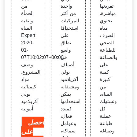
تفريغها
واحدة
من
مباشرة.
من أكثر
الحمأة
تحتوي
المركبات
وتنقية
مياه
استخدامًا
المياه
الصرف
على
Expert
الصحي
نطاق
2020-
للطباعة
واسع
01-
والصباغة
في
07T10:02:07+00:00.
على
أصناف
وصف
كمية
بولي
المشروع.
كبيرة
أكريلاميد
مواد
من
ومشتقاته
كيميائية
المياه،
يمكن
بولي
وتستهلك
استخدامها
أكريلاميد
كل
كمندد
أنيونية
عملية
فعال،
احصل
طباعة
وعوامل
وصباغة
سماكة،
على