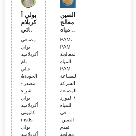
الصين
بولي أ
معالج
كريلام
ة مياه
يد كاتي
الصر
وني
PAM،
مصنعي
ف ال
msd
PAM
بولي
صحي
s بول
لمعالجة
أكريلاميد
بولي أ
ي أكر
المياه،
بام
كريلام
يلاميد
PAM
عالي
يد PA
كاتيو
للصناعة
الجودة&
M
ني
الشركة
مصدر -
المصنعة
شراء
/ المورد
بولي
للمياه
أكريلاميد
في
كاتيوني
الصين،
msds
تقدم
بولي
معالجة
أكريلاميد