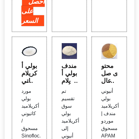
احصل
على
السعر
محتو
مندف
بولي أ
ى صل
بولي أ
كريلام
ب عال
كريلام
يد كاتي
ي من
يد أنيو
وني م
أنيوني
تم
مورد
بولي أ
ني ف
كثف
بولي
تقسيم
بولي
كريلام
ي تس
طبيع
أكريلاميد
سوق
أكريلاميد
يد أنيو
ويق ال
ي ، تع
مندف |
بولي
كاتيوني
ني لل
شرق
دين ال
موردو
أكريلاميد
/
شرب
الأوس
ذهب
مسحوق
إلى
مسحوق
ط
APAM
أنيوني
Sinofloc.