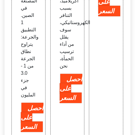
على
أكريلاميد،
المصنعة
بسبب
في
السعر
التنافر
الصين.
الكهروستاتيكي،
1
سوف
التطبيق
يقلل
والجرعة:
من أداء
يتراوح
ترسيب
نطاق
الحمأة،
الجرعة
نحن
من 1 -
3.0
احصل
جزء
على
في
المليون
السعر
احصل
على
السعر