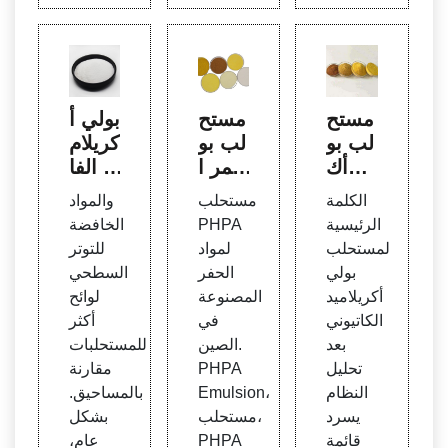
مستح
مستح
بولي أ
لب بو
لب بو
كريلام
لي أك
ليمر ا
يد الفا
ريلامي
لحفر
عل با
الكلمة
مستحلب
والمواد
د كاتي
PHP
لسط
الرئيسية
PHPA
الخافضة
وني"
A لمع
ح الكا
لمستحلب
لمواد
للتوتر
الكلما
الجة
تيوني
بولي
الحفر
السطحي
ت الر
مياه ال
الأكثر
أكريلاميد
المصنوعة
لوائح
ئيسية
صرف
مبيعًا |
الكاتيوني
في
أكثر
التي ت
الصح
تتضم
بعد
الصين.
للمستحلبات
م العث
ي
ن الص
تحليل
PHPA
مقارنة
ور علي
ين
النظام
Emulsion،
بالمساحيق.
ها في
يسرد
مستحلب،
بشكل
مواقع
قائمة
PHPA
عام،