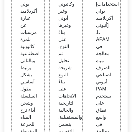
[استخدامات
وكاتيوني
بولي
بولي
وغير
أكريلاميد
أكريلاميد
أيوني
عبارة
أنيوني]
وغيرها
عن
1.
بناءً
مرسبات
APAM
على
بلمرة
في
النوع.
كاتيونية
معالجة
تم
اصطناعية
مياه
تحليل
وبالتالي
الصرف
شريحة
يرتبط
الصناعي
النوع
بشكل
أنيوني
بناءً
أساسي
PAM
على
بطول
يستخدم
الاتجاهات
السلسلة
على
التاريخية
وشحن
نطاق
والحالية
أداء نزح
واسع
والمستقبلية.
المياه
في
يتضمن
للجرعة
معالجة
التقسيم
المفرطة