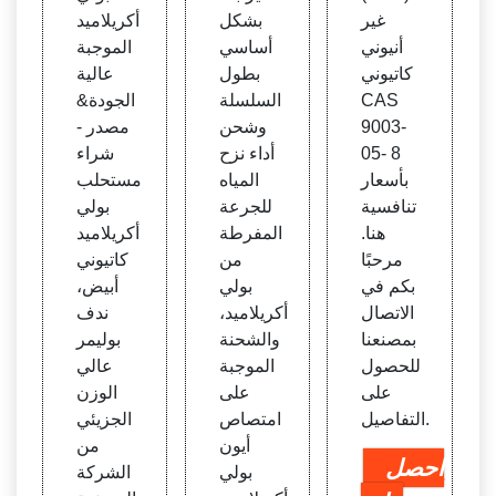
غير
بشكل
أكريلاميد
أنيوني
أساسي
الموجبة
كاتيوني
بطول
عالية
CAS
السلسلة
الجودة&
9003-
وشحن
مصدر -
05- 8
أداء نزح
شراء
بأسعار
المياه
مستحلب
تنافسية
للجرعة
بولي
هنا.
المفرطة
أكريلاميد
مرحبًا
من
كاتيوني
بكم في
بولي
أبيض،
الاتصال
أكريلاميد،
ندف
بمصنعنا
والشحنة
بوليمر
للحصول
الموجبة
عالي
على
على
الوزن
التفاصيل.
امتصاص
الجزيئي
أيون
من
احصل
بولي
الشركة