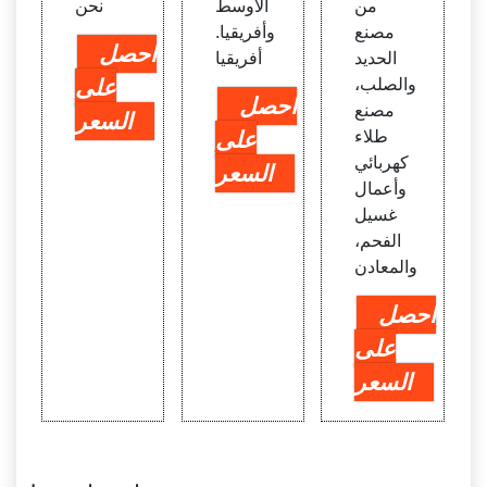
من
الأوسط
نحن
مصنع
وأفريقيا.
احصل
الحديد
أفريقيا
والصلب،
على
احصل
مصنع
السعر
طلاء
على
كهربائي
السعر
وأعمال
غسيل
الفحم،
والمعادن
احصل
على
السعر