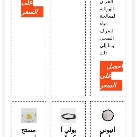
الخزان
على
الهوائية
السعر
لمعالجة
مياه
الصرف
الصحي
وما إلى
ذلك.
احصل
على
السعر
أنيوني
بولي أ
مستح