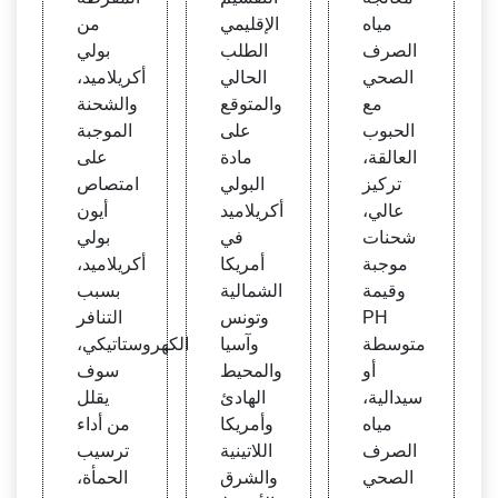
مياه
الإقليمي
من
الصرف
الطلب
بولي
الصحي
الحالي
أكريلاميد،
مع
والمتوقع
والشحنة
الحبوب
على
الموجبة
العالقة،
مادة
على
تركيز
البولي
امتصاص
عالي،
أكريلاميد
أيون
شحنات
في
بولي
موجبة
أمريكا
أكريلاميد،
وقيمة
الشمالية
بسبب
PH
وتونس
التنافر
متوسطة
وآسيا
الكهروستاتيكي،
أو
والمحيط
سوف
سيدالية،
الهادئ
يقلل
مياه
وأمريكا
من أداء
الصرف
اللاتينية
ترسيب
الصحي
والشرق
الحمأة،