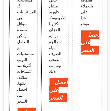
اهتمامًا
ثنائي
مستحلب.
بالعملاء
ميثيل
3.
على
كلوريد
المستحلبات
هذا
الأمونيوم)،
هي
الموقع
بكتيريا
سوائل
الخزان
معقدة
احصل
الهوائية
يمكن
على
لمعالجة
التعامل
مياه
مع
السعر
الصرف
مستحلبات
الصحي
البولي
وما إلى
أكريلاميد
ذلك.
كمنتجات
سائلة،
احصل
لكنها.
على
احصل
على
السعر
السعر