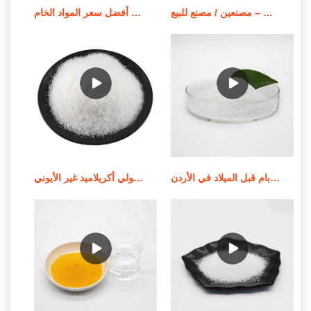
بوليمر بولي أكريلاميد قابل للذوبان في الزيت – مصنعين / مصنع للبيع
أفضل سعر المواد الخام apam/مسحوق بولي أكريلاميد أنيوني
جودة عالية من الموردين الندف بام قبل الميلاد في الأردن
استخدام وإشعار تطبيق بولي أكريلاميد غير الأيوني