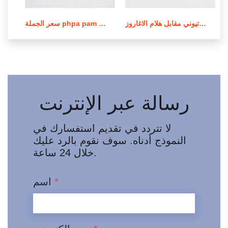
عملية صنع بولي أكريلاميد الكاتيوني مقابل هلام الاغاروز
سعر الجملة phpa pam بولي أكريلاميد في لبنان
رسالة عبر الإنترنت
لا تتردد في تقديم استفسارك في
النموذج أدناه. سوف نقوم بالرد عليك
خلال 24 ساعة.
*
اسم