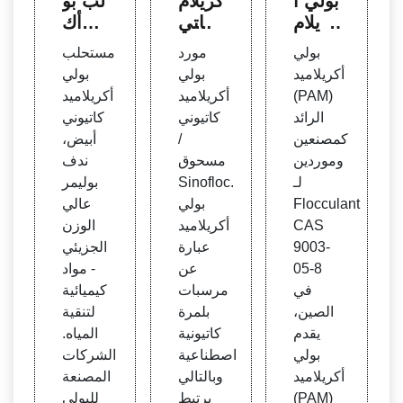
بولي أ
كريلام
لب بو
كريلام
يد كاتي
لي أك
يد بام
وني م
ريلامي
بولي
مورد
مستحلب
بوليمر
كثف
د بولي
أكريلاميد
بولي
بولي
مندف
طبيع
مر بول
(PAM)
أكريلاميد
أكريلاميد
للجلو
ي ، تع
ي أكر
الرائد
كاتيوني
كاتيوني
د
دين ال
يلاميد
كمصنعين
/
أبيض،
ذهب
وموردين
مسحوق
ندف
لـ
Sinofloc.
بوليمر
Flocculant
بولي
عالي
CAS
أكريلاميد
الوزن
9003-
عبارة
الجزيئي
05-8
عن
- مواد
في
مرسبات
كيميائية
الصين،
بلمرة
لتنقية
يقدم
كاتيونية
المياه.
بولي
اصطناعية
الشركات
أكريلاميد
وبالتالي
المصنعة
(PAM)
يرتبط
للبولي