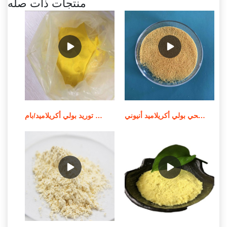
منتجات ذات صله
الشركة المصنعة للمواد الكيميائية لمعالجة مياه الصرف الصحي بولي أكريلاميد أنيوني
توريد بولي أكريلاميد/بام MSDS لمعالجة المياه في الصين