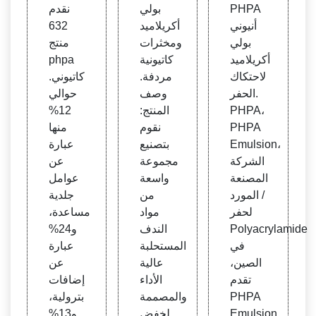
ي أكر
د ومخ
ن وم
PHPA
بولي
نقدم
يلاميد
ثرات
صنعو
أنيوني
أكريلاميد
632
مستح
كاتيو
ن ph
بولي
ومخثرات
منتج
لب P
نية من
pa كات
أكريلاميد
كاتيونية
phpa
HPA
دفة
يونية
لاحتكاك
مردفة.
كاتيوني.
الحفر.
وصف
حوالي
PHPA،
المنتج:
12%
PHPA
نقوم
منها
Emulsion،
بتصنيع
عبارة
الشركة
مجموعة
عن
المصنعة
واسعة
عوامل
/ المورد
من
جلدية
لحفر
مواد
مساعدة،
Polyacrylamide
الندف
و24%
في
المستحلبة
عبارة
الصين،
عالية
عن
تقدم
الأداء
إضافات
PHPA
والمصممة
بترولية،
Emulsion
لخفض
و13%