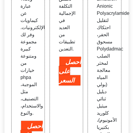
Anionic
التكلفة
عبارة
Polyacrylamide
الإجمالية
عن
لتقليل
في
كيماويات
احتكاك
العديد
الإلكترونيات.
الحفر،
من
وفر لك
مسحوق
تطبيقات
مجموعة
Polydadmac
التعدين.
كبيرة
الصلب
ومتنوعة
احصل
لمخثر
من
معالجة
على
خيارات
المياه
phpa
السعر
(بولي
الموجبة،
ديليل
مثل
ثنائي
التصنيف،
ميثيل
والاستخدام،
كلوريد
والنوع.
الأمونيوم)،
احصل
بكتيريا