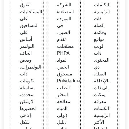
الويب
الكلمات
الشركة
تتفوق
الرئيسية
المصنعة/
المستحلبات
ذات
الموردة
على
الصلة
في
المساحيق
وقائمة
الصين،
على
مواقع
تقدم
أساس
الويب
مستحلب
البوليمر
ذات
PHPA
الجاف
المحتوى
لمواد
وبعض
ذي
الحفر،
البوليمرات،
الصلة،
مسحوق
ذات
بالإضافة
Polydadmac
تكوينات
إلى ذلك
الصلب
سلسلة
يمكنك
لمخثر
محددة،
معرفة
معالجة
لا يمكن
الكلمات
المياه
تحضيرها
الرئيسية
(بولي
إلا في
الأكثر
ديليل
شكل