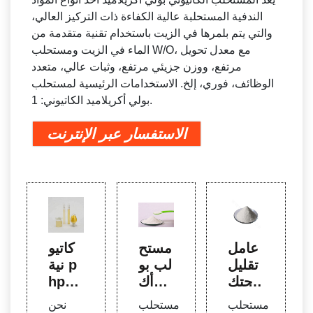
الندفية المستحلبة عالية الكفاءة ذات التركيز العالي،
والتي يتم بلمرها في الزيت باستخدام تقنية متقدمة من
الماء في الزيت ومستحلب W/O، مع معدل تحويل
مرتفع، ووزن جزيئي مرتفع، وثبات عالي، متعدد
الوظائف، فوري، إلخ. الاستخدامات الرئيسية لمستحلب
بولي أكريلاميد الكاتيوني: 1.
الاستفسار عبر الإنترنت
عامل
مستح
كاتيو
تقليل
لب بو
نية p
الاحتك
لي أك
hpa،
اك بول
ريلامي
موردو
مستحلب
مستحلب
نحن