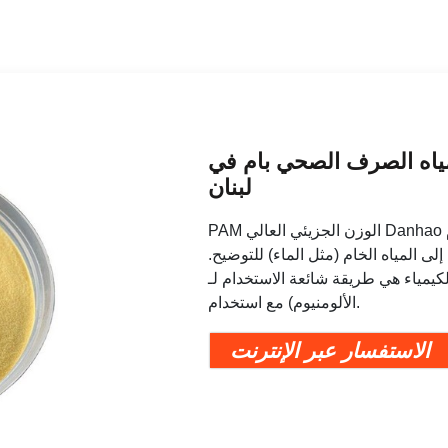
ياه الصرف الصحي بام في
لبنان
PAM الوزن الجزيئي العالي Danhao أقل عموما. يمكن استخدام PAM لمعالجة المياه في محطة
لى المياه الخام (مثل الماء) للتوضيح.
كيمياء هي طريقة شائعة الاستخدام لـ PAM والمخثرات غير العضوية (مثل الجير وكبريتات
الألومنيوم) مع استخدام.
الاستفسار عبر الإنترنت