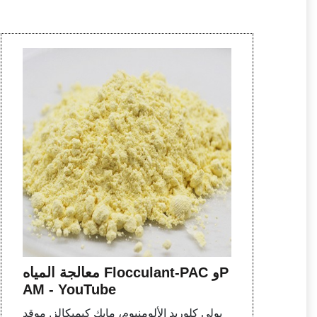
معالجة المياه Flocculant-PAC وP
AM - YouTube
بولي كلوريد الألومنيوم، مايك كيميكالز. موقد