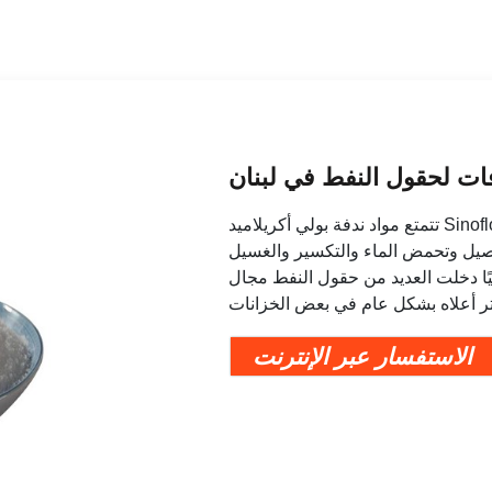
ات لحقول النفط في لبنان
تتمتع مواد ندفة بولي أكريلاميد Sinofloc بأداء جيد في معدلات التسميك والتلبد وريولوجيا
صيل وتحمض الماء والتكسير والغسيل
يًا دخلت العديد من حقول النفط مجال
الاستفسار عبر الإنترنت