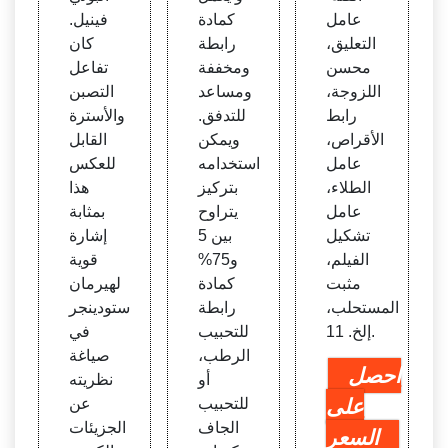
عامل
كمادة
فينيل.
التعليق،
رابطة
كان
محسن
ومخففة
تفاعل
اللزوجة،
ومساعد
التصبن
رابط
للتدفق.
والأسترة
الأقراص،
ويمكن
القابل
عامل
استخدامه
للعكس
الطلاء،
بتركيز
هذا
عامل
يتراوح
بمثابة
تشكيل
بين 5
إشارة
الفيلم،
و75%
قوية
مثبت
كمادة
لهيرمان
المستحلب،
رابطة
ستودينجر
إلخ. 11.
للتحبيب
في
الرطب،
صياغة
احصل
أو
نظريته
على
للتحبيب
عن
الجاف
الجزيئات
السعر