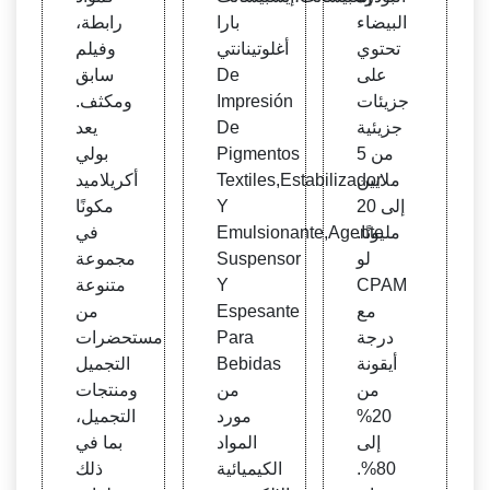
البيضاء
بارا
رابطة،
تحتوي
أغلوتينانتي
وفيلم
على
De
سابق
جزيئات
Impresión
ومكثف.
جزيئية
De
يعد
من 5
Pigmentos
بولي
ملايين
Textiles,Estabilizador
أكريلاميد
إلى 20
Y
مكونًا
مليونًا.
Emulsionante,Agente
في
لو
Suspensor
مجموعة
CPAM
Y
متنوعة
مع
Espesante
من
درجة
Para
مستحضرات
أيقونة
Bebidas
التجميل
من
من
ومنتجات
20%
مورد
التجميل،
إلى
المواد
بما في
80%.
الكيميائية
ذلك