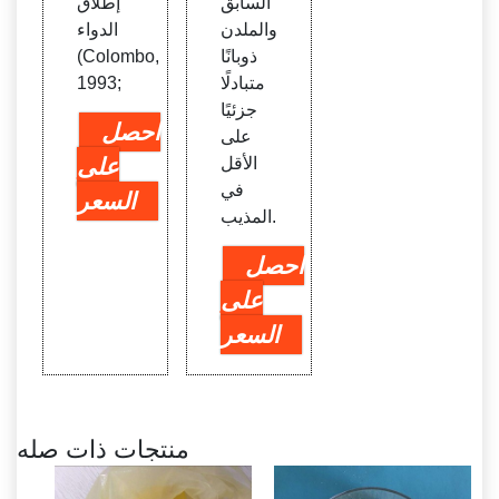
السابق
إطلاق
والملدن
الدواء
ذوبانًا
(Colombo,
متبادلًا
1993;
جزئيًا
احصل
على
الأقل
على
في
السعر
المذيب.
احصل
على
السعر
منتجات ذات صله