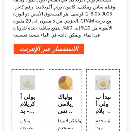
وفيلم سابق ومكثف. كاتيون بولي أكريلاميد. رقم كاس:
9003-05-8. 1.الوصف: هو المسحوق الأبيض ذو الوزن
الجزيئي من 5 مليون إلى 20 مليون. CPAM مع درجة
الأيقونة من 20% إلى 80%. يتمتع بقابلية جيدة للذوبان
في الماء، ويمكن إذابته في الماء بنسبة تعسفية
الاستفسار عبر الإنترنت
مبدأ ب
بولياك
بولي أ
ولي أ
ريلامي
كريلام
كريلام
دا تس
يد - C
يد يس
تخدم
hemz
يُستخدم
بولياكريلاميدا
يمكن
تخدم
بشكل
est T
مبدأ
تستخدم
تصنيعه