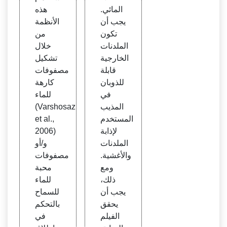
المائي.
هذه
يجب أن
الأنظمة
تكون
من
الملدنات
خلال
الخارجية
تشكيل
قابلة
مصفوفات
للذوبان
كارهة
في
للماء
المذيب
(Varshosaz
المستخدم
et al.,
لإذابة
2006)
الملدنات
و/أو
والأغشية.
مصفوفات
ومع
محبة
ذلك،
للماء
يجب أن
للسماح
يحقق
بالتحكم
الفيلم
في