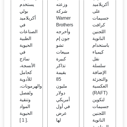
أكريلاميد
وزعته
يستخدم
على
شركة
بولي
جسيمات
Warner
أكريلاميد
كرافت
Brothers
في
اللجنين
وأخرجه
الصناعات
النانوية
جون إم
الطبية
باستخدام
تشو
الحيوية
كيمياء
مبيعات
في
نقل
كبيرة
نماذج
سلسلة
تذاكر
الأنسجة،
الإضافة
بقيمة
كحامل
والتجزئة
85
للأدوية
العكسية
مليون
والهرمونات،
(RAFT)
دولار
ولفصل
لتكوين
أمريكي
وتنقية
جسيمات
في أول
المواد
اللجنين
عرض
الحيوية
النانوية
لها
[ 1 ].
المطعمة