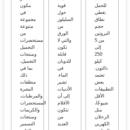
للحمل
قوية
مكون
تغطي
حول
في
نطاق
السليلوز
مجموعة
حجم
من
متنوعة
البروتين
الورق
من
من 5
والتي لا
مستحضرات
إلى
تكون
التجميل
250
قابلة
ومنتجات
كيلو
للذوبان
التجميل،
دالتون.
في
بما في
تعتمد
الماء.
ذلك
بعض
تشير
منظفات
التطبيقات
الأدبيات
البشرة
الأقل
إلى أن
والمرطبات،
شيوعًا،
الأفلام
المستحضرات
مثل
تتكون
والكريمات
الرحلان
من
ومنتجات
الكهربي
العديد
التسمير