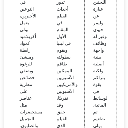
اللجنين
تدور
في
icker
لم الأث
ية تج
عبارة
أحداث
النوعين
ing م
رياء ا
ميل ال
عن
الفيلم
الأخيرين،
ع اللج
لآسيو
ثدي با
بوليمر
في
يعمل
نين ال
يين ال
ستخد
حيوي
المقام
بولي
مطعم
مجاني
ام جل
وفير له
الأول
أكريلاميد
بالبول
ن
بولي أ
وظائف
في ليبيا
كمواد
يمر
كريلام
واجهة
ويقوم
رابطة
يد
بينية
ببطولته
ومنشئ
أصلية
طاقم
للرغوة
ولكنه
الممثلين
ويضفي
يتراكم
الآسيويين
خصائص
بقوة
والأمريكيين
مطرية
في
الآسيويين
على
الوسائط
تقريبًا،
عناصر
المائية.
وقد
مثل
تم
حقق
مستحضرات
تطعيم
الفيلم
التجميل
بولي
الذي
والصابون.