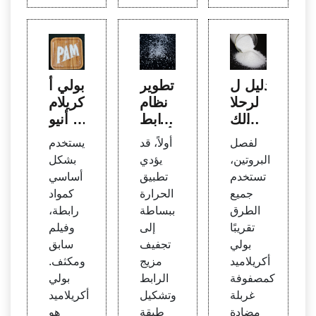
دليل ل
تطوير
بولي أ
لرحلا
نظام
كريلام
ن الك
رابط
يد أنيو
هربائ
أخضر
ني، م
لفصل
أولاً، قد
يستخدم
ي لهلا
للمنتج
عيار ا
البروتين،
يؤدي
بشكل
م بول
ات ال
لصف:
تستخدم
تطبيق
أساسي
ي أكر
ورقية
تحليل
جميع
الحرارة
كمواد
يلاميد
ي، 18
الطرق
ببساطة
رابطة،
0 روبي
تقريبًا
إلى
وفيلم
ة
بولي
تجفيف
سابق
أكريلاميد
مزيج
ومكثف.
كمصفوفة
الرابط
بولي
غربلة
وتشكيل
أكريلاميد
مضادة
طبقة
هو