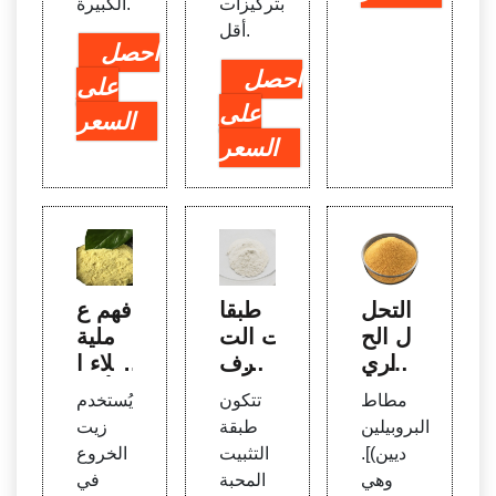
بتركيزات
الكبيرة.
أقل.
احصل
احصل
على
على
السعر
السعر
التحل
طبقا
فهم ع
ل الح
ت الت
ملية
راري
عرف
طلاء ا
للبول
المصن
لأقرا
مطاط
تتكون
يُستخدم
يمرا
وعة م
ص |
البروبيلين
طبقة
زيت
ت
ن هيد
مكاب
ديين)].
التثبيت
الخروع
روجي
س الأ
وهي
المحبة
في
ل
قراص