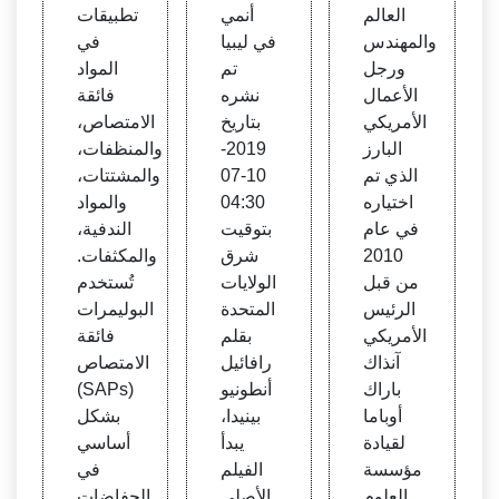
في لي
ئية
العالم
أنمي
تطبيقات
بيا
والمهندس
في ليبيا
في
ورجل
تم
المواد
الأعمال
نشره
فائقة
الأمريكي
بتاريخ
الامتصاص،
البارز
2019-
والمنظفات،
الذي تم
10-07
والمشتتات،
اختياره
04:30
والمواد
في عام
بتوقيت
الندفية،
2010
شرق
والمكثفات.
من قبل
الولايات
تُستخدم
الرئيس
المتحدة
البوليمرات
الأمريكي
بقلم
فائقة
آنذاك
رافائيل
الامتصاص
باراك
أنطونيو
(SAPs)
أوباما
بينيدا،
بشكل
لقيادة
يبدأ
أساسي
مؤسسة
الفيلم
في
العلوم
الأصلي
الحفاضات