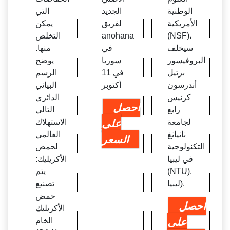
الوطنية
الجديد
التي
الأمريكية
لفريق
يمكن
(NSF)،
anohana
التخلص
سيخلف
في
منها.
البروفيسور
سوريا
يوضح
برتيل
في 11
الرسم
أندرسون
أكتوبر
البياني
كرئيس
الدائري
احصل
رابع
التالي
لجامعة
على
الاستهلاك
نانيانغ
العالمي
السعر
التكنولوجية
لحمض
في ليبيا
الأكريليك:
(NTU).
يتم
ليبيا).
تصنيع
حمض
احصل
الأكريليك
على
الخام