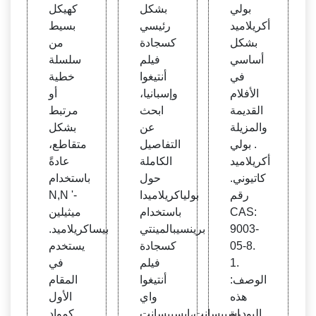
بشكل
رئيس
echn
بولي
بشكل
كهيكل
أساس
ي كس
opro
أكريلاميد
رئيسي
بسيط
ي
جادة
duct
بشكل
كسجادة
من
s Pvt
أساسي
فيلم
سلسلة
Limit
في
أنتيغوا
خطية
ed
الأفلام
وإسبانيا،
أو
القديمة
ابحث
مرتبط
والمزيلة
عن
بشكل
. بولي
التفاصيل
متقاطع،
أكريلاميد
الكاملة
عادةً
كاتيوني.
حول
باستخدام
رقم
بولياكريلاميدا
N,N‍ '-
CAS:
باستخدام
ميثيلين
9003-
برينسيبالمينتي
بيساكريلاميد.
05-8.
كسجادة
يستخدم
1.
فيلم
في
الوصف:
أنتيغوا
المقام
هذه
واي
الأول
البودرة
إسبيسانت،إيسبيسانت
كمواد