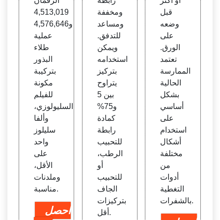
أو أكثر
رابطة
الرقمان
قبل
ومخففة
4,513,019
وضعه
ومساعد
و4,576,646
على
للتدفق.
عملية
الورق.
ويمكن
طلاء
تعتمد
استخدامه
البذور
الممارسة
بتركيز
بتركيبة
الحالية
يتراوح
مكونة
بشكل
بين 5
للفيلم
أساسي
و75%
السليولوزي،
على
كمادة
وألفا
استخدام
رابطة
سليلوز
أشكال
للتحبيب
واحد
مختلفة
الرطب،
على
من
أو
الأقل،
أدوات
للتحبيب
وملدنات
التغطية
الجاف
مناسبة.
بالشفرات.
بتركيزات
احصل
أقل.