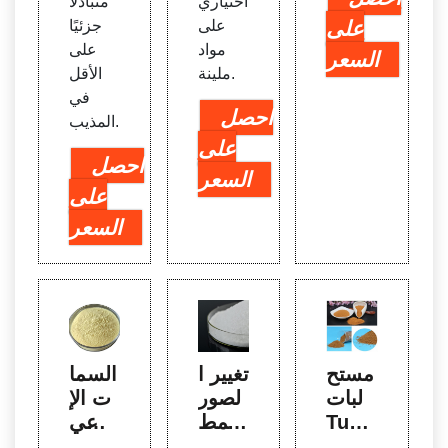
اختياري
متبادلًا
على
على
جزئيًا
مواد
على
السعر
ملينة.
الأقل
في
احصل
المذيب.
على
احصل
السعر
على
السعر
مستح
تغيير ا
السما
لبات
لصور
ت الإ
Tuna
النمط
شعاعي
ble P
ية وعا
ة لعمل