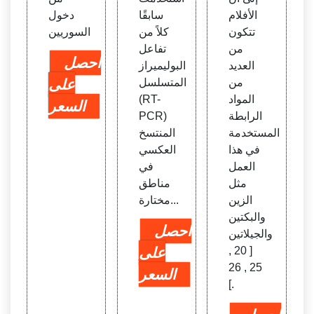
الأفلام
سابقًا
دخول
تتكون
كلاً من
السوريين
من
تفاعل
احصل
العديد
البوليميراز
من
المتسلسل
على
المواد
(RT-
السعر
الرابطة
PCR)
المستخدمة
المنتسخ
في هذا
العكسي
العمل
في
مثل
مناطق
الزين
مختارة...
والبكتين
احصل
والجيلاتين
[ 20 ,
على
25 , 26
السعر
].