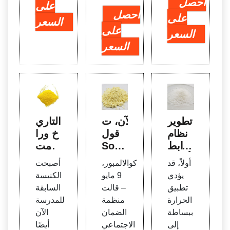
احصل
على
احصل
على
السعر
على
السعر
السعر
تطوير
الآن، ت
التاري
نظام
قول
خ ورا
رابط
Socs
ء 5 مت
أخضر
o إنها
احف
أولاً، قد
كوالالمبور،
أصبحت
للمنتج
تستخ
في لي
يؤدي
9 مايو
الكنيسة
ات ال
دم فق
بيا - تا
تطبيق
– قالت
السابقة
ورقية
ط الا
يم آو
الحرارة
منظمة
للمدرسة
ختبارا
ت
ببساطة
الضمان
الآن
ت الم
إلى
الاجتماعي
أيضًا