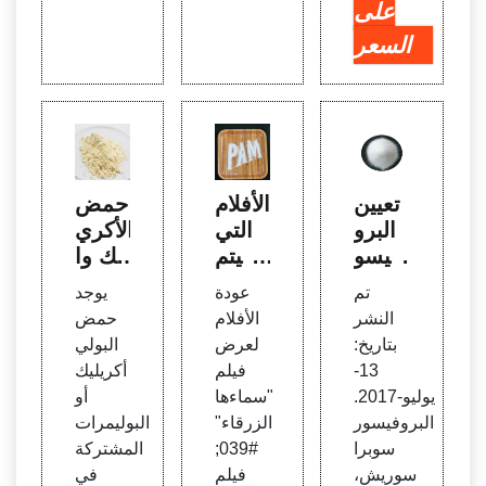
على
السعر
تعيين
الأفلام
حمض
البرو
التي
الأكري
فيسو
سيتم
ليك وا
ر سوب
عرضه
سترا
تم
عودة
يوجد
را سو
ا مرة
ت الأ
النشر
الأفلام
حمض
ريش
أخرى
كريلي
بتاريخ:
لعرض
البولي
رئيسًا
'Her
ت وال
13-
فيلم
أكريليك
لجامع
Blue
بوليمر
يوليو-2017.
"سماءها
أو
ة NT
Sky'
ات -
البروفيسور
الزرقاء"
البوليمرات
U ليب
فيلم ا
مادة
سوبرا
#039;
المشتركة
يا
لأنمي
كيميا
سوريش،
فيلم
في