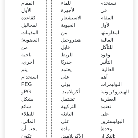
تستخدم
للماء
المقام
LFA
في
لأجهزة
الأول
المقام
الاستشعار
كقاعدة
الأول
الحيوية
لمحاليل
لمقاومتها
من
المذيبات
العالية
هيدروجيل
العضوية؛
للتآكل
قابل
من
وقوة
للربط
ناحية
التأثير
جذريًا
أخرى،
العالية.
يعتمد
يتم
أهم
على
استخدام
البوليمرات
بولي
PEG
الهيدروكربونية
أكريلاميد.
وPG
العطرية
تشتمل
بشكل
تعتمد
التركيبة
شائع
على
البادئة
للطلاء
البوليسترين
على
المائي.
{وحدة
مادة
يجب أن
التكرار:
الأكريلاميد،
تكون