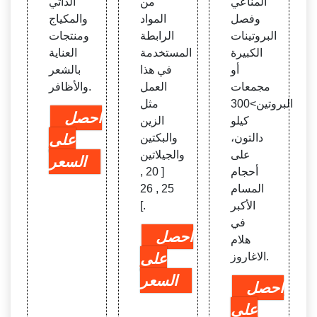
المناعي
من
الذاتي
وفصل
المواد
والمكياج
البروتينات
الرابطة
ومنتجات
الكبيرة
المستخدمة
العناية
أو
في هذا
بالشعر
مجمعات
العمل
والأظافر.
البروتين>300
مثل
احصل
كيلو
الزين
دالتون،
والبكتين
على
على
والجيلاتين
السعر
أحجام
[ 20 ,
المسام
25 , 26
الأكبر
].
في
احصل
هلام
الاغاروز.
على
السعر
احصل
على