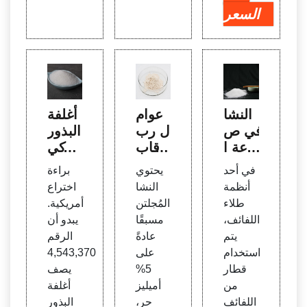
السعر
النشا
عوام
أغلفة
في ص
ل رب
البذور
ناعة ا
ط قاب
وتركي
لورق
لة للذ
بات ال
في أحد
يحتوي
براءة
- Sci
وبان
طلاء
أنظمة
النشا
اختراع
ence
في ال
وطر
طلاء
المُجلتن
أمريكية.
Direc
ماء -
ق الا
اللفائف،
مسبقًا
يبدو أن
t
مكاب
ستخد
يتم
عادةً
الرقم
س أق
ام
استخدام
على
4,543,370
راص
قطار
5%
يصف
LFA
من
أميليز
أغلفة
اللفائف
حر،
البذور