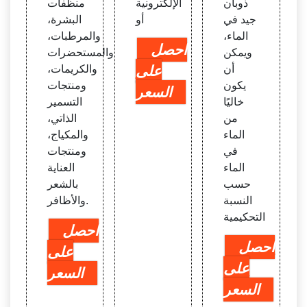
ذوبان
الإلكترونية
منظفات
جيد في
أو
البشرة،
الماء،
والمرطبات،
احصل
ويمكن
والمستحضرات
أن
على
والكريمات،
يكون
ومنتجات
السعر
خاليًا
التسمير
من
الذاتي،
الماء
والمكياج،
في
ومنتجات
الماء
العناية
حسب
بالشعر
النسبة
والأظافر.
التحكيمية
احصل
احصل
على
على
السعر
السعر