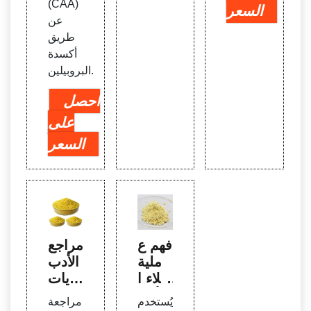
(CAA)
السعر
عن
طريق
أكسدة
البروبيلين.
احصل
على
السعر
فهم ع
مراجع
ملية
ة الأدب
طلاء ا
يات -
لأقرا
Shod
يُستخدم
مراجعة