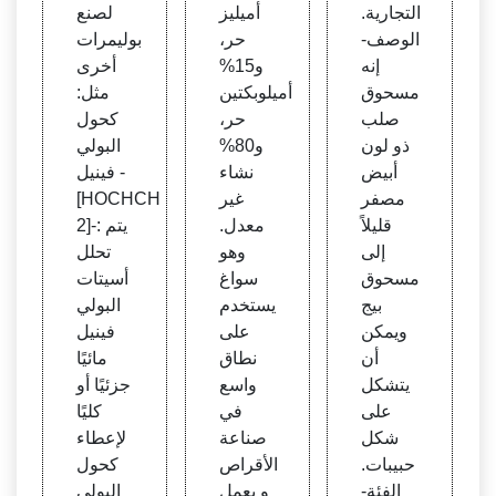
LFA
التجارية.
أميليز
لصنع
الوصف-
حر،
بوليمرات
إنه
و15%
أخرى
مسحوق
أميلوبكتين
مثل:
صلب
حر،
كحول
ذو لون
و80%
البولي
أبيض
نشاء
فينيل -
مصفر
غير
[HOCHCH
قليلاً
معدل.
2]-: يتم
إلى
وهو
تحلل
مسحوق
سواغ
أسيتات
بيج
يستخدم
البولي
ويمكن
على
فينيل
أن
نطاق
مائيًا
يتشكل
واسع
جزئيًا أو
على
في
كليًا
شكل
صناعة
لإعطاء
حبيبات.
الأقراص
كحول
الفئة-
و يعمل
البولي