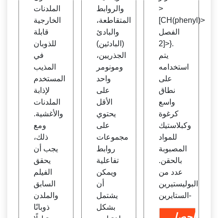
>
والروابط
الملدنات
[CH(phenyl)>
المتقاطعة،
الخارجية
الفصل
والبادئ
قابلة
2]>}.
(البادئين)
للذوبان
يتم
الجذريين،
في
استخدامه
ومونومر
المذيب
على
واحد
المستخدم
نطاق
على
لإذابة
واسع
الأقل
الملدنات
كرغوة
يحتوي
والأغشية.
وكبلاستيك
على
ومع
للمواد
مجموعات
ذلك،
المصبوبة
روابط
يجب أن
بالحقن.
تفاعلية
يحقق
عدد من
ويمكن
الفيلم
البوليستيرين
أن
السابق
الستايرين-
يشتمل
والملدن
بشكل
ذوبانًا
احصل