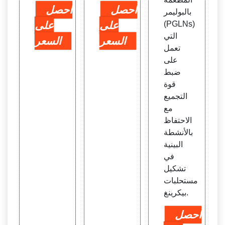
احصل
احصل
بالبوليمر
(PGLNs)
على
على
التي
السعر
السعر
تعمل
على
ضبط
قوة
التجميع
مع
الاحتفاظ
بالأنشطة
البينية
في
تشكيل
مستحلبات
بيكرينغ.
احصل