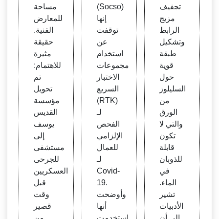
عملية
تجفيف
(Socso)
مساحة
الكامل
مزيج
إنها
للمعارض
ة لـ C
الرابط
توقفت
الفنية.
ovid-
وتشكيل
عن
حقيقة
19
طبقة
استخدام
مثيرة
قوية
مجموعات
للاهتمام:
حول
الاختبار
تم
السليلوز
السريع
تحويل
من
(RTK)
مؤسسة
الورق
لـ
القديس
والتي لا
الفحص
يوسف
تكون
الإلزامي
إلى
قابلة
للعمال
مستشفى
للذوبان
لـ
للجرحى
في
Covid-
العسكريين
الماء.
19.
قبل
تشير
وأوضحت
وقت
الأدبيات
أنها
قصير
إلى أن
استخدمت
من