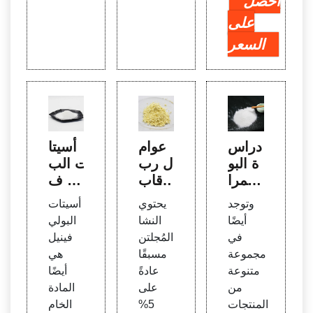
احصل
على
السعر
دراس
عوام
أسيتا
ة البو
ل رب
ت الب
ليمرا
ط قاب
ولي ف
ت الم
لة للذ
ينيل
وتوجد
يحتوي
أسيتات
ستخد
وبان
أيضًا
النشا
البولي
مة ف
في ال
في
المُجلتن
فينيل
ي الص
ماء -
مجموعة
مسبقًا
هي
ناعات
مكاب
متنوعة
عادةً
أيضًا
الدوائي
س أق
من
على
المادة
ة.
راص
المنتجات
5%
الخام