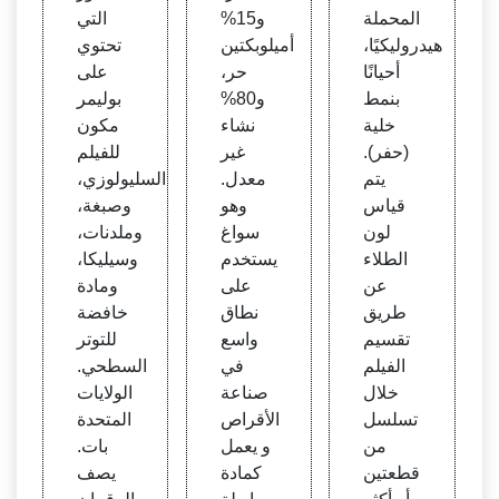
المحملة
و15%
التي
هيدروليكيًا،
أميلوبكتين
تحتوي
أحيانًا
حر،
على
بنمط
و80%
بوليمر
خلية
نشاء
مكون
(حفر).
غير
للفيلم
يتم
معدل.
السليولوزي،
قياس
وهو
وصبغة،
لون
سواغ
وملدنات،
الطلاء
يستخدم
وسيليكا،
عن
على
ومادة
طريق
نطاق
خافضة
تقسيم
واسع
للتوتر
الفيلم
في
السطحي.
خلال
صناعة
الولايات
تسلسل
الأقراص
المتحدة
من
و يعمل
بات.
قطعتين
كمادة
يصف