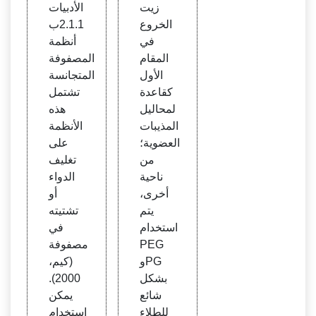
ص |
hgan
زيت
الأدبيات
مكاب
ga
الخروع
2.1.1ب
س الأ
في
أنظمة
قراص
المقام
المصفوفة
LFA
الأول
المتجانسة
كقاعدة
تشتمل
لمحاليل
هذه
المذيبات
الأنظمة
العضوية؛
على
من
تغليف
ناحية
الدواء
أخرى،
أو
يتم
تشتيته
استخدام
في
PEG
مصفوفة
وPG
(كيم،
بشكل
2000).
شائع
يمكن
للطلاء
استخدام