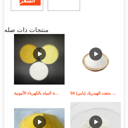
السعر
منتجات ذات صله
معالجة المياه استر كحول فوسفات متعدد الهيدريك (بابي) 50%
معالجة المياه بالكهرباء الأنيونية (RX FLOC 100) في التسويق الأيرلندي