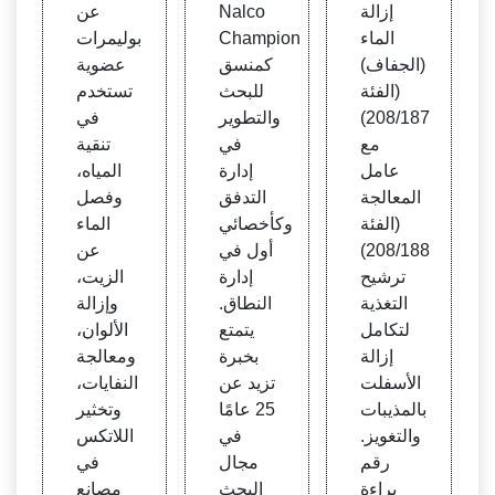
ع إزال
جلة أ
المتخ
إزالة
Nalco
عن
ة الما
رامكو
صصة
الماء
Champion
بوليمرات
ء (الج
السعو
GEO
(الجفاف)
كمنسق
عضوية
فاف)
دية
(الفئة
للبحث
تستخدم
208/187)
والتطوير
في
مع
في
تنقية
عامل
إدارة
المياه،
المعالجة
التدفق
وفصل
(الفئة
وكأخصائي
الماء
208/188)
أول في
عن
ترشيح
إدارة
الزيت،
التغذية
النطاق.
وإزالة
لتكامل
يتمتع
الألوان،
إزالة
بخبرة
ومعالجة
الأسفلت
تزيد عن
النفايات،
بالمذيبات
25 عامًا
وتخثير
والتغويز.
في
اللاتكس
رقم
مجال
في
براءة
البحث
مصانع