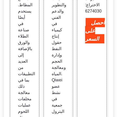
الاختراع:
والتطوير
المطاط.
6274030
والدعم
يستخدم
الفني
أيضًا
احصل
في
في
على
كيمياء
صناعة
إنتاج
الطلاء
السعر
حقول
والورق
النفط
بالإضافة
وإدارة
إلى
الحجم
العديد
ومعالجة
من
المياه.
التطبيقات
Qiwei
بما في
عضو
ذلك
نشط
معالجة
في
مخلفات
جمعية
عمليات
البترول
اللحوم