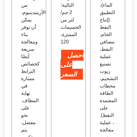
الماء)،
التالية؛
من
التطبيق
2 جم/
الأزيتيدينيوم،
(إنتاج
لتر من
يمكن
النفط
الجسيمات
أن توفر
الخام،
الممتزة،
بناء
مصافي
120
ومعالجة
النفط،
سريعة
احصل
عملية
أيضًا
تصنيع
على
كخصائص
زيوت
الترابط
السعر
التشحيم،
ممتازة
محطات
في
الطاقة
نهاية
المعتمدة
المطاف.
على
على
النفط).
نحو
، عملية
مفضل،
معالجة
يتم