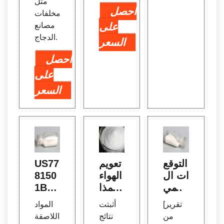
مثل
احصل
مخلفات
على
مصانع
الدجاج.
السعر
احصل
على
السعر
التوقع
تعويم
US77
ات ال
الهواء
8150
عالمي
المذا
1B2 -
ة لسو
ب لج
المواد
[تقرير
أثبتت
المواد
ق مزي
زيئات
اللاص
من
نتائج
اللاصقة
ل الا
الزرني
قة الم