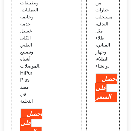
من
وتطبيقات
خيارات
العمليات،
مستحلب
وخاصة
الندف،
خدمة
مثل
غسيل
طلاء
الكلى
المباني،
الطبي
وجهاز
وتصنيع
الطلاء،
أشباه
وإنشاء.
الموصلات.
HiPur
احصل
Plus
على
مفيد
في
السعر
التحلية
احصل
على