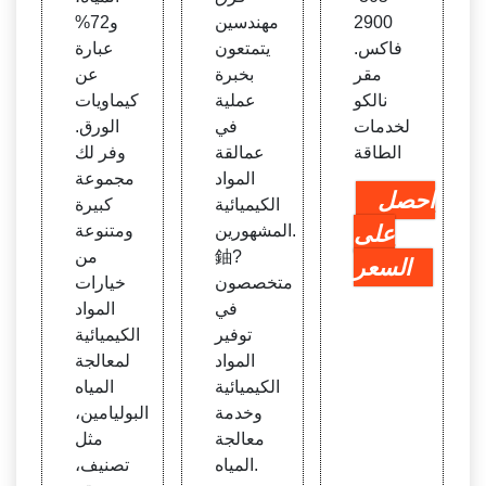
2900
مهندسين
و72%
فاكس.
يتمتعون
عبارة
مقر
بخبرة
عن
نالكو
عملية
كيماويات
لخدمات
في
الورق.
الطاقة
عمالقة
وفر لك
المواد
مجموعة
احصل
الكيميائية
كبيرة
على
المشهورين.
ومتنوعة
鈾?
من
السعر
متخصصون
خيارات
في
المواد
توفير
الكيميائية
المواد
لمعالجة
الكيميائية
المياه
وخدمة
البوليامين،
معالجة
مثل
المياه.
تصنيف،