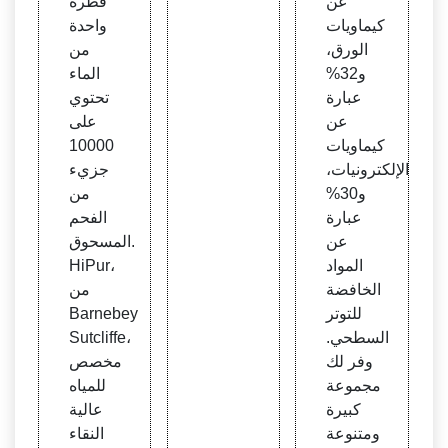
عن
قطرة
كيماويات
واحدة
الورق،
من
و32%
الماء
عبارة
تحتوي
عن
على
كيماويات
10000
الإلكترونيات،
جزيء
و30%
من
عبارة
الفحم
عن
المسحوق.
المواد
HiPur،
الخافضة
من
للتوتر
Barnebey
السطحي.
Sutcliffe،
وفر لك
مخصص
مجموعة
للمياه
كبيرة
عالية
ومتنوعة
النقاء