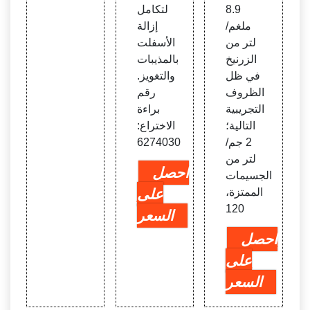
8.9
لتكامل
ملغم/
إزالة
لتر من
الأسفلت
الزرنيخ
بالمذيبات
في ظل
والتغويز.
الظروف
رقم
التجريبية
براءة
التالية؛
الاختراع:
2 جم/
6274030
لتر من
احصل
الجسيمات
الممتزة،
على
120
السعر
احصل
على
السعر