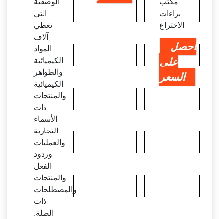
مكتب
الوصفية
براءات
التي
الاختراع
تغطي
آلاف
احصل
المواد
على
الكيميائية
والظواهر
السعر
الكيميائية
والمنتجات
ذات
الأسماء
التجارية
والعمليات
وردود
الفعل
والمنتجات
والمصطلحات
ذات
الصلة.