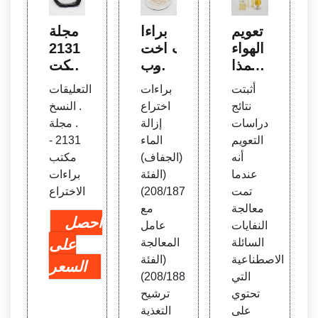
تعويم
براءا
مجلة
الهواء
ت اخت
2131
المذا
راع وب
- مكت
ب لج
راءات
ب برا
أثبتت
براءات
التعليقات
زيئات
اخترا
ءات ا
نتائج
اختراع
. النسخ
الزرني
ع إزال
لاخترا
دراسات
إزالة
. مجلة
خ الم
ة الما
ع
التعويم
الماء
2131 -
متزة
ء (الج
أنه
(الجفاف)
مكتب
فاف)
عندما
(الفئة
براءات
تمت
208/187)
الاختراع
معالجة
مع
احصل
النفايات
عامل
السائلة
المعالجة
على
الاصطناعية
(الفئة
السعر
التي
208/188)
تحتوي
ترشيح
على
التغذية