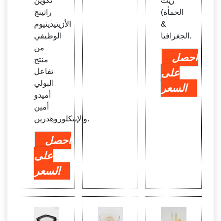
زيت
تكوين
الحمأة)
راتينج
&
الأزيتيدينيوم
الجغرافيا.
الوظيفي
من
احصل
منتج
على
تفاعل
البولي
السعر
أميدو
أمين
والإبيكلوروهدرين.
احصل
على
السعر