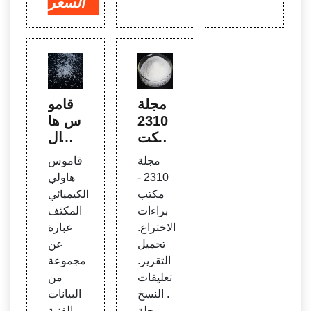
السعر
مجلة
قامو
2310
س ها
- مكت
ولي ال
ب برا
كيميا
مجلة
قاموس
ءات ا
ئي ال
2310 -
هاولي
لاخترا
مكثف
مكتب
الكيميائي
ع - الأ
- وايل
براءات
المكثف
سقف
ي - ا
الاختراع.
عبارة
لأدباء
تحميل
عن
التقرير.
مجموعة
تعليقات
من
. النسخ
البيانات
. مجلة
الفنية