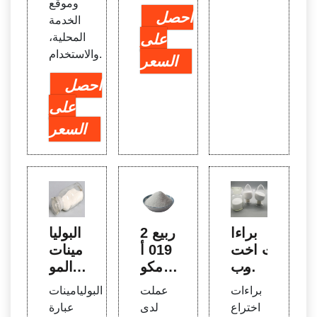
وموقع
احصل
الخدمة
على
المحلية،
والاستخدام.
السعر
احصل
على
السعر
براءا
ربيع 2
البوليا
ت اخت
019 أ
مينات
راع وب
رامكو
| المو
راءات
السعو
اد الكي
براءات
عملت
البوليامينات
اخترا
دية م
ميائية
اختراع
لدى
عبارة