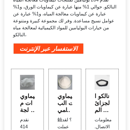
النالكو. حوالي 1% منها عبارة عن كيماويات الورق، و1%
عبارة عن كيماويات معالجة المياه، و1% عبارة عن
عوامل نسيج مساعدة. وفر لك مجموعة كبيرة ومتنوعة
من خيارات البوليامين للمواد الكيميائية لمعالجة مياه
النالكو،
الاستفسار عبر الإنترنت
نالكو ا
كيماوي
كيماوي
لجزائ
ات الب
ات م
ر الم
وليامي
عالجة
حدود
ن - ش
المياه
معلومات
鈾؟ لقد
نقدم
ة. - إن
راء ال
متعدد
الاتصال.
عملت
414