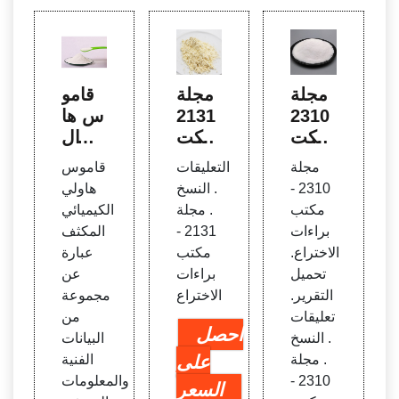
مجلة
مجلة
قامو
2310
2131
س ها
- مكت
- مكت
ولي ال
ب برا
ب برا
كيميا
مجلة
التعليقات
قاموس
ءات ا
ءات ا
ئي ال
2310 -
. النسخ
هاولي
لاخترا
لاخترا
مكثف
مكتب
. مجلة
الكيميائي
ع - الأ
ع
- وايل
براءات
2131 -
المكثف
سقف
ي - ا
الاختراع.
مكتب
عبارة
لأدباء
تحميل
براءات
عن
التقرير.
الاختراع
مجموعة
تعليقات
من
احصل
. النسخ
البيانات
. مجلة
على
الفنية
2310 -
والمعلومات
السعر