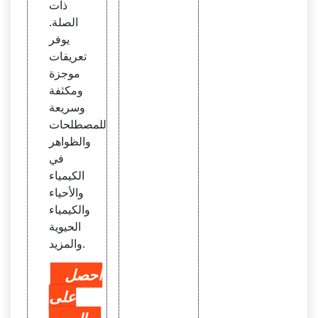
ذات
الصلة.
يوفر
تعريفات
موجزة
ومكثفة
وسريعة
للمصطلحات
والظواهر
في
الكيمياء
والأحياء
والكيمياء
الحيوية
والمزيد.
احصل
على