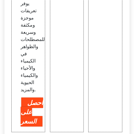
يوفر
تعريفات
موجزة
ومكثفة
وسريعة
للمصطلحات
والظواهر
في
الكيمياء
والأحياء
والكيمياء
الحيوية
والمزيد.
احصل
على
السعر