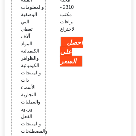
2310 -
والمعلومات
مكتب
الوصفية
براءات
التي
الاختراع
تغطي
آلاف
احصل
المواد
على
الكيميائية
والظواهر
السعر
الكيميائية
والمنتجات
ذات
الأسماء
التجارية
والعمليات
وردود
الفعل
والمنتجات
والمصطلحات