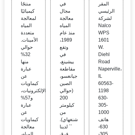
دوست
مواد ا
ة الأمي
المقر
في
منتجًا
ريا مين
لكيميا
نات،
الرئيسي
مجال
كيميائيًا
يرا
ئية،ك
مياه م
لشركة
معالجة
لمعالجة
يماويا
تعددة
Nalco
المياه
المياه
ت الب
الأمين
WPS
منذ عام
متعددة
وليامي
1601
1989،
الأمينات.
ن
W.
وتقع
حوالي
Diehl
في
32%
Road
ييشينغ،
منها
Naperville،
مقاطعة
عبارة
IL
جيانغسو،
عن
60563-
الصين
كيماويات
1198
(حوالي
الإلكترونيات،
630-
200
و57%
305-
كيلومتر
عبارة
1000
من
عن
هاتف
شنغهاي).
كيماويات
630-
`` لدينا
معالجة
305-
فرق
المياه،