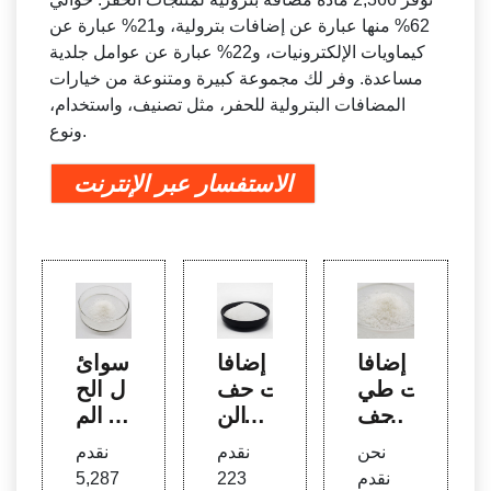
62% منها عبارة عن إضافات بترولية، و21% عبارة عن
كيماويات الإلكترونيات، و22% عبارة عن عوامل جلدية
مساعدة. وفر لك مجموعة كبيرة ومتنوعة من خيارات
المضافات البترولية للحفر، مثل تصنيف، واستخدام،
ونوع.
الاستفسار عبر الإنترنت
إضافا
إضافا
سوائ
ت طي
ت حف
ل الح
ن حف
ر الن
فر الم
ر الن
فط S
ضافا
نحن
نقدم
نقدم
فط، إ
as، إ
ت الب
نقدم
223
5,287