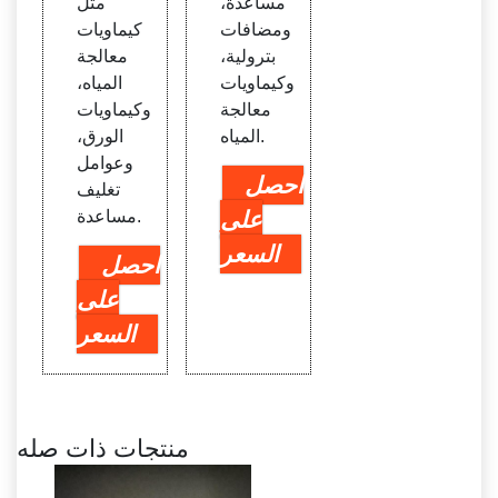
مساعدة،
مثل
ومضافات
كيماويات
بترولية،
معالجة
وكيماويات
المياه،
معالجة
وكيماويات
المياه.
الورق،
وعوامل
احصل
تغليف
على
مساعدة.
السعر
احصل
على
السعر
منتجات ذات صله