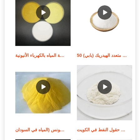
معالجة المياه استر كحول فوسفات متعدد الهيدريك (بابي) 50%
معالجة المياه بالكهرباء الأنيونية (RX FLOC 100) في التسويق الأيرلندي
كيماويات معالجة المياه كيماويات حقول النفط في الكويت
شركات وموردي معالجة المياه في تونس (المياه في السودان