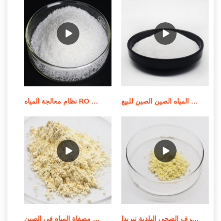
أفضل المبيعات الكيميائية لمعالجة المياه الصين الصين للبيع
نظام معالجة المياه RO بقدرة 500 لتر في الساعة/نظام عرض RO للبيع
محطة معالجة مياه الصرف الصحي البلدية نيريدا epe في الأردن
معالجة المياه وتنقيتها في مصفاة المياه في الصين