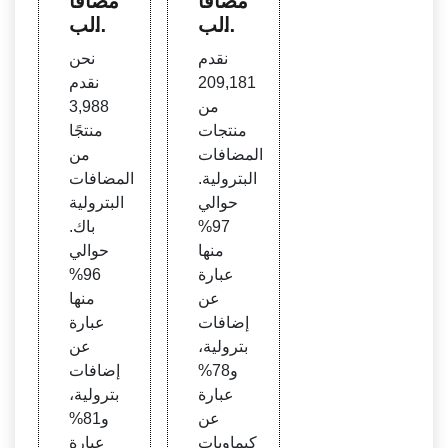
مضافا
مضافا
ت الب
ت الب
ترولي
ترولي
نقدم
نحن
ة، في
ة، باك
209,181
نقدم
مورد
المضا
من
3,988
ي الم
فات ا
منتجات
منتجًا
ضافا
لبترو
المضافات
من
ت الب
لية با
البترولية.
المضافات
ترولية
ك الم
حوالي
البترولية
وردين
97%
باك.
منها
حوالي
عبارة
96%
عن
منها
إضافات
عبارة
بترولية،
عن
و78%
إضافات
عبارة
بترولية،
عن
و81%
كيماويات
عبارة