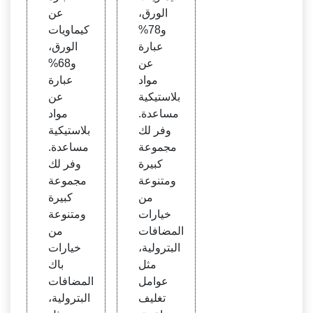
الورق،
عن
و78%
كيماويات
عبارة
الورق،
عن
و68%
مواد
عبارة
بلاستيكية
عن
مساعدة.
مواد
وفر لك
بلاستيكية
مجموعة
مساعدة.
كبيرة
وفر لك
ومتنوعة
مجموعة
من
كبيرة
خيارات
ومتنوعة
المضافات
من
البترولية،
خيارات
مثل
باك
عوامل
المضافات
تغليف
البترولية،