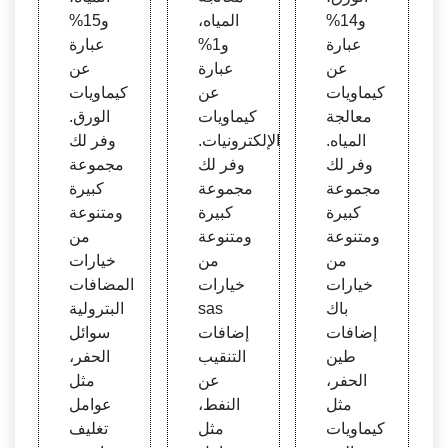
و14%
المياه،
و15%
عبارة
و1%
عبارة
عن
عبارة
عن
كيماويات
عن
كيماويات
معالجة
كيماويات
الورق.
المياه.
الإلكترونيات.
وفر لك
وفر لك
وفر لك
مجموعة
مجموعة
مجموعة
كبيرة
كبيرة
كبيرة
ومتنوعة
ومتنوعة
ومتنوعة
من
من
من
خيارات
خيارات
خيارات
المضافات
باك
sas
البترولية
إضافات
إضافات
سوائل
طين
التنقيب
الحفر،
الحفر،
عن
مثل
مثل
النفط،
عوامل
كيماويات
مثل
تغليف