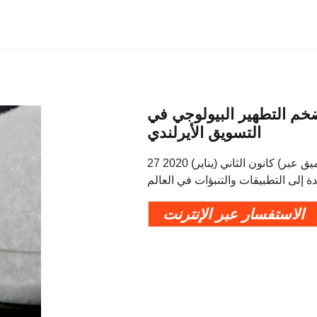
مضخم التطهير البيولوجي في
التسويق الأيرلندي
27 كانون الثاني (يناير) 2020 (عميق عبر COMTEX) - يقدم تقرير حديث رؤى مهمة إلى جانب
الاستفسار عبر الإنترنت