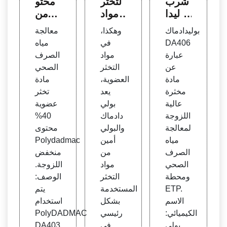
شرب
لتخثر
محتو
بوليدا
ومواد
ى من
دماك
التلبد:
خفض
بوليدادماك
وهكذا،
معالجة
عالية
أفضل
اللزو
DA406
في
مياه
اللزو
حل لم
جة P
عبارة
مواد
الصرف
جة
ياه ال
olyD
عن
التخثر
الصحي
صرف
ADM
مادة
العضوية،
مادة
الصح
AC ما
مخثرة
يعد
تخثر
ي
دة تخث
عالية
بولي
عضوية
ر عض
اللزوجة
دادماك
40%
وية
لمعالجة
والبولي
محتوى
مياه
أمين
Polydadmac
الصرف
من
منخفض
الصحي
مواد
اللزوجة.
ومحطة
التخثر
الوصف:
ETP.
المستخدمة
يتم
الاسم
بشكل
استخدام
الكيميائي:
رئيسي
PolyDADMAC
بولي
في
DA403