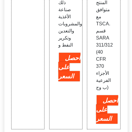
المنتج
ذلك
متوافق
صناعة
مع
الأغذية
TSCA.
والمشروبات
قسم
والتعدين
SARA
وتكرير
311/312
النفط و
(40
احصل
CFR
370
على
الأجزاء
السعر
الفرعية
ب وج)
احصل
على
السعر