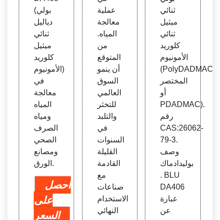
ثنائي
عملية
(بولي
ميثيل
معالجة
دياليل
ثنائي
المياه.
ثنائي
كلوريد
من
ميثيل
الأمونيوم
المتوقع
كلوريد
(PolyDADMAC
أن ينمو
الأمونيوم)
المختصر
السوق
في
أو
العالمي
معالجة
PDADMAC).
للتخثر
المياه
رقم
والتلبد
ومياه
CAS:26062-
في
الصرف
79-3.
السنوات
الصحي
وصف
القليلة
ومصانع
بوليدادماك
القادمة
الورق.
. BLU
مع
احصل
DA406
صناعات
عبارة
الاستخدام
على
عن
النهائي
السعر