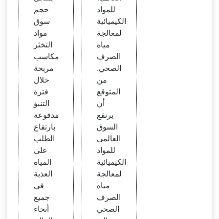
ة مياه
الصنا
للمواد
حجم
الصر
عة
الكيميائية
سوق
ف ال
لمعالجة
مواد
صحي
مياه
التخثر
– الص
الصرف
مكاسب
ناعة
الصحي.
مربحة
من
خلال
المتوقع
فترة
أن
التنبؤ
يرتفع
مدفوعة
السوق
بارتفاع
العالمي
الطلب
للمواد
على
الكيميائية
المياه
لمعالجة
العذبة
مياه
في
الصرف
جميع
الصحي
أنحاء