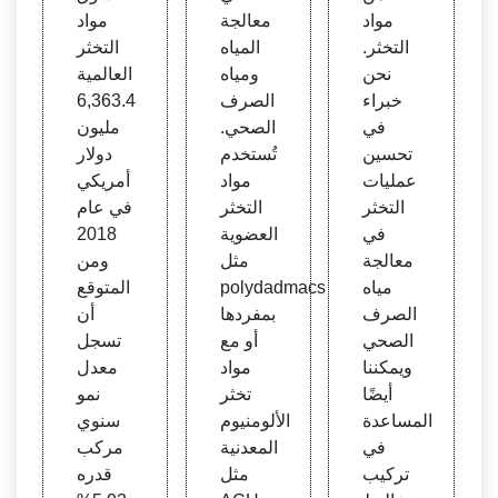
مواد
معالجة
مواد
التخثر.
المياه
التخثر
نحن
ومياه
العالمية
خبراء
الصرف
6,363.4
في
الصحي.
مليون
تحسين
تُستخدم
دولار
عمليات
مواد
أمريكي
التخثر
التخثر
في عام
في
العضوية
2018
معالجة
مثل
ومن
مياه
polydadmacs
المتوقع
الصرف
بمفردها
أن
الصحي
أو مع
تسجل
ويمكننا
مواد
معدل
أيضًا
تخثر
نمو
المساعدة
الألومنيوم
سنوي
في
المعدنية
مركب
تركيب
مثل
قدره