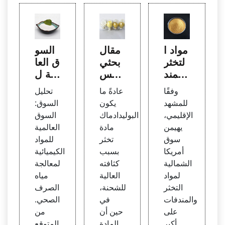
مواد ا
مقال
السو
لتخثر
بحثي
ق العا
والمند
لتحس
لمية ل
فات:
ين كف
لمواد
وفقًا
عادةً ما
تحليل
أفضل
اءة الت
الكيمي
للمشهد
يكون
السوق:
حل لم
خثر
ائية ل
الإقليمي،
البوليدادماك
السوق
ياه ال
معالج
يهيمن
مادة
العالمية
صرف
ة مياه
سوق
تخثر
للمواد
الصح
الصر
أمريكا
بسبب
الكيميائية
ي
ف ال
الشمالية
كثافته
لمعالجة
صحي
لمواد
العالية
مياه
– الص
التخثر
للشحنة،
الصرف
ناعة
والمندفات
في
الصحي.
على
حين أن
من
أكبر
المادة
المتوقع