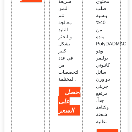
محتوى
سريعة
صلب
النمو.
بنسبة
تتم
40%
معالجة
من
التلبد
مادة
والتخثر
PolyDADMAC.
بشكل
وهو
كبير
بوليمر
في عدد
كاتيوني
من
سائل
التخصصات
ذو وزن
المختلفة.
جزيئي
احصل
مرتفع
جداً،
على
وكثافة
السعر
شحنة
عالية.