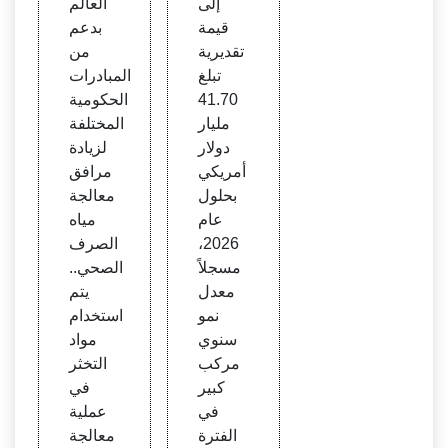
إلى
العالم
قيمة
بدعم
تقديرية
من
تبلغ
المبادرات
41.70
الحكومية
مليار
المختلفة
دولار
لزيادة
أمريكي
مرافق
بحلول
معالجة
عام
مياه
2026،
الصرف
مسجلاً
الصحي..
معدل
يتم
نمو
استخدام
سنوي
مواد
مركب
التخثر
كبير
في
في
عملية
الفترة
معالجة