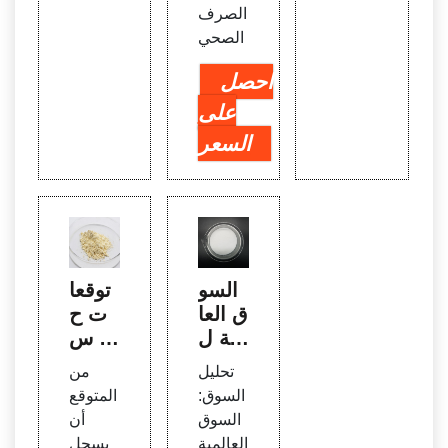
الصرف
الصحي
احصل
على
السعر
السو
توقعا
ق العا
ت ح
لمية ل
صة س
لمواد
وق الت
تحليل
من
الكيمي
خثر 2
السوق:
المتوقع
ائية ل
020-2
السوق
أن
معالج
026 |
العالمية
يسجل