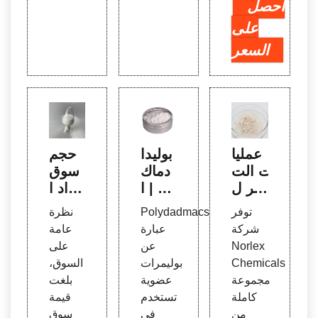
احصل
على
السعر
عمليا
بوليدا
حجم
ت الت
دماك
سوق
خثر ل
س | ا
مواد ا
معالج
لمواد
لتخثر،
توفر
Polydadmacs
نظرة
ة المي
الكيمي
الحص
شركة
عبارة
عامة
اه ومي
ائية ال
ة، طل
Norlex
عن
على
اه الص
متخ
ب ال
Chemicals
بوليمرات
السوق،
رف ال
صصة
صناع
مجموعة
عضوية
بلغت
صحي
GEO
ة، عال
كاملة
تستخدم
قيمة
مي
من
في
سوق