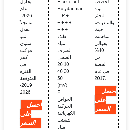
لحصص
Flocculant
بحلول
مواد
Polydadmac
عام
التخثر
IEP +
2026،
والمندبات،
+ + + +
مسجلاً
حيث
+ + +
معدل
ساهمت
طلاء
نمو
بحوالي
مياه
سنوي
40%
الصرف
مركب
من
الصحي
كبير
الحصة
10 20
في
في عام
30 40
الفترة
2017.
50
المتوقعة
2019-
(mV)
احصل
2026.
F:
على
الخواص
احصل
الحركية
السعر
الكهربائية
على
لتشتت
السعر
مياه