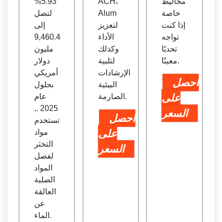
مخاليط
ACH،
5.93%
خاصة
Alum
لتصل
إذا كنت
لتعزيز
إلى
تواجه
الأداء
9,460.4
تحديًا
وكذلك
مليون
معينًا.
لتلبية
دولار
الإرشادات
أمريكي
احصل
البيئية
بحلول
على
الصارمة.
عام
2025 .,
السعر
احصل
تستخدم
على
مواد
التخثر
السعر
لفصل
المواد
الصلبة
العالقة
عن
الماء.