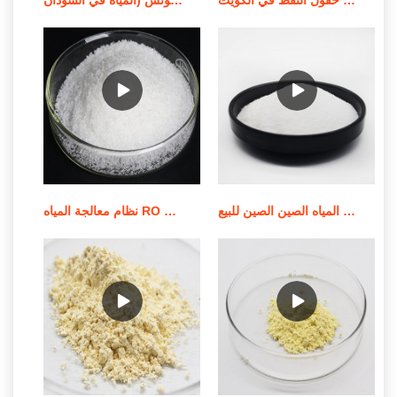
أفضل المبيعات الكيميائية لمعالجة المياه الصين الصين للبيع
نظام معالجة المياه RO بقدرة 500 لتر في الساعة/نظام عرض RO للبيع