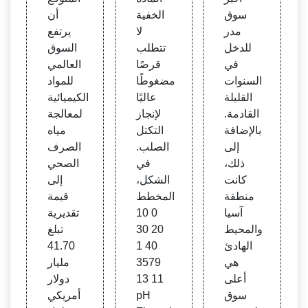
سوق
الخفية
أن
مدر
لا
يرتفع
للدخل
تتطلب
السوق
في
قرصًا
العالمي
السنوات
مضغوطًا
للمواد
القليلة
عاليًا
الكيميائية
القادمة.
لإنجاز
لمعالجة
بالإضافة
التكتل
مياه
إلى
الصلب.
الصرف
ذلك،
في
الصحي
كانت
الشكل،
إلى
منطقة
المخطط
قيمة
آسيا
0 10
تقديرية
والمحيط
20 30
تبلغ
الهادئ
40 1
41.70
هي
3579
مليار
أعلى
11 13
دولار
سوق
pH
أمريكي