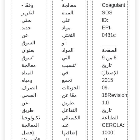
211.3
Coagulant
معالجة
- وفقًا
مليار
SDS
المياه
لتقرير
دولار
ID:
على
بحثي
EPI-
مواد
جديد
0431c
التخثر،
عن
_____
أو
السوق
الصفحة
المواد
بعنوان
8 من 9
التي
"سوق
تاريخ
تتسبب
معالجة
الإصدار:
في
المياه
2015
تجمع
ومياه
-09
الجزيئات
الصرف
18Revision
معًا عن
الصحي
1.0
طريق
عن
تاريخ
التفاعل
طريق
الطباعة
الكيميائي
تكنولوجيا
CERCLA:
عند
المعالجة
1000
إضافتها
(فصل