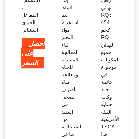
رطل
إلى
الأغشية)"
نهائي
الماء.
،
RQ ;
يتم
المفاعل
454
استخدام
الحيوي
كجم
مواد
الغشائي
RQ
التخثر
احصل
النهائي
أثناء
جميع
المعالجة
على
المكونات
المسبقة
السعر
موجودة
للمياه
في
ومعالجة
قائمة
مياه
جرد
الصرف
وكالة
الصحي
حماية
في
البيئة
العديد
الأمريكية
من
TSCA.
الصناعات،
هذا
بما في