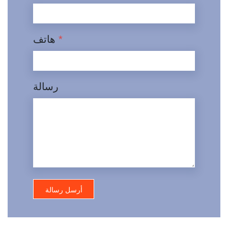
*
هاتف
رسالة