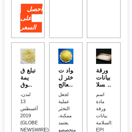
احصل
على
السعر
ورقة
مواد ت
تبلغ ق
بيانات
خثر ل
يمة
السلا
معالج
سوق
مة -
ة المي
معالج
اسم
لجعل
لندن،
EPi
اه | B
ة المي
مادة
عملية
13
rennt
اه ومي
ورقة
التخثر
أغسطس
ag
اه الص
بيانات
ممكنة،
2019
رف ال
السلامة:
يعتمد
(GLOBE
صحي
EPI
متخصصو
NEWSWIRE)