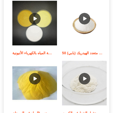
معالجة المياه استر كحول فوسفات متعدد الهيدريك (بابي) 50%
معالجة المياه بالكهرباء الأنيونية (RX FLOC 100) في التسويق الأيرلندي
كيماويات معالجة المياه كيماويات حقول النفط في الكويت
شركات وموردي معالجة المياه في تونس (المياه في السودان