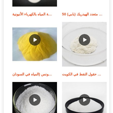
معالجة المياه استر كحول فوسفات متعدد الهيدريك (بابي) 50%
معالجة المياه بالكهرباء الأنيونية (RX FLOC 100) في التسويق الأيرلندي
كيماويات معالجة المياه كيماويات حقول النفط في الكويت
شركات وموردي معالجة المياه في تونس (المياه في السودان