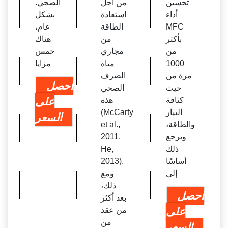
تحسين
من أجل
الصحي.
أداء
استعادة
بشكل
MFC
الطاقة
عام،
بأكثر
من
هناك
من
مجاري
خمس
1000
مياه
مزايا
مرة من
الصرف
احصل
حيث
الصحي
كثافة
هذه
على
التيار
(McCarty
السعر
والطاقة،
et al.,
ويرجع
2011,
ذلك
He,
أساسًا
2013).
إلى
ومع
ذلك،
احصل
بعد أكثر
على
من عقد
من
السعر