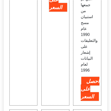
جمعها
السعر
من
استبيان
مسح
عام
1990
والتعليقات
على
إشعار
البيانات
لعام
1996
احصل
على
السعر