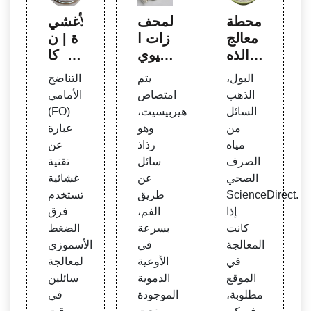
محطة
المحف
الأغشي
معالج
زات ا
ة | ن
ة الذه
لحيوي
ص كا
ب ص
ة المي
مل م
البول،
يتم
التناضح
غيرة ا
كروبي
جاني
الذهب
امتصاص
الأمامي
لحجم
ة ديز
| تطب
السائل
هيربيسيت،
(FO)
ل هير
يق الت
من
وهو
عبارة
بيسي
ناضح
مياه
رذاذ
عن
ت - ال
الأمام
الصرف
سائل
تقنية
هرب
ي
الصحي
عن
غشائية
س ال
ScienceDirect.
طريق
تستخدم
طبيع
إذا
الفم،
فرق
ي
كانت
بسرعة
الضغط
المعالجة
في
الأسموزي
في
الأوعية
لمعالجة
الموقع
الدموية
سائلين
مطلوبة،
الموجودة
في