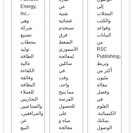
الملكي
لتحوي
يا وقو
إلى
عن
Energy,
ة للكي
لية: أ
د غاز
المجلات
تقنية
Inc.،
مياء
حيوي
والكتب
غشائية
وهي
لشرك
وقواعد
تستخدم
شركة
ة EM
البيانات
فرق
تصنيع
WD:
من
الضغط
محطات
منخف
RSC
الأسموزي
توليد
ضة
Publishing،
لمعالجة
الطاقة
وتربط
سائلين
عالية
أكثر من
في
الكفاءة
مليون
وقت
وفائقة
مقالة
واحد،
النظافة
وفصل
مما يتيح
للعملاء
في
الفرصة
التجاريين
العلوم
للحصول
والصناعيين
الكيميائية.
على
والمرافقين،
يمكنك
مياه و
عن
الوصول
معالجة
البيع