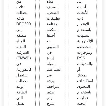
إلى
مياه
من
أحدث
الصرف
ثلاث
الأبحاث
الصحي.
محطات
ذات
تطبيقات
طاقة
الاهتمام
مختلفة
DFC300
باستخدام
ممكنة.
إلى
التنبيهات
أحدها
منطقة
الإلكترونية
هو
المياه
المخصصة
التطبيق
البلدية
وموجزات
في
الشرقية
RSS
إدارة
(EMWD)
والمدونات
المياه
في
أو
الصناعية.
كاليفورنيا.
يمكنك
في
ستعمل
استكشاف
ورقة
محطات
المحتوى
المراجعة
توليد
باستخدام
هذه،
الطاقة
عمليات
يتم
التي
البحث
شرح
تعمل