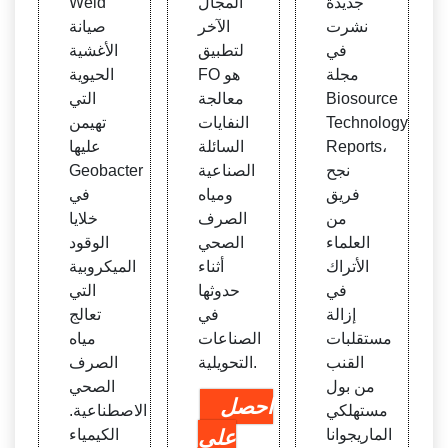
جديدة
المجال
Weld
نشرت
الآخر
صيانة
في
لتطبيق
الأغشية
مجلة
FO هو
الحيوية
Biosource
معالجة
التي
Technology
النفايات
تهيمن
Reports،
السائلة
عليها
نجح
الصناعية
Geobacter
فريق
ومياه
في
من
الصرف
خلايا
العلماء
الصحي
الوقود
الأتراك
أثناء
الميكروبية
في
حدوثها
التي
إزالة
في
تعالج
مستقلبات
الصناعات
مياه
القنب
التحويلية.
الصرف
من بول
الصحي
احصل
مستهلكي
الاصطناعية.
الماريجوانا
على
الكيمياء