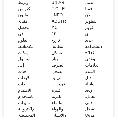
لدينا،
1 6 AR
وتربط
قمنا
TIC LE
أكثر من
الآن
I NFO
مليون
بتطوير
ABSTR
مقالة
كريم
ACT
وفصل
ثوري
10
في
جديد
تاريخ
العلوم
لاستخدامه
المقالة:
الكيميائية.
كعلاج
تشكل
يمكنك
وقائي
مياه
الوصول
لعلامات
الصرف
إلى
التمدد
الصحي
أحدث
قبل
الزيتية
الأبحاث
وأثناء
تهديدات
ذات
وبعد
كبيرة
الاهتمام
الحمل.
للتربة
باستخدام
فهي
والماء
التنبيهات
تشكل
والهواء
الإلكترونية
مزيجًا
والإنسان
المخصصة