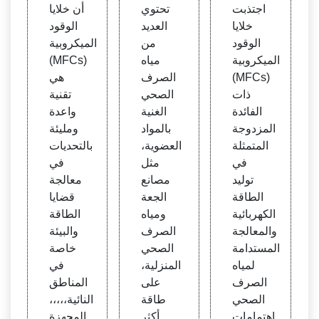
الميك
دة الم
بية لم
اجتذبت
تحتوي
أن خلايا
روبي
تقطر
عالجة
خلايا
العديد
الوقود
المعيا
ة لـ -
مياه ال
الوقود
من
الميكروبية
ري س
Scie
صرف
الميكروبية
مياه
(MFCs)
عة 10
nceD
الصح
(MFCs)
الصرف
هي
00 لتر
irect
ي
ذات
الصحي
تقنية
الفائدة
الغنية
واعدة
المزدوجة
بالمواد
ومليئة
المتمثلة
العضوية،
بالتحديات
في
مثل
في
توليد
مصانع
معالجة
الطاقة
الجعة
قضايا
الكهربائية
ومياه
الطاقة
والمعالجة
الصرف
والبيئة
المستدامة
الصحي
خاصة
لمياه
المنزلية،
في
الصرف
على
المناطق
الصحي
طاقة
النائية،،،،،
اهتمامات
أكثر
المجهزة