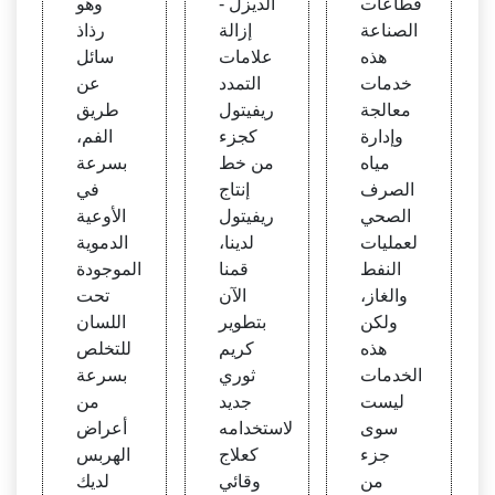
قطاعات
الديزل -
وهو
ركزية
فيتول
بيسي
الصناعة
إزالة
رذاذ
إزالة
ت - ال
هذه
علامات
سائل
علاما
هرب
خدمات
التمدد
عن
ت الت
س ال
معالجة
ريفيتول
طريق
مدد
طبيع
وإدارة
كجزء
الفم،
ي
مياه
من خط
بسرعة
الصرف
إنتاج
في
الصحي
ريفيتول
الأوعية
لعمليات
لدينا،
الدموية
النفط
قمنا
الموجودة
والغاز،
الآن
تحت
ولكن
بتطوير
اللسان
هذه
كريم
للتخلص
الخدمات
ثوري
بسرعة
ليست
جديد
من
سوى
لاستخدامه
أعراض
جزء
كعلاج
الهربس
من
وقائي
لديك