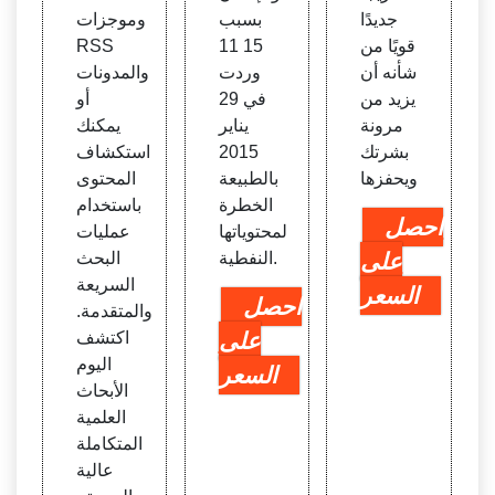
جديدًا
بسبب
وموجزات
قويًا من
15 11
RSS
شأنه أن
وردت
والمدونات
يزيد من
في 29
أو
مرونة
يناير
يمكنك
بشرتك
2015
استكشاف
ويحفزها
بالطبيعة
المحتوى
الخطرة
باستخدام
احصل
لمحتوياتها
عمليات
على
النفطية.
البحث
السريعة
السعر
احصل
والمتقدمة.
على
اكتشف
اليوم
السعر
الأبحاث
العلمية
المتكاملة
عالية