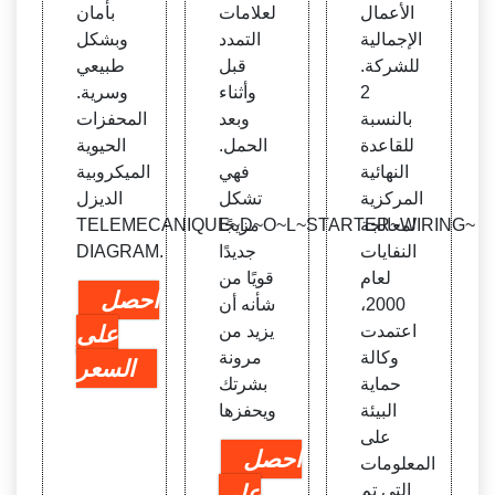
الأعمال
لعلامات
بأمان
الإجمالية
التمدد
وبشكل
للشركة.
قبل
طبيعي
2
وأثناء
وسرية.
بالنسبة
وبعد
المحفزات
للقاعدة
الحمل.
الحيوية
النهائية
فهي
الميكروبية
المركزية
تشكل
الديزل
لمعالجة
مزيجًا
TELEMECANIQUE~D~O~L~STARTER~WIRING~
النفايات
جديدًا
DIAGRAM.
لعام
قويًا من
احصل
2000،
شأنه أن
اعتمدت
يزيد من
على
وكالة
مرونة
السعر
حماية
بشرتك
البيئة
ويحفزها
على
احصل
المعلومات
التي تم
على