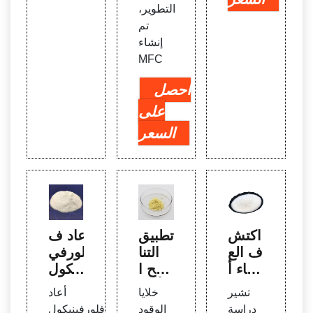
التطوير،
تم
إنشاء
MFC
احصل
على
السعر
اكتش
تطبيق
أعاد ف
ف الع
التنا
لورفي
لماء أ
ضح ا
نيكول
ن بإم
لأمام
هيكلة
تشير
خلايا
أعاد
كانهم
ي في
شبكة
دراسة
الوقود
فلورفينيكول