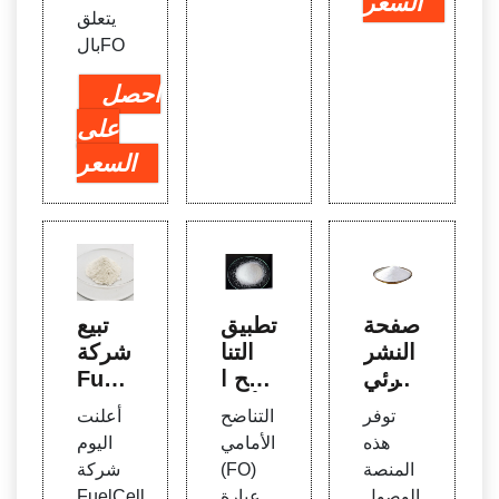
السعر
يتعلق
بالFO
احصل
على
السعر
صفحة
تطبيق
تبيع
النشر
التنا
شركة
الرئي
ضح ا
Fuel
سية ل
لأمام
Cell
توفر
التناضح
أعلنت
ـ RS
ي في
Ener
هذه
الأمامي
اليوم
C - ال
الصنا
gy ثلا
المنصة
(FO)
شركة
جمعية
عات ا
ث خلا
الوصول
عبارة
FuelCell