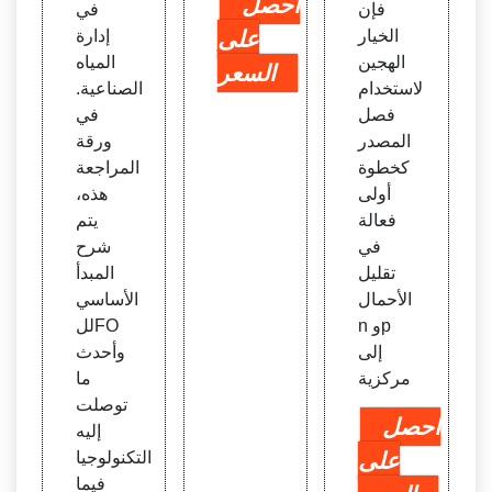
احصل
فإن
في
الخيار
على
إدارة
الهجين
المياه
السعر
لاستخدام
الصناعية.
فصل
في
المصدر
ورقة
كخطوة
المراجعة
أولى
هذه،
فعالة
يتم
في
شرح
تقليل
المبدأ
الأحمال
الأساسي
n وp
للFO
إلى
وأحدث
مركزية
ما
توصلت
احصل
إليه
على
التكنولوجيا
فيما