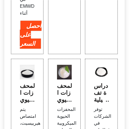
EMWD
أثناء
احصل
على
السعر
دراس
المحف
المحف
ة تف
زات ا
زات ا
صيلية
لحيوي
لحيوي
لفئة م
ة المي
ة المي
توفر
المحفزات
يتم
عالجة
كروبي
كروبي
الشركات
الحيوية
امتصاص
النفايا
ة الدي
ة ديز
في
الميكروبية
هيربيسيت،
ت الم
زل ري
ل هير