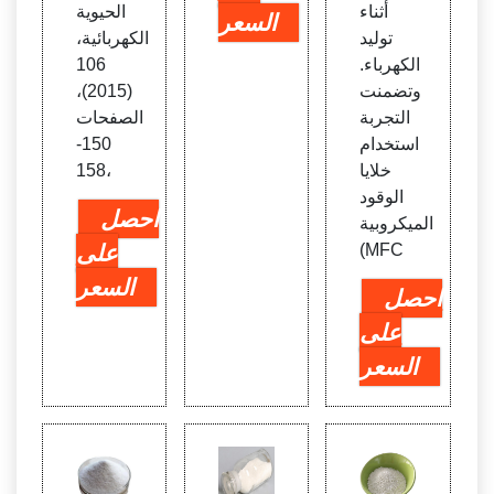
أثناء
الحيوية
السعر
توليد
الكهربائية،
الكهرباء.
106
وتضمنت
(2015)،
التجربة
الصفحات
استخدام
150-
خلايا
158،
الوقود
احصل
الميكروبية
(MFC
على
السعر
احصل
على
السعر