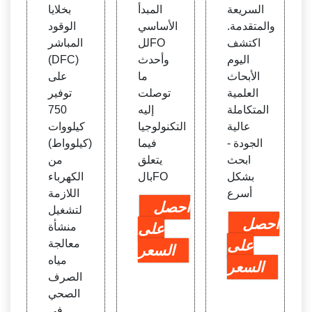
السريعة
المبدأ
بخلايا
والمتقدمة.
الأساسي
الوقود
اكتشف
للFO
المباشر
اليوم
وأحدث
(DFC)
الأبحاث
ما
على
العلمية
توصلت
توفير
المتكاملة
إليه
750
عالية
التكنولوجيا
كيلووات
الجودة -
فيما
(كيلوواط)
ابحث
يتعلق
من
بشكل
بالFO
الكهرباء
أسرع
اللازمة
احصل
لتشغيل
احصل
على
منشأة
على
معالجة
السعر
مياه
السعر
الصرف
الصحي
في