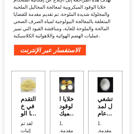
خلايا الوقود الميكروبية لمعالجة المحاليل الملحية
والمحلولة شديدة الملوحة. تم تقديم مقدمة للقضايا
المتعلقة بالمعالجة البيولوجية لمياه الصرف الصحي
المالحة والملوحة للغاية، ومناقشة القيود التي تميز
عمليات الهضم الهوائية واللاهوائية الكلاسيكية.
الاستفسار عبر الإنترنت
تشغي
خلايا ا
التقدم
ل لمد
لوقود
في خ
ة عام
الميك
لايا الو
واحد ل
روبية
قود ال
1.
1.
لقد تم
لوقود
الجدي
ميكرو
مقدمة.
مقدمة.
إثبات