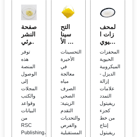
المحف
التح
صفحة
زات ا
سينا
النشر
لحيوي
ت الأ
الرئي
ة المي
خيرة
سية ل
المحفزات
التحسينات
توفر
كروبي
في م
ـ RS
الحيوية
الأخيرة
هذه
ة الدي
عالجة
C - ال
الميكروبية
في
المنصة
زل ري
مياه ال
جمعية
الديزل -
معالجة
الوصول
فيتول
صرف
الملكي
إزالة
مياه
إلى
إزالة
الصح
ة للكي
علامات
الصرف
المجلات
علاما
ي الزي
مياء
التمدد
الصحي
والكتب
ت الت
تية: ال
ريفيتول
الزيتية:
وقواعد
مدد
تقدم
كجزء
التقدم
البيانات
من خط
والتحديات
من
إنتاج
والفرص
RSC
ريفيتول
المستقبلية
Publishing،