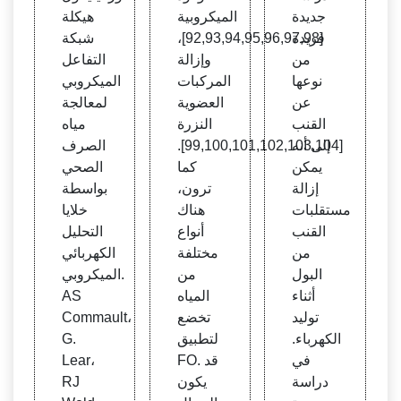
إنتاج ا
الصنا
التفاع
جديدة
الميكروبية
هيكلة
لكهربا
عات ا
ل المي
فريدة
[92,93,94,95,96,97,98]،
شبكة
ء باس
لتحوي
كروب
من
وإزالة
التفاعل
تخدام
لية: أ
ي
نوعها
المركبات
الميكروبي
البول
عن
العضوية
لمعالجة
القنب
النزرة
مياه
إلى أنه
[99,100,101,102,103,104].
الصرف
يمكن
كما
الصحي
إزالة
ترون،
بواسطة
مستقلبات
هناك
خلايا
القنب
أنواع
التحليل
من
مختلفة
الكهربائي
البول
من
الميكروبي.
أثناء
المياه
AS
توليد
تخضع
Commault،
الكهرباء.
لتطبيق
G.
في
FO. قد
Lear،
دراسة
يكون
RJ