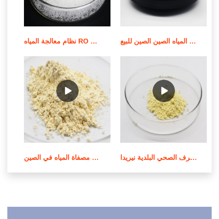
أفضل المبيعات الكيميائية لمعالجة المياه الصين الصين للبيع
نظام معالجة المياه RO بقدرة 500 لتر في الساعة/نظام عرض RO للبيع
محطة معالجة مياه الصرف الصحي البلدية نيريدا epe في الأردن
معالجة المياه وتنقيتها في مصفاة المياه في الصين