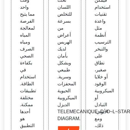
فيمكن
تحت
وقت
استخدام
اللسان
واحد
تقنيات
للتخلص
مما يتيح
واعدة
بسرعة
الفرصة
مثل
من
لمعالجة
أنظمة
أعراض
المياه
الترسيب
الهربس
ومياه
والتبخر
لديك
الصرف
على
بأمان
الصحي
نطاق
وبشكل
بكفاءة
صغير،
طبيعي
في
أو خلايا
وسرية.
استخدام
الوقود
المحفزات
الطاقة.
الميكروبية
الحيوية
تطبيقات
أو
الميكروبية
مختلفة
التبادل
الديزل
ممكنة.
الأيوني،
TELEMECANIQUE~D~O~L~STAR
أحدها
ومع
DIAGRAM.
هو
ذلك،
التطبيق