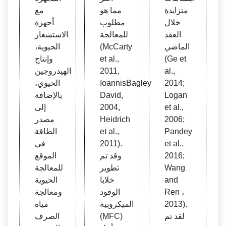
متزايدة
مما هو
مع
خلال
مطلوب
أجهزة
العقد
للمعالجة
الاستشعار
الماضي
(McCarty
الحيوية،
(Ge et
et al.,
وإنتاج
al.,
2011,
الهيدروجين
2014;
IoannisBagley
الحيوي،
Logan
David,
بالإضافة
et al.,
2004,
إلى
2006;
Heidrich
مصدر
Pandey
et al.,
الطاقة
et al.,
2011).
في
2016;
وقد تم
الموقع
Wang
تطوير
للمعالجة
and
خلايا
الحيوية
Ren ،
الوقود
ومعالجة
2013).
الميكروبية
مياه
لقد تم
(MFC)
الصرف