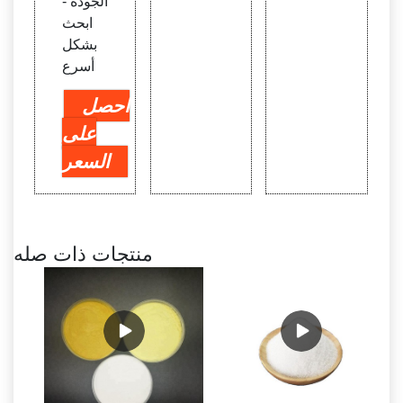
الجودة -
ابحث
بشكل
أسرع
احصل
على
السعر
منتجات ذات صله