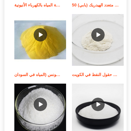
معالجة المياه استر كحول فوسفات متعدد الهيدريك (بابي) 50%
معالجة المياه بالكهرباء الأنيونية (RX FLOC 100) في التسويق الأيرلندي
كيماويات معالجة المياه كيماويات حقول النفط في الكويت
شركات وموردي معالجة المياه في تونس (المياه في السودان