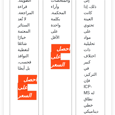
إلى
والملخصات
الطويلة.
ذلك، إذا
وآراء
قراءة
كانت
المحكمة.
المراجعة.
العينة
بكلمة
لا تُعد
تحتوي
واحدة
الستائر
على
على
المعتمة
مواد
الأقل
خيارًا
تحليلية
شائعًا
احصل
ذات
لتغطية
اختلاف
على
النوافذ
كبير
فحسب،
السعر
في
بل أيضًا
التركيز،
احصل
فإن
ICP-
على
MS له
السعر
نطاق
خطي
ديناميكي