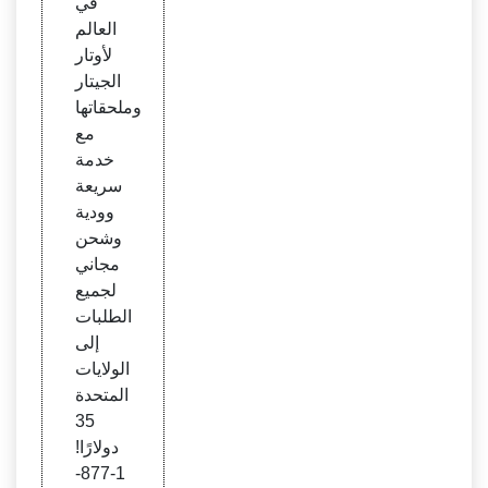
في
لإنترن
العالم
ت وو
لأوتار
فر!
الجيتار
وملحقاتها
مع
خدمة
سريعة
وودية
وشحن
مجاني
لجميع
الطلبات
إلى
الولايات
المتحدة
35
دولارًا!
1-877-