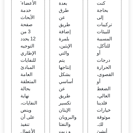
ة كيمي
ددة -
كنت
بعدة
الأعضاء'
ائية أ
البرلم
بحاجة
طرق
خدمة
ساسي
ان الت
إلى
عن
الأبحاث
ة
ونسي
تركيبات
طريق
صفحة
للبيئات
إضافة
3 من
المسببة
بلمرة
12 يحدد
للتآكل،
الإيثين،
التوجيه
أو
والتي
الإطاري
درجات
يتم
للنفايات
الحرارة
إنتاجها
المبادئ
القصوى،
بشكل
العامة
أو
أساسي
المتعلقة
الضغط
عن
بحالة
العالي،
طريق
نهاية
فلدينا
تكسير
النفايات،
خيارات
الإيثان
وينص
موثوقة
والبروبان
على أن
لك.
والنفثا
تنفيذ
أنشئ
و زيت
الأعمال