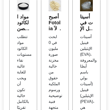
أسيتا
أصبح
مواد ا
ت في
Fotol
لكاثود
نيل الإ
ia الآ
لمصن
يثيلين
ن Ad
عي ب
أسيتات
ابحث
تتطلب
obe
طاريا
فينيل
في 0
مواد
Stoc
ت الل
الإيثيلين
مليون
الكاثود
k
يثيوم
(EVA)،
صورة
مستويات
أيون |
والمعروفة
مخزنة
نقاء
Targr
أيضًا
خالية
عالية
ay
باسم
من
للغاية
بولي
حقوق
ويجب
(أسيتات
الملكية
أن
فينيل
ورسوم
تكون
الإيثيلين)
توضيحية
خالية
(PEVA)،
فنية
بالكامل
هي
متجهة
تقريبًا