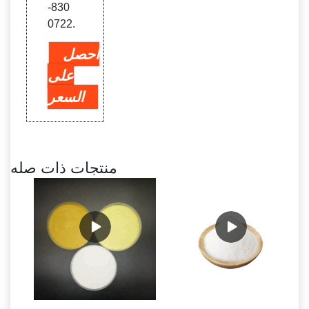
830-
0722.
احصل
على
السعر
منتجات ذات صله