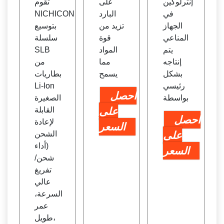
إنترلوكين
على
تقوم
في
البارد
NICHICON
الجهاز
تزيد من
بتوسيع
المناعي
قوة
سلسلة
يتم
المواد
SLB
إنتاجه
مما
من
بشكل
يسمح
بطاريات
رئيسي
Li-Ion
احصل
بواسطة
الصغيرة
على
القابلة
احصل
لإعادة
السعر
على
الشحن
(أداء
السعر
شحن/
تفريغ
عالي
السرعة،
عمر
طويل،