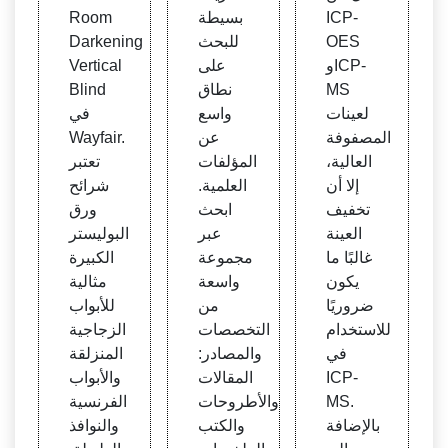
رة | T
ICP-
بسيطة
Room
herm
OES
للبحث
Darkening
o Fis
وICP-
على
Vertical
her S
MS
نطاق
Blind
cient
لعينات
واسع
في
ific -
المصفوفة
عن
Wayfair.
الولايا
العالية،
المؤلفات
تعتبر
ت الم
إلا أن
العلمية.
شرائح
تحدة
تخفيف
ابحث
ورق
العينة
عبر
البوليستر
غالبًا ما
مجموعة
الكبيرة
يكون
واسعة
مثالية
ضروريًا
من
للأبواب
للاستخدام
التخصصات
الزجاجية
في
والمصادر:
المنزلقة
ICP-
المقالات
والأبواب
MS.
والأطروحات
الفرنسية
بالإضافة
والكتب
والنوافذ