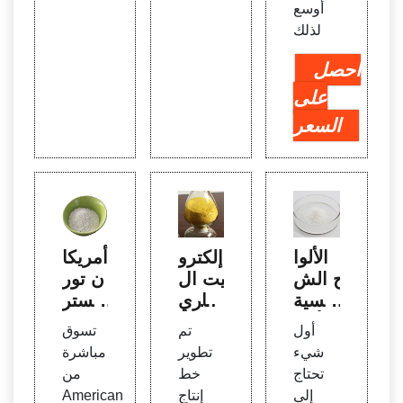
أوسع
لذلك
احصل
على
السعر
الألوا
إلكترو
أمريكا
ح الش
ليت ال
ن تور
مسية
بطاري
يستر
الأكثر
ة (Li
- احص
أول
تم
تسوق
كفاءة
PF6)
ل عل
شيء
تطوير
مباشرة
في ال
لمصن
ى الم
تحتاج
خط
من
سوق
عي لي
زيد م
إلى
إنتاج
American