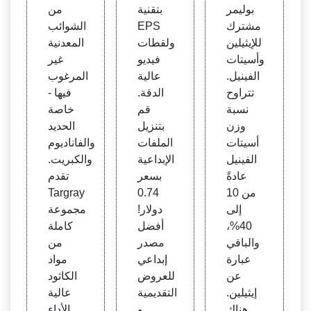
بوليمر
بتقنية
من
مشترك
EPS
الشوائب
للإيثيلين
ولقطات
المعدنية
وأسيتات
فيديو
غير
الفينيل.
عالية
المرغوب
تتراوح
الدقة.
فيها -
نسبة
قم
خاصة
وزن
بتنزيل
الحديد
أسيتات
الملفات
والفاناديوم
الفينيل
الإبداعية
والكبريت.
عادةً
بسعر
تقدم
من 10
0.74
Targray
إلى
دولار!
مجموعة
40%،
أفضل
كاملة
والباقي
مصدر
من
عبارة
إبداعي
مواد
عن
للعروض
الكاثود
إيثيلين.
التقديمية
عالية
هناك
و
الأداء