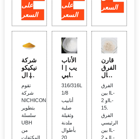
على
على
السعر
السعر
السعر
قارن
الأناب
شركة
الفرق
يب | ا
نيكيكو
بين ال
لأنابي
ن | ال
مصطل
ب وم
صفحة
الفرق
316/316L
تقوم
حات ا
لحقاته
الرئي
بين IL-
1/8
شركة
لمتشا
ا | S
سية
2 وIL-
أنابيب
NICHICON
بهة
wage
15.
صلبة
بتطوير
lok
الفرق
وثقيلة
سلسلة
الرئيسي
ملدنة
UBH
بين IL-
بأطوال
من
2 و IL-
20
المكثفات