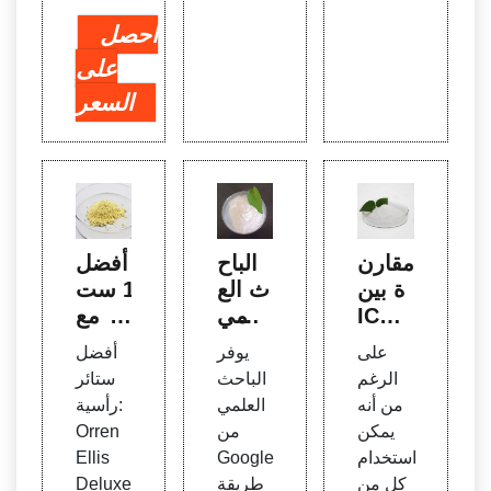
احصل
على
السعر
مقارن
الباح
أفضل
ة بين
ث الع
10 ست
ICP-
لمي
ائر مع
OES
من G
تمة لع
على
يوفر
أفضل
وICP-
oogl
ام 20
الرغم
الباحث
ستائر
MS لت
e
21
من أنه
العلمي
رأسية:
حليل
يمكن
من
Orren
العناص
استخدام
Google
Ellis
ر النز
كل من
طريقة
Deluxe