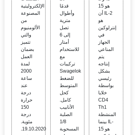
15 هو
قدمًا
الإلكتروليتية
أن IL-2
وأطوال
المصنوعة
هو
مترية
من
إنترلوكين
تصل
الألومنيوم
في
إلى 6
والتي
الجهاز
أمتار
تتميز
المناعي
للاستخدام
بضمان
يتم
مع
العمل
إنتاجه
تركيبات
لمدة
بشكل
Swagelok
2000
رئيسي
للضغط
ساعة
بواسطة
المتوسط
عند
خلايا
كحل
درجة
CD4
كامل.
حرارة
Th1
الأنابيب
150
المنشطة
الصلبة
درجة
بينما IL-
1/8
مئوية.
15 هو
المسحوبة
19.10.2020.