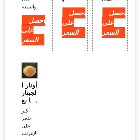
والسعة
احصل
احصل
احصل
على
على
على
السعر
السعر
السعر
أوتار ا
لجيتار
وما بع
دها - ا
أكبر
شتر أ
متجر
وتار ال
على
جيتار
الإنترنت
عبر ا