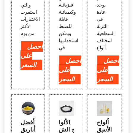
يوجد
فيزيائية
والتي
عادة
وكيميائية
استمرت
في
قابلة
الاختبارات
التربة
للضبط
لأكثر
السطحية
ويمكن
من يوم
لمختلف
استخدامها
احصل
أنواع
في
على
احصل
احصل
السعر
على
على
السعر
السعر
ألواح
الألوا
أفضل
الأسق
ح الش
أباريق