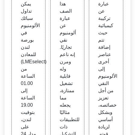
ية الأل
جب أ
ك الأل
عبارة
هذا
يمكن
ومنيو
ن أست
ومنيو
عن
الصف
تداول
م
خدمه
م في
تركيبة
عبارة
سبائك
ا؟ | م
بورص
كيميائية
عن
الألومنيوم
حلات
ة لند
حيث
ألومنيوم
في
السوب
ن للم
تتم
نقي
بورصة
ر مار
عادن
إضافة
تجاريًا.
لندن
كت ال
عناصر
إنه ناعم
للمعادن
معدني
أخرى
ومرن
(LMEselect)
ة
إلى
وله
من
الألومنيوم
قابلية
الساعة
النقي
تشغيل
01.00
من أجل
ممتازة،
إلى
تعزيز
مما
الساعة
خصائصه،
يجعله
19.00
وبشكل
مثاليًا
بتوقيت
أساسي
للتطبيقات
لندن،
لزيادة
ذات
على
قوته.
التشكيل
مدار 24