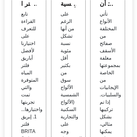
ف: أن
مسية
فلتر ا
واعها
أحادية
لمياه
تأتي
على
تابع
وتطب
البلورا
- كما
الأنواع
الرغم
القراءة
يقاتها
ت مق
تم اخت
المختلفة
من أنها
للتعرف
وتكال
ابل الأ
بارها
من
تشكل
على
يفها ف
لواح ا
من قب
صفائح
نسبة
اختيارنا
ي قط
لشم
ل الخ
الأسقف
مئوية
لأفضل
ر - ذ
سية م
براء
مغلفة
أقل
أباريق
ي إيك
تعددة
بمجموعتها
بكثير
فلتر
ونومي
البلورا
الخاصة
من
المياه
ك تاي
ت | E
من
سوق
المتوفرة
مز
nerg
الإيجابيات
الألواح
والتي
ySag
والسلبيات.
الشمسية
تمت
e
إذا تم
(الألواح
تجربتها
تركيبها
السكنية
واختبارها...
بشكل
والتجارية
1. إبريق
مثالي،
على
فلتر
يمكنها
وجه
BRITA