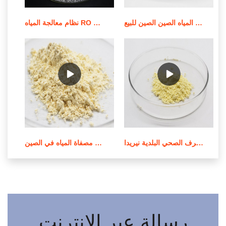
أفضل المبيعات الكيميائية لمعالجة المياه الصين الصين للبيع
نظام معالجة المياه RO بقدرة 500 لتر في الساعة/نظام عرض RO للبيع
محطة معالجة مياه الصرف الصحي البلدية نيريدا epe في الأردن
معالجة المياه وتنقيتها في مصفاة المياه في الصين
رسالة عبر الإنترنت