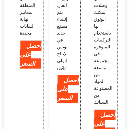
وصلات
الغاز.
المتعلقة
يمكنك
يتم
بمعايير
الوثوق
إنشاء
نهاية
بها
مصنع
النفايات
باستخدام
جديد
محددة
التركيبات
في
احصل
المتوفرة
تونس
في
لإنتاج
على
مجموعة
البولي
السعر
واسعة
(إثين
من
احصل
المواد
المصنوعة
على
من
السعر
السبائك.
احصل
على