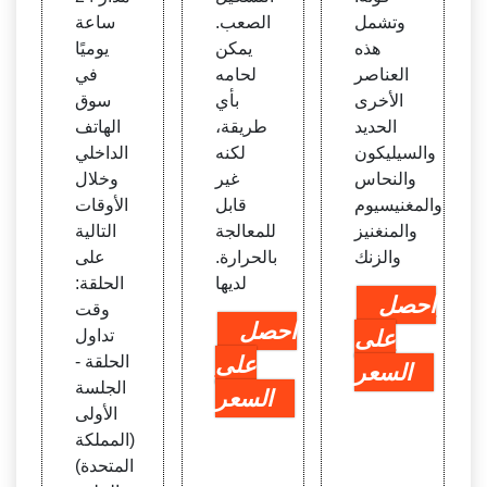
وتشمل
الصعب.
ساعة
هذه
يمكن
يوميًا
العناصر
لحامه
في
الأخرى
بأي
سوق
الحديد
طريقة،
الهاتف
والسيليكون
لكنه
الداخلي
والنحاس
غير
وخلال
والمغنيسيوم
قابل
الأوقات
والمنغنيز
للمعالجة
التالية
والزنك
بالحرارة.
على
لديها
الحلقة:
احصل
وقت
احصل
على
تداول
على
الحلقة -
السعر
الجلسة
السعر
الأولى
(المملكة
المتحدة)