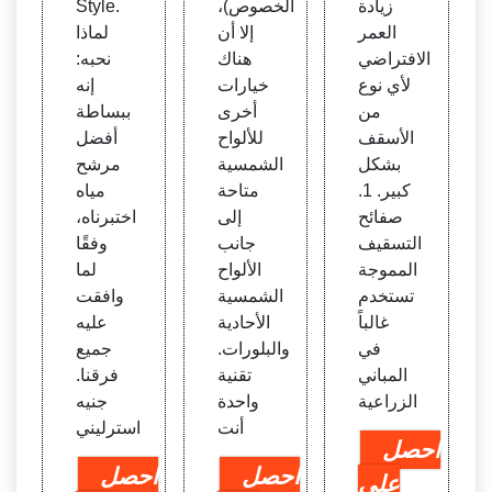
زيادة
الخصوص)،
Style.
العمر
إلا أن
لماذا
الافتراضي
هناك
نحبه:
لأي نوع
خيارات
إنه
من
أخرى
ببساطة
الأسقف
للألواح
أفضل
بشكل
الشمسية
مرشح
كبير. 1.
متاحة
مياه
صفائح
إلى
اختبرناه،
التسقيف
جانب
وفقًا
المموجة
الألواح
لما
تستخدم
الشمسية
وافقت
غالباً
الأحادية
عليه
في
والبلورات.
جميع
المباني
تقنية
فرقنا.
الزراعية
واحدة
جنيه
أنت
استرليني
احصل
احصل
احصل
على