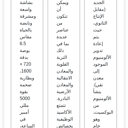
الجديد
ويمكن
بشاشة
ودة |
(مقابل
أن
واسعة
Tech
الإنتاج
تتكون
ومشرقة
Rada
الثانوي،
من
ونابضة
r
حيث
عناصر
بالحياة
يتم
عديدة
مقاس
إعادة
بما في
6.5
تدوير
ذلك
بوصة
الألومنيوم
التربة
بدقة
الموجود
القلوية
720 ×
إلى
والمعادن
1600،
معدن
الانتقالية
وبطارية
نقي).
والمعادن
ضخمة
ينشأ
الأرضية
بقوة
الألومنيوم
النادرة.
5000
من
تتمتع
مللي
البوكسيت،
الأكاسيد
أمبير
وهو
الوظيفية
في
خام
بخصائص
الساعة،