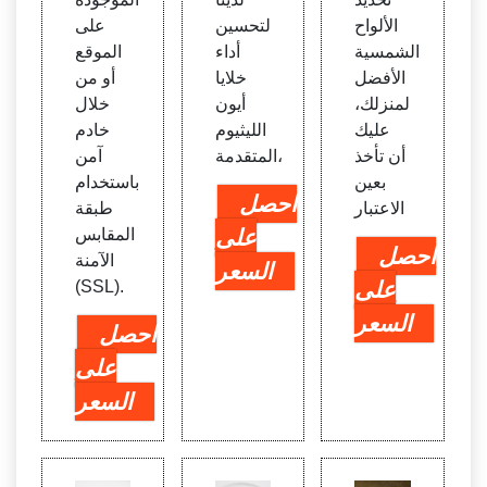
الألواح
لتحسين
على
الشمسية
أداء
الموقع
الأفضل
خلايا
أو من
لمنزلك،
أيون
خلال
عليك
الليثيوم
خادم
أن تأخذ
المتقدمة،
آمن
بعين
باستخدام
احصل
الاعتبار
طبقة
على
المقابس
احصل
الآمنة
السعر
على
(SSL).
السعر
احصل
على
السعر