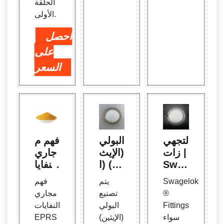
الحلقة
الأولى.
احصل
على
السعر
التجهي
البولي
فهم م
زات |
(الإيث
جاري
Swa
ين) (ا
النفايا
gelo
لبولي
ت: م
Swagelok
يتم
فهم
k
إيثيلي
عالجة
®
تصنيع
مجاري
ن) -
نفايا
Fittings
البولي
النفايات
صناع
ت مح
سواء
(الإيثين)
EPRS