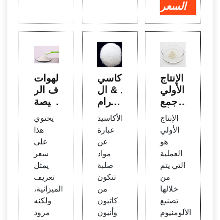
السعر
الإنتاج
أكاسي
الهوات
الأولي
د & ال
ف الر
| جمع
سيرام
خيصة
ية الأل
يك -
2021:
الإنتاج
الأكاسيد
يحتوي
ومنيو
سيجم
تصني
الأولي
عبارة
هذا
م
ا الدري
ف أف
هو
عن
على
خ
ضل ال
العملية
مواد
سعر
هوات
التي يتم
صلبة
يمثل
ف الذ
من
تتكون
تعريف
كية ذا
خلالها
من
الميزانية،
ت الم
تصنيع
كاتيون
ولكنه
يزانية
الألومنيوم
وأنيون
مزود
المحد