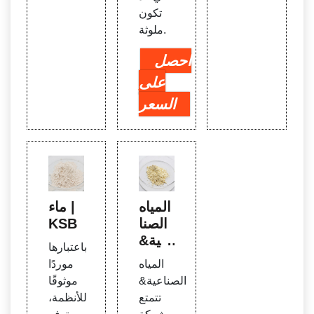
تكون
ملوثة.
احصل
على
السعر
المياه
ماء |
الصنا
KSB
عية&
باعتبارها
معالج
المياه
موردًا
ة مياه
الصناعية&
موثوقًا
الصر
تتمتع
للأنظمة،
ف ال