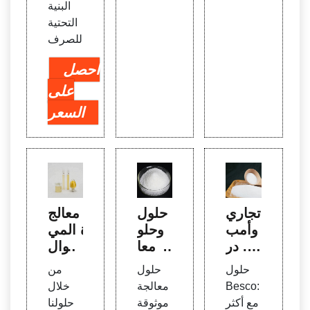
البنية
التحتية
للصرف
احصل
على
السعر
تجاري
حلول
معالج
ة وأمب
وحلو
ة المي
ير. در
ل معا
اه وال
اسات
لجة م
صرف
حلول
حلول
من
حالة ل
ياه ال
الصح
Besco:
معالجة
خلال
معالج
صرف
ي | تي
مع أكثر
موثوقة
حلولنا