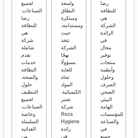
ك في
ك في
رضا
واسعة
لجميع
النظا
النظا
للنظافة
النطاق
الصناعات.
فة
فة
هي
ومبتكرة
رضا
الشركة
ومستدامة،
للنظافة
الرائدة
حيث
هي
في
تتخذ
شركة
مجال
الشركة
شاملة
توفير
نهجًا
تقدم
منتجات
مسؤولًا
خدمات
وأنظمة
للغاية
النظافة
وحلول
تجاه
والصحة.
الصرف
المواد
حلول
الصحي
الكيميائية.
التنظيف
البيئي
تعتبر
لجميع
الهامة
شركة
الصناعات،
للمؤسسات
Reza
وخاصة
والصناعة
Hygiene
السلسلة
في
رائدة
الغذائية
جميع
في
من