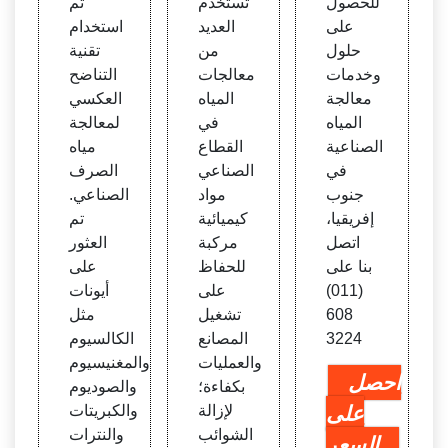
للحصول
تستخدم
تم
ناعية
صناع
على
العديد
استخدام
ي باس
حلول
من
تقنية
تخدام
وخدمات
معالجات
التناضح
العك
معالجة
المياه
العكسي
س
المياه
في
لمعالجة
الصناعية
القطاع
مياه
في
الصناعي
الصرف
جنوب
مواد
الصناعي.
إفريقيا،
كيميائية
تم
اتصل
مركبة
العثور
بنا على
للحفاظ
على
(011)
على
أيونات
608
تشغيل
مثل
3224
المصانع
الكالسيوم
والعمليات
والمغنيسيوم
احصل
بكفاءة؛
والصوديوم
على
لإزالة
والكبريتات
الشوائب
والنترات
السعر