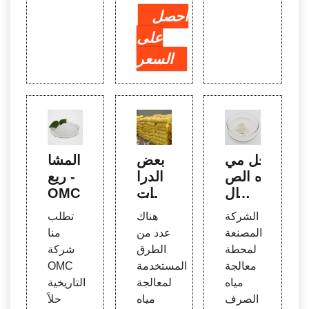
احصل
على
السعر
حل مي
بعض
المشا
اه الص
الدرا
ريع -
رف ال
سات
OMC
صناع
حول
الشركة
هناك
تطلب
ي | م
معالج
المصنعة
عدد من
منا
عالجة
ة مياه
لمحطة
الطرق
شركة
المياه
الصر
معالجة
المستخدمة
OMC
منخف
ف ال
مياه
لمعالجة
التاريخية
ضة ال
صناع
الصرف
مياه
حلاً
تكلفة
ي