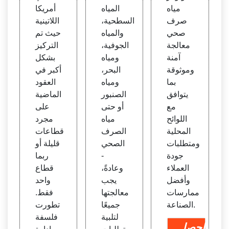
مياه
المياه
أمريكا
صرف
السطحية،
اللاتينية
صحي
والمياه
حيث تم
معالجة
الجوفية،
التركيز
آمنة
ومياه
بشكل
وموثوقة
البحر،
أكبر في
بما
ومياه
العقود
يتوافق
الصنبور
الماضية
مع
أو حتى
على
اللوائح
مياه
مجرد
المحلية
الصرف
قطاعات
ومتطلبات
الصحي
قليلة أو
جودة
-
ربما
العملاء
وعادةً،
قطاع
وأفضل
يجب
واحد
ممارسات
معالجتها
فقط.
الصناعة.
جميعًا
تطورت
لتلبية
فلسفة
احصل