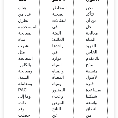
معالج
راه ف
حول
نحن
المخاطر
هناك
ة المي
ي الف
معالج
نتأكد
الصحية
عدد من
اه الص
لسفة
ة مياه
من أن
للفثالات
الطرق
ناعية
| شهي
الصر
حل
في
المستخدمة
د بهش
ف ال
معالجة
البيئة
لمعالجة
تي
صناع
المياه
المائية:
مياه
ي
الفريد
تواجدها
الشرب
الخاص
في
مثل
بك يقدم
موارد
المعالجة
نتائج
المياه
بالكلور،
متسقة
والمياه
ومعالجة
لأطول
المعبأة
الشبة،
فترة
ومياه
ومعاملة
بمساعدة
الصنبور
PAC
شبكتنا
وعبء
وما إلى
واسعة
المرض
ذلك.
النطاق
الناتج
وقد
من
عن
حصلت