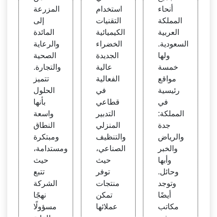
أنحاء
استخدام
المزرعة
المملكة
التقنيات
إلى
العربية
الكيميائية
المائدة
السعودية.
الخضراء
والرعاية
ولها
الجديدة
الصحية
خمسة
عالية
والتجارة.
مواقع
الفعالية
تتميز
رئيسية
في
الحلول
في
قطاعي
بأنها
المملكة:
التدبير
واسعة
جدة
المنزلي
النطاق
والرياض
والتنظيف
ومبتكرة
والخبر
الصناعي،
ومستدامة،
وأبها
حيث
حيث
وحائل.
توفر
تتبع
وتوجد
منتجات
الشركة
أيضًا
تمكن
نهجًا
مكاتب
عملائها
مسؤولًا