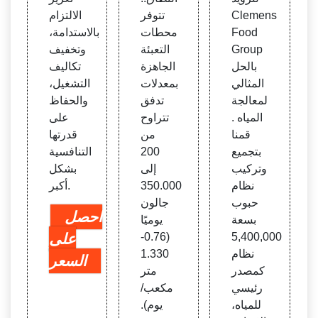
Clemens
تتوفر
الالتزام
Food
محطات
بالاستدامة،
Group
التعبئة
وتخفيف
بالحل
الجاهزة
تكاليف
المثالي
بمعدلات
التشغيل،
لمعالجة
تدفق
والحفاظ
المياه .
تتراوح
على
قمنا
من
قدرتها
بتجميع
200
التنافسية
وتركيب
إلى
بشكل
نظام
350.000
أكبر.
حبوب
جالون
احصل
بسعة
يوميًا
5,400,000
(0.76-
على
نظام
1.330
السعر
كمصدر
متر
رئيسي
مكعب/
للمياه،
يوم).