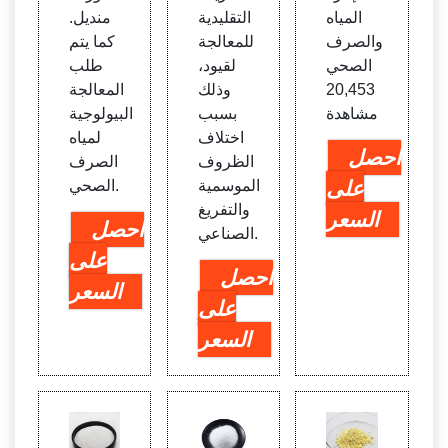
المياه
التقليدية
منديل.
والصرف
للمعالجة
كما يتم
الصحي
لقيود،
طلب
20,453
وذلك
المعالجة
مشاهدة
بسبب
البيولوجية
اختلاف
لمياه
احصل
الظروف
الصرف
على
الموسمية
الصحي.
والتفريغ
السعر
احصل
الصناعي.
على
احصل
السعر
على
السعر