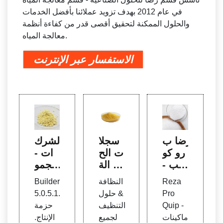
في عام 2012 بهدف تزويد عملائنا بأفضل الخدمات
والحلول الممكنة لتحقيق أقصى قدر من كفاءة أنظمة
معالجة المياه.
الاستفسار عبر الإنترنت
رضا ب
سجلا
الشرك
رو كو
ت الح
ات -
يب -
الة |
مجمو
ماكينا
Reza
عة ر
Reza
النظافة
Builder
ت و
Hygi
ضا
Pro
& حلول
5.0.5.1.
صناعا
ene -
Quip -
التنظيف
حزمة
ت غذ
شريك
ماكينات
لجميع
الإنتاج.