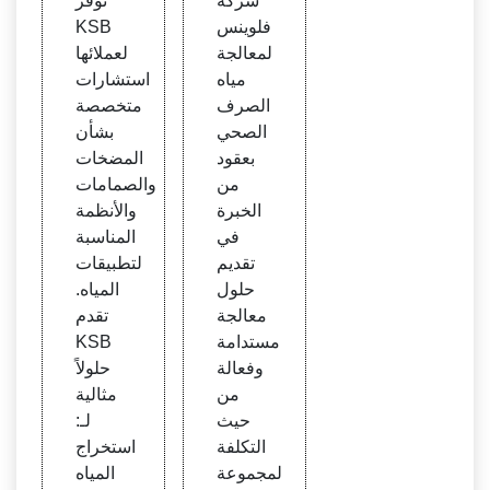
شركة
توفر
صحي
فلوينس
KSB
- شرك
لمعالجة
لعملائها
ة فلو
مياه
استشارات
ينس
الصرف
متخصصة
الصحي
بشأن
بعقود
المضخات
من
والصمامات
الخبرة
والأنظمة
في
المناسبة
تقديم
لتطبيقات
حلول
المياه.
معالجة
تقدم
مستدامة
KSB
وفعالة
حلولاً
من
مثالية
حيث
لـ:
التكلفة
استخراج
لمجموعة
المياه