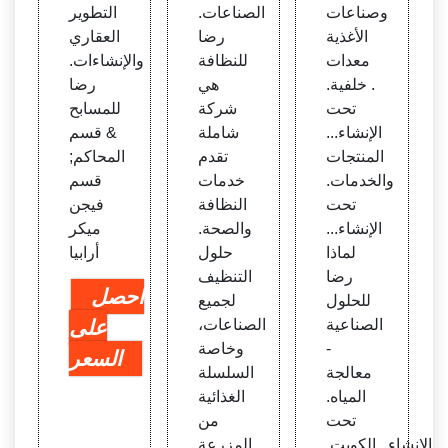
ائية ال
ك في
وصناعات
الصناعات.
التطوير
معدا
النظا
الأغذية
رضا
العقاري
ت
فة
معدات
للنظافة
والإنشاءات.
. خلفية.
هي
رضا
تحت
شركة
للمسابح
الإنشاء...
شاملة
& قسم
المنتجات
تقدم
المحاكم;
والخدمات.
خدمات
قسم
تحت
النظافة
فيجن
الإنشاء...
والصحة.
ميكر
لماذا
حلول
أرابيا
رضا
التنظيف
احصل
للحلول
لجميع
الصناعية
الصناعات،
على
-
وخاصة
السعر
معالجة
السلسلة
المياه.
الغذائية
تحت
من
الإنشاء...الكويت.
المزرعة