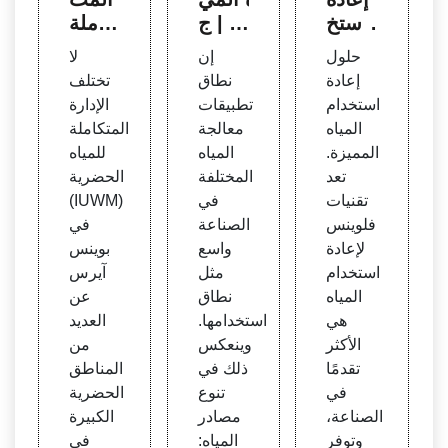
استخ
اه | ج
كاملة
دام ال
راندف
للمياه
حلول
إن
لا
مياه و
وس
الحض
إعادة
نطاق
تختلف
مياه ال
رية ف
استخدام
تطبيقات
الإدارة
صرف
ي بوي
المياه
معالجة
المتكاملة
الصح
نس آي
المميزة.
المياه
للمياه
ي | فل
رس،
تعد
المختلفة
الحضرية
وينس
المغر
تقنيات
في
(IUWM)
ب
فلوينس
الصناعة
في
لإعادة
واسع
بوينس
استخدام
مثل
آيرس
المياه
نطاق
عن
هي
استخدامها.
العديد
الأكثر
وينعكس
من
تقدمًا
ذلك في
المناطق
في
تنوع
الحضرية
الصناعة،
مصادر
الكبيرة
وتوفر
المياه:
في