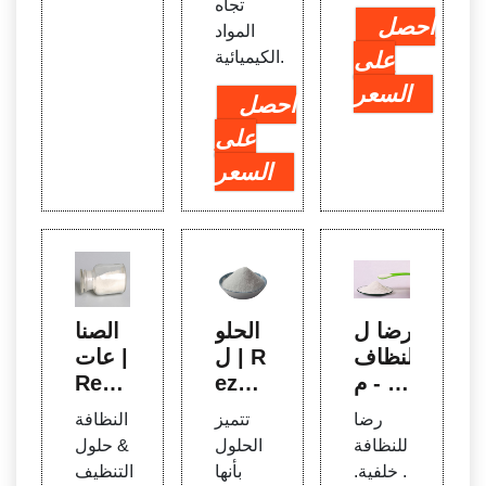
تجاه
احصل
المواد
على
الكيميائية.
السعر
احصل
على
السعر
رضا ل
الحلو
الصنا
لنظاف
ل | R
عات |
ة - م
ezaH
Reza
جموع
ygie
Hygi
رضا
تتميز
النظافة
ة رضا
ne -
ene -
للنظافة
الحلول
& حلول
شريك
شريك
. خلفية.
بأنها
التنظيف