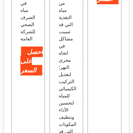
من
في
مياه
مياه
التغذية
الصرف
التي قد
الصحي
تسبب
للشركة
مشاكل
العامة
في
احصل
اتجاه
مجرى
على
النهر؛
السعر
لتعديل
التركيب
الكيميائي
للمياه
لتحسين
الأداء
وتنظيف
المكونات
التي قد