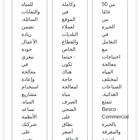
ة المي
الصح
غري
من 50
وكاملة
للمياه
اه الص
ي تقن
عامًا
في
والنفايات
ناعية
يات |
من
الموقع
السائلة،
توفر
الخبرة
لعملاء
تضمن
محطا
في
البلديات
ريادة
ت مع
التعامل
والقطاع
الأعمال
الجة
مع
الخاص
جودة
مياه ال
احتياجات
- حيثما
تيغري
صرف
معالجة
تكون
في
الصح
المياه
هناك
معالجة
ي الج
لمختلف
حاجة
وإعادة
اهزة
الصناعات
لمعالجة
استخدام
والمعب
الغذائية،
مياه
مشاريع
أة من
تتمتع
الصرف
المياه.
سلسل
Besco
الصحي
تساعد
ة فلوا
Commercial
على
الأنظمة
نس
بالخبرة
نطاق
شركتك
والمعرفة
أصغر
على
لتزويد
النطاق..
تعزيز