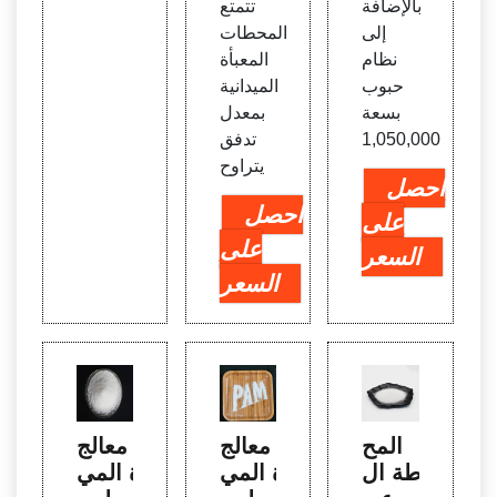
بالإضافة
تتمتع
إلى
المحطات
نظام
المعبأة
حبوب
الميدانية
بسعة
بمعدل
1,050,000
تدفق
يتراوح
احصل
احصل
على
على
السعر
السعر
المح
معالج
معالج
طة ال
ة المي
ة المي