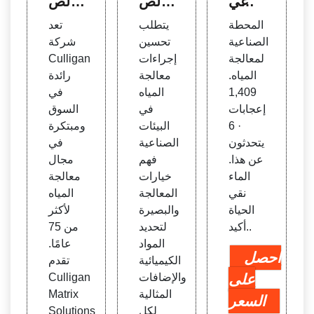
صناعي
اه الص
اه الص
ة لمعا
ناعية
ناعية:
المحطة
يتطلب
تعد
لجة ال
| Uni
أنظمة
الصناعية
تحسين
شركة
مياه -
var S
حلول
لمعالجة
إجراءات
Culligan
الصف
oluti
إزالة ا
المياه.
معالجة
رائدة
حة ال
ons
لأيونا
1,409
المياه
في
رئيس
ت
إعجابات
في
السوق
ية | F
· 6
البيئات
ومبتكرة
aceb
يتحدثون
الصناعية
في
ook
عن هذا.
فهم
مجال
الماء
خيارات
معالجة
نقي
المعالجة
المياه
الحياة
والبصيرة
لأكثر
أكيد..
لتحديد
من 75
المواد
عامًا.
احصل
الكيميائية
تقدم
على
والإضافات
Culligan
المثالية
Matrix
السعر
لكل
Solutions