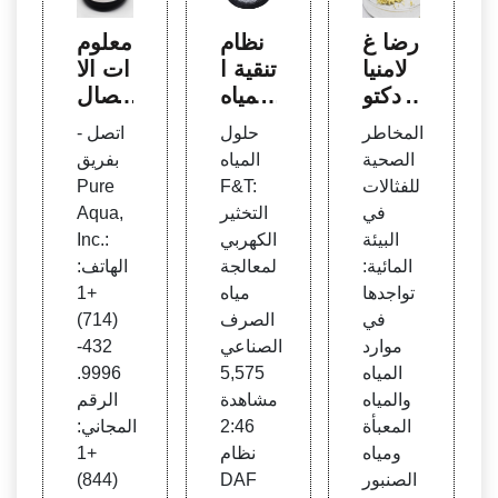
رضا غ
نظام
معلوم
لامنيا
تنقية ا
ات الا
| دكتو
لمياه
تصال
راه ف
من N
- Pur
المخاطر
حلول
- اتصل
ي الف
akcle
e Aq
الصحية
المياه
بفريق
لسفة
an w
ua, I
للفثالات
F&T:
Pure
| شهي
ater
nc.
في
التخثير
Aqua,
د بهش
Solut
البيئة
الكهربي
Inc.:
تي
ions
المائية:
لمعالجة
الهاتف:
- You
تواجدها
مياه
+1
Tube
في
الصرف
(714)
موارد
الصناعي
432-
المياه
5,575
9996.
والمياه
مشاهدة
الرقم
المعبأة
2:46
المجاني:
ومياه
نظام
+1
الصنبور
DAF
(844)