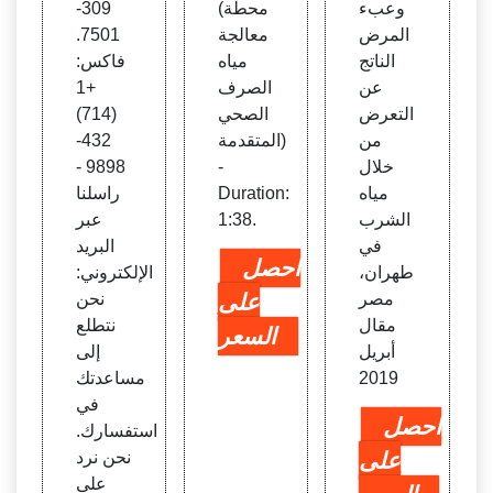
وعبء
(محطة
309-
المرض
معالجة
7501.
الناتج
مياه
فاكس:
عن
الصرف
+1
التعرض
الصحي
(714)
من
المتقدمة)
432-
خلال
-
9898 -
مياه
Duration:
راسلنا
الشرب
1:38.
عبر
في
البريد
احصل
طهران،
الإلكتروني:
مصر
على
نحن
مقال
نتطلع
السعر
أبريل
إلى
2019
مساعدتك
في
احصل
استفسارك.
على
نحن نرد
على