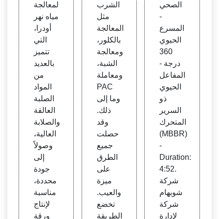
الصحي
الشرب
لمعالجة
-
مثل
مياه نهر
المسرع
المعالجة
أودرا،
الحيوي
بالكلور،
التي
360
ومعالجة
تتميز
درجة -
الشبة،
بالعديد
المفاعل
ومعاملة
من
الحيوي
PAC
المواد
ذو
وما إلى
الصلبة
السرير
ذلك.
العالقة
المتحرك
وقد
والصلابة
(MBBR)
حصلت
العالية،
-
جميع
وصولاً
Duration:
الطرق
إلى
4:52.
على
جودة
شركة
ميزة
محددة،
شوبهام
والعيب.
مناسبة
شركة
تخضع
لإنتاج
لإدارة
الطريقة
ورقة