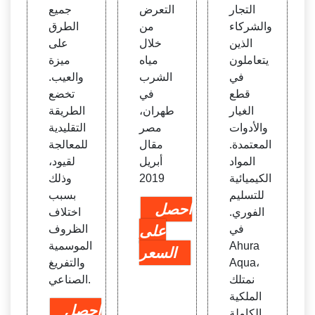
التجار
التعرض
جميع
والشركاء
من
الطرق
الذين
خلال
على
يتعاملون
مياه
ميزة
في
الشرب
والعيب.
قطع
في
تخضع
الغيار
طهران،
الطريقة
والأدوات
مصر
التقليدية
المعتمدة.
مقال
للمعالجة
المواد
أبريل
لقيود،
الكيميائية
2019
وذلك
للتسليم
بسبب
احصل
الفوري.
اختلاف
في
على
الظروف
Ahura
الموسمية
السعر
Aqua،
والتفريغ
نمتلك
الصناعي.
الملكية
احصل
الكاملة