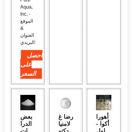
Aqua,
Inc. -
الموقع
&
العنوان
البريدي:
احصل
على
السعر
أهورا
رضا غ
بعض
أكوا -
لامنيا
الدرا
حلول
| دكتو
سات