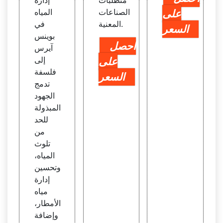
متطلبات
إدارة
على
الصناعات
المياه
المعنية.
في
السعر
بوينس
احصل
آيرس
على
إلى
فلسفة
السعر
تدمج
الجهود
المبذولة
للحد
من
تلوث
المياه،
وتحسين
إدارة
مياه
الأمطار،
وإضافة