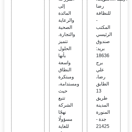
رضا
إلى
للنظافة
المائدة
-
والرعاية
المكتب
الصحية
الرئيسي
والتجارة.
صندوق
تتميز
بريد:
الحلول
18636
بأنها
برج
واسعة
علي
النطاق
رضا،
ومبتكرة
الطابق
ومستدامة،
13
حيث
طريق
تتبع
المدينة
الشركة
المنورة
نهجًا
جدة -
مسؤولًا
21425
للغاية