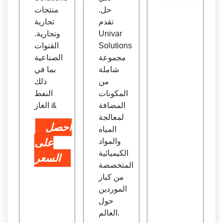
حل.
منتجات
تقدم
تجارية
Univar
وتجارية.
Solutions
القنوات
مجموعة
الصناعية
شاملة
بما في
من
ذلك
المكونات
النفط
المضافة
& الغاز
لمعالجة
احصل
المياه
والمواد
على
الكيميائية
السعر
المتخصصة
من كبار
الموردين
حول
العالم.