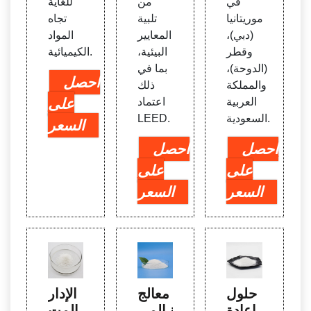
في
من
للغاية
موريتانيا
تلبية
تجاه
(دبي)،
المعايير
المواد
وقطر
البيئية،
الكيميائية.
(الدوحة)،
بما في
احصل
والمملكة
ذلك
العربية
اعتماد
على
السعودية.
LEED.
السعر
احصل
احصل
على
على
السعر
السعر
حلول
معالج
الإدار
إعادة
ة المي
ة المت