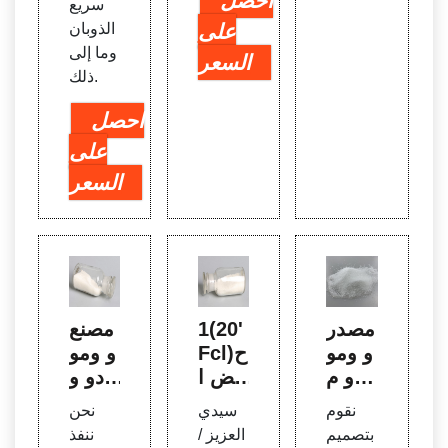
احصل
سريع
على
الذوبان
وما إلى
السعر
ذلك.
احصل
على
السعر
مصدر
1(20'
مصنع
و ومو
Fcl)ح
و ومو
ردو م
مض ا
ردو و
عدات
لتريك
مصنع
نقوم
سيدي
نحن
معالج
لوروي
قوة ا
بتصميم
العزيز /
ننفذ