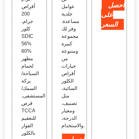
احصل
عوامل
أقراص
على
جلدية
200
مساعدة.
جرام،
السعر
وفر لك
كلور
مجموعة
SDIC
كبيرة
56%
ومتنوعة
60%
من
مطهر
خيارات
لحمام
أقراص
السباحة/
الكلور
بركة
السائبة،
السمك/
مثل
المستشفى،
تصنيف،
قرص
ومعيار
TCCA
الدرجة،
للتعقيم
والاستخدام.
الفوار
بالكلور