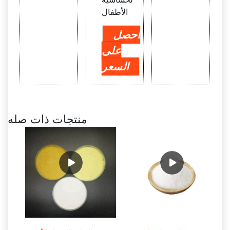
الأطفال
احصل
على
السعر
منتجات ذات صله