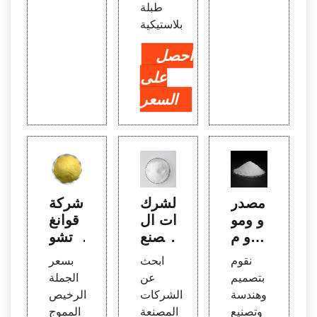
طبلة
بلاستيكية
احصل
على
السعر
مصدر
الشرك
شركة
و ومو
ات ال
قوانغ
ردو م
مصنع
تشو
عدات
ة للمو
Zhon
نقوم
ابحث
بسعر
معالج
اد الكي
glian
بتصميم
عن
الجملة
ة المي
ميائية
لمواد
وهندسة
الشركات
الرخيص
اه
لمعال
البناء ا
وتصنيع
المصنعة
المموج