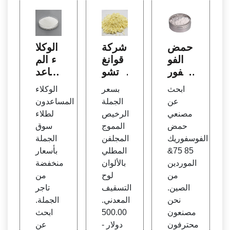
حمض
شركة
الوكلا
الفو
قوانغ
ء الم
سفور
تشو
ساعد
يك 85
Zhon
ون ل
ابحث
بسعر
الوكلاء
75 ال
glian
طلاء
عن
الجملة
المساعدون
صين ا
لمواد
سوق
مصنعي
الرخيص
لطلاء
لمصن
البناء ا
الجمل
حمض
المموج
سوق
عين
لمحد
ة - ا
الفوسفوريك
المجلفن
الجملة
& الم
ودة
شترِ ا
85 75&
المطلي
بأسعار
وردين
لأفض
الموردين
بالألوان
منخفضة
ل
من
لوح
من
الصين.
التسقيف
تاجر
نحن
المعدني.
الجملة.
مصنعون
500.00
ابحث
محترفون
دولار -
عن