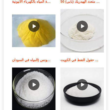
معالجة المياه استر كحول فوسفات متعدد الهيدريك (بابي) 50%
معالجة المياه بالكهرباء الأنيونية (RX FLOC 100) في التسويق الأيرلندي
كيماويات معالجة المياه كيماويات حقول النفط في الكويت
شركات وموردي معالجة المياه في تونس (المياه في السودان