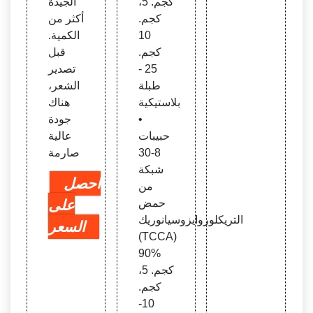
كجم. 5،
الجيدة
كجم.
أكثر من
10
الكمية.
كجم.
قبل
25 -
تصدير
طبلة
الشعر،
بلاستيكية
هناك
•
جودة
حبيبات
عالية
8-30
صارمة
شبكة
احصل
من
حمض
على
التريكلوروايزوسيانوريك
السعر
(TCCA)
90%
كجم. 5،
كجم.
10-