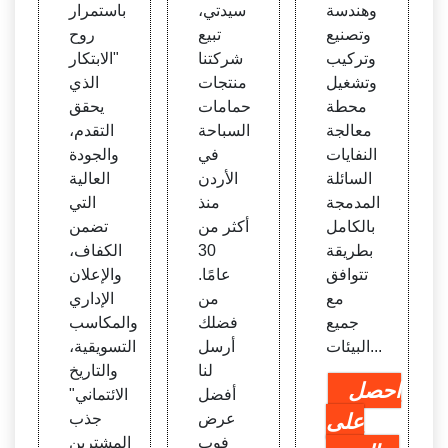
ة المي
سوسي
لأسمن
وهندسة
سيدتي،
باستمرار
اه
انوري
ت ال
وتصنيع
تبيع
روح
ك تفا
صيني
وتركيب
شركتنا
"الابتكار
صيل ا
وتشغيل
منتجات
الذي
لاست
محطة
حمامات
يحقق
فسار
معالجة
السباحة
التقدم،
النفايات
في
والجودة
السائلة
الأردن
العالية
المدمجة
منذ
التي
بالكامل
أكثر من
تضمن
بطريقة
30
الكفاف،
تتوافق
عامًا.
والإعلان
مع
من
الإداري
جميع
فضلك
والمكاسب
البيئات...
أرسل
التسويقية،
لنا
والتاريخ
احصل
أفضل
الائتماني"
على
عرض
جذب
فوب
المشترين