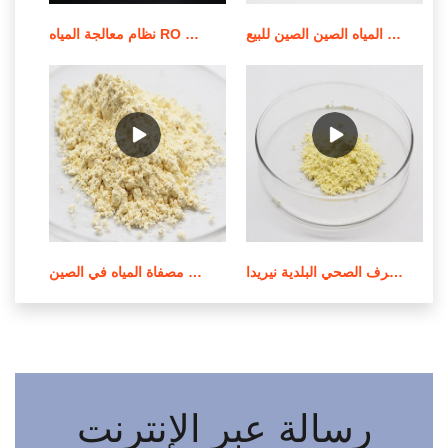
أفضل المبيعات الكيميائية لمعالجة المياه الصين الصين للبيع
نظام معالجة المياه RO بقدرة 500 لتر في الساعة/نظام عرض RO للبيع
محطة معالجة مياه الصرف الصحي البلدية نيريدا epe في الأردن
معالجة المياه وتنقيتها في مصفاة المياه في الصين
رسالة عبر الإنترنت