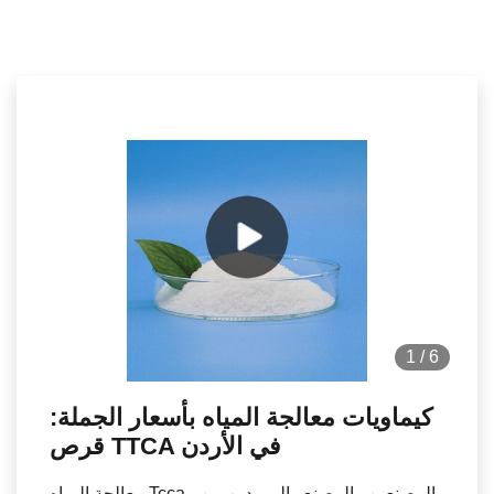
1
/
6
كيماويات معالجة المياه بأسعار الجملة:
قرص TTCA في الأردن
معالجة المياه Tcca - المصنعين والمصنع والموردين من