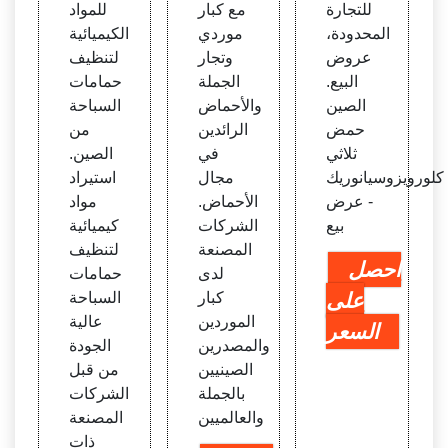
للتجارة
مع كبار
للمواد
كة تش
ض بال
امات
المحدودة،
موردي
الكيميائية
نغتشو
جملة
السبا
عروض
وتجار
لتنظيف
المتح
حة، ال
البيع.
الجملة
حمامات
دة الآ
صين
الصين
والأحماض
السباحة
سيوية
حمض
الرائدين
من
ثلاثي
في
الصين.
كلورويزوسيانوريك
مجال
استيراد
- عرض
الأحماض.
مواد
بيع
الشركات
كيميائية
المصنعة
لتنظيف
احصل
لدى
حمامات
على
كبار
السباحة
الموردين
عالية
السعر
والمصدرين
الجودة
الصينيين
من قبل
بالجملة
الشركات
والعالميين
المصنعة
ذات