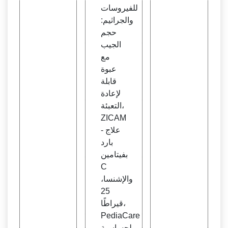
للفيروسات
والجراثيم:
حجم
الجيب
مع
عبوة
قابلة
لإعادة
التعبئة،
ZICAM
- علاج
بارد
بفيتامين
C
والإشنسا،
25
قيراطًا،
PediaCare
لحساسية