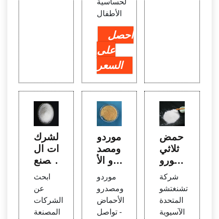
لحساسية
الأطفال
احصل
على
السعر
حمض
موردو
الشرك
ثلاثي
ومصد
ات ال
كلورو
رو الأ
مصنع
يزوسي
حما
ة للمو
شركة
موردو
ابحث
انوري
ض - ا
اد الكي
تشنغتشو
ومصدرو
عن
ك الص
بحث
ميائية
المتحدة
الأحماض
الشركات
يني م
عن الأ
لتنظي
الآسيوية
- تواصل
المصنعة
ن شر
حما
ف حم