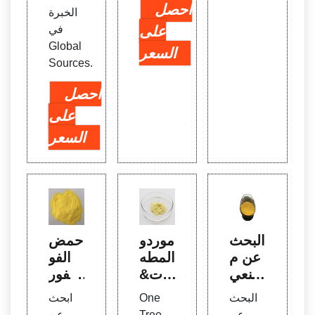
احصل
الخبرة
على
في
Global
السعر
Sources.
احصل
على
السعر
البحث
موردو
حمض
عن م
المطه
الفو
صنعي
رات&
سفور
منتجا
الشرك
يك 85
البحث
One
ابحث
ت E
ات ال
75 ال
عن
Tree
عن