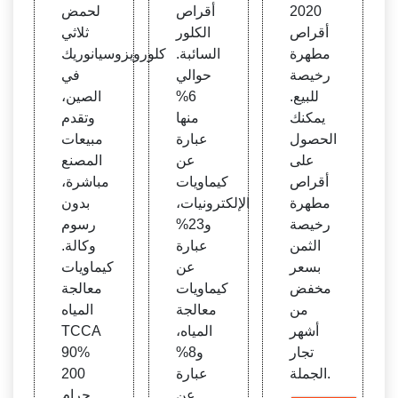
م 202
السائ
ساعد
2020
أقراص
لحمض
0
بة
حمام
أقراص
الكلور
ثلاثي
السبا
مطهرة
السائبة.
كلورويزوسيانوريك
حة
رخيصة
حوالي
في
للبيع.
6%
الصين،
يمكنك
منها
وتقدم
الحصول
عبارة
مبيعات
على
عن
المصنع
أقراص
كيماويات
مباشرة،
مطهرة
الإلكترونيات،
بدون
رخيصة
و23%
رسوم
الثمن
عبارة
وكالة.
بسعر
عن
كيماويات
مخفض
كيماويات
معالجة
من
معالجة
المياه
أشهر
المياه،
TCCA
تجار
و8%
90%
الجملة.
عبارة
200
عن
جرام