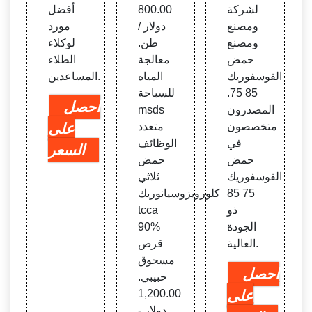
لشركة
800.00
أفضل
ومصنع
دولار /
مورد
ومصنع
طن.
لوكلاء
حمض
معالجة
الطلاء
الفوسفوريك
المياه
المساعدين.
85 75.
للسباحة
احصل
المصدرون
msds
متخصصون
متعدد
على
في
الوظائف
السعر
حمض
حمض
الفوسفوريك
ثلاثي
75 85
كلورويزوسيانوريك
ذو
tcca
الجودة
90%
العالية.
قرص
مسحوق
احصل
حبيبي.
على
1,200.00
دولار -