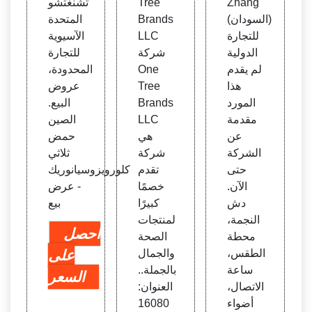
Zhang
Tree
تشنغتشو
ية ال
مصنع
ك الص
(السودان)
Brands
المتحدة
شركا
ة - ال
يني م
للتجارة
LLC
الآسيوية
ت الم
صفحة
ن شر
الدولية
شركة
للتجارة
صنعة
13
كة تش
لم يقدم
One
المحدودة،
نغتشو
هذا
Tree
عروض
المتح
المورد
Brands
البيع.
دة الآ
مقدمة
LLC
الصين
سيوية
عن
هي
حمض
الشركة
شركة
ثلاثي
حتى
تقدم
كلورويزوسيانوريك
الآن.
خصمًا
- عرض
دش
كبيرًا
بيع
النجمة،
لمنتجات
احصل
محطة
الصحة
الطقس،
والجمال
على
ساعة
بالجملة..
السعر
الاتصال،
العنوان:
أضواء
16080