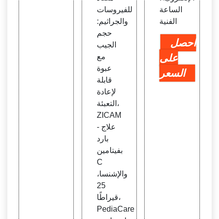
الساعة
للفيروسات
الفنية
والجراثيم:
حجم
احصل
الجيب
على
مع
عبوة
السعر
قابلة
لإعادة
التعبئة،
ZICAM
- علاج
بارد
بفيتامين
C
والإشنسا،
25
قيراطًا،
PediaCare