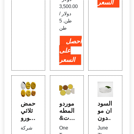
السعر
3,500.00
دولار /
طن. 5
طن
احصل
على
السعر
السود
موردو
حمض
ان مو
المطه
ثلاثي
ردون
رات&
كلورو
و صو
الشرك
يزوسي
June
One
شركة
دا كاو
ات ال
انوري