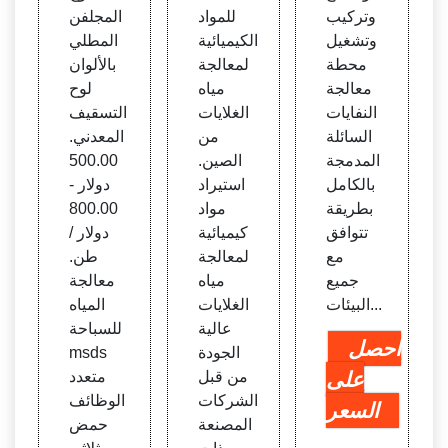
جة مي
لمحد
وتركيب
للمواد
المجلفن
اه الغ
ودة
وتشغيل
الكيميائية
المطلي
لايات،
محطة
لمعالجة
بالألوان
الصين
معالجة
مياه
لوح
النفايات
الغلايات
التسقيف
السائلة
من
المعدني.
المدمجة
الصين.
500.00
بالكامل
استيراد
دولار -
بطريقة
مواد
800.00
تتوافق
كيميائية
دولار /
مع
لمعالجة
طن.
جميع
مياه
معالجة
البيئات...
الغلايات
المياه
عالية
للسباحة
احصل
الجودة
msds
على
من قبل
متعدد
الشركات
الوظائف
السعر
المصنعة
حمض