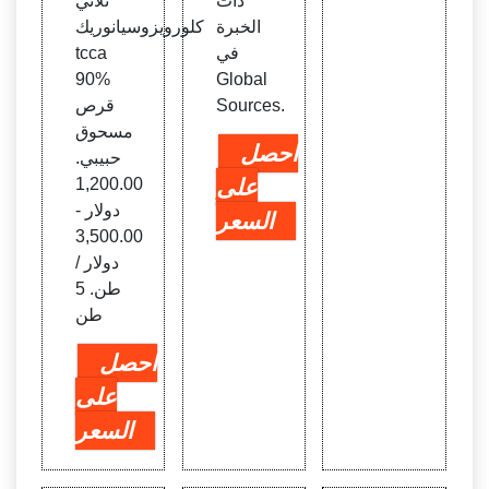
ذات
ثلاثي
الخبرة
كلورويزوسيانوريك
في
tcca
90%
Global
Sources.
قرص
مسحوق
احصل
حبيبي.
على
1,200.00
دولار -
السعر
3,500.00
دولار /
طن. 5
طن
احصل
على
السعر