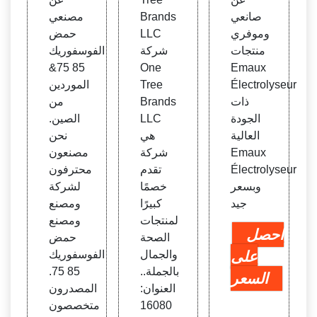
mau
مصنع
صين ا
صانعي
Brands
مصنعي
x Éle
ة - ال
لمصن
وموفري
LLC
حمض
ctrol
صفحة
عين
منتجات
شركة
الفوسفوريك
yseu
13
& الم
85 75&
One
Emaux
r
وردين
Électrolyseur
Tree
الموردين
ذات
Brands
من
الجودة
LLC
الصين.
العالية
هي
نحن
Emaux
شركة
مصنعون
Électrolyseur
تقدم
محترفون
وبسعر
خصمًا
لشركة
جيد
كبيرًا
ومصنع
لمنتجات
ومصنع
احصل
الصحة
حمض
على
والجمال
الفوسفوريك
بالجملة..
85 75.
السعر
العنوان:
المصدرون
16080
متخصصون