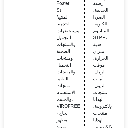
أرضية
Foster
الحديقة،
St
الصودا
المنتج/
الكاوية،
الخدمة:
التيتانيوم،
مستحضرات
STPP،
التجميل
هدية
والمنتجات
ميزان
الصحية
الحرارة،
ومنتجات
مؤقت
التجميل
الرمل،
والمنتجات
أنبوب
الطبية
النيون،
,منتجات
منتجات
الاستحمام
الهدايا
والجسم،
الإلكترونية،
VIROFREE
منتجات
- بخاخ
الهدايا
مطهر
الإلكترونية،
مضاد