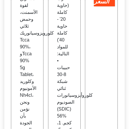
السعر
(حاوية
لقوة
كاملة
الأسمنت،
20' -
وحمض
حاوية
ثلاثي
كاملة
كلورويزوسيانوريك
Tcca
40')
للمواد
90%،
التالية:
وTcca
90%
•
حبيبات
5g
Tablet،
8-30
شبكة
وكلوريد
ثنائي
الأمونيوم
كلوروأيزوسيانورات
Nh4cl،
الصوديوم
ونحن
(SDIC)
نؤمن
56%
بأن
كجم. 1،
الجودة