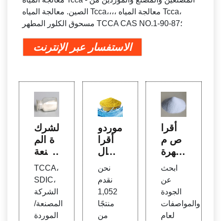
الصين. معالجة المياه Tcca،،،، معالجة المياه Tcca،
مسحوق الكلور المطهر TCCA CAS NO.؛87-90-1
الاستفسار عبر الإنترنت
أقرا
موردو
الشرك
ص م
أقرا
ة الم
طهرة
ص ال
صنعة
رخيص
كلور ا
الصين
ابحث
نحن
TCCA،
ة للب
لسائب
ية TC
عن
نقدم
SDIC،
يع - ا
ة، وأق
CA،
الجودة
1,052
الشركة
لأفض
راص
SDI
والمواصفات
منتجًا
المصنعة/
ل لعا
الكلور
C، م
لعام
من
الموردة