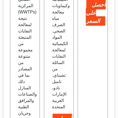
احصل
وكيماويات
المركزية
على
معالجة
(WWTPs)
مياه
نتيجة
السعر
الصرف
لمعالجة
الصحي.
النفايات
المواد
المنبعثة
الكيميائية
من
لمعالجة
مجموعة
النفايات
متنوعة
السائلة
من
من
المصادر
تشيناي،
بما في
تاميل
ذلك
نادو،
المنازل
الإمارات
والصناعات
العربية
والمرافق
المتحدة
الطبية
وجريان