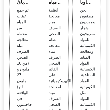
يماويا
ة مياه
يزيائ
ت مع
الصر
ي وال
نحن
أنظمة
تم جمع
الجة ا
ف ال
كيميا
مصنعون
معالجة
عينات
لمياه
صح
ئي لم
وموردون
مياه
المياه
المواد
ي: مي
عالجة
وتجار
الصرف
من
الكيمي
اه الص
مياه ال
معروفون
الصحي
محطة
ائية ال
رف ال
صرف
للمواد
- نظام
معالجة
صناعي
صحي
الصح
الكيميائية
معالجة
مياه
ة
التحل
ي
ومعالجة
مياه
الصرف
يلية ال
المياه.
الصرف
الصحي
نقية
المواد
الصحي
(من 18
RT
الكيميائية
القائم
مليون و
الصناعية.
على
27
المواد
الكهروكيميائية
مليون
الكيميائية
لمعالجة
لتر)
مثل
مياه
الواقعة
المواد
الصرف
في
الكيميائية
الصحي
جاجيتبور،