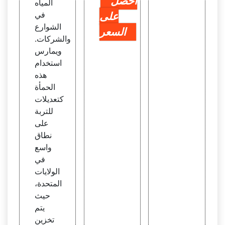
احصل
المياه
على
في
الشوارع
السعر
والشركات.
ويمارس
استخدام
هذه
الحمأة
كتعديلات
للتربة
على
نطاق
واسع
في
الولايات
المتحدة،
حيث
يتم
تخزين