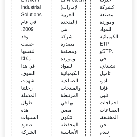
والموا
مواد ا
معالج
كشركة
(الإمارات
Industrial
د الكي
لكيميا
ة مياه
مصنعة
العربية
Solutions
ميائية
ئية لم
الصر
وموردة
المتحدة)
في عام
ETP
عالجة
ف ال
للمواد
هي
2009،
وSTP
المياه
صحي
الكيميائية
شركة
وقد
الصر
ETP
مصدرة
حققت
ف ال
وSTP،
ومصنعة
لنفسها
صحي
في
وموردة
مكانًا
تشيناي،
للمواد
في هذا
تاميل
الكيميائية
السوق.
نادو،
الصناعية
شهدت
فإننا
والمنتجات
رحلتنا
نلبي
المرتبطة
المذهلة
احتياجات
بها في
طوال
الصناعات
مصر.
هذه
المختلفة.
تتكون
السنوات
نحن
المحفظة
صعود
نقدم
الأساسية
الشركة