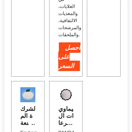
الغلايات،
والمغذيات
الالتفافية،
والمرشحات
والملحقات.
احصل
على
السعر
كيماوي
الشرك
ات ال
ة الم
جرعا
صنعة
ت/كي
للمواد