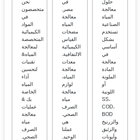
حلول
في
نحن
ب
الصر
معالجة
مصر.
متخصصون
ف ال
المياه
معالجة
في
صحي
الصناعية
المياه
المواد
تستخدم
مضخات
الكيميائية
بشكل
القياس
المتخصصة
أساسي
الكيميائية
لمعالجة
في
الالتفافية.
المياه&
معالجة
معدات
تقنيات
المادة
معالجة
لتحسين
الملونة
المياه،
أداء
أو
لوازم
المياه
اللونية
معالجة
الخاصة
SS،
مياه
بك &
COD،
الصرف
عمليات
BOD
الصحي.
معالجة
والزرنيخ
هي
مياه
والزئبق
عملنا
الصرف
وأيونات
الوحيد.
الصحي.