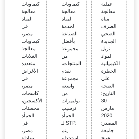
الصر
مياه ال
المياه
عملية
كيماويات
كيماويات
ف ال
صرف
في م
معالجة
معالجة
معالجة
صحي
الصح
صر، م
مياه
المياه
المياه
الجدي
ي - بو
عالجة
الصرف
لخدمة
في
دة تزي
ليمر ت
مياه ال
الصحي
الصناعة
مصر،
ل الم
رسي
صرف
الجديدة
بأفضل
كيماويات
واد ال
ب الح
الصح
تزيل
مجموعة
معالجة
كيميا
مأة
ي
المواد
من
الغلايات
ئية ال
الكيميائية
المنتجات،
متعددة
خطرة
الخطرة
نقدم
الأغراض
على ا
على
مجموعة
في
لصحة
الصحة
واسعة
مصر،
التاريخ:
من
كاسحات
30
بوليمرات
الأكسجين،
مارس
ترسيب
محسنات
2020
الحمأة
الحمأة
المصدر:
لـ STP.
في
جامعة
يتم
مصر،
هونج
استخدام
معادلة