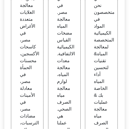
ه/مياه
الصح
نحن
في
معالجة
الصر
ي
متخصصون
مصر.
الغلايات
ف ال
في
معالجة
متعددة
صحي
المواد
المياه
الأغراض
الكيميائية
مضخات
في
المتخصصة
القياس
مصر،
لمعالجة
الكيميائية
كاسحات
المياه&
الالتفافية.
الأكسجين،
تقنيات
معدات
محسنات
لتحسين
معالجة
الحمأة
أداء
المياه،
في
المياه
لوازم
مصر،
الخاصة
معالجة
معادلة
بك &
مياه
الأمينات
عمليات
الصرف
في
معالجة
الصحي.
مصر،
مياه
هي
مضادات
الصرف
عملنا
الترسبات،