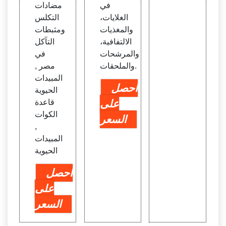
في
مضادات
الغلايات،
التكلس
والمغذيات
ومثبطات
الالتفافية،
التآكل
والمرشحات
في
والملحقات.
مصر ,
المبيدات
احصل
الحيوية
على
قاعدة
الكوات
السعر
,
المبيدات
الحيوية
احصل
على
السعر