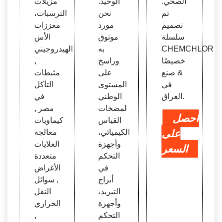
الصحي.
الوحيد.
مزيلات
تم
نحن
الترسبات،
تصميم
مورد
معززات
سلسلة
موثوق
الأس
CHEMCHLOR
به
الهيدروجيني
خصيصًا
وراسخ
,
& صنع
على
مثبطات
في
المستوى
التآكل
العراق.
الوطني
في
لمضخات
مصر ,
احصل
القياس
كيماويات
على
الكيميائي،
معالجة
وأجهزة
الغلايات
السعر
التحكم
متعددة
في
الأغراض
أبراج
, سوائل
التبريد،
النقل
وأجهزة
الحراري
التحكم
,