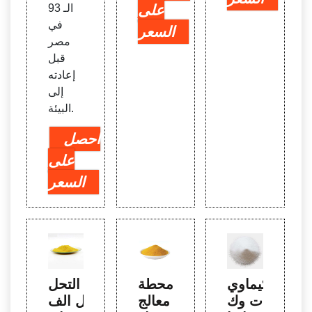
على
الـ 93
في
السعر
مصر
قبل
إعادته
إلى
البيئة.
احصل
على
السعر
كيماوي
محطة
التحل
ات وك
معالج
يل الف