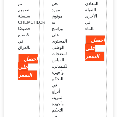
المعادن
نحن
تم
الثقيلة
مورد
تصميم
الأخرى
موثوق
سلسلة
في
به
CHEMCHLOR
الماء.
وراسخ
خصيصًا
على
& صنع
احصل
المستوى
في
على
الوطني
العراق.
لمضخات
السعر
احصل
القياس
الكيميائي،
على
وأجهزة
السعر
التحكم
في
أبراج
التبريد،
وأجهزة
التحكم
في