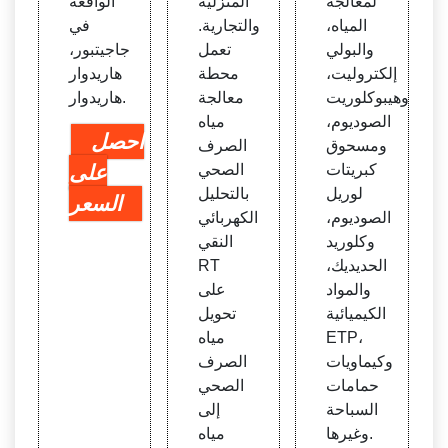
لمعالجة
المنزلية
الواقعة
المياه،
والتجارية.
في
والبولي
تعمل
جاجيتبور،
إلكتروليت،
محطة
هاريدوار
وهيبوكلوريت
معالجة
هاريدوار.
الصوديوم،
مياه
احصل
ومسحوق
الصرف
كبريتات
الصحي
على
لوريل
بالتحليل
السعر
الصوديوم،
الكهربائي
وكلوريد
النقي
الحديديك،
RT
والمواد
على
الكيميائية
تحويل
ETP،
مياه
وكيماويات
الصرف
حمامات
الصحي
السباحة
إلى
وغيرها.
مياه