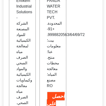
Envkem
PANDA
ماويا
الكيمي
Industrial
WATER
ت مع
ائية و
Solutions
TECH
الجة ا
معالج
-
PVT.
لمياه
ة مياه
المحدودة.
الشركة
الصر
+91-
المصنعة
ف ال
9998820563/64/69/72.
للمواد
صحي
بيت؛
الكيميائية
الصر
معلومات
لمعالجة
ف ال
عنا؛
مياه
صحي
منتج.
الصرف
محطات
الصحي
معالجة
والمواد
المياه؛
الكيميائية
مصنع
وكيماويات
RO
معالجة
مياه
احصل
الصرف
على
الصحي.