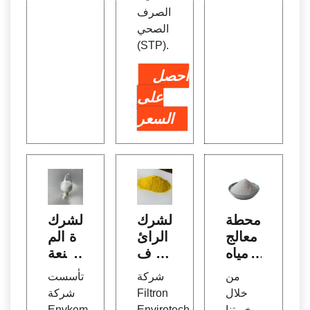
الصرف
الصحي
(STP).
احصل
على
السعر
محطة
الشرك
الشرك
معالج
ة الرائ
ة الم
ة مياه
دة ف
صنعة
الصر
ي مج
للمواد
من
شركة
تأسست
ف ال
ال تص
الكيمي
خلال
Filtron
شركة
صحي
نيع ال
ائية و
خبرتنا
Envirotech
Envkem