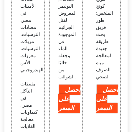
كونج
البوليمر
الأمينات
الملخص:
المعروض
في
طور
لقتل
مصر،
فريق
الجراثيم
مضادات
بحث
الموجودة
الترسبات،
طريقة
في
مزيلات
جديدة
الماء
الترسبات،
لمعالجة
وجعله
معززات
مياه
خاليًا
الأس
الصرف
من
الهيدروجيني
الصحي
الشوائب.
,
مثبطات
احصل
احصل
التآكل
على
على
في
مصر ,
السعر
السعر
كيماويات
معالجة
الغلايات