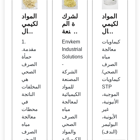
المواد
الشرك
المواد
الكيمي
ة الم
الكيمي
ائية ال
صنعة
ائية ال
صناعي
للمواد
عضوي
كيماويات
Envkem
1.
ة لمعا
الكيمي
ة في
معالجة
Industrial
مقدمة.
لجة ال
ائية و
حمأة
مياه
Solutions
حمأة
مياه و
معالج
الصر
الصرف
-
الصرف
مياه ال
ة مياه
ف ال
الصحي/
الشركة
الصحي
صرف
الصر
صحي
كيماويات
المصنعة
هي
الصح
ف ال
- Sci
STP
للمواد
المخلفات
ي
صحي
ence
الموجبة،
الكيميائية
الناتجة
الصر
Direc
الأنيونية،
لمعالجة
في
ف ال
t
غير
مياه
محطات
صحي
الأيونية،
الصرف
معالجة
البوليمر
الصحي
مياه
(الندف)
والمواد
الصرف
الكيميائية
الصحي