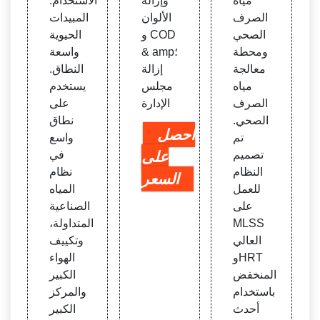
مياه
وإزالة
الاستخدام:
الصرف
الألوان
المبيدات
الصحي
و COD
الحيوية
ومحطة
& amp؛
واسعة
معالجة
إزالة
النطاق.
مياه
مجلس
يستخدم
الصرف
الإدارة
على
الصحي.
نطاق
احصل
تم
واسع
تصميم
على
في
النظام
نظام
السعر
للعمل
المياه
على
الصناعية
MLSS
المتداولة،
العالي
وتكييف
وHRT
الهواء
المنخفض
الكبير
باستخدام
والمركز
أحدث
الكبير