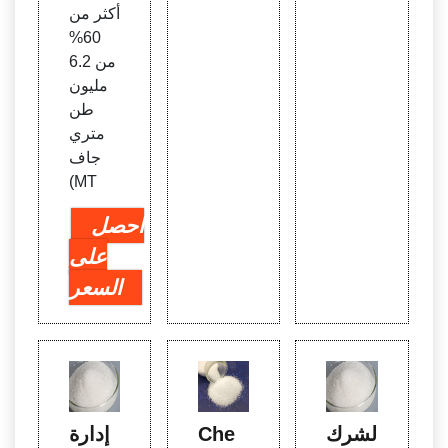
أكثر من
60%
من 6.2
مليون
طن
متري
جاف
(MT
احصل
على
السعر
الشرك
Che
إدارة