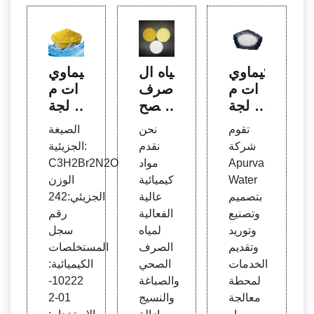
كيماوي
مياه ال
كيماوي
ات م
صرف
ات م
عالجة
الصح
عالجة
المياه
ي | م
الميا
تقوم
نحن
الصيغة
- معال
وردو ا
ه،كيما
شركة
نقدم
الجزيئية:
جة مي
لمواد
ويات
Apurva
مواد
C3H2Br2N2O
اه الص
الكيمي
معالج
Water
كيميائية
الوزن
رف ال
ائية ل
ة المي
بتصميم
عالية
الجزيئي:242
صحي
معالج
اه
وتصنيع
الفعالية
رقم
والنفا
ة مياه
وتوريد
لمياه
سجل
يات ال
الشر
وتقديم
الصرف
المستخلصات
سائلة
ب
الخدمات
الصحي
الكيميائية:
لمحطة
والصباغة
10222-
معالجة
والنسيج
01-2