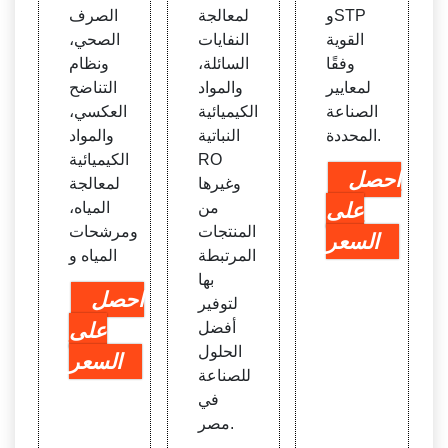
وSTP
لمعالجة
الصرف
القوية
النفايات
الصحي،
وفقًا
السائلة،
ونظام
لمعايير
والمواد
التناضح
الصناعة
الكيميائية
العكسي،
المحددة.
النباتية
والمواد
RO
الكيميائية
احصل
وغيرها
لمعالجة
على
من
المياه،
المنتجات
ومرشحات
السعر
المرتبطة
المياه و
بها
احصل
لتوفير
أفضل
على
الحلول
السعر
للصناعة
في
مصر.