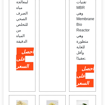
تقنيات
لمعالجة
MBR
مياه
وهي
الصرف
Membrane
الصحي
Bio
للتخلص
Reactor
من
وهي
المياه
متطورة
الدقيقة
للغاية
احصل
وأقل
تعقيدًا.
على
السعر
احصل
على
السعر