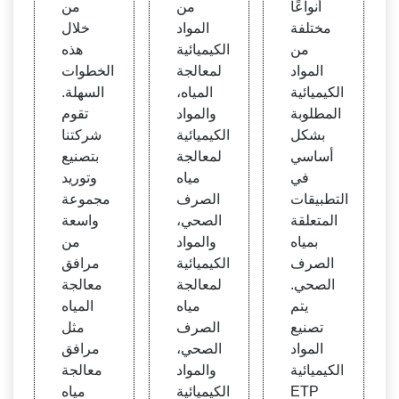
أنواعًا
من
من
مختلفة
المواد
خلال
من
الكيميائية
هذه
المواد
لمعالجة
الخطوات
الكيميائية
المياه،
السهلة.
المطلوبة
والمواد
تقوم
بشكل
الكيميائية
شركتنا
أساسي
لمعالجة
بتصنيع
في
مياه
وتوريد
التطبيقات
الصرف
مجموعة
المتعلقة
الصحي،
واسعة
بمياه
والمواد
من
الصرف
الكيميائية
مرافق
الصحي.
لمعالجة
معالجة
يتم
مياه
المياه
تصنيع
الصرف
مثل
المواد
الصحي،
مرافق
الكيميائية
والمواد
معالجة
ETP
الكيميائية
مياه