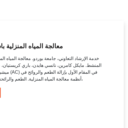
معالجة المياه المنزلية
المنشط. مايكل كامرين، نانسي هايدن، باري كريستيان، دا
ميشيغان. ت
أنظمة معالجة المياه المنزلية. الطعم والرائحة، على الرغم من أنها غير مرغوب فيها،