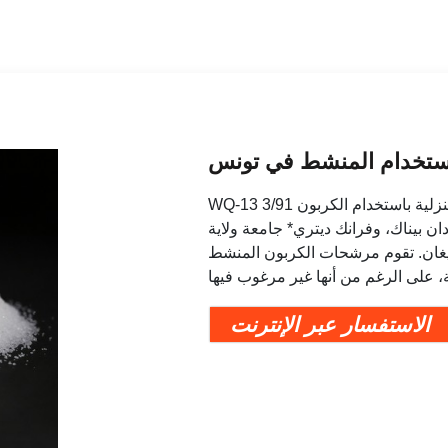
 باستخدام المنشط في تونس
WQ-13 3/91 خدمة الإرشاد التعاوني، جامعة بوردو. معالجة المياه المنزلية باستخدام الكربون
ن بيناك، وفرانك ديتري* جامعة ولاية
قوم مرشحات الكربون المنشط (AC) في المقام الأول بإزالة الطعم والروائح في
الاستفسار عبر الإنترنت