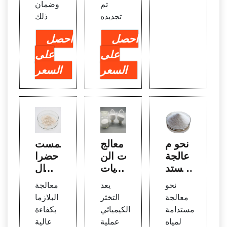
تم
وضمان
تجديده
ذلك
احصل
احصل
على
على
السعر
السعر
نحو م
معالج
المست
عالجة
ات الن
حضرا
مستد
فايات
ت ال
امة ل
السائ
صيدلا
نحو
يعد
معالجة
مياه ال
لة، الت
نية ال
معالجة
التخثر
البلازما
صرف
خثر ال
بشري
مستدامة
الكيميائي
بكفاءة
الصح
كيميا
ة في
لمياه
عملية
عالية