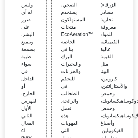
Qiyu
الزرقاء)
الصحي،
وليس
an C
مصادر
يستخدم
له أي
hrom
تجارية
المستهلكون
ضرر
ate
معروفة
منتجات
على
للمواد
EcoAeration™
البشر.
الكيميائية
الخاصة
وتتمتع
عالية
بنا في
بسمعة
القيمة
البرك
طيبة
مثل
والبحيرات
سواء
البيتا
والخزانات
في
كاروتين،
للتحكم
الداخل
والأستازانتين،
في
أو
وحمض
الطحالب
الخارج.
دوكوساهيكسانويك،
والرائحة.
الفهرس
وحمض
تعمل
الأول
لإيكوساهيكسانويك،
هذه
الثاني
وأصباغ
المهويات
الفعال
الفيكوبيلين.
التي
cl
ومستخلصات
تعمل
²56%