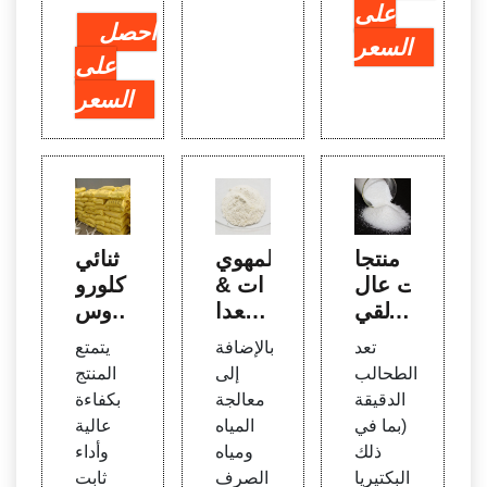
على
احصل
السعر
على
السعر
منتجا
المهوي
ثنائي
ت عال
ات &
كلورو
ية القي
معدا
أيزوس
مة م
ت تهو
يانورا
تعد
بالإضافة
يتمتع
ن الط
ية | F
ت ال
الطحالب
إلى
المنتج
حالب
luen
صودي
الدقيقة
معالجة
بكفاءة
الدقيق
ce
وم م
(بما في
المياه
عالية
ة - تط
ن Ga
ذلك
ومياه
وأداء
ورها
nsu
البكتيريا
الصرف
ثابت