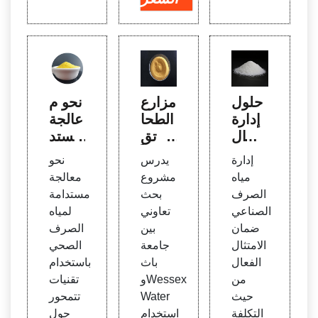
حلول
مزارع
نحو م
إدارة
الطحا
عالجة
مياه ال
لب تق
مستد
صرف
دم حلاً
امة ل
إدارة
يدرس
نحو
الصنا
متجد
مياه ال
مياه
مشروع
معالجة
عي
دًا ور
صرف
الصرف
بحث
مستدامة
خيصًا
الصح
الصناعي
تعاوني
لمياه
ي باس
ضمان
بين
الصرف
تخدام
الامتثال
جامعة
الصحي
الفعال
باث
باستخدام
من
وWessex
تقنيات
حيث
Water
تتمحور
التكلفة
استخدام
حول