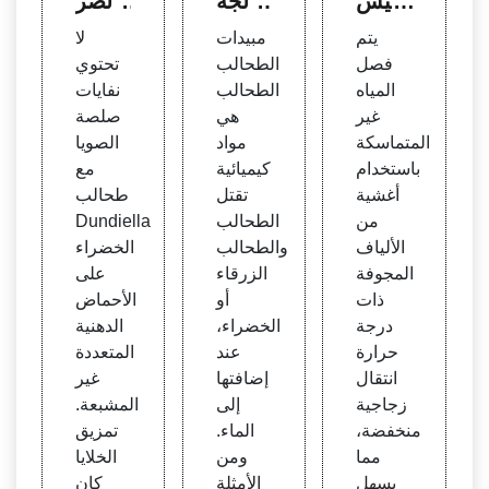
رئيس
عالجة
الصر
ية - C
المياه
ف ال
يتم
مبيدات
لا
lean
- لينت
صناع
فصل
الطحالب
تحتوي
Equit
ك
ي باس
المياه
الطحالب
نفايات
y فل
تخدام
غير
هي
صلصة
سطي
الطحا
المتماسكة
مواد
الصويا
ن 20
لب ال
باستخدام
كيميائية
مع
20
دقيقة
أغشية
تقتل
طحالب
من
الطحالب
Dundiella
الألياف
والطحالب
الخضراء
المجوفة
الزرقاء
على
ذات
أو
الأحماض
درجة
الخضراء،
الدهنية
حرارة
عند
المتعددة
انتقال
إضافتها
غير
زجاجية
إلى
المشبعة.
منخفضة،
الماء.
تمزيق
مما
ومن
الخلايا
يسهل
الأمثلة
كان