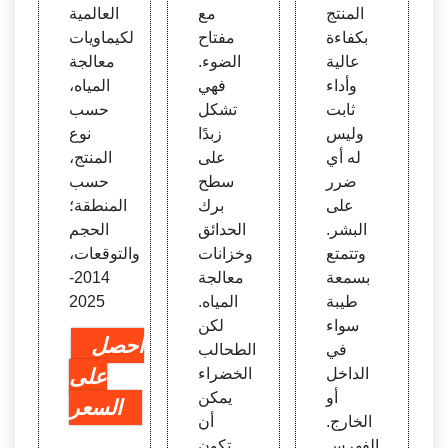
ت ال
وء | م
ات م
المنتج
مع
العالمية
صودي
ؤسس
عالجة
بكفاءة
مفتاح
لكيماويات
وم م
ة التك
الميا
عالية
الضوء.
معالجة
ن Ga
نولوجي
ه، ح
وأداء
فهي
المياه،
nsu
ا
سب ن
ثابت
تشكل
حسب
Qiyu
وع ال
وليس
زبدًا
نوع
an C
منتج
له أي
على
المنتج،
hrom
ضرر
سطح
حسب
ate
على
برك
المنطقة؛
البشر.
الحدائق
الحجم
وتتمتع
وخزانات
والتوقعات،
بسمعة
معالجة
2014-
طيبة
المياه.
2025
سواء
لكن
احصل
في
الطحالب
الداخل
الخضراء
على
أو
يمكن
السعر
الخارج.
أن
الفهرس
تكون