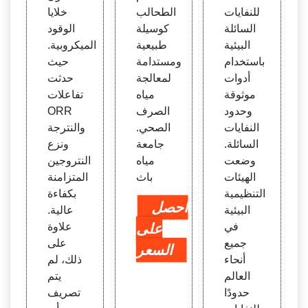
للنفايات
الطحالب
خلايا
السائلة
كوسيلة
الوقود
البيئية
طبيعية
الميكروبية.
باستخدام
ومستدامة
حيث
أدوات
لمعالجة
حدثت
موثوقة
مياه
تفاعلات
وحدود
الصرف
ORR
النفايات
الصحي.
والنترجة
السائلة.
جامعة
ونزع
وضعت
مياه
النتروجين
الهيئات
باث
المتزامنة
التنظيمية
بكفاءة
احصل
البيئية
عالية.
في
على
علاوة
جميع
على
السعر
أنحاء
ذلك، لم
العالم
يتم
حدودًا
تصريف