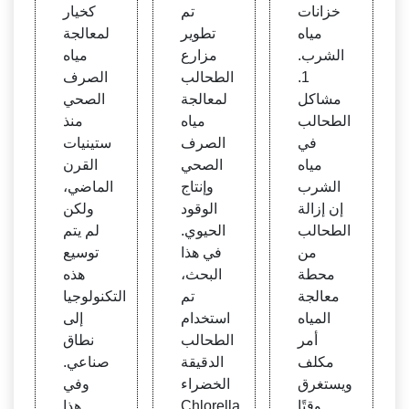
شرب
ئية بال
طحال
خزانات
تم
كخيار
طحال
ب الد
مياه
تطوير
لمعالجة
ب الخ
قيقة:
الشرب.
مزارع
مياه
ضراء
مدى
1.
الطحالب
الصرف
واقعي
مشاكل
لمعالجة
الصحي
ة
الطحالب
مياه
منذ
في
الصرف
ستينيات
مياه
الصحي
القرن
الشرب
وإنتاج
الماضي،
إن إزالة
الوقود
ولكن
الطحالب
الحيوي.
لم يتم
من
في هذا
توسيع
محطة
البحث،
هذه
معالجة
تم
التكنولوجيا
المياه
استخدام
إلى
أمر
الطحالب
نطاق
مكلف
الدقيقة
صناعي.
ويستغرق
الخضراء
وفي
وقتًا
Chlorella
هذا