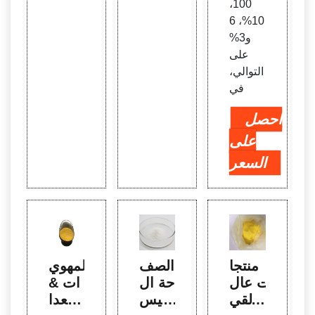
100،
10%، 6
و3%
على
التوالي،
في
احصل
على
السعر
منتجا
الصف
المهوي
ت عال
حة ال
ات &
ية القي
رئيس
معدا