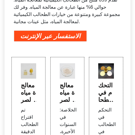
حوالي 6% منها عبارة عن معالجة المياه. وفر لك
مجموعة كبيرة ومتنوعة من خيارات الطحالب الكيميائية
لمعالجة المياه، مثل عينات مجانية.
الاستفسار عبر الإنترنت
التحك
معالج
معالج
م في
ة مياه
ة مياه
الطحا
الصر
الصر
لب ف
ف ال
ف ال
التحكم
الخلاصة:
تم
ي خزا
صحي
صحي
في
في
اقتراح
نات م
البترو
باستخ
الطحالب
السنوات
الطحالب
ياه ال
كيميا
دام ال
في
الأخيرة،
الدقيقة