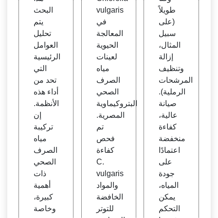
طويلاً
vulgaris
البحث
(على
في
يتم
سبيل
المعالجة
تحليل
المثال،
الحيوية
العوامل
إزالة
لعينات
الرئيسية
وتنظيف
مياه
التي
المرشحات
الصرف
تحد من
الرملية).
الصحي
أداء هذه
صيانة
البتروكيماوية
الأنظمة.
عالية،
المصرية.
إن
كفاءة
تم
تركيبة
منخفضة
فحص
مياه
اعتمادًا
كفاءة
الصرف
على
C.
الصحي
جودة
vulgaris
ذات
المياه،
والمواد
أهمية
يمكن
الخافضة
كبيرة،
التحكم
للتوتر
وخاصة