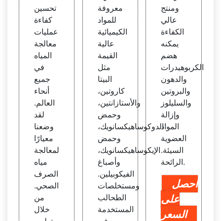
طعمة
ومنتج
معروفة
تحسين
التايلا
عالي
للمواد
كفاءة
ندية
الكفاءة
الكيميائية
عمليات
يمكنه
عالية
معالجة
هضم
القيمة
المياه
الكربوهيدرات
مثل
في
والدهون
البيتا
جميع
والبروتين
كاروتين،
أنحاء
والسليلوز
والأستازانتين،
العالم.
وإزالة
وحمض
لقد
المواد
الدوكوساهيكسانويك،
وضعنا
العضوية
وحمض
معيارًا
السيئة.
الإيكوساهيكسانويك،
لمعالجة
الرائحة.
وأصباغ
مياه
الفيكوبيلين.
الصرف
احصل
ومستخلصات
الصحي.
على
الطحالب
من
المستخدمة
خلال
السعر