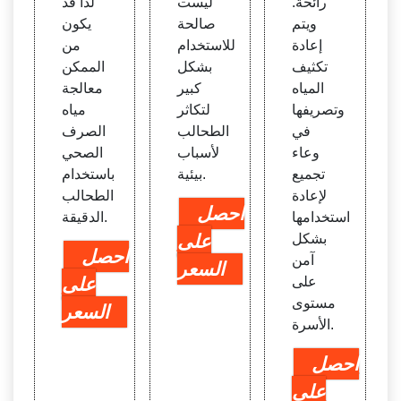
رائحة.
ليست
لذا قد
ويتم
صالحة
يكون
إعادة
للاستخدام
من
تكثيف
بشكل
الممكن
المياه
كبير
معالجة
وتصريفها
لتكاثر
مياه
في
الطحالب
الصرف
وعاء
لأسباب
الصحي
تجميع
بيئية.
باستخدام
لإعادة
الطحالب
احصل
استخدامها
الدقيقة.
بشكل
على
احصل
آمن
السعر
على
على
مستوى
السعر
الأسرة.
احصل
على