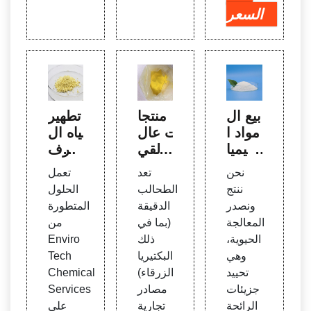
السعر
بيع ال
منتجا
تطهير
مواد ا
ت عال
مياه ال
لكيميا
ية القي
صرف
ئية لم
مة م
الصح
نحن
تعد
تعمل
عالجة
ن الط
ي بح
ننتج
الطحالب
الحلول
مياه ال
حالب
مض ا
ونصدر
الدقيقة
المتطورة
صرف
الدقيق
لبيرا
المعالجة
(بما في
من
الصح
ة - تط
سيتي
الحيوية،
ذلك
Enviro
ي بوا
ورها
ك - E
وهي
البكتيريا
Tech
سطة
nviro
تحييد
الزرقاء)
Chemical
منتجا
Tech
جزيئات
مصادر
Services
ت الأ
الرائحة
تجارية
على