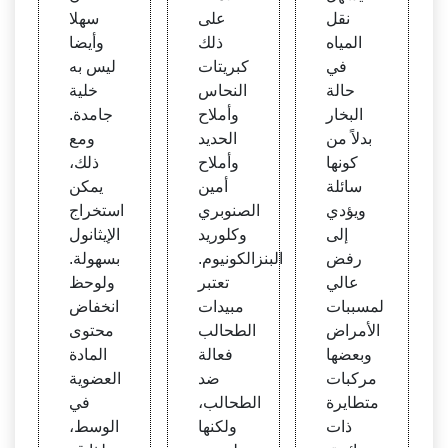
نقل
على
سهلا
المياه
ذلك
وأيضا
في
كبريتات
ليس به
حالة
النحاس
خلية
البخار
وأملاح
جامدة.
بدلاً من
الحديد
ومع
كونها
وأملاح
ذلك،
سائلة
أمين
يمكن
ويؤدي
الصنوبري
استخراج
إلى
وكلوريد
الإيثانول
رفض
البنزالكونيوم.
بسهولة.
عالي
تعتبر
ولوحظ
لمسببات
مبيدات
انخفاض
الأمراض
الطحالب
محتوى
وبعضها
فعالة
المادة
مركبات
ضد
العضوية
متطايرة
الطحالب،
في
ذات
ولكنها
الوسط،