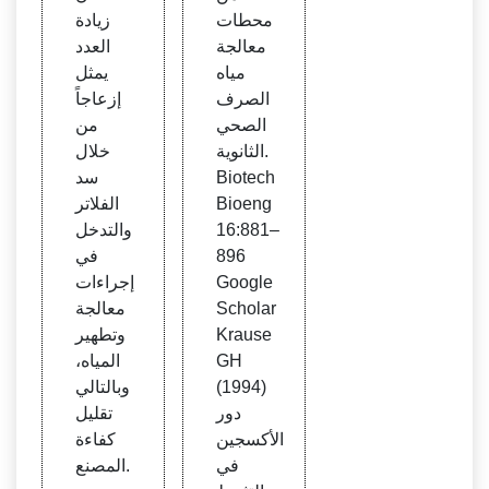
محطات
زيادة
معالجة
العدد
مياه
يمثل
الصرف
إزعاجاً
الصحي
من
الثانوية.
خلال
Biotech
سد
Bioeng
الفلاتر
16:881–
والتدخل
896
في
Google
إجراءات
Scholar
معالجة
Krause
وتطهير
GH
المياه،
(1994)
وبالتالي
دور
تقليل
الأكسجين
كفاءة
في
المصنع.