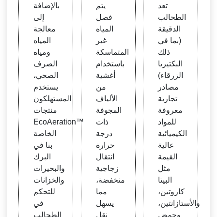
مة م
ية - C
ت تهو
تعد
يتم
بالإضافة
ن الط
lean
ية | F
الطحالب
فصل
إلى
حالب
Equit
luen
الدقيقة
المياه
معالجة
الدقيق
y فل
ce
(بما في
غير
المياه
ة - تط
سطي
ذلك
المتماسكة
ومياه
ورها
ن 20
البكتيريا
باستخدام
الصرف
20
الزرقاء)
أغشية
الصحي،
مصادر
من
يستخدم
تجارية
الألياف
المستهلكون
معروفة
المجوفة
منتجات
للمواد
ذات
EcoAeration™
الكيميائية
درجة
الخاصة
عالية
حرارة
بنا في
القيمة
انتقال
البرك
مثل
زجاجية
والبحيرات
البيتا
منخفضة،
والخزانات
كاروتين،
مما
للتحكم
والأستازانتين،
يسهل
في
وحمض
نقل
الطحالب