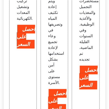
مستحضرات
ويتم
تركيب
التجميل
إعادة
وتشغيل
والمغذيات
تكثيف
المعدات
والأغذية
المياه
الكهربائية.
الوظيفية.
وتصريفها
احصل
وفي
في
السنوات
وعاء
على
القليلة
تجميع
السعر
الماضية،
لإعادة
تم
استخدامها
تجديده
بشكل
آمن
احصل
على
على
مستوى
الأسرة.
السعر
احصل
على
السعر