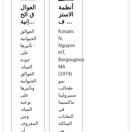
أنظمة
العوال
الاستز
ق الح
راع ف
يوانية
ي الأح
- تأثير
Kosaric
العوالق
واض
ها عل
N,
الحيوانية
المفتو
ى جو
Nguyon
- تأثيرها
حة |
دة الم
HT,
على
Sprin
ياه -
Bergougnou
جودة
gerLi
مدونة
MA
المياه.
ALS
nk
(1974)
العوالق
Glob
نمو
الحيوانية
al
طحالب
وتأثيرها
سبيرولينا
على
ماكسيما
نوعية
في
المياه.
النفايات
ومن
السائلة
المعروف
من
أن