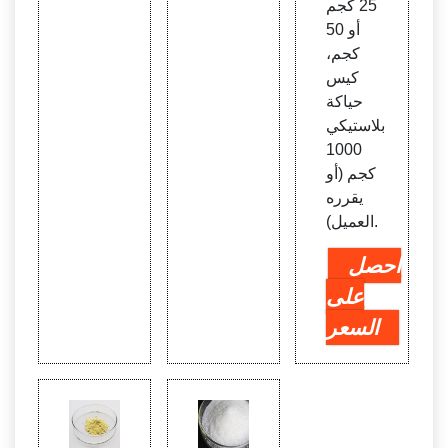
25 كجم
أو 50
كجم،
كيس
حياكة
بلاستيكي
1000
كجم (أو
يقرره
العميل).
احصل
على
السعر