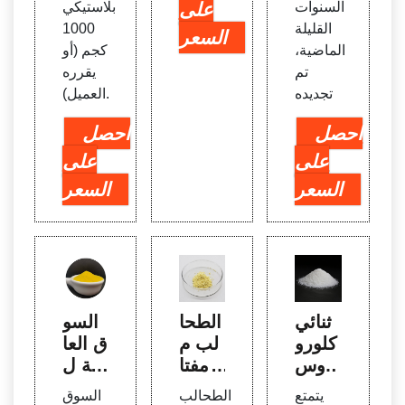
السنوات
على
بلاستيكي
القليلة
1000
السعر
الماضية،
كجم (أو
تم
يقرره
تجديده
العميل).
احصل
احصل
على
على
السعر
السعر
ثنائي
الطحا
السو
كلورو
لب م
ق العا
أيزوس
ع مفتا
لمية ل
يانورا
ح الض
كيماوي
يتمتع
الطحالب
السوق