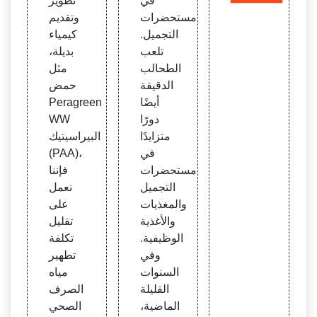
في
تطوير
مستحضرات
وتقديم
التجميل.
كيمياء
تلعب
بديلة،
الطحالب
مثل
الدقيقة
حمض
أيضًا
Peragreen
دورًا
WW
متزايدًا
البيراسيتيك
في
(PAA)،
مستحضرات
فإننا
التجميل
نعمل
والمغذيات
على
والأغذية
تقليل
الوظيفية.
تكلفة
وفي
تطهير
السنوات
مياه
القليلة
الصرف
الماضية،
الصحي