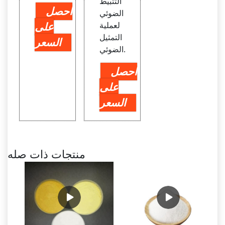
التثبيط
احصل
الضوئي
لعملية
على
التمثيل
السعر
الضوئي.
احصل
على
السعر
منتجات ذات صله