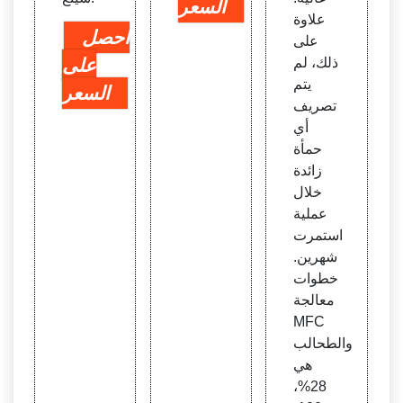
السعر
علاوة
احصل
على
ذلك، لم
على
يتم
السعر
تصريف
أي
حمأة
زائدة
خلال
عملية
استمرت
شهرين.
خطوات
معالجة
MFC
والطحالب
هي
28%،