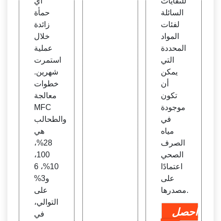
للنفايات
أي
السائلة
حمأة
لفئات
زائدة
المواد
خلال
المحددة
عملية
التي
استمرت
يمكن
شهرين.
أن
خطوات
تكون
معالجة
موجودة
MFC
في
والطحالب
مياه
هي
الصرف
28%،
الصحي
100،
اعتمادًا
10%، 6
على
و3%
مصدرها.
على
التوالي،
احصل
في