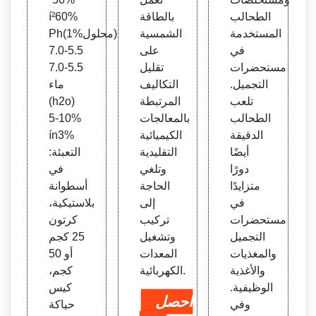
الطحالب
بالطاقة
í²60%
المستخدمة
الشمسية
Ph(1%محلول)
في
على
5.5-7.0
مستحضرات
تقليل
5.5-7.0
التجميل.
التكاليف
ماء
تلعب
المرتبطة
(h2o)
الطحالب
بالمعالجات
5-10%
الدقيقة
الكيميائية
ín3%
أيضًا
التقليدية
التعبئة:
دورًا
وتلغي
في
متزايدًا
الحاجة
أسطوانة
في
إلى
بلاستيكية،
مستحضرات
تركيب
كرتون
التجميل
وتشغيل
25 كجم
والمغذيات
المعدات
أو 50
والأغذية
الكهربائية.
كجم،
الوظيفية.
كيس
احصل
وفي
حياكة