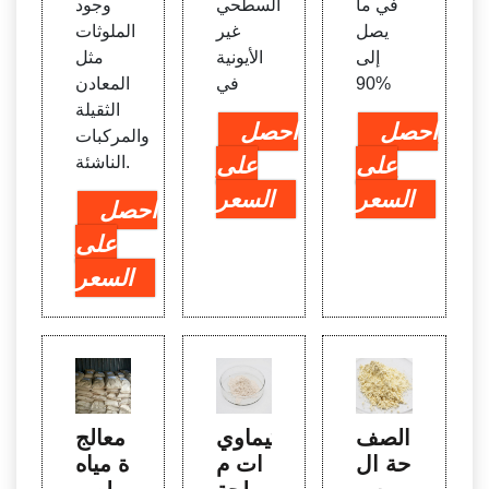
في ما
السطحي
وجود
يصل
غير
الملوثات
إلى
الأيونية
مثل
90%
في
المعادن
الثقيلة
احصل
احصل
والمركبات
على
على
الناشئة.
السعر
السعر
احصل
على
السعر
الصف
كيماوي
معالج
حة ال
ات م
ة مياه