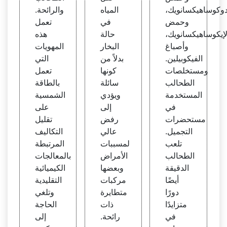
دوكوساهيكسانويك،
المياه
والرائحة.
وحمض
في
تعمل
لإيكوساهيكسانويك،
حالة
هذه
وأصباغ
البخار
المهويات
الفيكوبيلين.
بدلاً من
التي
ومستخلصات
كونها
تعمل
الطحالب
سائلة
بالطاقة
المستخدمة
ويؤدي
الشمسية
في
إلى
على
مستحضرات
رفض
تقليل
التجميل.
عالي
التكاليف
تلعب
لمسببات
المرتبطة
الطحالب
الأمراض
بالمعالجات
الدقيقة
وبعضها
الكيميائية
أيضًا
مركبات
التقليدية
دورًا
متطايرة
وتلغي
متزايدًا
ذات
الحاجة
في
رائحة.
إلى