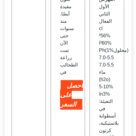
الأول
مفيدة
الثاني
أيضًا.
الفعال
منذ
cl
سنوات
²56%
حتى
í²60%
الآن
Ph(1%محلول)
تمت
5.5-7.0
زراعة
5.5-7.0
الطحالب
ماء
في
(h2o)
احصل
5-10%
ín3%
على
التعبئة:
السعر
في
أسطوانة
بلاستيكية،
كرتون