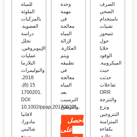
ي باس
ئي، م
البيئة
الصرف
وحدة
للمياه
تخدام
عالجة
المائي
الصحي
مهمة
الملوثة
المياه
ة: أ
باستخدام
في
بالمركبات
تقنيات
معالجة
العضوية.
تتمحور
المياه
دراسة
حول
لإزالة
تحلل
خلايا
العكارة.
الإيبوبروفين.
الوقود
ويتم
عمليات
الميكروبية.
تطبيقه
البلازما
حيث
في
والبوليمرات
حدثت
معالجة
2018،
تفاعلات
المياه
15 (6)،
ORR
بعد
1700201.
والنترجة
الترسيب
DOI:
ونزع
والترشيح.
10.1002/ppap.201700201.
النتروجين
لافانيا
احصل
المتزامنة
مادورا،
بكفاءة
على
شاليني
عالية.
سينغ.