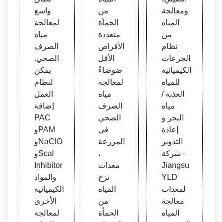
ومعالجة
من
واسع
المياه
الحمأة
لمعالجة
من
متعددة
مياه
نظام
الأقراص
الصرف
الجرعات
الأقل
الصحي.
الكيميائية
ضوضاءً
يمكن
للمياه
لمعالجة
لنظام
العذبة /
مياه
العمل
مياه
الصرف
إضافة
البحر و
الصحي
PAC
إعادة
في
وPAM
التدوير
المزرعة
وNaClO
- شركة
،
وScal
Jiangsu
معدات
Inhibitor
YLD
نزح
والمواد
لمعدات
المياه
الكيميائية
معالجة
من
الأخرى
المياه
الحمأة
لمعالجة