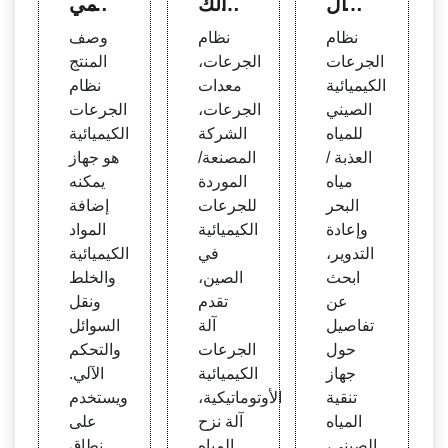
ات ال
ت الك
ة المي
كيميا
يميائ
اه الص
نظام
نظام
وصف
ئية ال
ية الأو
ينية ا
الجرعات
الجرعات،
المنتج
صيني
تومات
لأوتوم
الكيميائية
معدات
نظام
للمياه
يكية ف
اتيكية
الصيني
الجرعات،
الجرعات
العذبة
ي الص
PAC،
للمياه
الشركة
الكيميائية
/ مياه
ين - ا
PAM
العذبة /
المصنعة/
هو جهاز
البحر
لجرعا
Che
مياه
الموردة
يمكنه
ت ال
mica
البحر
للجرعات
إضافة
صينية
l
وإعادة
الكيميائية
المواد
التدوير،
في
الكيميائية
ابحث
الصين،
والخلط
عن
تقدم
ونقل
تفاصيل
آلة
السوائل
حول
الجرعات
والتحكم
جهاز
الكيميائية
الآلي.
تنقية
الأوتوماتيكية،
ويستخدم
المياه
آلة نزح
على
الصيني،
المياه
نطاق