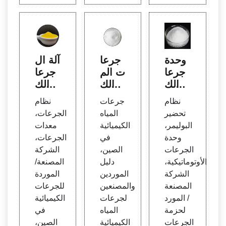
وحدة
جرعا
آلة ال
جرعا
ت الم
جرعا
ت الك
ياه الك
ت الك
لور لم
يميائ
يميائ
نظام
جرعات
نظام
عالجة
ية في
ية الأو
تحضير
المياه
الجرعات،
المياه
الصي
تومات
البوليمر،
الكيميائية
معدات
بالتلبد
ن، جر
يكية ف
وحدة
في
الجرعات،
في ال
عات ا
ي الص
الجرعات
الصين،
الشركة
صين
لمياه
ين - ا
الأوتوماتيكية،
دليل
المصنعة/
الكيمي
لجرعا
الشركة
الموردين
الموردة
ائية ف
ت ال
المصنعة
والمصنعين
للجرعات
ي الص
صينية
/ المورد
لجرعات
الكيميائية
ين
لحزمة
المياه
في
الجرعات
الكيميائية
الصين،