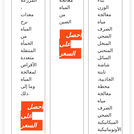
بناء
معالجة
المزرعة
الوزن
المياه
،
معالجة
من
معدات
مياه
الصين
نزح
الصرف
المياه
احصل
الصحي
من
المنخل
على
الحمأة
المنحني
المتنقلة
السعر
السائل
متعددة
شاشة
الأقراص
ثابتة
لمعالجة
الجاذبية،
المياه
محطة
وما إلى
معالجة
ذلك.
مياه
احصل
الصرف
الصحي
على
الميكانيكية
السعر
الأوتوماتيكية