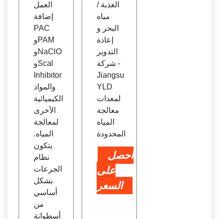
العذبة /
العمل
مياه
إضافة
البحر و
PAC
إعادة
وPAM
التدوير
وNaClO
- شركة
وScal
Inhibitor
Jiangsu
YLD
والمواد
لمعدات
الكيميائية
معالجة
الأخرى
المياه
لمعالجة
المحدودة
المياه.
يتكون
احصل
نظام
على
الجرعات
بشكل
السعر
أساسي
من
أسطوانة