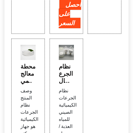
احصل
على
السعر
نظام
محطة
الجرع
معالج
ات ال
ة المي
كيميا
اه الص
نظام
وصف
ئية ال
ينية ا
الجرعات
المنتج
صيني
لأوتوم
الكيميائية
نظام
للمياه
اتيكية
الصيني
الجرعات
العذبة
PAC،
للمياه
الكيميائية
/ مياه
PAM
العذبة /
هو جهاز
البحر
Che