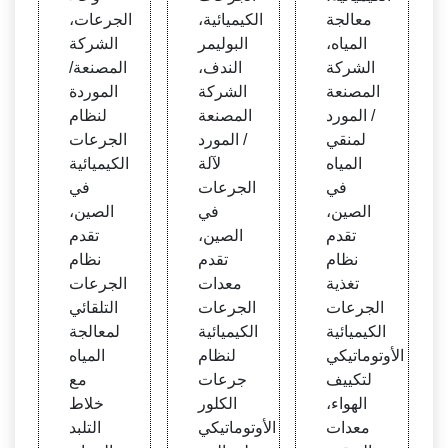
وتوما
تيكي
مياه ف
معالجة
الكيميائية،
الجرعات،
تيكي
الجرع
ي الص
المياه،
البوليمر
الشركة
للهواء
ات ال
ين مع
الشركة
الندف،
المصنعة/
كيميا
التلبد
المصنعة
الشركة
الموردة
ئية
/ المورد
المصنعة
لنظام
لمنقي
/ المورد
الجرعات
المياه
لآلة
الكيميائية
في
الجرعات
في
الصين،
في
الصين،
تقدم
الصين،
تقدم
نظام
تقدم
نظام
تغذية
معدات
الجرعات
الجرعات
الجرعات
التلقائي
الكيميائية
الكيميائية
لمعالجة
الأوتوماتيكي
لنظام
المياه
لتكييف
جرعات
مع
الهواء،
الكلور
خلاط
معدات
الأوتوماتيكي
التلبد