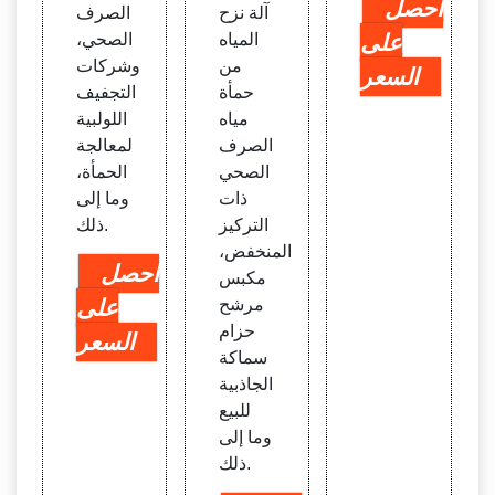
احصل
آلة نزح
الصرف
على
المياه
الصحي،
من
وشركات
السعر
حمأة
التجفيف
مياه
اللولبية
الصرف
لمعالجة
الصحي
الحمأة،
ذات
وما إلى
التركيز
ذلك.
المنخفض،
احصل
مكبس
مرشح
على
حزام
السعر
سماكة
الجاذبية
للبيع
وما إلى
ذلك.