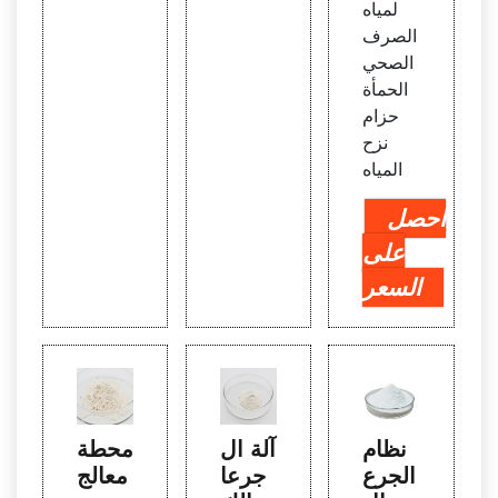
لمياه
الصرف
الصحي
الحمأة
حزام
نزح
المياه
احصل
على
السعر
نظام
آلة ال
محطة
الجرع
جرعا
معالج