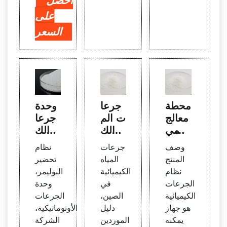
احصل
على
السعر
محطة
جرعا
وحدة
معالج
ت الم
جرعا
ة المي
ياه الك
ت الك
اه الص
يميائ
لور لم
وصف
جرعات
نظام
ينية ا
ية في
عالجة
المنتج
المياه
تحضير
لأوتوم
الصي
المياه
نظام
الكيميائية
البوليمر،
اتيكية
ن، جر
بالتلبد
الجرعات
في
وحدة
PAC،
عات ا
في ال
الكيميائية
الصين،
الجرعات
PAM
لمياه
صين
هو جهاز
دليل
الأوتوماتيكية،
Che
الكيمي
يمكنه
الموردين
الشركة