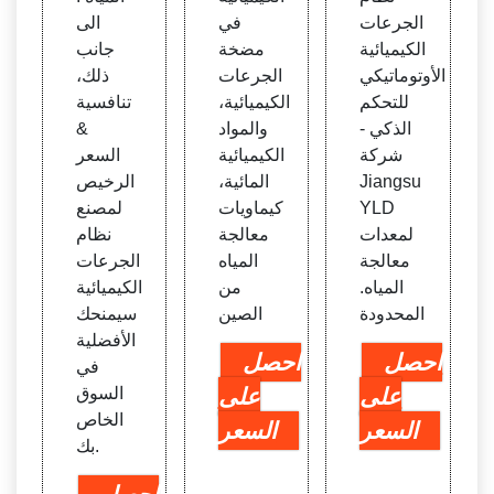
الجرعات
في
الى
الكيميائية
مضخة
جانب
الأوتوماتيكي
الجرعات
ذلك،
للتحكم
الكيميائية،
تنافسية
الذكي -
والمواد
&
شركة
الكيميائية
السعر
Jiangsu
المائية،
الرخيص
YLD
كيماويات
لمصنع
لمعدات
معالجة
نظام
معالجة
المياه
الجرعات
المياه.
من
الكيميائية
المحدودة
الصين
سيمنحك
الأفضلية
احصل
احصل
في
على
على
السوق
الخاص
السعر
السعر
بك.