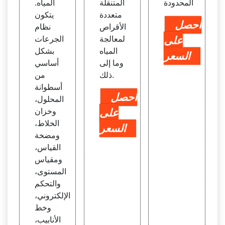
المحدودة
المتنقلة
المياه.
متعددة
يتكون
احصل
الأقراص
نظام
على
لمعالجة
الجرعات
المياه
بشكل
السعر
وما إلى
أساسي
ذلك.
من
أسطوانة
احصل
المحلول،
على
وخزان
الخلاط،
السعر
ومضخة
القياس،
ومقياس
المستوى،
والتحكم
الإلكتروني،
وخط
الأنابيب،