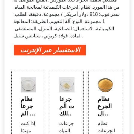
من هذا المورد. نظام الجرعات الكيميائية لمعالجة المياه.
سعر فوب: 918 دولار أمريكي / مجموعة. دقيقة. الطلب:
1 مجموعة. النوع: آلة التعويم. الطريقة: المعالجة
الكيميائية. الاستعمال: الصناعية، المنزل، المستشفى.
المادة: فولاذ كربوني، ستانلس ستيل.
الاستفسار عبر الإنترنت
نظام
جرعا
نظام
الجرع
ت الم
جرعا
ات ال
ياه الك
ت الم
كيميا
يميائ
واد ال
نظام
جرعات
إذا كنت
ئية الأ
ية في
كيميا
الجرعات
المياه
مهتمًا