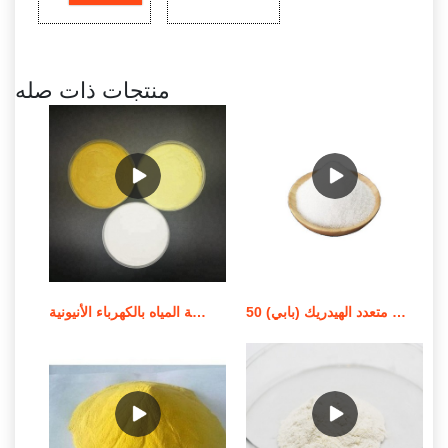
منتجات ذات صله
معالجة المياه استر كحول فوسفات متعدد الهيدريك (بابي) 50%
معالجة المياه بالكهرباء الأنيونية (RX FLOC 100) في التسويق الأيرلندي