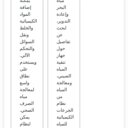
مياه
يمكنه
mica
البحر
إضافة
l
وإعادة
المواد
التدوير،
الكيميائية
ابحث
والخلط
عن
ونقل
تفاصيل
السوائل
حول
والتحكم
جهاز
الآلي.
تنقية
ويستخدم
المياه
على
الصيني،
نطاق
ومعالجة
واسع
المياه
لمعالجة
من
مياه
نظام
الصرف
الجرعات
الصحي.
الكيميائية
يمكن
للمياه
لنظام