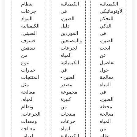
وتوما
الصي
ئية ال
الكيميائية
الكيميائية
بنظام
تيكي
ن، جر
صين
الأوتوماتيكي
في
جرعات
للتحك
عات ا
ي، نظ
للتحكم
الصين،
المواد
م الذك
لمياه
ام جر
الذكي
دليل
الكيميائية
ي في
الكيمي
عات ا
في
الموردين
الصيني،
الصين
ائية ف
لمواد
الصين،
والمصنعين
فسوف
ي الص
الكيمي
ابحث
لجرعات
تندهش
ين
ائية
عن
المياه
من
تفاصيل
الكيميائية
تنوع
حول
في
خيارات
معالجة
الصين -
المنتجات
المياه
مصدر
مثل
في
مجموعة
معالجة
الصين،
كبيرة
المياه،
محطة
من
ونظام
معالجة
منتجات
الجرعات،
المياه
جرعات
ومعدات
من
المياه
معالجة
نظام
الكيميائية
المياه .