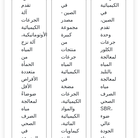
الكيميائية
في
تقدم
في
الصين -
آلة
الصين،
مصدر
الجرعات
تقدم
مجموعة
الكيميائية
وحدة
كبيرة
الأوتوماتيكية،
جرعات
من
آلة نزح
الكلور
منتجات
المياه
لمعالجة
جرعات
من
المياه
المياه
الحمأة
بالتلبد
الكيميائية
متعددة
لمعالجة
في
الأقراص
مياه
مضخة
الأقل
الصرف
الجرعات
ضوضاءً
الصحي
الكيميائية،
لمعالجة
SBR،
والمواد
مياه
ضوء
الكيميائية
الصرف
عالي
المائية،
الصحي
الجودة
كيماويات
في