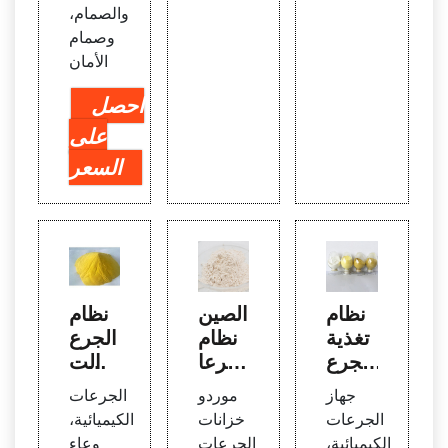
والصمام،
وصمام
الأمان
احصل
على
السعر
نظام
الصين
نظام
تغذية
نظام
الجرع
الجرع
جرعا
ات الت
ات ال
ت الك
لقائي
جهاز
موردو
الجرعات
كيميا
لور الأ
لمعال
الجرعات
خزانات
الكيميائية،
ئية الأ
وتوما
جة ال
الكيميائية،
الجرعات
وعاء