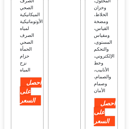
المحلول،
الصرف
وخزان
الصحي
الخلاط،
الميكانيكية
ومضخة
الأوتوماتيكية
القياس،
لمياه
ومقياس
الصرف
المستوى،
الصحي
والتحكم
الحمأة
الإلكتروني،
حزام
وخط
نزح
الأنابيب،
المياه
والصمام،
احصل
وصمام
الأمان
على
السعر
احصل
على
السعر