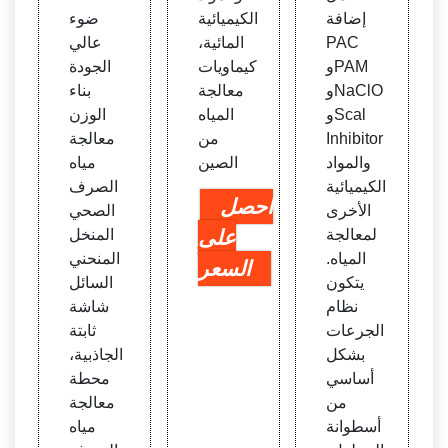
إضافة
الكيميائية
ضوء
PAC
المائية،
عالي
وPAM
كيماويات
الجودة
وNaClO
معالجة
بناء
وScal
المياه
الوزن
Inhibitor
من
معالجة
والمواد
الصين
مياه
الكيميائية
الصرف
احصل
الأخرى
الصحي
لمعالجة
على
المنخل
المياه.
المنحني
السعر
يتكون
السائل
نظام
شاشة
الجرعات
ثابتة
بشكل
الجاذبية،
أساسي
محطة
من
معالجة
أسطوانة
مياه