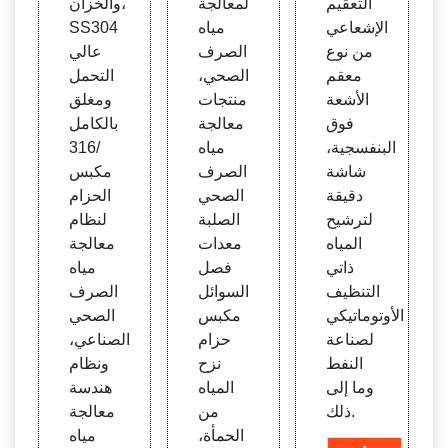
التعقيم
لمعالجة
والخزان،
الإشعاعي
مياه
SS304
من نوع
الصرف
عالي
معقم
الصحي،
التحمل
الأشعة
منتجات
ومغلق
فوق
معالجة
بالكامل
البنفسجية،
مياه
/316
شاشة
الصرف
مكبس
دقيقة
الصحي
الحزام
لترشيح
الصلبة
لنظام
المياه
معدات
معالجة
ذاتي
فصل
مياه
التنظيف
السوائل
الصرف
الأوتوماتيكي
مكبس
الصحي
لصناعة
حزام
الصناعي،
النفط
نزح
ونظام
وما إلى
المياه
هندسة
ذلك.
من
معالجة
الحمأة،
مياه