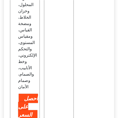
المحلول،
وخزان
الخلاط،
ومضخة
القياس،
ومقياس
المستوى،
والتحكم
الإلكتروني،
وخط
الأنابيب،
والصمام،
وصمام
الأمان
احصل
على
السعر