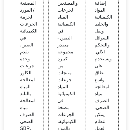
mica
ائية ف
إضافة
والمصنعين
المصنعة
l
ي الص
المواد
لجرعات
/ المورد
ين
الكيميائية
المياه
لحزمة
والخلط
الكيميائية
الجرعات
ونقل
في
الكيميائية
السوائل
الصين -
في
والتحكم
مصدر
الصين،
الآلي.
مجموعة
تقدم
ويستخدم
كبيرة
وحدة
على
من
جرعات
نطاق
منتجات
الكلور
واسع
جرعات
لمعالجة
لمعالجة
المياه
المياه
مياه
الكيميائية
بالتلبد
الصرف
في
لمعالجة
الصحي.
مضخة
مياه
يمكن
الجرعات
الصرف
لنظام
الكيميائية،
الصحي
العمل
والمواد
SBR،