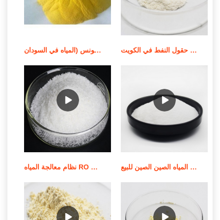
كيماويات معالجة المياه كيماويات حقول النفط في الكويت
شركات وموردي معالجة المياه في تونس (المياه في السودان
أفضل المبيعات الكيميائية لمعالجة المياه الصين الصين للبيع
نظام معالجة المياه RO بقدرة 500 لتر في الساعة/نظام عرض RO للبيع