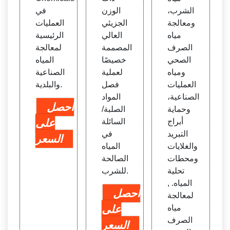
الشرب،
الوزن
في
ومعالجة
الجزيئي
العمليات
مياه
العالي
الرئيسية
الصرف
المصممة
لمعالجة
الصحي
خصيصًا
المياه
ومياه
لعملية
الصناعية
العمليات
فصل
والبلدية.
الصناعية،
المواد
احصل
وحماية
الصلبة/
أبراج
السائلة
على
التبريد
في
السعر
والغلايات
المياه
ومحطات
الصالحة
تحلية
للشرب.
المياه. ,
احصل
لمعالجة
مياه
على
الصرف
السعر