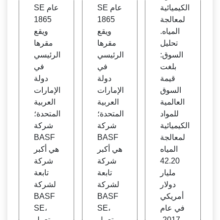
ئية لم
المياه
المياه
الكيميائية
SE عام
SE عام
عالجة
ومياه
ومياه
لمعالجة
1865
1865
المياه
الصر
الصر
المياه.
ويقع
ويقع
& النم
ف ال
ف ال
تحليل
مقرها
مقرها
و
صحي
صحي
السوق:
الرئيسي
الرئيسي
بلغت
في
في
قيمة
دولة
دولة
السوق
الإمارات
الإمارات
العالمية
العربية
العربية
للمواد
المتحدة؛
المتحدة؛
الكيميائية
شركة
شركة
لمعالجة
BASF
BASF
المياه
هي أكبر
هي أكبر
42.20
شركة
شركة
مليار
تابعة
تابعة
دولار
لشركة
لشركة
أمريكي
BASF
BASF
في عام
SE،
SE،
2017،
وتعمل
وتعمل