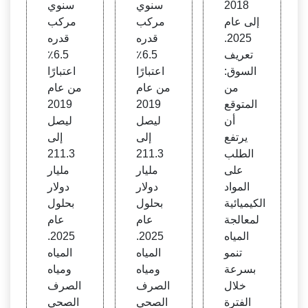
2018
سنوي
سنوي
إلى عام
مركب
مركب
2025.
قدره
قدره
تعريف
6.5٪
6.5٪
السوق:
اعتبارًا
اعتبارًا
من
من عام
من عام
المتوقع
2019
2019
أن
ليصل
ليصل
يرتفع
إلى
إلى
الطلب
211.3
211.3
على
مليار
مليار
المواد
دولار
دولار
الكيميائية
بحلول
بحلول
لمعالجة
عام
عام
المياه
2025.
2025.
تنمو
المياه
المياه
بسرعة
ومياه
ومياه
خلال
الصرف
الصرف
الفترة
الصحي
الصحي