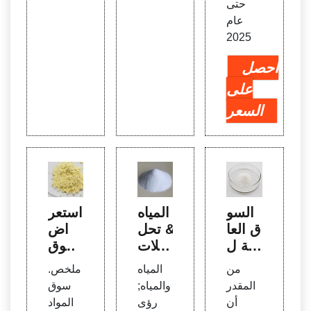
حتى
عام
2025
احصل
على
السعر
السو
المياه
استعر
ق العا
& تحل
اض
لمية ل
يلات
سوق
لمواد
سوق
المواد
من
المياه
ملخص.
الكيمي
المواد
الكيمي
المقدر
والمياه;
سوق
ائية ل
الكيمي
ائية ل
أن
رؤى
المواد