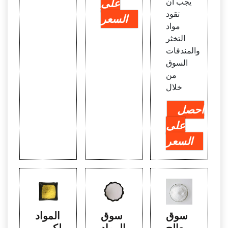
يجب أن
على
تقود
السعر
مواد
التخثر
والمندفات
السوق
من
خلال
احصل
على
السعر
سوق
سوق
المواد
معالج
المواد
الكيمي