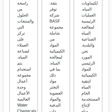
مياه:
لكيماويات
بثقة.
راسخة
BAS
المياه.
توفر
من
F SE
العمليات
شركة
الحلول
الرئيسية
BASF
والمنتجات
لمعالجة
مجموعة
التي
المياه
شاملة
تركز
الصناعية
من
على
والبلدية.
المواد
العملاء
نحن
الكيميائية
لصناعة
المورد
لمعالجة
المياه.
الرئيسي
المياه،
يتم
للمواد
بما في
استخدام
الكيميائية
ذلك
مجموعة
لتنقية
مواد
أعمال
المياه
التخثر
وحدة
الخام
العضوية
الأعمال
المستخدمة
والمواد
العالمية
لإنتاج
الندفية
Water
مياه
ذات
Chemicals