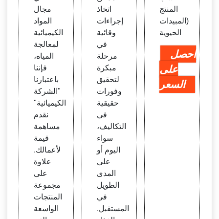
المنتج
اتخاذ
مجال
(المبيدات
إجراءات
المواد
الحيوية
وقائية
الكيميائية
في
لمعالجة
احصل
مرحلة
المياه،
على
مبكرة
فإننا
لتحقيق
باعتبارنا
السعر
وفورات
"الشركة
حقيقية
الكيميائية"
في
نقدم
التكاليف،
مساهمة
سواء
قيمة
اليوم أو
لأعمالك.
على
علاوة
المدى
على
الطويل
مجموعة
في
المنتجات
المستقبل.
الواسعة