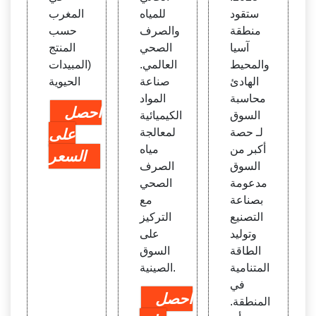
ستقود
للمياه
المغرب
منطقة
والصرف
حسب
آسيا
الصحي
المنتج
والمحيط
العالمي.
(المبيدات
الهادئ
صناعة
الحيوية
محاسبة
المواد
احصل
السوق
الكيميائية
لـ حصة
لمعالجة
على
أكبر من
مياه
السعر
السوق
الصرف
مدعومة
الصحي
بصناعة
مع
التصنيع
التركيز
وتوليد
على
الطاقة
السوق
المتنامية
الصينية.
في
احصل
المنطقة.