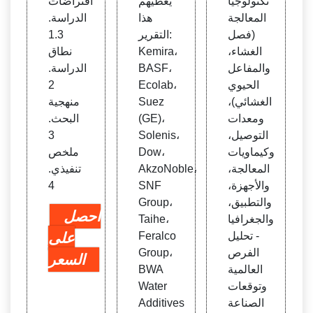
تكنولوجيا
يغطيهم
افتراضات
المعالجة
هذا
الدراسة.
(فصل
التقرير:
1.3
الغشاء،
Kemira،
نطاق
والمفاعل
BASF،
الدراسة.
الحيوي
Ecolab،
2
الغشائي)،
Suez
منهجية
ومعدات
(GE)،
البحث.
التوصيل،
Solenis،
3
وكيماويات
Dow،
ملخص
المعالجة،
AkzoNoble،
تنفيذي.
والأجهزة،
SNF
4
والتطبيق،
Group،
احصل
والجغرافيا
Taihe،
- تحليل
Feralco
على
الفرص
Group،
السعر
العالمية
BWA
وتوقعات
Water
الصناعة
Additives