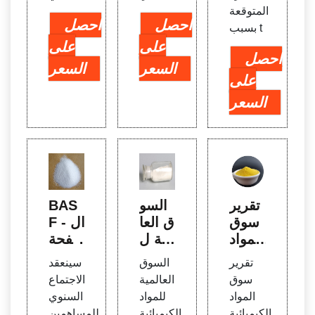
المتوقعة
احصل
احصل
بسبب t
على
على
احصل
السعر
السعر
على
السعر
تقرير
السو
BAS
سوق
ق العا
F - ال
المواد
لمية ل
صفحة
الكيمي
لمواد
الرئي
تقرير
السوق
سينعقد
ائية ل
الكيمي
سية ا
سوق
العالمية
الاجتماع
معالج
ائية ل
لعالمي
المواد
للمواد
السنوي
ة المي
معالج
ة
الكيميائية
الكيميائية
للمساهمين