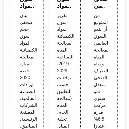
ة المي
المواد
المواد
اه ومي
الكيمي
الكيمي
من
تقرير
بيان
اه الص
ائية ل
ائية ل
المتوقع
سوق
صحفي
رف ال
معالج
معالج
أن ينمو
المواد
حجم
صحي
ة المي
ة المي
السوق
الكيميائية
سوق
- فرص
اه الص
اه، ح
العالمي
لمعالجة
المواد
ة عال
ناعية
صة 2
لمعالجة
المياه
الكيميائية
مية
2019
020 ع
المياه
الصناعية
لمعالجة
الميًا
ومياه
2019-
المياه،
الصرف
2029
حصة
الصحي
توقعات
2020
بمعدل
حسب
إيرادات
نمو
التطبيق
الصناعة
سنوي
(معالجة
العالمية،
مركب
المياه
الشركات
قدره
الخام،
المصنعة
6.5%
تحلية
الرئيسية،
اعتبارًا
المياه،
المناطق،