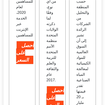
حسب
من أي
للمساهمين
المنطقة
نوع،
لعام
والتحليل
وفقًا
2020،
من
لما
الخدمة
الشركات
ذكرته
عبر
الرائدة
الولايات
الإنترنت
تشير
المتحدة
للمساهمين
إلى أن
منظمة
احصل
السوق
الأمم
العالمية
المتحدة
على
للمواد
للتربية
السعر
الكيميائية
والعلم
لمعالجة
والثقافة
المياه
عام
الصناعية
2017.
تقدر
احصل
قيمتها
بـ 20
على
مليار
السعر