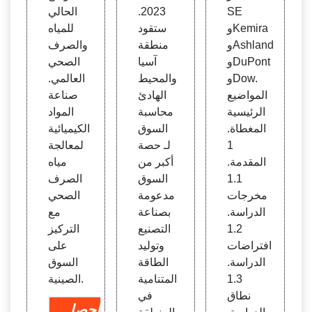
SE
2023.
الحالي
وKemira
ستقود
للمياه
وAshland
منطقة
والصرف
وDuPont
آسيا
الصحي
وDow.
والمحيط
العالمي.
المواضيع
الهادئ
صناعة
الرئيسية
محاسبة
المواد
المغطاة.
السوق
الكيميائية
1
لـ حصة
لمعالجة
المقدمة.
أكبر من
مياه
1.1
السوق
الصرف
مخرجات
مدعومة
الصحي
الدراسة.
بصناعة
مع
1.2
التصنيع
التركيز
افتراضات
وتوليد
على
الدراسة.
الطاقة
السوق
1.3
المتنامية
الصينية.
نطاق
في
احصل