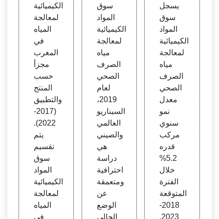
معالج
ائية ل
معالج
يسجل
سوق
الكيميائية
ة مياه
معالج
ة المي
سوق
المواد
لمعالجة
الصر
ة مياه
اه في
المواد
الكيميائية
المياه
ف ال
الصر
المغر
الكيميائية
لمعالجة
في
صحي
ف ال
ب
لمعالجة
مياه
المغرب
- مجز
صحي
مياه
الصرف
مجزأ
أة
الصرف
الصحي
حسب
الصحي
لعام
المنتج
معدل
2019،
والتطبيق
نمو
السيناريو
(2017-
سنوي
العالمي
2022).
مركب
والصيني
يتم
قدره
هي
تقسيم
5.2%
دراسة
سوق
خلال
احترافية
المواد
الفترة
ومتعمقة
الكيميائية
المتوقعة
عن
لمعالجة
2018-
الوضع
المياه
2023.
الحالي
في