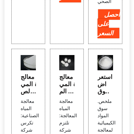
الصحي
احصل
على
السعر
استعر
معالج
معالج
اض
ة المي
ة المي
سوق
اه الم
اه الص
المواد
عالج
ناعية:
ملخص.
معالجة
معالجة
الكيمي
ة: BA
BAS
سوق
المياه
المياه
ائية ل
SF S
F SE
المواد
المعالجة:
الصناعية:
معالج
E
الكيميائية
تلتزم
تكرس
ة المي
لمعالجة
شركة
شركة