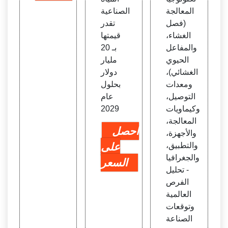
المعالجة
الصناعية
(فصل
تقدر
الغشاء،
قيمتها
والمفاعل
بـ 20
الحيوي
مليار
الغشائي)،
دولار
ومعدات
بحلول
التوصيل،
عام
وكيماويات
2029
المعالجة،
احصل
والأجهزة،
والتطبيق،
على
والجغرافيا
السعر
- تحليل
الفرص
العالمية
وتوقعات
الصناعة