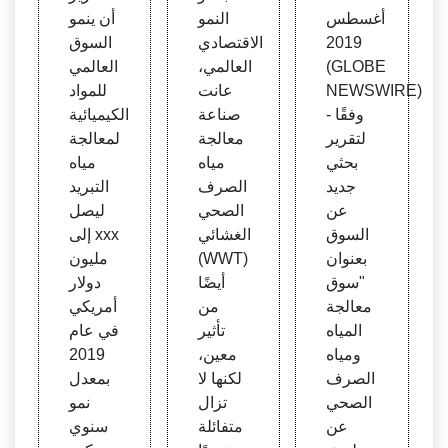
اه ومي
ف ال
كيميا
أغسطس
النمو
أن ينمو
اه الص
صحي
ئية لم
2019
الاقتصادي
السوق
رف ال
الغشا
عالجة
(GLOBE
العالمي،
العالمي
صحي
ئي
مياه ال
NEWSWIRE)
عانت
للمواد
211.3
(WW
تبريد
- وفقًا
صناعة
الكيميائية
مليار
T) الع
لتقرير
معالجة
لمعالجة
دولار
المي
بحثي
مياه
مياه
جديد
الصرف
التبريد
عن
الصحي
ليصل
السوق
الغشائي
إلى xxx
بعنوان
(WWT)
مليون
"سوق
أيضًا
دولار
معالجة
من
أمريكي
المياه
تأثير
في عام
ومياه
معين،
2019
الصرف
لكنها لا
بمعدل
الصحي
تزال
نمو
عن
متفائلة
سنوي