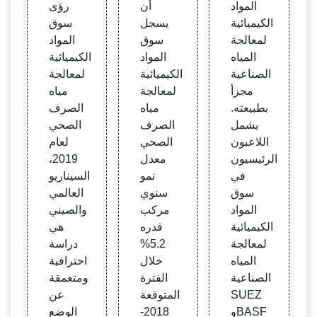
المواد
أن
رؤى
مياه ال
معالج
ائية ل
الكيميائية
يسجل
سوق
صناعي
ة مياه
معالج
لمعالجة
سوق
المواد
ة - أخ
الصر
ة مياه
المياه
المواد
الكيميائية
بار A
ف ال
الصر
الصناعية
الكيميائية
لمعالجة
P
صحي
ف ال
مجزأ
لمعالجة
مياه
- مجز
صحي
بطبيعته.
مياه
الصرف
أة
يشمل
الصرف
الصحي
اللاعبون
الصحي
لعام
الرئيسيون
معدل
2019،
في
نمو
السيناريو
سوق
سنوي
العالمي
المواد
مركب
والصيني
الكيميائية
قدره
هي
لمعالجة
5.2%
دراسة
المياه
خلال
احترافية
الصناعية
الفترة
ومتعمقة
SUEZ
المتوقعة
عن
وBASF
2018-
الوضع