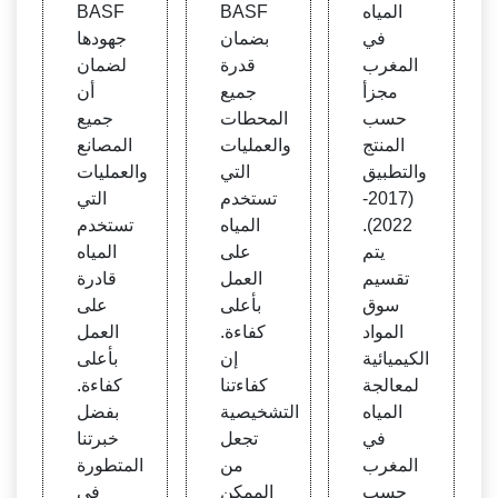
اه في
المياه
BASF
BASF
المغر
في
بضمان
جهودها
ب
المغرب
قدرة
لضمان
مجزأ
جميع
أن
حسب
المحطات
جميع
المنتج
والعمليات
المصانع
والتطبيق
التي
والعمليات
(2017-
تستخدم
التي
2022).
المياه
تستخدم
يتم
على
المياه
تقسيم
العمل
قادرة
سوق
بأعلى
على
المواد
كفاءة.
العمل
الكيميائية
إن
بأعلى
لمعالجة
كفاءتنا
كفاءة.
المياه
التشخيصية
بفضل
في
تجعل
خبرتنا
المغرب
من
المتطورة
حسب
الممكن
في