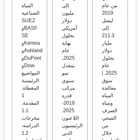
من عام
إلى
المياه
2019
مليون
الصناعية
ليصل
دولار
SUEZ
إلى
أمريكي
وBASF
211.3
بحلول
SE
مليار
نهاية
وKemira
دولار
عام
وAshland
بحلول
2025،
وDuPont
عام
بمعدل
وDow.
2025. |
نمو
المواضيع
سوق
سنوي
الرئيسية
معالجة
مركب
المغطاة.
المياه
قدره
1
ومياه
2019-
المقدمة.
الصرف
2025.
1.1
الصحي
اللاعبون
مخرجات
من
الرئيسيون
الدراسة.
خلال
الذين
1.2