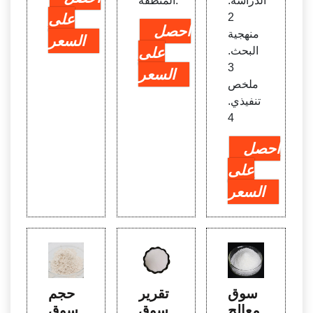
الدراسة.
المنطقة.
2
على
احصل
منهجية
السعر
البحث.
على
3
السعر
ملخص
تنفيذي.
4
احصل
على
السعر
سوق
تقرير
حجم
معالج
سوق
سوق