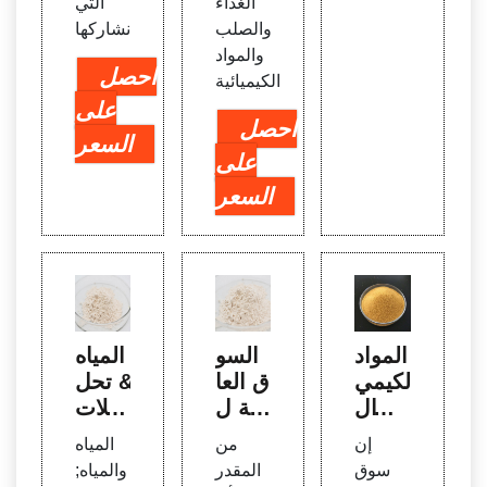
الغذاء
التي
والصلب
نشاركها
والمواد
احصل
الكيميائية
على
احصل
السعر
على
السعر
المواد
السو
المياه
الكيمي
ق العا
& تحل
ائية ال
لمية ل
يلات
عالمي
لمواد
سوق
إن
من
المياه
ة لمعا
الكيمي
المواد
سوق
المقدر
والمياه;
لجة ال
ائية ل
الكيمي