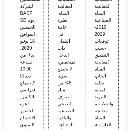
اه الص
ة المي
لمعالجة
لمعالجة
لشركة
ناعية
اه، ح
المياه
المياه:
BASF
2019
سب ن
الصناعية
نظرة
SE يوم
وع ال
2019-
عامة
الخميس
منتج
2029
في
الموافق
توقعات
البلدان
18 يونيو
حسب
ذات
2020،
التطبيق
الدخل
بدءًا من
(معالجة
المنخفض،
الساعة
المياه
لا يخضع
10:00
الخام،
سوى
صباحًا
تحلية
8% من
كاجتماع
المياه،
مياه
افتراضي
التبريد
الصرف
بالكامل.
والغلايات،
الصحي
دعوة
معالجة
الصناعية
لحضور
المياه
والبلدية
الاجتماع
العادمة)،
للمعالجة
السنوي