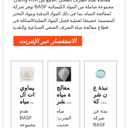
توفر شركة BASF مجموعة شاملة من المواد الكيميائية
لمعالجة المياه، بما في ذلك المواد الندفية ومواد التخثر
المصممة خصيصًا لعملية فصل المواد الصلبة/السائلة في
قطاع معالجة مياه الصرف الصحي الصناعية والبلدية.
الاستفسار عبر الإنترنت
نبذة ع
معالج
كيماوي
ن شر
ة مياه
ات ال
كة B
الشر
مياه:
ASF ل
ب: B
BAS
نبذة عن
مياه
تقدم
كيماوي
ASF
F SE
شركة
الشرب:
BASF
ات ال
SE
BASF
تحديث
مجموعة