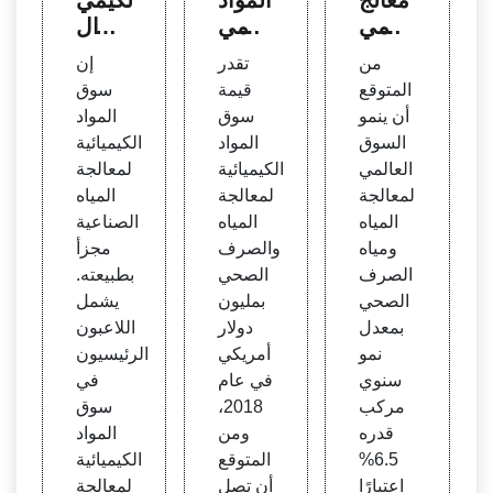
ة المي
الكيمي
ائية ال
اه ومي
ائية ل
عالمي
من
تقدر
إن
اه الص
معالج
ة لمعا
المتوقع
قيمة
سوق
رف ال
ة المي
لجة ال
أن ينمو
سوق
المواد
صحي
اه وال
مياه ال
السوق
المواد
الكيميائية
- فرص
صرف
صناعي
العالمي
الكيميائية
لمعالجة
ة عال
الصح
ة - أخ
لمعالجة
لمعالجة
المياه
مية
ي
بار A
المياه
المياه
الصناعية
P
ومياه
والصرف
مجزأ
الصرف
الصحي
بطبيعته.
الصحي
بمليون
يشمل
بمعدل
دولار
اللاعبون
نمو
أمريكي
الرئيسيون
سنوي
في عام
في
مركب
2018،
سوق
قدره
ومن
المواد
6.5%
المتوقع
الكيميائية
اعتبارًا
أن تصل
لمعالجة