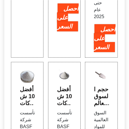
حتى
احصل
عام
2025
على
السعر
احصل
على
السعر
حجم ا
أفضل
أفضل
لسوق
10 ش
10 ش
العالم
ركات
ركات
ي للم
في س
في س
السوق
تأسست
تأسست
واد ال
وق م
وق م
العالمية
شركة
شركة
كيميا
عالجة
عالجة
للمواد
BASF
BASF