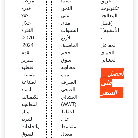
طريق
نسبيًا
مركب
تكنولوجيا
النمو،
قدره
المعالجة
على
xx٪
(فصل
مدى
خلال
الأغشية)"
السنوات
الفترة
،
الأربع
2020-
المفاعل
الماضية،
2024.
الحيوي
حجم
يقدم
الغشائي
سوق
التقرير
معالجة
تغطية
احصل
مياه
مفصلة
على
الصرف
لصناعة
الصحي
المواد
السعر
الغشائي
الكيميائية
(WWT)
لمعالجة
للحفاظ
مياه
على
التبريد
متوسط
واتجاهات
معدل
السوق