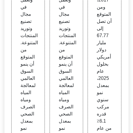
ومن
في
في
المتوقع
مجال
مجال
أن تصل
تصنيع
تصنيع
إلى
وتوريد
وتوريد
67.77
المنتجات
المنتجات
مليار
المتنوعة.
المتنوعة.
دولار
من
من
أمريكي
المتوقع
المتوقع
بحلول
أن ينمو
أن ينمو
عام
السوق
السوق
2025،
العالمي
العالمي
بمعدل
لمعالجة
لمعالجة
نمو
المياه
المياه
سنوي
ومياه
ومياه
مركب
الصرف
الصرف
قدره
الصحي
الصحي
6.1٪
بمعدل
بمعدل
من عام
نمو
نمو