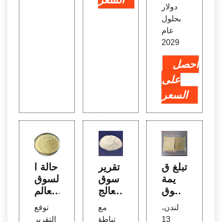
دولار
بحلول
عام
2029
احصل
على
السعر
تبلغ ق
تقرير
حالة ا
يمة
سوق
لسوق
سوق
معالج
العالم
معالج
ة مياه
ية للم
لندن،
مع
توقع
ة المي
الصر
واد ال
13
تباطؤ
التقرير