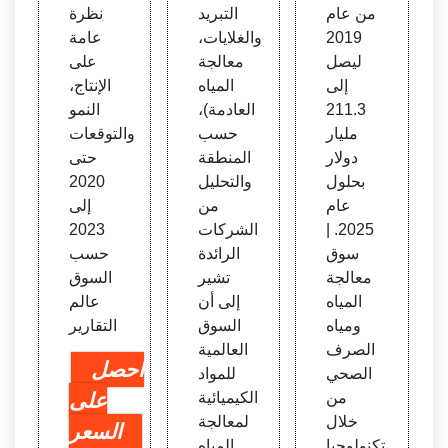
من عام
التبريد
نظرة
2019
والغلايات،
عامة
ليصل
معالجة
على
إلى
المياه
الإنتاج،
211.3
العادمة)،
النمو
مليار
حسب
والتوقعات
دولار
المنطقة
حتى
بحلول
والتحليل
2020
عام
من
إلى
2025. |
الشركات
2023
سوق
الرائدة
حسب
معالجة
تشير
السوق
المياه
إلى أن
عالم
ومياه
السوق
التقارير
الصرف
العالمية
احصل
الصحي
للمواد
من
الكيميائية
على
خلال
لمعالجة
السعر
تكنولوجيا
المياه