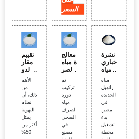
السعر
نشرة
معالج
تقييم
إخباري
ة مياه
مقار
ةمياه
الصر
ن لدو
استص
ف ال
رة حيا
مياه
تم
الأهم
لاح را
صحي
ة البل
رانهيل
تركيب
من
نهيل ا
بإنتاج
ديات
الجديدة
دورة
ذلك، أن
لجديد
الغاز ا
في
مياه
نظام
ة في
لحيو
مصر.
الصرف
التهوية
مصر
ي، م
بدء
الصحي
يمثل
صر
تشغيل
في
أكثر من
محطة
مصنع
50%