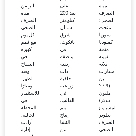
مياه
على
لتر من
الصرف
بعد 200
مياه
الصحي؛
كيلومتر
الصرف
منحت
شمال
الصحي
سوريا
شرق
كل يوم
كمبوديا
بانكوك،
مع قمم
منحة
في
كبيرة
بقيمة
منطقة
في
ثلاثة
ريفية
الصباح
مليارات
ذات
وبعد
ين
خلفية
الظهر.
(27.9
زراعية
ونظرًا
مليون
في
للاستثمار
دولار)
الغالب.
في
لمشروع
يتم
المحطة
تطوير
إنتاج
الحالية،
الصرف
النشا
أرادت
الصحي
من
إدارة