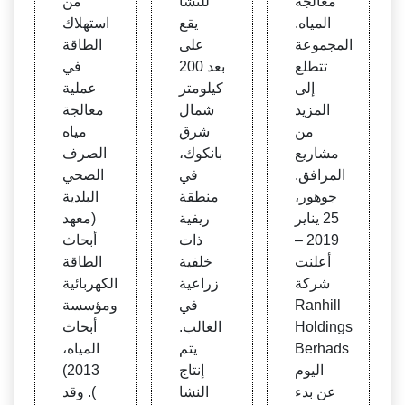
معالجة
للنشا
من
المياه.
يقع
استهلاك
المجموعة
على
الطاقة
تتطلع
بعد 200
في
إلى
كيلومتر
عملية
المزيد
شمال
معالجة
من
شرق
مياه
مشاريع
بانكوك،
الصرف
المرافق.
في
الصحي
جوهور،
منطقة
البلدية
25 يناير
ريفية
(معهد
2019 –
ذات
أبحاث
أعلنت
خلفية
الطاقة
شركة
زراعية
الكهربائية
Ranhill
في
ومؤسسة
Holdings
الغالب.
أبحاث
Berhads
يتم
المياه،
اليوم
إنتاج
2013)
عن بدء
النشا
). وقد