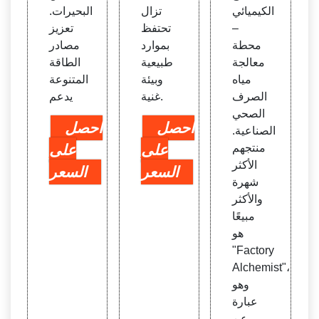
الكيميائي
تزال
البحيرات.
–
تحتفظ
تعزيز
محطة
بموارد
مصادر
معالجة
طبيعية
الطاقة
مياه
وبيئة
المتنوعة
الصرف
غنية.
يدعم
الصحي
احصل
احصل
الصناعية.
منتجهم
على
على
الأكثر
السعر
السعر
شهرة
والأكثر
مبيعًا
هو
"Factory
Alchemist"،
وهو
عبارة
عن