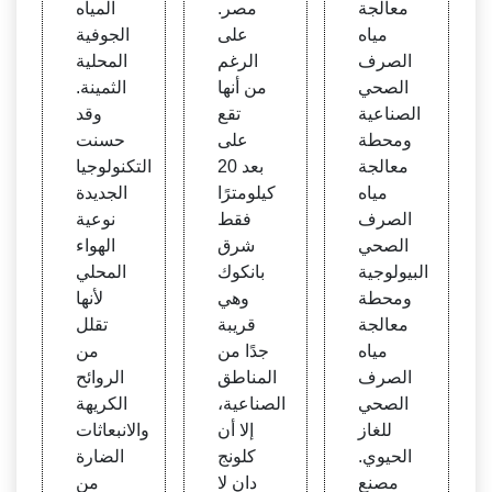
معالجة
مصر.
المياه
مياه
على
الجوفية
الصرف
الرغم
المحلية
الصحي
من أنها
الثمينة.
الصناعية
تقع
وقد
ومحطة
على
حسنت
معالجة
بعد 20
التكنولوجيا
مياه
كيلومترًا
الجديدة
الصرف
فقط
نوعية
الصحي
شرق
الهواء
البيولوجية
بانكوك
المحلي
ومحطة
وهي
لأنها
معالجة
قريبة
تقلل
مياه
جدًا من
من
الصرف
المناطق
الروائح
الصحي
الصناعية،
الكريهة
للغاز
إلا أن
والانبعاثات
الحيوي.
كلونج
الضارة
مصنع
دان لا
من