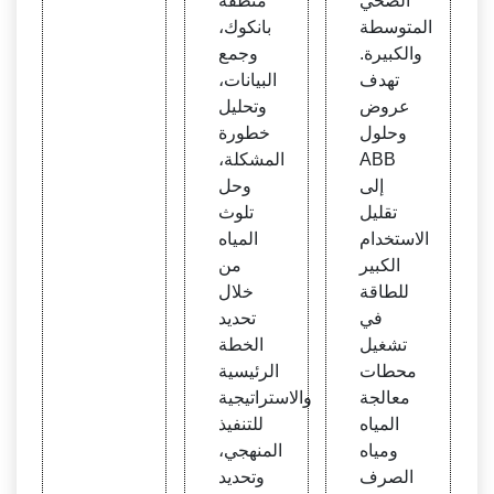
الصحي
منطقة
المتوسطة
بانكوك،
والكبيرة.
وجمع
تهدف
البيانات،
عروض
وتحليل
وحلول
خطورة
ABB
المشكلة،
إلى
وحل
تقليل
تلوث
الاستخدام
المياه
الكبير
من
للطاقة
خلال
في
تحديد
تشغيل
الخطة
محطات
الرئيسية
معالجة
والاستراتيجية
المياه
للتنفيذ
ومياه
المنهجي،
الصرف
وتحديد