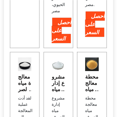
مصر.
الحيوي،
مصر
احصل
احصل
على
على
السعر
السعر
محطة
مشرو
معالج
معالج
ع إدار
ة مياه
ة مياه
ة مياه
الصر
الصر
الصر
ف ال
محطة
مشروع
لقد أدت
ف ال
ف ال
صحي
معالجة
إدارة
عملية
صحي
صحي
في ك
مياه
مياه
المعالجة
• Bio
في س
ورنبو
الصرف
الصرف
إلى