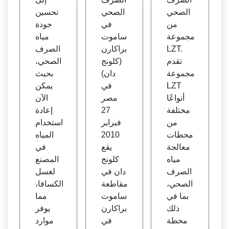
gas
اموت
ري م
الصحي
الصحي
تحسين
Worl
براكار
صر
من
في
جودة
d
ن (كل
مجموعة
ساموت
مياه
ونج دا
LZT.
براكارن
الصرف
ن)
تقدم
(كلونج
الصحي،
مجموعة
دان)
بحيث
LZT
في
يمكن
أنواعًا
مصر
الآن
مختلفة
27
إعادة
من
فبراير
استخدام
محطات
2010
المياه
معالجة
يقع
في
مياه
كلونج
المصنع
الصرف
دان في
لغسل
الصحي،
مقاطعة
الكسافا،
بما في
ساموت
مما
ذلك
براكارن
يوفر
محطة
في
موارد