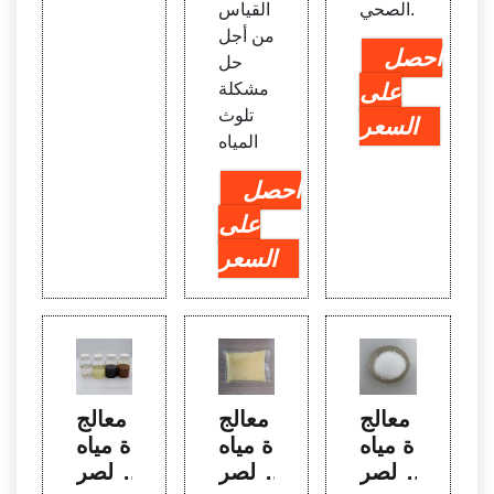
الصحي.
القياس
من أجل
احصل
حل
على
مشكلة
تلوث
السعر
المياه
احصل
على
السعر
معالج
معالج
معالج
ة مياه
ة مياه
ة مياه
الصر
الصر
الصر