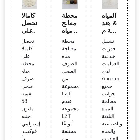
المياه
محطة
كامالا
& هند
معالج
تحصل
سة م
ة مياه
على
عالجة
الصر
محطة
تشمل
محطة
تحصل
مياه ال
ف ال
مياه
قدرات
معالجة
كامالا
صرف
صحي
صرف
هندسة
مياه
على
الصح
• Bio
صحي
العمليات
الصرف
محطة
ي - ال
gas
بقيمة
لدى
الصحي
مياه
بلدية
Worl
58 مل
Aurecon
من
صرف
d
يون ج
جميع
مجموعة
صحي
نيه إ
جوانب
LZT.
بقيمة
سترل
معالجة
تقدم
58
يني -
المياه
مجموعة
مليون
أخبار
البلدية
LZT
جنيه
فوكي
والصناعية
أنواعًا
إسترليني
ت
والمياه
مختلفة
فوكيت:
العادمة،
من
بدأ