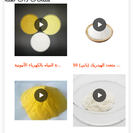
معالجة المياه استر كحول فوسفات متعدد الهيدريك (بابي) 50%
معالجة المياه بالكهرباء الأنيونية (RX FLOC 100) في التسويق الأيرلندي