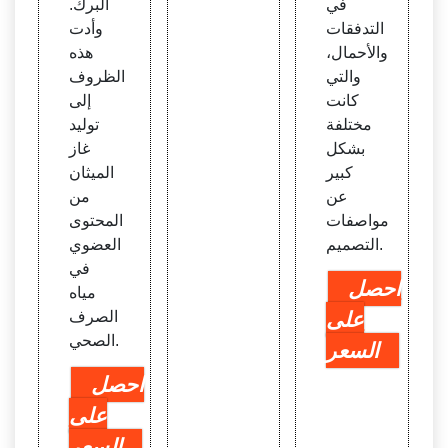
في
البرك.
التدفقات
وأدت
والأحمال،
هذه
والتي
الظروف
كانت
إلى
مختلفة
توليد
بشكل
غاز
كبير
الميثان
عن
من
مواصفات
المحتوى
التصميم.
العضوي
في
احصل
مياه
على
الصرف
الصحي.
السعر
احصل
على
السعر