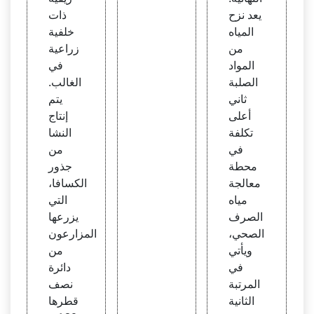
يعد نزح
ذات
المياه
خلفية
من
زراعية
المواد
في
الصلبة
الغالب.
ثاني
يتم
أعلى
إنتاج
تكلفة
النشا
في
من
محطة
جذور
معالجة
الكسافا،
مياه
التي
الصرف
يزرعها
الصحي،
المزارعون
ويأتي
من
في
دائرة
المرتبة
نصف
الثانية
قطرها