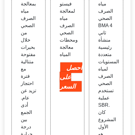
JATU
ستو م
صر |
مياه
فيستو
بمعالجة
JAK
صر
المعيا
الصرف
لمعالجة
مياه
(BM
ر الذه
الصحي
مياه
الصرف
A-4) ب
بي
BMA 4
الصرف
الصحي
انكو
ثاني
الصحي
من
ك، م
منشأة
ومحطات
خلال
صر
رئيسية
معالجة
بحيرات
متعددة
المياه
مفتوحة
المستويات
متتالية
احصل
لمياه
مع
الصرف
على
فترة
الصحي
احتجاز
السعر
تستخدم
تزيد عن
عملية
عام.
SBR.
أدى
كان
الجمع
المشروع
بين
الأول
درجة
هو
حرارة