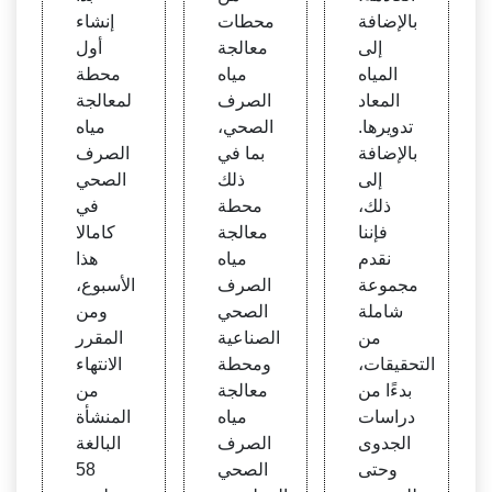
بالإضافة
محطات
إنشاء
إلى
معالجة
أول
المياه
مياه
محطة
المعاد
الصرف
لمعالجة
تدويرها.
الصحي،
مياه
بالإضافة
بما في
الصرف
إلى
ذلك
الصحي
ذلك،
محطة
في
فإننا
معالجة
كامالا
نقدم
مياه
هذا
مجموعة
الصرف
الأسبوع،
شاملة
الصحي
ومن
من
الصناعية
المقرر
التحقيقات،
ومحطة
الانتهاء
بدءًا من
معالجة
من
دراسات
مياه
المنشأة
الجدوى
الصرف
البالغة
وحتى
الصحي
58