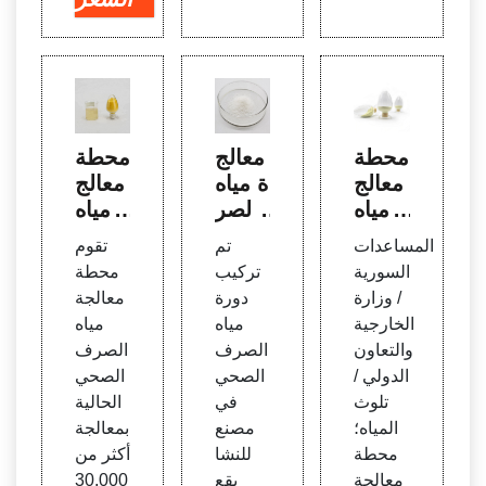
محطة
معالج
محطة
معالج
ة مياه
معالج
ة مياه
الصر
ة مياه
الصر
ف ال
الصر
المساعدات
تم
تقوم
ف ال
صحي
ف ال
السورية
تركيب
محطة
صحي
بإنتاج
صحي
/ وزارة
دورة
معالجة
| كمبو
الغاز ا
بانكو
الخارجية
مياه
مياه
ديا للت
لحيو
ك مص
والتعاون
الصرف
الصرف
نمية ا
ي، م
ر - ال
الدولي /
الصحي
الصحي
لمفتو
صر
مشاري
تلوث
في
الحالية
حة
ع
المياه؛
مصنع
بمعالجة
(OD
محطة
للنشا
أكثر من
C)
معالجة
يقع
30,000