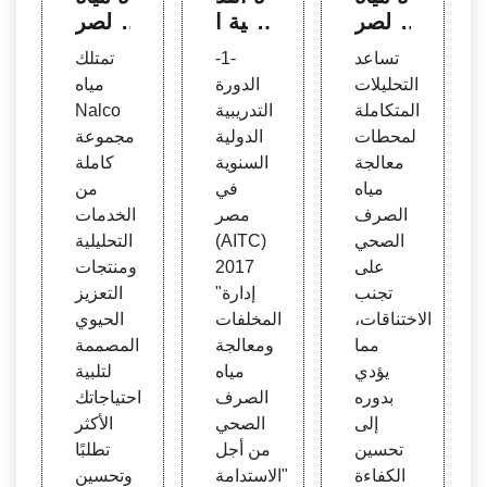
الصر
ريبية ا
الصر
ف ال
لدولية
ف ال
تساعد
-1-
تمتلك
صحي
السنو
صحي
التحليلات
الدورة
مياه
| صنا
ية في
المتكاملة
التدريبية
Nalco
عة ال
مصر
لمحطات
الدولية
مجموعة
مياه |
(AIT
معالجة
السنوية
كاملة
سيمن
C
مياه
في
من
ز المغ
الصرف
مصر
الخدمات
رب
الصحي
(AITC)
التحليلية
على
2017
ومنتجات
تجنب
"إدارة
التعزيز
الاختناقات،
المخلفات
الحيوي
مما
ومعالجة
المصممة
يؤدي
مياه
لتلبية
بدوره
الصرف
احتياجاتك
إلى
الصحي
الأكثر
تحسين
من أجل
تطلبًا
الكفاءة
الاستدامة"
وتحسين