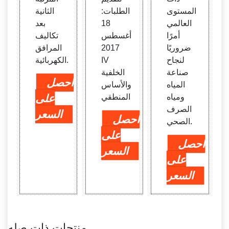
المستوى
الطلبات:
الثانية
العالمي
18
بعد
أمرًا
أغسطس
تكاليف
ضروريًا
2017
المرافق
لنجاح
IV
الكهربائية.
صناعة
الخلفية
احصل
المياه
والأساس
ومياه
المنطقي
على
الصرف
السعر
احصل
الصحي.
على
احصل
السعر
على
السعر
منتجات ذات صله