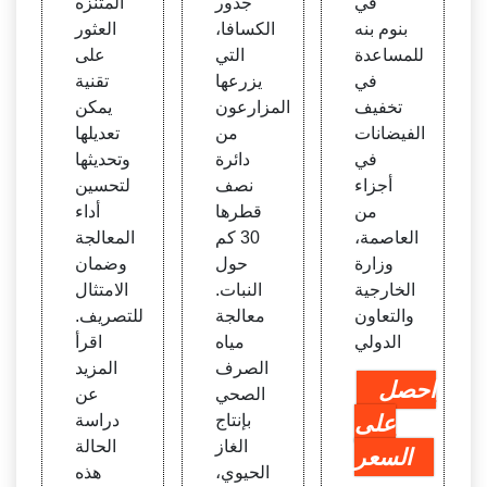
في
جذور
المتنزه
بنوم بنه
الكسافا،
العثور
للمساعدة
التي
على
في
يزرعها
تقنية
تخفيف
المزارعون
يمكن
الفيضانات
من
تعديلها
في
دائرة
وتحديثها
أجزاء
نصف
لتحسين
من
قطرها
أداء
العاصمة،
30 كم
المعالجة
وزارة
حول
وضمان
الخارجية
النبات.
الامتثال
والتعاون
معالجة
للتصريف.
الدولي
مياه
اقرأ
الصرف
المزيد
احصل
الصحي
عن
على
بإنتاج
دراسة
الغاز
الحالة
السعر
الحيوي،
هذه