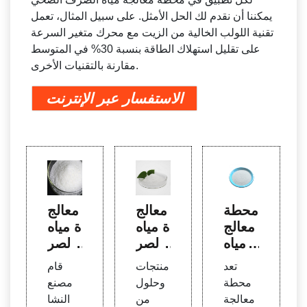
يمكننا أن نقدم لك الحل الأمثل. على سبيل المثال، تعمل
تقنية اللولب الخالية من الزيت مع محرك متغير السرعة
على تقليل استهلاك الطاقة بنسبة 30% في المتوسط
مقارنة بالتقنيات الأخرى.
الاستفسار عبر الإنترنت
محطة
معالج
معالج
معالج
ة مياه
ة مياه
ة مياه
الصر
الصر
الصر
ف ال
ف ال
تعد
منتجات
قام
ف ال
صحي
صحي
محطة
وحلول
مصنع
صحي
| في
في م
معالجة
من
النشا