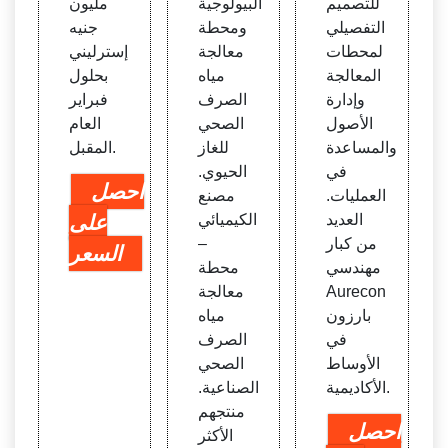
للتصميم
البيولوجية
مليون
التفصيلي
ومحطة
جنيه
لمحطات
معالجة
إسترليني
المعالجة
مياه
بحلول
وإدارة
الصرف
فبراير
الأصول
الصحي
العام
والمساعدة
للغاز
المقبل.
في
الحيوي.
احصل
العمليات.
مصنع
العديد
الكيميائي
على
من كبار
–
السعر
مهندسي
محطة
Aurecon
معالجة
بارزون
مياه
في
الصرف
الأوساط
الصحي
الأكاديمية.
الصناعية.
منتجهم
احصل
الأكثر