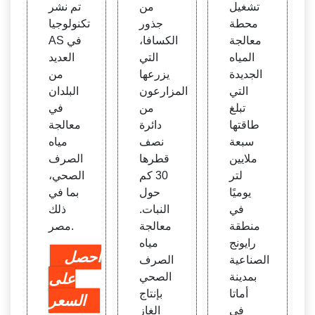
تشغيل
من
تم نشر
محطة
جذور
تكنولوجيا
معالجة
الكسافا،
AS في
المياه
التي
العديد
الجديدة
يزرعها
من
التي
المزارعون
البلدان
تبلغ
من
في
طاقتها
دائرة
معالجة
سبعة
نصف
مياه
ملايين
قطرها
الصرف
لتر
30 كم
الصحي،
يوميًا
حول
بما في
في
النبات.
ذلك
منطقة
معالجة
مصر.
رايونج
مياه
احصل
الصناعية
الصرف
بمدينة
الصحي
على
أماتا
بإنتاج
السعر
في
الغاز