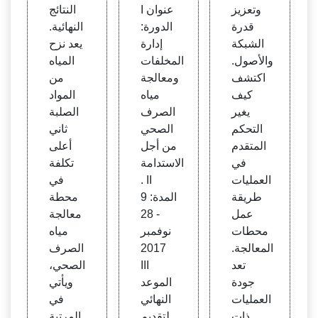
وتعزيز
I عنوان
النتائج
قدرة
الدورة:
النهائية.
الشبكة
إدارة
يعد نزح
والأصول.
المخلفات
المياه
اكتشف
ومعالجة
من
كيف
مياه
المواد
يغير
الصرف
الصلبة
التحكم
الصحي
ثاني
المتقدم
من أجل
أعلى
في
الاستدامة
تكلفة
العمليات
. II
في
طريقة
المدة: 9
محطة
عمل
- 28
معالجة
محطات
نوفمبر
مياه
المعالجة.
2017
الصرف
تعد
III
الصحي،
جودة
الموعد
ويأتي
العمليات
النهائي
في
ذات
لتقديم
المرتبة