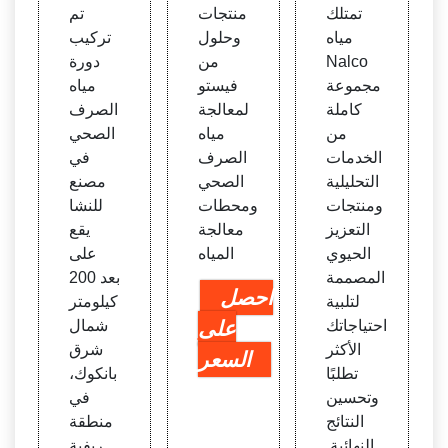
ف ال
ف ال
ف ال
تمتلك
منتجات
تم
صحي
صحي
صحي
مياه
وحلول
تركيب
| في
بإنتاج
Nalco
من
دورة
ستو م
الغاز ا
مجموعة
فيستو
مياه
صر
لحيو
كاملة
لمعالجة
الصرف
ي، م
من
مياه
الصحي
صر
الخدمات
الصرف
في
التحليلية
الصحي
مصنع
ومنتجات
ومحطات
للنشا
التعزيز
معالجة
يقع
الحيوي
المياه
على
المصممة
بعد 200
احصل
لتلبية
كيلومتر
احتياجاتك
على
شمال
الأكثر
شرق
السعر
تطلبًا
بانكوك،
وتحسين
في
النتائج
منطقة
النهائية.
ريفية