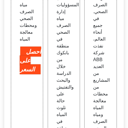
صحي
th
الصرف
المسؤوليات
مياه
الصحي.
إدارة
الصرف
في
مياه
الصحي
جميع
الصرف
ومحطات
أنحاء
الصحي
معالجة
العالم،
في
المياه
نفذت
منطقة
احصل
شركة
بانكوك
ABB
من
على
العديد
خلال
السعر
من
الدراسة
المشاريع
والبحث
من
والتفتيش
محطات
على
معالجة
حالة
المياه
تلوث
ومياه
المياه
الصرف
في