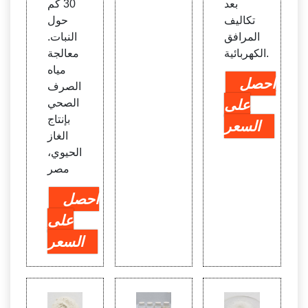
بعد
30 كم
تكاليف
حول
المرافق
النبات.
الكهربائية.
معالجة
مياه
احصل
الصرف
على
الصحي
بإنتاج
السعر
الغاز
الحيوي،
مصر
احصل
على
السعر