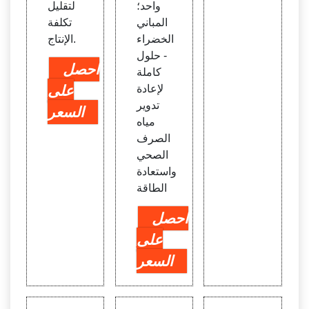
واحد؛
لتقليل
المباني
تكلفة
الخضراء
الإنتاج.
- حلول
احصل
كاملة
لإعادة
على
تدوير
السعر
مياه
الصرف
الصحي
واستعادة
الطاقة
احصل
على
السعر