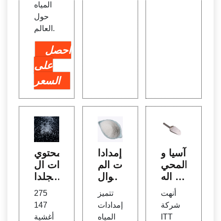
المياه
حول
العالم.
احصل
على
السعر
آسيا و
إمدادا
محتوي
المحي
ت الم
ات ال
ط اله
ياه وال
مجلدا
ادئ |
صرف
ت 11
أنهت
تتميز
275
Wate
الصح
3-12
شركة
إمدادات
147
rWor
ي في
1، تحل
ITT
المياه
أغشية