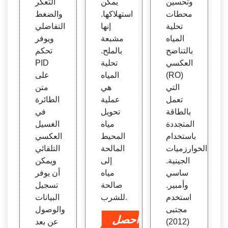
وتحسين
يمكن
التعكر
محطات
استهلاكها.
والضغط
تحلية
إنها
التفاضلي
المياه
مشبعة
ويوفر
بالتناضح
بالملح.
تحكم
العكسي
تحلية
PID
(RO)
المياه
على
التي
هي
متن
تعمل
عملية
الطائرة
بالطاقة
تحويل
في
المتجددة
مياه
الغسيل
باستخدام
المحيط
العكسي
الخوارزميات
المالحة
التلقائي
الجينية.
إلى
ويمكن
ساسي
مياه
أن يوفر
وأمبير.
صالحة
تسجيل
استخدم
للشرب.
البيانات
مجتبى
والوصول
احصل
(2012)
عن بعد