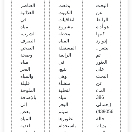
ن الرا
الموق
ي ميا
البحث
وقعت
العناصر
بط - إ
ع 8 ف
ه الش
عن
الكويت
الغذائية
دوارد
ون 1
رب -
الرابط
اتفاقيات
في
بيتس
16 -
مصنع
هو أداة
مشروع
مياه
معهد
مياه ال
كتبها
محطة
الشرب،
تحلية
عيون
إدوارد
المياه
الصرف
المياه
بيتس..
المستقلة
الصحي
تم
الرابعة
وصحة
العثور
في
مياه
على
ينبع،
البحر
البحث
وهي
والمياه
عن
منشأة
قليلة
الماء
لتحلية
الملوحة
386
مياه
بالإضافة
(إجمالي
البحر
إلى
439056)
سيتم
بعض
حالة
تطويرها
المياه
بديلة:
باستخدام
العذبة