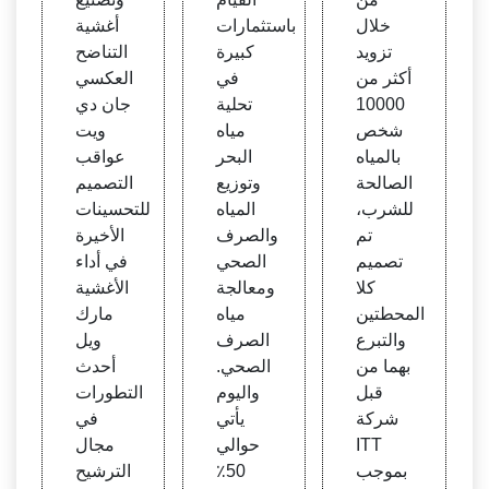
خلال
باستثمارات
أغشية
تزويد
كبيرة
التناضح
أكثر من
في
العكسي
10000
تحلية
جان دي
شخص
مياه
ويت
بالمياه
البحر
عواقب
الصالحة
وتوزيع
التصميم
للشرب،
المياه
للتحسينات
تم
والصرف
الأخيرة
تصميم
الصحي
في أداء
كلا
ومعالجة
الأغشية
المحطتين
مياه
مارك
والتبرع
الصرف
ويل
بهما من
الصحي.
أحدث
قبل
واليوم
التطورات
شركة
يأتي
في
ITT
حوالي
مجال
بموجب
50٪
الترشيح