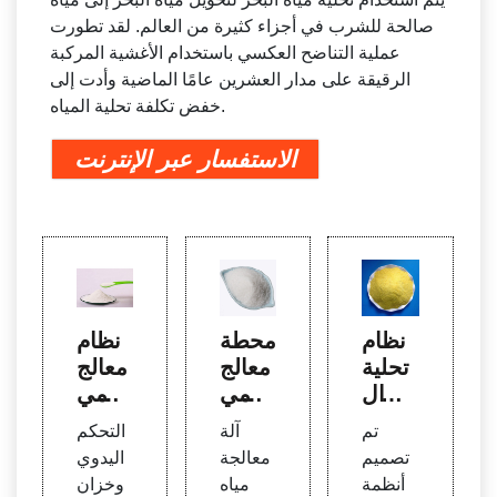
صالحة للشرب في أجزاء كثيرة من العالم. لقد تطورت
عملية التناضح العكسي باستخدام الأغشية المركبة
الرقيقة على مدار العشرين عامًا الماضية وأدت إلى
خفض تكلفة تحلية المياه.
الاستفسار عبر الإنترنت
نظام
محطة
نظام
تحلية
معالج
معالج
مياه ال
ة المي
ة المي
بحر -
اه R
اه R
تم
آلة
التحكم
أنظمة
O عال
O عال
تصميم
معالجة
اليدوي
SWR
ية الج
ي الج
أنظمة
مياه
وخزان