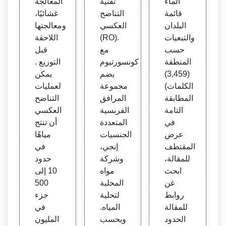
الماء
تقنية
المعالجة
قائمة
التناضح
غشائيًا،
البلدان
العكسي
ومعالجتها
والتبعيات
(RO).
اللاحقة
حسب
مع
قبل
المنطقة
كونسورتيوم
التوزيع .
(3,459)
يضم
يمكن
الكلمات)
مجموعة
لعمليات
المطابقة
المرافق
التناضح
التامة
الفرنسية
العكسي
في
المتعددة
أن تنتج
عرض
الجنسيات
مياهًا
المقتطف
إنجي،
في
للمقالة،
وشركة
حدود
ابحث
مواه
10 إلى
عن
المحلية
500
روابط
لتحلية
جزء
للمقالة
المياه.
في
الحدود
وبحسب
المليون