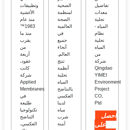
تفاصيل
الصحية
وتطبيقات
معدات
لمنظمة
الأغشية
تحلية
الصحة
منذ عام
المياه -
العالمية
1983™
نظام
في
منذ ما
تحلية
جميع
يقرب
المياه
أنحاء
من
من
العالم.
أربعة
شركة
تنتج
عقود،
Qingdao
أنظمة
كانت
YIMEI
تحلية
شركة
Environment
المياه
Applied
Project
بالتناضح
Membranes
CO,
العكسي
في
Ptd
لدينا
طليعة
مياه
تكنولوجيا
احصل
شرب
التناضح
على
آمنة
العكسي،