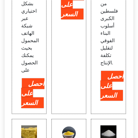
من
على
بشكل
فلسطين
اختياري
السعر
الكبرى
عبر
أسلوب
شبكة
البناء
الهاتف
الفوقي
المحمول
لتقليل
بحيث
تكلفة
يمكنك
الإنتاج.
الحصول
على
احصل
احصل
على
على
السعر
السعر