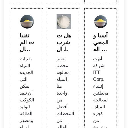
آسيا و
هل ت
تقنيا
المحي
شرب
ت الم
ط اله
هذا ال
ياه ال
ادئ |
ماء؟ -
جديدة
أنهت
تعتبر
تقنيات
Wate
Slas
التي ي
شركة
محطة
المياه
rWor
hdot
مكن أ
ITT
معالجة
الجديدة
ld
ن تنق
Corp.
المياه
التي
ذ الكو
إنشاء
هنا
يمكن
كب
محطتين
واحدة
أن تنقذ
لمعالجة
من
الكوكب
المياه،
أفضل
لتوليد
كجزء
المحطات
الطاقة
من
في
ومصدر
مشروع
العالم
لمياه