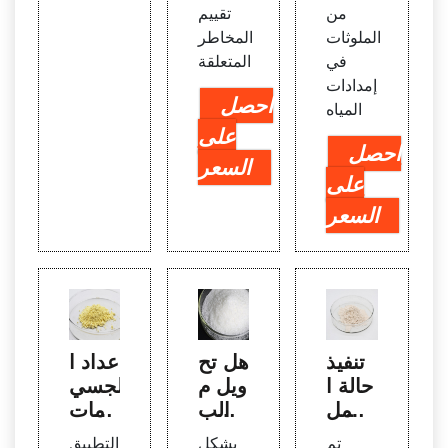
من
تقييم
الملوثات
المخاطر
في
المتعلقة
إمدادات
احصل
المياه
على
احصل
السعر
على
السعر
تنفيذ
هل تح
عداد ا
حالة ا
ويل م
لجسي
لعمل
ياه الب
مات
الدينا
حر إل
ومحل
تم
يشكل
التطبيق