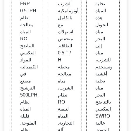
O | م
ودة&
ودة&
تحلية
الشرب
FRP
طبقة
معالج
نظام
المياه
أوتوماتيكية
0.5TPH
ة المي
المياه
هذه
بالكامل
نظام
اه الم
قليلة
لتحويل
مع
معالجة
الحة
الملو
مياه
استهلاك
المياه
حة
البحر
منخفض
RO
إلى
للطاقة.
التناضح
مياه
0.5 T /
العكسي
للشرب،
H
للمواد
وتستخدم
محطة
الكيميائية
أغشية
معالجة
في
تحلية
مياه
مصنع
مياه
الشرب،
الترشيح
البحر
نظام
500LPH.
بالتناضح
RO
نظام
العكسي
لتنقية
المياه
SWRO
المياه
قليلة
عالية
التجارية.
الملوحة.
الجودة.
آلة
نظام