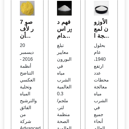
الأوزو
فهم د
7 صو
ن لمع
ور اس
ر لأف
الجة ا
تخدام
ضل أن
لمياه
المؤش
ظمة
بحلول
تبلغ
20
الصنا
رات ا
Wate
عام
معايير
ديسمبر
عية و
لبيئية
rtek ا
1940،
البورون
2016 -
مياه ال
لمتقد
ارتفع
في
أنظمة
صرف
مة | م
عدد
مياه
التناضح
الصح
عالجة
محطات
الشرب
العكسي
ي أ
المياه
معالجة
العالمية
وتحلية
مياه
0.3
المياه
الشرب
ملجم/
والترشيح
في
لتر،
الفائق
جميع
منظمة
من
أنحاء
الصحة
شركة
العالم
العالمية
Advanced