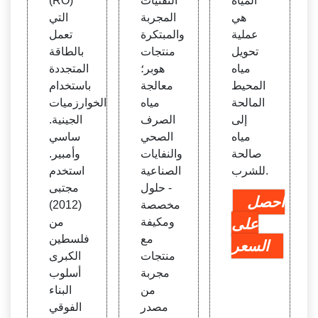
المياه
التقنيات
(RO)
هي
المجربة
التي
عملية
والمبتكرة
تعمل
تحويل
منتجات
بالطاقة
مياه
هوبر؛
المتجددة
المحيط
معالجة
باستخدام
المالحة
مياه
الخوارزميات
إلى
الصرف
الجينية.
مياه
الصحي
ساسي
صالحة
والنفايات
وأمبير.
للشرب.
الصناعية
استخدم
- حلول
مجتبى
احصل
مخصصة
(2012)
على
ومكيفة
من
مع
فلسطين
السعر
منتجات
الكبرى
مجربة
أسلوب
من
البناء
مصدر
الفوقي