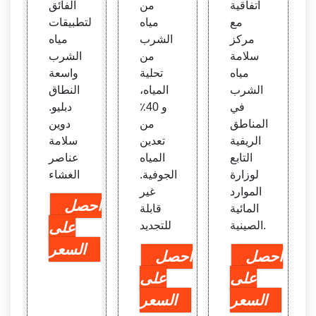
اتفاقية
من
الفائق
مع
مياه
لتطبيقات
مركز
الشرب
مياه
سلامة
من
الشرب
مياه
تحلية
واسعة
الشرب
المياه،
النطاق
في
و 40٪
دبليو.
المناطق
من
دوين
الريفية
تعدين
سلامة
التابع
المياه
عناصر
لوزارة
الجوفية.
الغشاء
الموارد
غير
احصل
المائية
قابلة
الصينية.
للتجديد
على
السعر
احصل
احصل
على
على
السعر
السعر