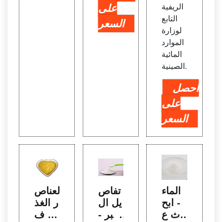
الريفية
على
التابع
السعر
لوزارة
الموارد
المائية
الصينية.
احصل
على
السعر
الماء
تفاص
العناص
- ابح
يل ال
ر الغذ
ث ع
خبر -
ائية ف