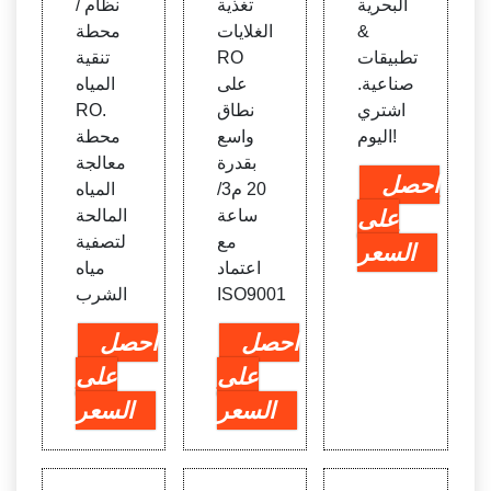
البحرية
تغذية
/ نظام
&
الغلايات
محطة
تطبيقات
RO
تنقية
صناعية.
على
المياه
اشتري
نطاق
RO.
اليوم!
واسع
محطة
بقدرة
معالجة
احصل
20 م3/
المياه
على
ساعة
المالحة
مع
لتصفية
السعر
اعتماد
مياه
ISO9001
الشرب
احصل
احصل
على
على
السعر
السعر