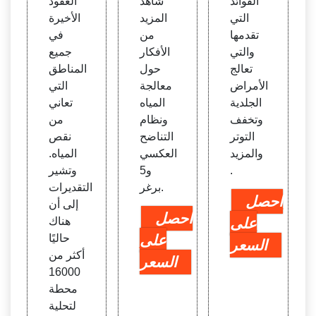
الفوائد
شاهد
العقود
التي
المزيد
الأخيرة
تقدمها
من
في
والتي
الأفكار
جميع
تعالج
حول
المناطق
الأمراض
معالجة
التي
الجلدية
المياه
تعاني
وتخفف
ونظام
من
التوتر
التناضح
نقص
والمزيد
العكسي
المياه.
.
و5
وتشير
برغر.
التقديرات
احصل
إلى أن
احصل
على
هناك
على
حاليًا
السعر
أكثر من
السعر
16000
محطة
لتحلية