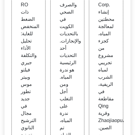
ld
الكوي
ية الم
Corp.
والصرف
RO
ت —
ياه | 1
إنشاء
الصحي
ذات
ويكي
0.101
محطتين
في
الضغط
بيديا
6/S0
لمعالجة
الكويت
المنخفض
011
المياه،
بالتحديات
للغاية:
كجزء
والإنجازات.
تحليل
من
أحد
الأداء
مشروع
التحديات
والتكلفة
تجريبي
الرئيسية
جيري
لمياه
هو ندرة
فيلتو
الشرب
المياه.
وبيتر
الريفية،
ومن
موس
في
أجل
تطور
مقاطعة
التغلب
جديد
Qing
على
في
وقرية
ندرة
مجال
Zhaojiaopu،
المياه،
الترشيح
الصين.
تم
النانوي
من
القيام
وتصنيع