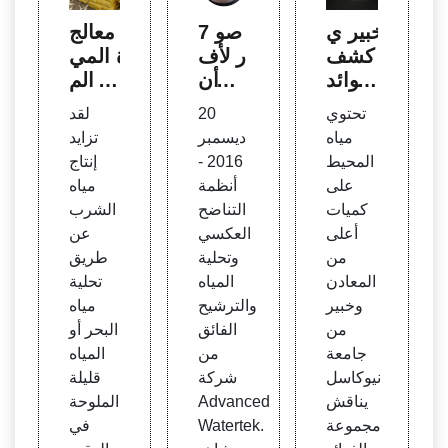
خبير ي
7 صو
معالج
كشف
ر لأف
ة المي
فوائد
ضل أن
اه الم
السبا
ظمة
الحة |
تحتوي
20
لقد
حة ف
Wate
Cond
مياه
ديسمبر
تزايد
ي الم
rtek ا
orch
المحيط
2016 -
إنتاج
حيط
لمتقد
em E
على
أنظمة
مياه
مة | م
nvite
كميات
التناضح
الشرب
عالجة
ch
أعلى
العكسي
عن
المياه
من
وتحلية
طريق
المعادن
المياه
تحلية
وخبير
والترشيح
مياه
من
الفائق
البحر أو
جامعة
من
المياه
نيوكاسل
شركة
قليلة
يناقش
Advanced
الملوحة
مجموعة
Watertek.
في