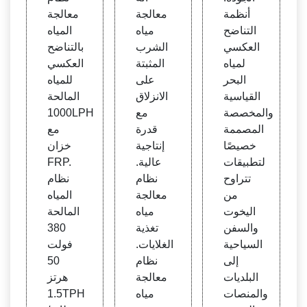
أنظمة
معالجة
معالجة
التناضح
مياه
المياه
العكسي
الشرب
بالتناضح
لمياه
المثبتة
العكسي
البحر
على
للمياه
القياسية
الانزلاق
المالحة
والمخصصة
مع
1000LPH
المصممة
قدرة
مع
خصيصًا
إنتاجية
خزان
لتطبيقات
عالية.
FRP.
تتراوح
نظام
نظام
من
معالجة
المياه
اليخوت
مياه
المالحة
والسفن
تغذية
380
السياحية
الغلايات.
فولت
إلى
نظام
50
البلديات
معالجة
هرتز
والمنصات
مياه
1.5TPH