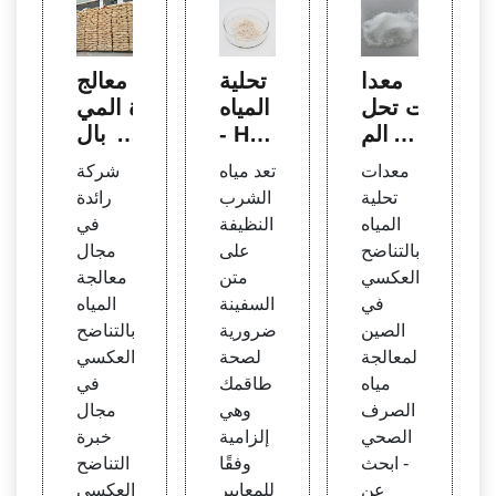
معدا
تحلية
معالج
ت تحل
المياه
ة المي
ية الم
- Hat
اه بال
ياه بال
enbo
تناضح
معدات
تعد مياه
شركة
تناضح
er-W
العكس
تحلية
الشرب
رائدة
العكس
ater
ي | ش
المياه
النظيفة
في
ي لمع
ركة A
بالتناضح
على
مجال
الجة
pplie
العكسي
متن
معالجة
مياه ال
d Me
في
السفينة
المياه
صرف
mbra
الصين
ضرورية
بالتناضح
الصح
nes I
لمعالجة
لصحة
العكسي
ي
nc.
مياه
طاقمك
في
الصرف
وهي
مجال
الصحي
إلزامية
خبرة
- ابحث
وفقًا
التناضح
عن
للمعايير
العكسي