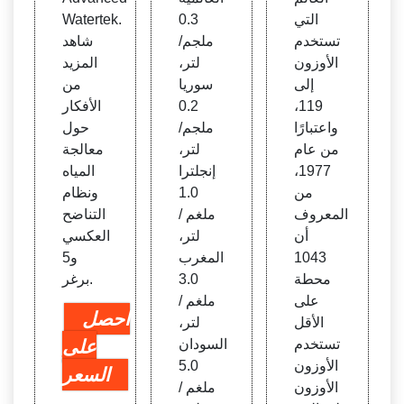
التي
0.3
Watertek.
تستخدم
ملجم/
شاهد
الأوزون
لتر،
المزيد
إلى
سوريا
من
119،
0.2
الأفكار
واعتبارًا
ملجم/
حول
من عام
لتر،
معالجة
1977،
إنجلترا
المياه
من
1.0
ونظام
المعروف
ملغم /
التناضح
أن
لتر،
العكسي
1043
المغرب
و5
محطة
3.0
برغر.
على
ملغم /
احصل
الأقل
لتر،
تستخدم
السودان
على
الأوزون
5.0
السعر
الأوزون
ملغم /