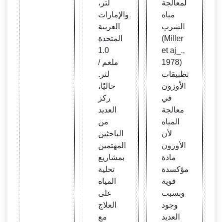
لمعالجة
لتر،
مياه
والإمارات
الشرب
العربية
(Miller
المتحدة
1.0
et aj_.,
1978)
ملغم /
تطبيقات
لتر.
الأوزون
حاليًا،
في
ركز
معالجة
العديد
المياه
من
لأن
الباحثين
الأوزون
المهتمين
مادة
بمشاريع
مؤكسدة
تحلية
قوية
المياه
وبسبب
على
وجود
العلاج
العديد
مع