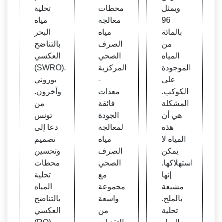
E
ويمثل
محطات
تحلية
96
معالجة
مياه
بالمائة
مياه
البحر
من
الصرف
بالتناضح
المياه
الصحي
العكسي
الموجودة
المركزية
(SWRO).
على
-
بوروني
الكوكب.
معدات
وآخرون.
المشكلة
فائقة
من
هي أن
الجودة
تونس
هذه
لمعالجة
دعا إلى
المياه لا
مياه
تصميم
يمكن
الصرف
وتحسين
استهلاكها.
الصحي
محطات
إنها
مع
تحلية
مشبعة
مجموعة
المياه
بالملح.
واسعة
بالتناضح
تحلية
من
العكسي