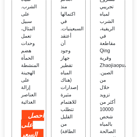
تجريبي
منذ
الشرب.
لمياه
اكتمالها
على
الشرب
في
سبيل
الريفية،
السبعينيات.
المثال،
في
أعتقد
تعمل
مقاطعة
أن
وحدات
Qing
وجود
هضم
وقرية
جهاز
الحمأة
Zhaojiaopu،
تقطير
المنشطة
الصين.
المياه
الهجينة
من
(هناك
على
خلال
إصدارات
إزالة
تزويد
مثيرة
العناصر
أكثر من
للاهتمام
الغذائية
10000
تتطلب
احصل
شخص
القليل
بالمياه
من
على
الصالحة
الطاقة)
السعر