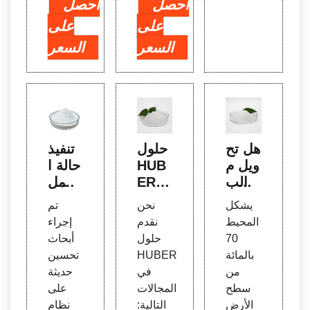
احصل
احصل
على
على
السعر
السعر
هل تح
حلول
تنفيذ
ويل م
HUB
حالة ا
ياه الب
ER -
لعمل
حر إل
للتحد
الدينا
يشكل
نحن
تم
ى ميا
يات ال
ميكية
المحيط
نقدم
إجراء
ه للش
محلية
لمياه
70
حلول
أبحاث
رب ي
والعال
البحر
بالمائة
HUBER
تحسين
ساعد
مية -
من
في
حديثة
المياه
HUB
سطح
المجالات
على
ER S
الأرض
التالية:
نظام