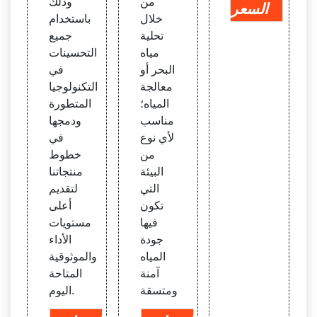
من
وذلك
السعر
خلال
باستخدام
تحلية
جميع
مياه
التحسينات
البحر أو
في
معالجة
التكنولوجيا
المياه؛
المتطورة
مناسب
ودمجها
لأي نوع
في
من
خطوط
البيئة
منتجاتنا
التي
لتقديم
تكون
أعلى
فيها
مستويات
جودة
الأداء
المياه
والموثوقية
آمنة
المتاحة
ومتسقة
اليوم.