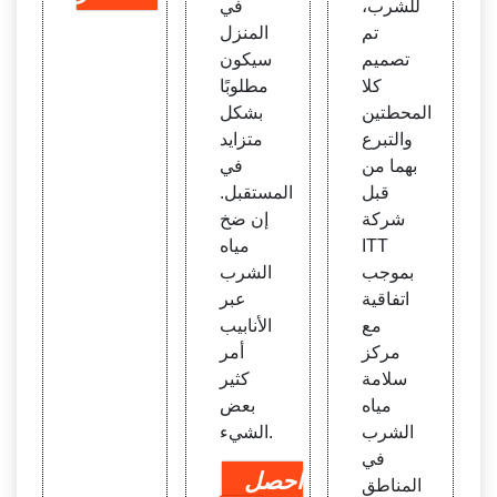
للشرب،
في
تم
المنزل
تصميم
سيكون
كلا
مطلوبًا
المحطتين
بشكل
والتبرع
متزايد
بهما من
في
قبل
المستقبل.
شركة
إن ضخ
ITT
مياه
بموجب
الشرب
اتفاقية
عبر
مع
الأنابيب
مركز
أمر
سلامة
كثير
مياه
بعض
الشرب
الشيء.
في
احصل
المناطق