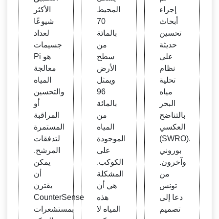
ميكية
ى ميا
ل المي
إجراء
المحيط
الأكثر
لمياه
ه للش
اه الص
أبحاث
70
شيوعًا
البحر
رب ي
الحة ل
تحسين
بالمائة
لعداد
ساعد
لشر
حديثة
من
جسيمات
المياه
ب
على
سطح
Pi هو
نظام
الأرض
معالجة
تحلية
ويمثل
المياه
مياه
96
والتحسين
البحر
بالمائة
أو
بالتناضح
من
المراقبة
العكسي
المياه
المستمرة
(SWRO).
الموجودة
لتدفقات
بوروني
على
المرشح.
وآخرون.
الكوكب.
يمكن
من
المشكلة
أن
تونس
هي أن
يقترن
دعا إلى
هذه
CounterSense
تصميم
المياه لا
بمستشعرات